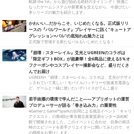
軌跡 the 1st』から遊び始める絶好のタイミング！ 快適に
なったゲームシステムや新要素を交えながら、今遊びたい
本シリーズの魅力を紹介します。
かわいい…だからこそ、いじめたくなる。正式版リリ
ースの『パルワールド』プレイヤーに訊く“キュートア
グレッション×パル”の底知れぬ魅力とは
正式版で登場する新たなパルもいじめたくなる！
『崩壊：スターレイル』爻光とUGREENのコラボは
「限定ギフトBOX」が超豪華！全6商品に使える5％オ
フクーポンやコスプレイヤー撮影会など、盛りだくさ
んでお届け
UGREEN×『崩壊：スターレイル』コラボは、爻光がデザイ
ンされていて美しい！モバイルバッテリーや急速充電器な
ど、ゲームと一緒に使いたいデバイスがてんこ盛り
若手抜擢の環境で学んだこと――アプリボットの運営
プロデューサーが語る「巻き込み力」の重要性
4GamerとGame*Sparkの合同による就活イベント「キャリ
アクエスト」の第4回が東京都立産業貿易センター浜松町
館で開催されました。このイベントに合わせ、自身の就活
時のエピソードを若手クリエイターに聞いてみたので、そ
の模様をお届けします。