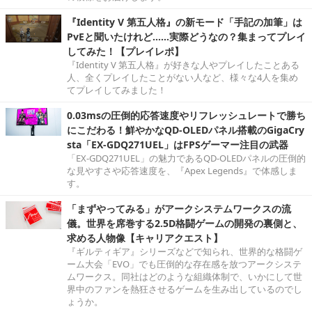
『Identity V 第五人格』の新モード「手記の加筆」は
PvEと聞いたけれど……実際どうなの？集まってプレイ
してみた！【プレイレポ】
『Identity V 第五人格』が好きな人やプレイしたことある
人、全くプレイしたことがない人など、様々な4人を集め
てプレイしてみました！
0.03msの圧倒的応答速度やリフレッシュレートで勝ち
にこだわる！鮮やかなQD-OLEDパネル搭載のGigaCry
sta「EX-GDQ271UEL」はFPSゲーマー注目の武器
「EX-GDQ271UEL」の魅力であるQD-OLEDパネルの圧倒的
な見やすさや応答速度を、『Apex Legends』で体感しま
す。
「まずやってみる」がアークシステムワークスの流
儀。世界を席巻する2.5D格闘ゲームの開発の裏側と、
求める人物像【キャリアクエスト】
『ギルティギア』シリーズなどで知られ、世界的な格闘ゲ
ーム大会「EVO」でも圧倒的な存在感を放つアークシステ
ムワークス。同社はどのような組織体制で、いかにして世
界中のファンを熱狂させるゲームを生み出しているのでし
ょうか。