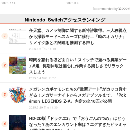
ニナルド」キャンペーンも
oose: Vietnam』他
2026.7.14
2026.8.9
Recommended by
Nintendo Switchアクセスランキング
任天堂、カメラ制御に関する新特許取得。三人称視点
から撮影モードへスムーズに移行―『時のオカリナ』
リメイク版との関連を推測する声も
2026.8.6 Thu 16:10
時間を忘れるほど面白い！スイッチで遊べる農業ゲー
ム5選─長期休暇は無心に作業する楽しさでリラック
スしよう
2025.5.4 Sun 11:30
メガシンカポケモンたちの“最新アート”がカッコ良す
ぎる！メガサーナイトからメガアブソルまで、『Pok
émon LEGENDS Z-A』内定の全10匹が公開
2025.5.29 Thu 11:30
HD-2D版『ドラクエ3』で「おうごんのつめ」はどう
なった？あのエンカウント率は？エグすぎたピラミッ