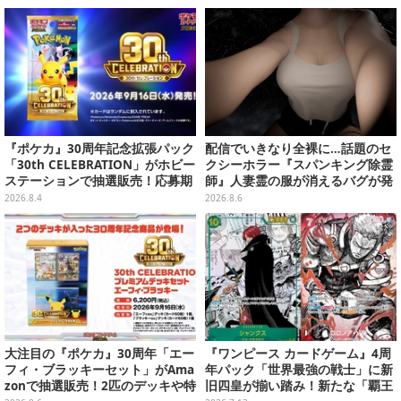
『ポケカ』30周年記念拡張パック
配信でいきなり全裸に…話題のセ
「30th CELEBRATION」がホビー
クシーホラー『スパンキング除霊
ステーションで抽選販売！応募期
師』人妻霊の服が消えるバグが発
間は8月6日23時59分まで
生。「丸裸になる現象を泣きなが
2026.8.4
2026.8.6
ら修正しました」と現在はアプデ
済み
大注目の『ポケカ』30周年「エー
『ワンピース カードゲーム』4周
フィ・ブラッキーセット」がAma
年パック「世界最強の戦士」に新
zonで抽選販売！2匹のデッキや特
旧四皇が揃い踏み！新たな「覇王