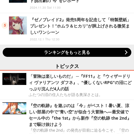
ド脱出劇の“今”をレポート
2024.11.30 Sat 11:00
『ゼノブレイド2』発売5周年を記念して「特製壁紙」
プレゼント！“ホムラ＆ヒカリ”が胴上げされる微笑ま
しいワンシーン
2022.12.1 Thu 12:30
ランキングをもっと見る
トピックス
「冒険は楽しいものだ」 ─『FF11』と『ウィザードリ
ィ ヴァリアンツ ダフネ』、"優しくないRPG"の沼にど
っぷり沈んだ4人の話
ふたつの沼の住人たちが語る奥深さとは。
『空の軌跡』を遊ぶのは「今」がベスト！暑い夏、涼
しい部屋の中で“青い空”が似合う大冒険へ―最安値で
セール中の『the 1st』から新作『空の軌跡 the 2nd』
まで駆け抜けよう
『空の軌跡 the 2nd』の発売が目前に迫る今こそ、『空の