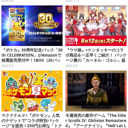
別カードを収録
色SP」のゾロ、ヤマトなど28枚も
2026.8.6
2026.7.13
の新カード一挙公開
『ポケカ』30周年記念パック「30
『ウマ娘』×ケンタッキーのコラ
th CELEBRATION」がAmazonで
ボ商品を一足早くご紹介！ パッケ
抽選販売受付中！1BOX（20パッ
ージ裏の「カーネル・ゴルシ」超
ク入り）
長文コラボ告知は必見、オリジナ
2026.8.6
2026.8.8
ル商品はガツンと来るにんにくが
美味しくて「全銀河☆ゴルゴルチ
キン化計画」の一部になる【実物
レポ】
マクドナルド×『ポケモン』人気
今週発売の新作ゲーム『The Elde
のナゲットで“コラボ特別パッケ
r Scrolls IV: Oblivion Remastere
ージ”を提供！250円お得な「トク
d』『アークナイツ』『Hell Let L