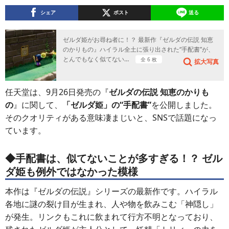
シェア
ポスト
送る
ゼルダ姫がお尋ね者に！？ 最新作『ゼルダの伝説 知恵
のかりもの』ハイラル全土に張り出された“手配書”が、
とんでもなく似てない…
全 6 枚
拡大写真
任天堂は、9月26日発売の『
ゼルダの伝説 知恵のかりも
の
』に関して、
「ゼルダ姫」の“手配書”
を公開しました。
そのクオリティがある意味凄まじいと、SNSで話題になっ
ています。
◆手配書は、似てないことが多すぎる！？ ゼル
ダ姫も例外ではなかった模様
本作は『ゼルダの伝説』シリーズの最新作です。ハイラル
各地に謎の裂け目が生まれ、人や物を飲みこむ「神隠し」
が発生。リンクもこれに飲まれて行方不明となっており、