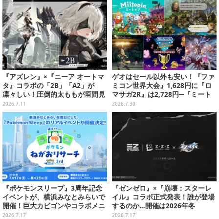
『アズレン』×『ニーア オートマ
ゲオはセール以外も安い！『ファ
タ』コラボの「2B」「A2」が
ミコン世界大会』1,628円に『ロ
凛々しい！圧倒的太ももが垣間見
マサガ2R』は2,728円─『ミート
える“白ドレス着せ替え”も初公開
ピア』『タクティクスオウガR』
2026.7.11
2026.7.30
『ゼンシンマシンガール』各3,27
8円
『ポケモンスリープ』3周年記念
『ゼンゼロ』×『崩壊：スターレ
イベントが、横浜みなとみらいで
イル』コラボ正式発表！誰が登場
開催！巨大カビゴンやコラボメニ
するのか…開催は2026年冬
ューなど限定企画がいっぱい
2026.7.17
2026.7.17