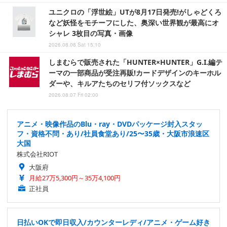
ユニクロの「浮世絵」UTが8月17日発売!がしゃどくろ
など妖怪をモチーフにした、奥深い世界観が最高にオ
シャレ 3枚目の写真・画像
2026.08.08 Sat 15:10
しまむらで販売された「HUNTER×HUNTER」G.I.編テ
ーマの一部商品が受注再販!カードデザインのキーホル
ダーや、キルアたちのセリフ付ソックスなど
2026.08.07 Fri 02:00
アニメ・映像作品のBlu・ray・DVDパッケージ封入スタッ
フ・資格不問・あり/社員食堂あり/25〜35歳・大阪市浪速区
大国
株式会社RIOT
大阪府
月給27万5,300円～35万4,100円
正社員
日払いOKで即日収入/カウンターレディ/アニメ・ゲーム好き