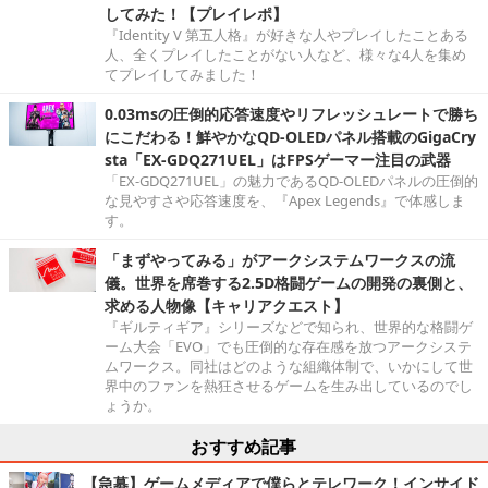
してみた！【プレイレポ】
『Identity V 第五人格』が好きな人やプレイしたことある
人、全くプレイしたことがない人など、様々な4人を集め
てプレイしてみました！
0.03msの圧倒的応答速度やリフレッシュレートで勝ち
にこだわる！鮮やかなQD-OLEDパネル搭載のGigaCry
sta「EX-GDQ271UEL」はFPSゲーマー注目の武器
「EX-GDQ271UEL」の魅力であるQD-OLEDパネルの圧倒的
な見やすさや応答速度を、『Apex Legends』で体感しま
す。
「まずやってみる」がアークシステムワークスの流
儀。世界を席巻する2.5D格闘ゲームの開発の裏側と、
求める人物像【キャリアクエスト】
『ギルティギア』シリーズなどで知られ、世界的な格闘ゲ
ーム大会「EVO」でも圧倒的な存在感を放つアークシステ
ムワークス。同社はどのような組織体制で、いかにして世
界中のファンを熱狂させるゲームを生み出しているのでし
ょうか。
おすすめ記事
【急募】ゲームメディアで僕らとテレワーク！インサイド