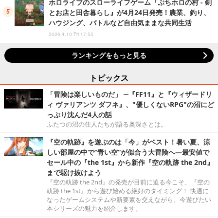
ホロライブのスローライフゲーム『ぷちホロの村 - 剣
とお店と田舎暮らし』が4月24日発売！農業、釣り、
ハウジング、バトルなど自由気ままな共同生活
2026.4.10 Fri 17:55
ランキングをもっと見る
トピックス
「冒険は楽しいものだ」 ─『FF11』と『ウィザードリ
ィ ヴァリアンツ ダフネ』、"優しくないRPG"の沼にど
っぷり沈んだ4人の話
ふたつの沼の住人たちが語る奥深さとは。
『空の軌跡』を遊ぶのは「今」がベスト！暑い夏、涼
しい部屋の中で“青い空”が似合う大冒険へ―最安値で
セール中の『the 1st』から新作『空の軌跡 the 2nd』
まで駆け抜けよう
『空の軌跡 the 2nd』の発売が目前に迫る今こそ、『空の
軌跡 the 1st』から遊び始める絶好のタイミング！ 快適に
なったゲームシステムや新要素を交えながら、今遊びたい
本シリーズの魅力を紹介します。