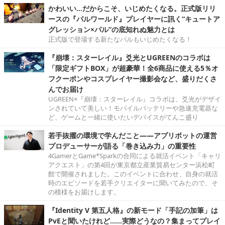
かわいい…だからこそ、いじめたくなる。正式版リリ
ースの『パルワールド』プレイヤーに訊く“キュートア
グレッション×パル”の底知れぬ魅力とは
正式版で登場する新たなパルもいじめたくなる！
『崩壊：スターレイル』爻光とUGREENのコラボは
「限定ギフトBOX」が超豪華！全6商品に使える5％オ
フクーポンやコスプレイヤー撮影会など、盛りだくさ
んでお届け
UGREEN×『崩壊：スターレイル』コラボは、爻光がデザイ
ンされていて美しい！モバイルバッテリーや急速充電器な
ど、ゲームと一緒に使いたいデバイスがてんこ盛り
若手抜擢の環境で学んだこと――アプリボットの運営
プロデューサーが語る「巻き込み力」の重要性
4GamerとGame*Sparkの合同による就活イベント「キャリ
アクエスト」の第4回が東京都立産業貿易センター浜松町
館で開催されました。このイベントに合わせ、自身の就活
時のエピソードを若手クリエイターに聞いてみたので、そ
の模様をお届けします。
『Identity V 第五人格』の新モード「手記の加筆」は
PvEと聞いたけれど……実際どうなの？集まってプレイ