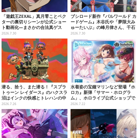
「遊戯王ZEXAL」真月零ことベク
ブシロード新作『パルワールド カ
ターの裏切りシーンが公式ショー
ードゲーム』木谷氏や「夢限大み
ト動画化―まさかの合法真ゲス
ゅーたいぷ」の峰月律さん、千石
ユノさんが登壇した「発売記念セ
2026.7.30
2026.7.30
レモニー」をレポート！ 最高レア
「SSS」には“金箔仕様”のツッパ
ニャンも…？
潜る、拾う、また潜る！『スプラ
水着姿の宝鐘マリンなど登場『ホ
トゥーン レイダース』のハクスラ
ロカ』新弾「サマー・ホログラ
沼はインクの快感とトレハンの中
ム」、ホロライブ公式ショップで
毒性で底が見えなかった【プレイ
7月22日19時より予約受付！カー
2026.7.26
2026.7.22
レポ】
ドスリーブ、ケースも販売