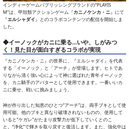
インディーゲームパブリッシングブランドの“PLAYIS
M”は、甲殻類アクションゲーム『
カニノケンカ・ニ
』にて
『
エルシャダイ
』とのコラボコンテンツの配信を開始しま
した。
◆イーノックがカニに乗る…いや、しがみつ
く！見た目が面白すぎるコラボが実現
『カニノケンカ・ニ』の世界に、『エルシャダイ』を代表
する「イーノック」と「アーチ」が登場します。ヒトであ
りながら清く強い心によって神に選ばれた青年イーノック
を、カニ騎手のアバターとして使用できます。一番いいカ
ニに乗せ、戦いに挑みましょう。
神が作り出した知恵のひとつ“アーチ”は、両手ブキとして使
用可能。他のブキと異なり破壊されないものの、使用して
いると“ケガレ”がたまり攻撃力が低下していくとのこ
と。“浄化”で輝きを取り戻すと復活します。また、強化中は