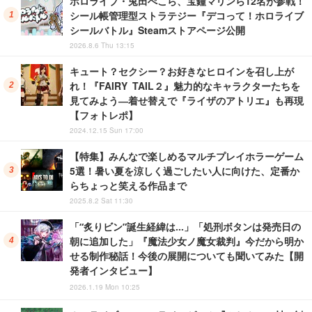
ホロライブ・兎田ぺこら、宝鐘マリンら12名が参戦！
シール帳管理型ストラテジー『デコって！ホロライブ
シールバトル』Steamストアページ公開
2026.8.6 Thu 13:15
キュート？セクシー？お好きなヒロインを召し上が
れ！『FAIRY TAIL２』魅力的なキャラクターたちを
見てみよう―着せ替えで『ライザのアトリエ』も再現
【フォトレポ】
2024.12.15 Sun 17:00
【特集】みんなで楽しめるマルチプレイホラーゲーム
5選！暑い夏を涼しく過ごしたい人に向けた、定番か
らちょっと笑える作品まで
2025.8.2 Sat 11:30
「“炙りビン”誕生経緯は…」「処刑ボタンは発売日の
朝に追加した」『魔法少女ノ魔女裁判』今だから明か
せる制作秘話！今後の展開についても聞いてみた【開
発者インタビュー】
2026.1.19 Mon 10:25