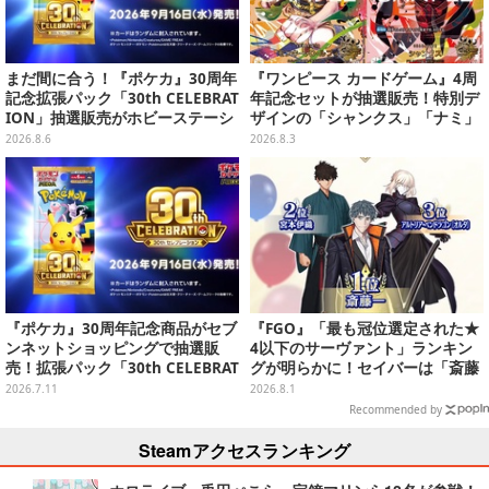
まだ間に合う！『ポケカ』30周年
『ワンピース カードゲーム』4周
記念拡張パック「30th CELEBRAT
年記念セットが抽選販売！特別デ
ION」抽選販売がホビーステーシ
ザインの「シャンクス」「ナミ」
ョンで実施中、8月6日まで
など9枚のプロモカードを収録
2026.8.6
2026.8.3
『ポケカ』30周年記念商品がセブ
『FGO』「最も冠位選定された★
ンネットショッピングで抽選販
4以下のサーヴァント」ランキン
売！拡張パック「30th CELEBRAT
グが明らかに！セイバーは「斎藤
ION」と「エーフィ・ブラッキー
一」が第1位に、アーチャーは★3
2026.7.11
2026.8.1
セット」が対象
の女神が躍進
Recommended by
Steamアクセスランキング