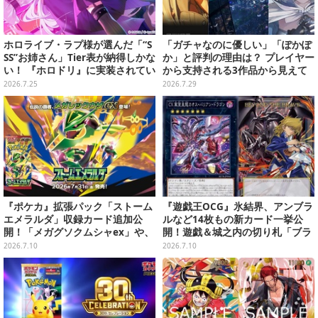
ホロライブ・ラプ様が選んだ「“S
「ガチャなのに優しい」「ぽかぽ
SS”お姉さん」Tier表が納得しかな
か」と評判の理由は？ プレイヤー
い！ 『ホロドリ』に実装されてい
から支持される3作品から見えて
るお姉さんイラストを振り返り
くる“令和のガチャ事情”
2026.7.25
2026.7.29
『ポケカ』拡張パック「ストーム
『遊戯王OCG』氷結界、アンブラ
エメラルダ」収録カード追加公
ルなど14枚もの新カード一挙公
開！「メガグソクムシャex」や、
開！遊戯＆城之内の切り札「ブラ
2枚1組で使うスタジアムがさらに
ック・デーモンズ・ドラゴン」も
2026.7.10
2026.7.10
登場
新たな装いで登場