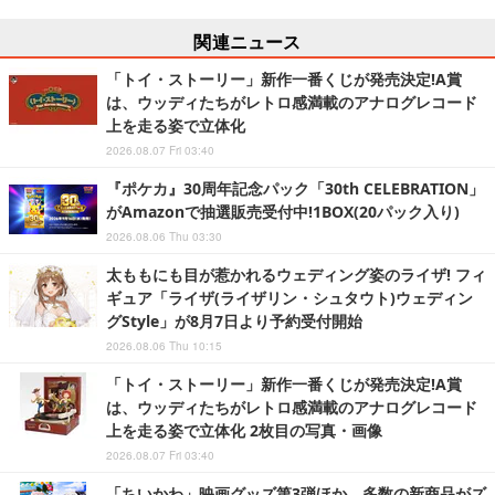
関連ニュース
「トイ・ストーリー」新作一番くじが発売決定!A賞
は、ウッディたちがレトロ感満載のアナログレコード
上を走る姿で立体化
2026.08.07 Fri 03:40
『ポケカ』30周年記念パック「30th CELEBRATION」
がAmazonで抽選販売受付中!1BOX(20パック入り)
2026.08.06 Thu 03:30
太ももにも目が惹かれるウェディング姿のライザ! フィ
ギュア「ライザ(ライザリン・シュタウト)ウェディン
グStyle」が8月7日より予約受付開始
2026.08.06 Thu 10:15
「トイ・ストーリー」新作一番くじが発売決定!A賞
は、ウッディたちがレトロ感満載のアナログレコード
上を走る姿で立体化 2枚目の写真・画像
2026.08.07 Fri 03:40
「ちいかわ」映画グッズ第3弾ほか、多数の新商品がズ