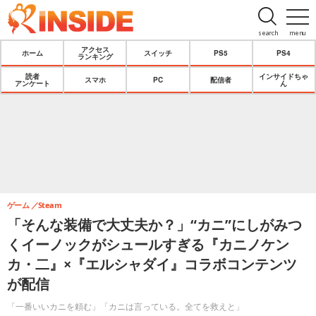
search
menu
アクセス
ホーム
スイッチ
PS5
PS4
ランキング
読者
インサイドちゃ
スマホ
PC
配信者
アンケート
ん
ゲーム
Steam
「そんな装備で大丈夫か？」“カニ”にしがみつ
くイーノックがシュールすぎる『カニノケン
カ・二』×『エルシャダイ』コラボコンテンツ
が配信
「一番いいカニを頼む」「カニは言っている。全てを救えと」