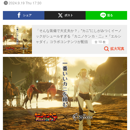
2024.9.19 Thu 17:30
シェア
ポスト
送る
「そんな装備で大丈夫か？」“カニ”にしがみつくイーノ
ックがシュールすぎる『カニノケンカ・二』×『エルシ
ャダイ』コラボコンテンツが配信
全 10 枚
拡大写真