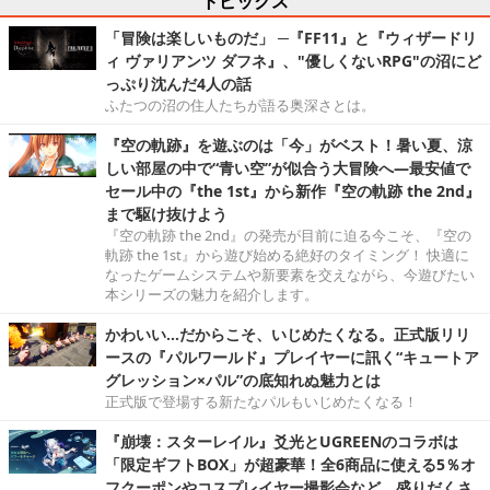
「冒険は楽しいものだ」 ─『FF11』と『ウィザードリ
ィ ヴァリアンツ ダフネ』、"優しくないRPG"の沼にど
っぷり沈んだ4人の話
ふたつの沼の住人たちが語る奥深さとは。
『空の軌跡』を遊ぶのは「今」がベスト！暑い夏、涼
しい部屋の中で“青い空”が似合う大冒険へ―最安値で
セール中の『the 1st』から新作『空の軌跡 the 2nd』
まで駆け抜けよう
『空の軌跡 the 2nd』の発売が目前に迫る今こそ、『空の
軌跡 the 1st』から遊び始める絶好のタイミング！ 快適に
なったゲームシステムや新要素を交えながら、今遊びたい
本シリーズの魅力を紹介します。
かわいい…だからこそ、いじめたくなる。正式版リリ
ースの『パルワールド』プレイヤーに訊く“キュートア
グレッション×パル”の底知れぬ魅力とは
正式版で登場する新たなパルもいじめたくなる！
『崩壊：スターレイル』爻光とUGREENのコラボは
「限定ギフトBOX」が超豪華！全6商品に使える5％オ
フクーポンやコスプレイヤー撮影会など、盛りだくさ