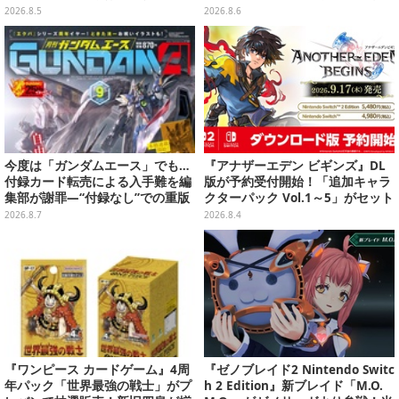
追加報酬も決定
禁
2026.8.5
2026.8.6
今度は「ガンダムエース」でも…
『アナザーエデン ビギンズ』DL
付録カード転売による入手難を編
版が予約受付開始！「追加キャラ
集部が謝罪―“付録なし”での重版
クターパック Vol.1～5」がセット
対応を進行中
になったシーズンパスも展開
2026.8.7
2026.8.4
『ワンピース カードゲーム』4周
『ゼノブレイド2 Nintendo Switc
年パック「世界最強の戦士」がプ
h 2 Edition』新ブレイド「M.O.