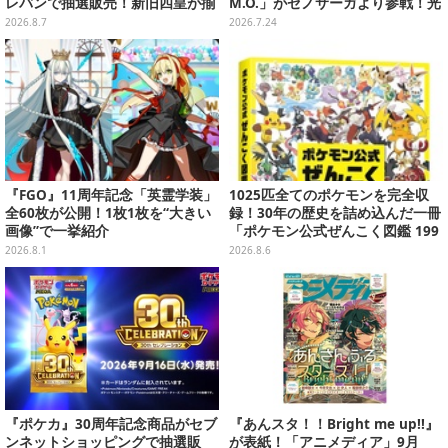
レバンで抽選販売！新旧四皇が揃
M.O.」がゼノサーガより参戦！光
い踏み、刃牙作者が描く「カイド
属性と闇属性、2つの姿で戦闘を
2026.8.7
2026.7.24
ウ」も
サポート
『FGO』11周年記念「英霊学装」
1025匹全てのポケモンを完全収
全60枚が公開！1枚1枚を“大きい
録！30年の歴史を詰め込んだ一冊
画像”で一挙紹介
「ポケモン公式ぜんこく図鑑 199
6-2026」が大ボリューム
2026.8.1
2026.8.6
『ポケカ』30周年記念商品がセブ
『あんスタ！！Bright me up!!』
ンネットショッピングで抽選販
が表紙！「アニメディア」9月