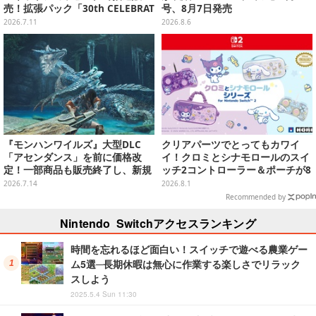
売！拡張パック「30th CELEBRAT
号、8月7日発売
ION」と「エーフィ・ブラッキー
2026.7.11
2026.8.6
セット」が対象
『モンハンワイルズ』大型DLC
クリアパーツでとってもカワイ
「アセンダンス」を前に価格改
イ！クロミとシナモロールのスイ
定！一部商品も販売終了し、新規
ッチ2コントローラー＆ポーチが8
セットを追加
月から順次発売
2026.7.14
2026.8.1
Recommended by
Nintendo Switchアクセスランキング
時間を忘れるほど面白い！スイッチで遊べる農業ゲー
ム5選─長期休暇は無心に作業する楽しさでリラック
スしよう
2025.5.4 Sun 11:30