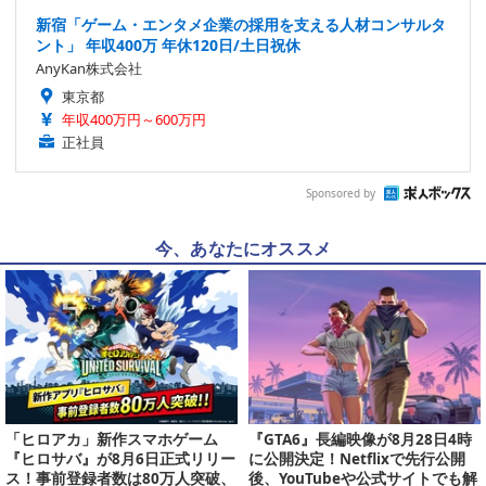
新宿「ゲーム・エンタメ企業の採用を支える人材コンサルタ
ント」 年収400万 年休120日/土日祝休
AnyKan株式会社
東京都
年収400万円～600万円
正社員
Sponsored by
今、あなたにオススメ
「ヒロアカ」新作スマホゲーム
『GTA6』長編映像が8月28日4時
『ヒロサバ』が8月6日正式リリー
に公開決定！Netflixで先行公開
ス！事前登録者数は80万人突破、
後、YouTubeや公式サイトでも解