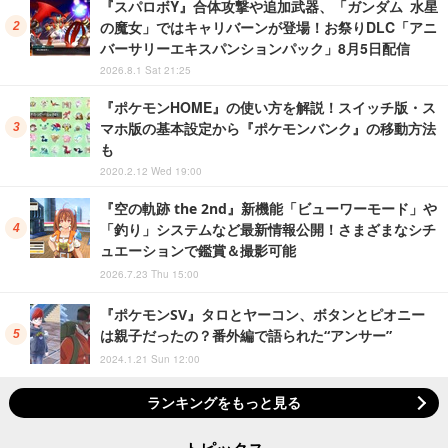
『スパロボY』合体攻撃や追加武器、「ガンダム 水星
の魔女」ではキャリバーンが登場！お祭りDLC「アニ
バーサリーエキスパンションパック」8月5日配信
2026.8.1 Sat 21:25
『ポケモンHOME』の使い方を解説！スイッチ版・ス
マホ版の基本設定から『ポケモンバンク』の移動方法
も
2020.2.12 Wed 19:00
『空の軌跡 the 2nd』新機能「ビューワーモード」や
「釣り」システムなど最新情報公開！さまざまなシチ
ュエーションで鑑賞＆撮影可能
2026.7.23 Thu 15:00
『ポケモンSV』タロとヤーコン、ボタンとピオニー
は親子だったの？番外編で語られた“アンサー”
2024.1.21 Sun 12:00
ランキングをもっと見る
トピックス