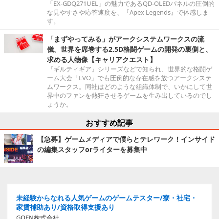
「EX-GDQ271UEL」の魅力であるQD-OLEDパネルの圧倒的
な見やすさや応答速度を、『Apex Legends』で体感しま
す。
「まずやってみる」がアークシステムワークスの流
儀。世界を席巻する2.5D格闘ゲームの開発の裏側と、
求める人物像【キャリアクエスト】
『ギルティギア』シリーズなどで知られ、世界的な格闘ゲ
ーム大会「EVO」でも圧倒的な存在感を放つアークシステ
ムワークス。同社はどのような組織体制で、いかにして世
界中のファンを熱狂させるゲームを生み出しているのでし
ょうか。
おすすめ記事
【急募】ゲームメディアで僕らとテレワーク！インサイド
の編集スタッフorライターを募集中
未経験からなれる人気ゲームのゲームテスター/寮・社宅・
家賃補助あり/資格取得支援あり
GOEN株式会社