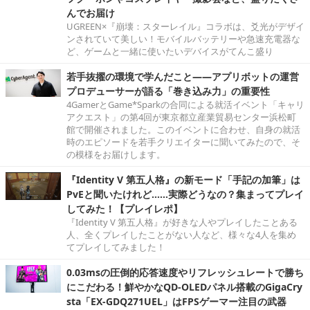
んでお届け
UGREEN×『崩壊：スターレイル』コラボは、爻光がデザイ
ンされていて美しい！モバイルバッテリーや急速充電器な
ど、ゲームと一緒に使いたいデバイスがてんこ盛り
若手抜擢の環境で学んだこと――アプリボットの運営
プロデューサーが語る「巻き込み力」の重要性
4GamerとGame*Sparkの合同による就活イベント「キャリ
アクエスト」の第4回が東京都立産業貿易センター浜松町
館で開催されました。このイベントに合わせ、自身の就活
時のエピソードを若手クリエイターに聞いてみたので、そ
の模様をお届けします。
『Identity V 第五人格』の新モード「手記の加筆」は
PvEと聞いたけれど……実際どうなの？集まってプレイ
してみた！【プレイレポ】
『Identity V 第五人格』が好きな人やプレイしたことある
人、全くプレイしたことがない人など、様々な4人を集め
てプレイしてみました！
0.03msの圧倒的応答速度やリフレッシュレートで勝ち
にこだわる！鮮やかなQD-OLEDパネル搭載のGigaCry
sta「EX-GDQ271UEL」はFPSゲーマー注目の武器