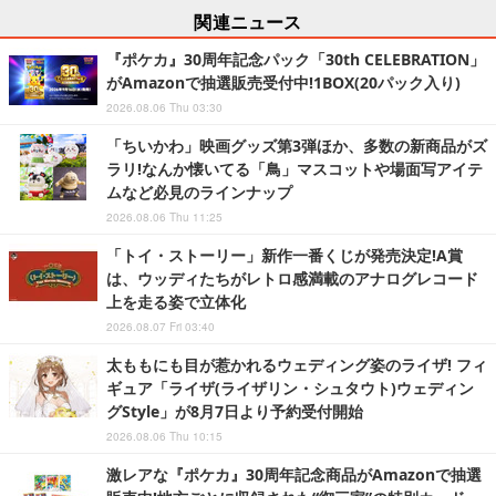
関連ニュース
『ポケカ』30周年記念パック「30th CELEBRATION」
がAmazonで抽選販売受付中!1BOX(20パック入り)
2026.08.06 Thu 03:30
「ちいかわ」映画グッズ第3弾ほか、多数の新商品がズ
ラリ!なんか懐いてる「鳥」マスコットや場面写アイテ
ムなど必見のラインナップ
2026.08.06 Thu 11:25
「トイ・ストーリー」新作一番くじが発売決定!A賞
は、ウッディたちがレトロ感満載のアナログレコード
上を走る姿で立体化
2026.08.07 Fri 03:40
太ももにも目が惹かれるウェディング姿のライザ! フィ
ギュア「ライザ(ライザリン・シュタウト)ウェディン
グStyle」が8月7日より予約受付開始
2026.08.06 Thu 10:15
激レアな『ポケカ』30周年記念商品がAmazonで抽選