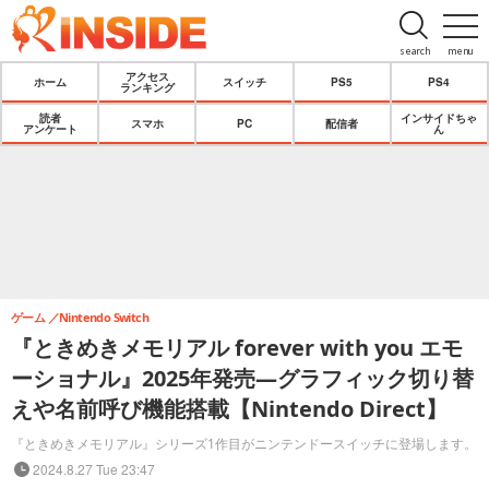
search
menu
アクセス
ホーム
スイッチ
PS5
PS4
ランキング
読者
インサイドちゃ
スマホ
PC
配信者
アンケート
ん
ゲーム
Nintendo Switch
『ときめきメモリアル forever with you エモ
ーショナル』2025年発売―グラフィック切り替
えや名前呼び機能搭載【Nintendo Direct】
『ときめきメモリアル』シリーズ1作目がニンテンドースイッチに登場します。
2024.8.27 Tue 23:47