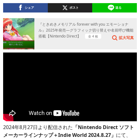
シェア
ポスト
送る
『ときめきメモリアル forever with you エモーショナ
ル』2025年発売―グラフィック切り替えや名前呼び機能
搭載【Nintendo Direct】
全 4 枚
拡大写真
2024年8月27日より配信された
「Nintendo Direct ソフト
メーカーラインナップ＋Indie World 2024.8.27」
にて、