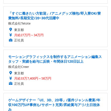
「すぐに働きたい方歓迎」/アニメグッズ梱包/即入寮OK/寮
費無料/長期安定/20~30代活躍中
株式会社Tetote
東京都
月給27万円～34万円
正社員
モーショングラフィックスを制作するアニメーション編集ス
タッフ・実績を給与に反映・年間休日120日以上
株式会社Creer
東京都
月給33万7,400円～58万円
正社員
ゲームデザイナー「UI、3D、2D等」/案件ジャンル豊富/年
収100万円UP事例も/サポート充実/昇給賞与アリ/土日祝休
み