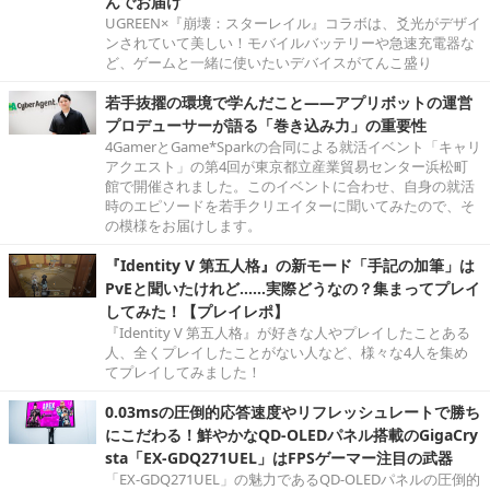
んでお届け
UGREEN×『崩壊：スターレイル』コラボは、爻光がデザイ
ンされていて美しい！モバイルバッテリーや急速充電器な
ど、ゲームと一緒に使いたいデバイスがてんこ盛り
若手抜擢の環境で学んだこと――アプリボットの運営
プロデューサーが語る「巻き込み力」の重要性
4GamerとGame*Sparkの合同による就活イベント「キャリ
アクエスト」の第4回が東京都立産業貿易センター浜松町
館で開催されました。このイベントに合わせ、自身の就活
時のエピソードを若手クリエイターに聞いてみたので、そ
の模様をお届けします。
『Identity V 第五人格』の新モード「手記の加筆」は
PvEと聞いたけれど……実際どうなの？集まってプレイ
してみた！【プレイレポ】
『Identity V 第五人格』が好きな人やプレイしたことある
人、全くプレイしたことがない人など、様々な4人を集め
てプレイしてみました！
0.03msの圧倒的応答速度やリフレッシュレートで勝ち
にこだわる！鮮やかなQD-OLEDパネル搭載のGigaCry
sta「EX-GDQ271UEL」はFPSゲーマー注目の武器
「EX-GDQ271UEL」の魅力であるQD-OLEDパネルの圧倒的