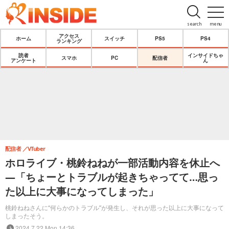
search
menu
アクセス
ホーム
スイッチ
PS5
PS4
ランキング
読者
インサイドちゃ
スマホ
PC
配信者
アンケート
ん
配信者
VTuber
ホロライブ・桃鈴ねねが一部活動内容を休止へ
―「ちょーとトラブルが起きちゃってて…思っ
た以上に大事になってしまった」
桃鈴ねねさんに“何らかのトラブル”が発生し、それが思った以上に大事になって
しまったそう。
2024.7.22 Mon 14:36