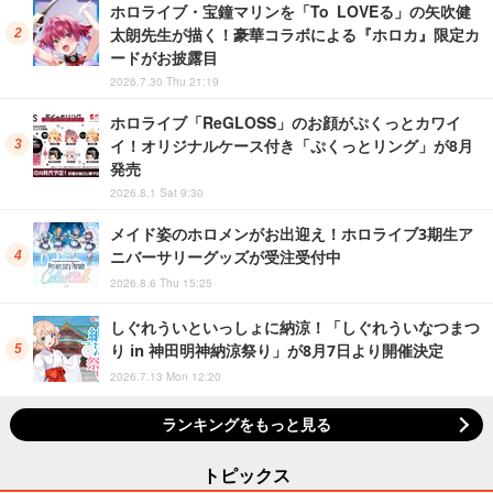
ホロライブ・宝鐘マリンを「To LOVEる」の矢吹健
太朗先生が描く！豪華コラボによる『ホロカ』限定カ
ードがお披露目
2026.7.30 Thu 21:19
ホロライブ「ReGLOSS」のお顔がぷくっとカワイ
イ！オリジナルケース付き「ぷくっとリング」が8月
発売
2026.8.1 Sat 9:30
メイド姿のホロメンがお出迎え！ホロライブ3期生ア
ニバーサリーグッズが受注受付中
2026.8.6 Thu 15:25
しぐれういといっしょに納涼！「しぐれういなつまつ
り in 神田明神納涼祭り」が8月7日より開催決定
2026.7.13 Mon 12:20
ランキングをもっと見る
トピックス