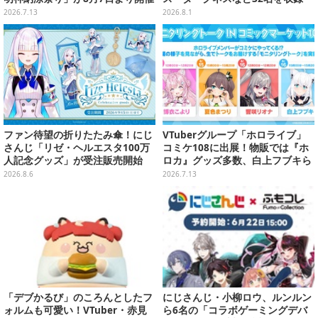
決定
裏面には手書きメッセージも
2026.7.13
2026.8.1
ファン待望の折りたたみ傘！にじ
VTuberグループ「ホロライブ」
さんじ「リゼ・ヘルエスタ100万
コミケ108に出展！物販では『ホ
人記念グッズ」が受注販売開始
ロカ』グッズ多数、白上フブキら
4人のモニタリングトークもお届
2026.8.6
2026.7.13
け
「デブかるび」のころんとしたフ
にじさんじ・小柳ロウ、ルンルン
ォルムも可愛い！VTuber・赤見
ら6名の「コラボゲーミングデバ