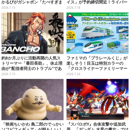
かるびがガシャポン「たべすぎま
イス」が予約締切間近！ライバー
して・・・」シリーズに
完全監修のキーボード等をライン
2026.7.15
2026.7.18
ナップ
約8か月ぶりに活動再開の人気ス
ファミマの「プラレールくじ」が
トリーマー「番田長助」、休止理
楽しそう！目玉は特別カラーの
由が“配信者同士のトラブル”であ
「クロスライナーファミリーマー
ったと明かす―「原因は自身の未
ト号」、その他ライナップも注目
2026.7.15
2026.7.24
熟さと慢心」
「映画ちいかわ 島二郎のでっかい
『スパロボY』合体攻撃や追加武
ソフビフィギュア」が頼もしい！
器、「ガンダム 水星の魔女」では