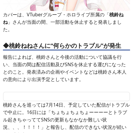
カバーは、VTuberグループ・ホロライブ所属の「
桃鈴ね
ね
」さんが当面の間、一部活動を休止すると発表しまし
た。
◆桃鈴ねねさんに“何らかのトラブル”が発生
報告によれば、桃鈴さんと今後の活動について協議を行
い、当面の間は配信活動及びSNSを休止する運びになった
とのこと。発表済みの企画やイベントなどは桃鈴さん本人
の意向により出演予定としています。
桃鈴さんを巡っては7月14日、予定していた配信がトラブル
で中止に。16日には「ちょちょちょちょーーーーとトラブ
ル起きちゃっててSNSの更新もなかなか難しい状
況、、、！！！！」と報告し、配信のできない状況が続い