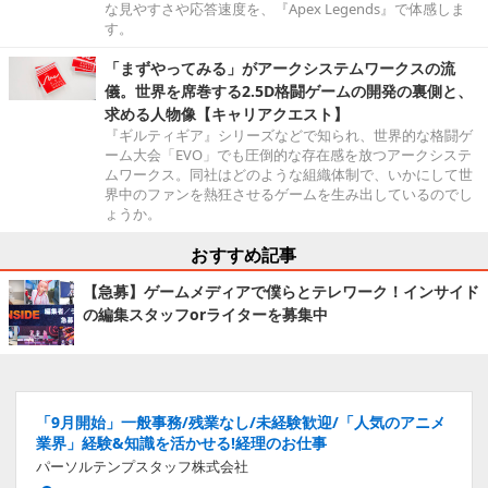
な見やすさや応答速度を、『Apex Legends』で体感しま
す。
「まずやってみる」がアークシステムワークスの流
儀。世界を席巻する2.5D格闘ゲームの開発の裏側と、
求める人物像【キャリアクエスト】
『ギルティギア』シリーズなどで知られ、世界的な格闘ゲ
ーム大会「EVO」でも圧倒的な存在感を放つアークシステ
ムワークス。同社はどのような組織体制で、いかにして世
界中のファンを熱狂させるゲームを生み出しているのでし
ょうか。
おすすめ記事
【急募】ゲームメディアで僕らとテレワーク！インサイド
の編集スタッフorライターを募集中
「9月開始」一般事務/残業なし/未経験歓迎/「人気のアニメ
業界」経験&知識を活かせる!経理のお仕事
パーソルテンプスタッフ株式会社