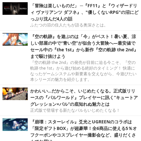
「冒険は楽しいものだ」 ─『FF11』と『ウィザードリ
ィ ヴァリアンツ ダフネ』、"優しくないRPG"の沼にど
っぷり沈んだ4人の話
ふたつの沼の住人たちが語る奥深さとは。
『空の軌跡』を遊ぶのは「今」がベスト！暑い夏、涼
しい部屋の中で“青い空”が似合う大冒険へ―最安値で
セール中の『the 1st』から新作『空の軌跡 the 2nd』
まで駆け抜けよう
『空の軌跡 the 2nd』の発売が目前に迫る今こそ、『空の
軌跡 the 1st』から遊び始める絶好のタイミング！ 快適に
なったゲームシステムや新要素を交えながら、今遊びたい
本シリーズの魅力を紹介します。
かわいい…だからこそ、いじめたくなる。正式版リリ
ースの『パルワールド』プレイヤーに訊く“キュートア
グレッション×パル”の底知れぬ魅力とは
正式版で登場する新たなパルもいじめたくなる！
『崩壊：スターレイル』爻光とUGREENのコラボは
「限定ギフトBOX」が超豪華！全6商品に使える5％オ
フクーポンやコスプレイヤー撮影会など、盛りだくさ