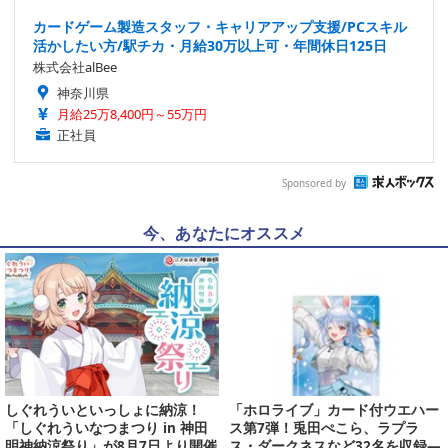
カードゲーム製造スタッフ・キャリアアップ支援/PCスキル
活かしたい方/駅チカ・月給30万以上可・年間休日125日
株式会社alBee
神奈川県
月給25万8,400円～55万円
正社員
Sponsored by
今、あなたにオススメ
しぐれういといっしょに納涼！
「ホロライブ」カード付ウエハー
「しぐれういなつまつり in 神田
ス第7弾！兎田ぺこら、ラプラ
明神納涼祭り」が8月7日より開催
ス・ダークネスなど32名を収録―