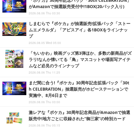
『ポケカ』30周年記念パック「30th CELEBRATION」
がAmazonで抽選販売受付中!1BOX(20パック入り)
2026.08.06 Thu 03:30
しまむらで『ポケカ』が抽選販売!拡張パック「ストー
ムエメラルダ」「アビスアイ」各1BOXをラインナッ
プ
2026.08.05 Wed 05:00
「ちいかわ」映画グッズ第3弾ほか、多数の新商品がズ
ラリ!なんか懐いてる「鳥」マスコットや場面写アイテ
ムなど必見のラインナップ
2026.08.06 Thu 11:25
まだ間に合う!『ポケカ』30周年記念拡張パック「30t
h CELEBRATION」抽選販売がホビーステーションで
実施中、8月6日まで
2026.08.06 Thu 03:00
激レアな『ポケカ』30周年記念商品がAmazonで抽選
販売中!地方ごとに収録された“御三家”の特別カード
2026.08.06 Thu 05:15