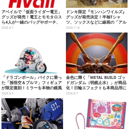
アベイルで「仮面ライダー電王」
ドンキ限定『モンハンワイルズ』
グッズが発売！電王とモモタロス
グッズが発売決定！半袖Tシャ
ら4人が一緒のバッグやポーチ、
ツ、ソックスなどに線画の「アル
収納ボックスも
シュベルド」「リオレウス」ら11
2026.8.7
2026.7.16
体をデザイン
「ドラゴンボール」バイクに乗っ
金色に輝く「METAL BUILD ゴッ
た「孫悟空＆ブルマ」フィギュア
ドガンダム（明鏡止水）」が商品
が限定復刻！ミラーを本物の鏡風
化！日輪エフェクトも本商品用に
や、ブルマの目元が映りこむ描写
刷新した豪華仕様
2026.8.5
2026.8.7
にできるステッカーを収録