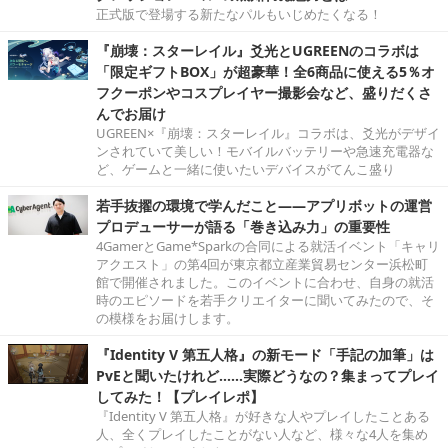
正式版で登場する新たなパルもいじめたくなる！
『崩壊：スターレイル』爻光とUGREENのコラボは
「限定ギフトBOX」が超豪華！全6商品に使える5％オ
フクーポンやコスプレイヤー撮影会など、盛りだくさ
んでお届け
UGREEN×『崩壊：スターレイル』コラボは、爻光がデザイ
ンされていて美しい！モバイルバッテリーや急速充電器な
ど、ゲームと一緒に使いたいデバイスがてんこ盛り
若手抜擢の環境で学んだこと――アプリボットの運営
プロデューサーが語る「巻き込み力」の重要性
4GamerとGame*Sparkの合同による就活イベント「キャリ
アクエスト」の第4回が東京都立産業貿易センター浜松町
館で開催されました。このイベントに合わせ、自身の就活
時のエピソードを若手クリエイターに聞いてみたので、そ
の模様をお届けします。
『Identity V 第五人格』の新モード「手記の加筆」は
PvEと聞いたけれど……実際どうなの？集まってプレイ
してみた！【プレイレポ】
『Identity V 第五人格』が好きな人やプレイしたことある
人、全くプレイしたことがない人など、様々な4人を集め