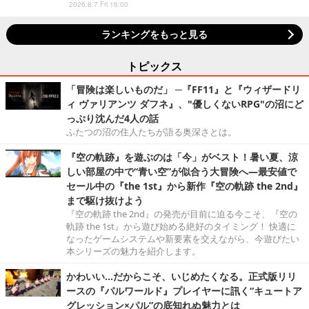
2026.8.7 Fri 16:00
ランキングをもっと見る
トピックス
「冒険は楽しいものだ」 ─『FF11』と『ウィザードリ
ィ ヴァリアンツ ダフネ』、"優しくないRPG"の沼にど
っぷり沈んだ4人の話
ふたつの沼の住人たちが語る奥深さとは。
『空の軌跡』を遊ぶのは「今」がベスト！暑い夏、涼
しい部屋の中で“青い空”が似合う大冒険へ―最安値で
セール中の『the 1st』から新作『空の軌跡 the 2nd』
まで駆け抜けよう
『空の軌跡 the 2nd』の発売が目前に迫る今こそ、『空の
軌跡 the 1st』から遊び始める絶好のタイミング！ 快適に
なったゲームシステムや新要素を交えながら、今遊びたい
本シリーズの魅力を紹介します。
かわいい…だからこそ、いじめたくなる。正式版リリ
ースの『パルワールド』プレイヤーに訊く“キュートア
グレッション×パル”の底知れぬ魅力とは