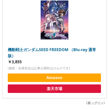
機動戦士ガンダムSEED FREEDOM （Blu-ray 通常
版）
￥3,855
(価格・在庫状況は記事公開時点のものです)
Amazon
楽天市場
《茶っプリン》