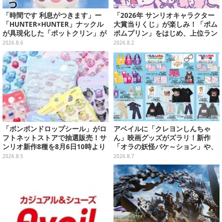
「時間です 利息がつきます」ー
「2026年 サンリオキャラクター
「HUNTER×HUNTER」ナックル
大賞当りくじ」が楽しみ！「ポム
が具現化した「ポットクリン」が
ポムプリン」をはじめ、上位ラン
貯金箱としてプライズ展開
クインが登場するスペシャル企画
2026.8.6
2026.8.2
「ボンボンドロップシール」がロ
アベイルに「クレヨンしんちゃ
フトネットストアで抽選販売！サ
ん」映画グッズがズラリ！新作
ンリオ新作8種を8月6日10時より
「オラの妖怪バケ～ション」や、
受付開始
「ヘンダーランド」「暗黒タマタ
2026.8.5
2026.8.7
マ」などをフィーチャー