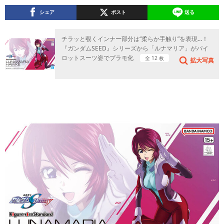
シェア
ポスト
送る
チラッと覗くインナー部分は“柔らか手触り”を表現…！
『ガンダムSEED』シリーズから「ルナマリア」がパイ
ロットスーツ姿でプラモ化
全 12 枚
拡大写真