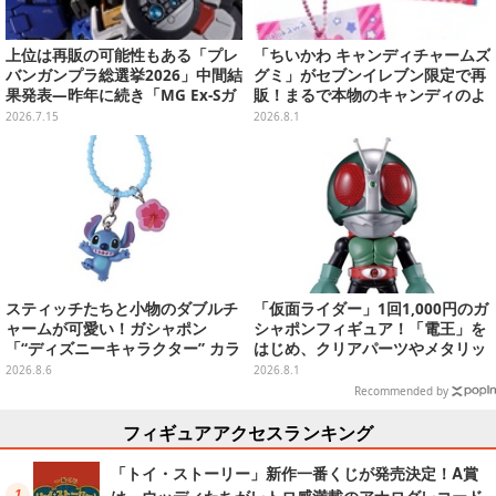
上位は再販の可能性もある「プレ
「ちいかわ キャンディチャームズ
バンガンプラ総選挙2026」中間結
グミ」がセブンイレブン限定で再
果発表―昨年に続き「MG Ex-Sガ
販！まるで本物のキャンディのよ
ンダム/Sガンダム」が強い！TOP
うな、カラフルボールチェーン付
2026.7.15
2026.8.1
20も注目
チャーム全8種
スティッチたちと小物のダブルチ
「仮面ライダー」1回1,000円のガ
ャームが可愛い！ガシャポン
シャポンフィギュア！「電王」を
「“ディズニーキャラクター” カラ
はじめ、クリアパーツやメタリッ
フルマルチチャーム」が発売
ク彩色でこだわりが詰まった4種
2026.8.6
2026.8.1
類
Recommended by
フィギュアアクセスランキング
「トイ・ストーリー」新作一番くじが発売決定！A賞
は、ウッディたちがレトロ感満載のアナログレコード