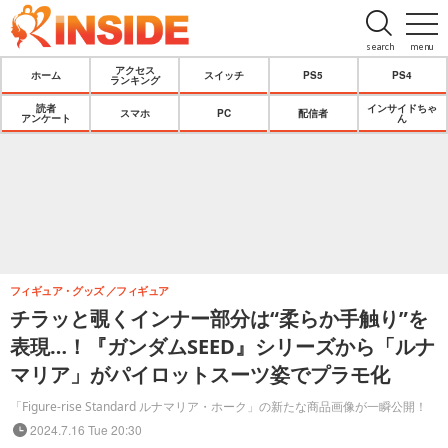
search
menu
アクセス
ホーム
スイッチ
PS5
PS4
ランキング
読者
インサイドちゃ
スマホ
PC
配信者
アンケート
ん
フィギュア・グッズ
フィギュア
チラッと覗くインナー部分は“柔らか手触り”を
表現…！『ガンダムSEED』シリーズから「ルナ
マリア」がパイロットスーツ姿でプラモ化
「Figure-rise Standard ルナマリア・ホーク」の新たな商品画像が一瞬公開！
2024.7.16 Tue 20:30