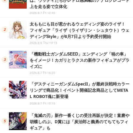
上を走る姿で立体化
2026.8.7 Fri 12:40
太ももにも目が惹かれるウェディング姿のライザ！
フィギュア「ライザ（ライザリン・シュタウト）ウェ
ディングStyle」が8月7日より予約受付開始
2026.8.6 Thu 19:15
「機動戦士ガンダムSEED」エンディング「暁の車」
をイメージ！カガリとラクスの新作フィギュアがプラ
イズに
2026.8.7 Fri 16:20
「デスティニーガンダムSpecII」が最終決戦時カラー
リングで商品化！イベント開催記念商品としてMETA
L ROBOT魂に新登場
2026.8.7 Fri 15:15
「鬼滅の刃」新作一番くじの受注再販が決定！童磨や
胡蝶しのぶ、D賞には「炭治郎と義勇のてちてちフィ
ギュア」も