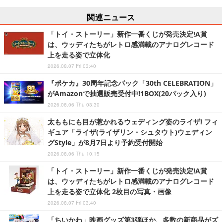
関連ニュース
「トイ・ストーリー」新作一番くじが発売決定!A賞
は、ウッディたちがレトロ感満載のアナログレコード
上を走る姿で立体化
2026.08.07 Fri 03:40
『ポケカ』30周年記念パック「30th CELEBRATION」
がAmazonで抽選販売受付中!1BOX(20パック入り)
2026.08.06 Thu 03:30
太ももにも目が惹かれるウェディング姿のライザ! フィ
ギュア「ライザ(ライザリン・シュタウト)ウェディン
グStyle」が8月7日より予約受付開始
2026.08.06 Thu 10:15
「トイ・ストーリー」新作一番くじが発売決定!A賞
は、ウッディたちがレトロ感満載のアナログレコード
上を走る姿で立体化 2枚目の写真・画像
2026.08.07 Fri 03:40
「ちいかわ」映画グッズ第3弾ほか、多数の新商品がズ