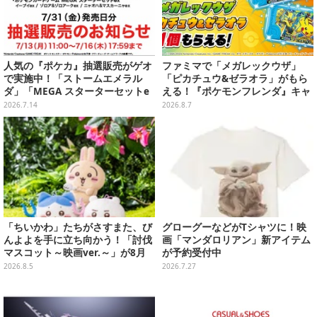
人気の『ポケカ』抽選販売がゲオ
ファミマで「メガレックウザ」
で実施中！「ストームエメラル
「ピカチュウ&ゼラオラ」がもら
ダ」「MEGA スターターセットe
える！『ポケモンフレンダ』キャ
x」各種の全4商品
ンペーンが8月11日開始
2026.7.14
2026.8.7
「ちいかわ」たちがさすまた、び
グローグーなどがTシャツに！映
んよよを手に立ち向かう！「討伐
画「マンダロリアン」新アイテム
マスコット～映画ver.～」が8月
が予約受付中
中旬より順次展開
2026.8.5
2026.7.27