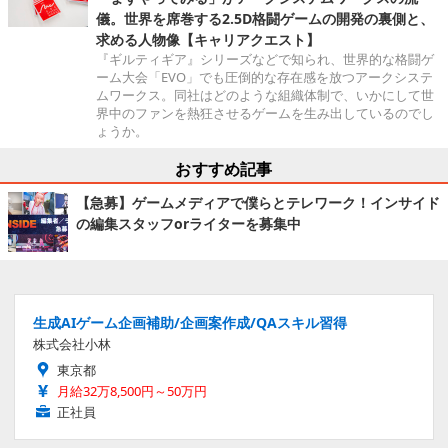
儀。世界を席巻する2.5D格闘ゲームの開発の裏側と、
求める人物像【キャリアクエスト】
『ギルティギア』シリーズなどで知られ、世界的な格闘ゲ
ーム大会「EVO」でも圧倒的な存在感を放つアークシステ
ムワークス。同社はどのような組織体制で、いかにして世
界中のファンを熱狂させるゲームを生み出しているのでし
ょうか。
おすすめ記事
【急募】ゲームメディアで僕らとテレワーク！インサイド
の編集スタッフorライターを募集中
生成AIゲーム企画補助/企画案作成/QAスキル習得
株式会社小林
東京都
月給32万8,500円～50万円
正社員