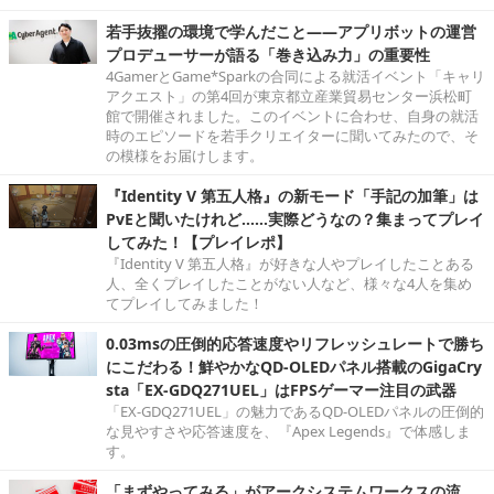
若手抜擢の環境で学んだこと――アプリボットの運営
プロデューサーが語る「巻き込み力」の重要性
4GamerとGame*Sparkの合同による就活イベント「キャリ
アクエスト」の第4回が東京都立産業貿易センター浜松町
館で開催されました。このイベントに合わせ、自身の就活
時のエピソードを若手クリエイターに聞いてみたので、そ
の模様をお届けします。
『Identity V 第五人格』の新モード「手記の加筆」は
PvEと聞いたけれど……実際どうなの？集まってプレイ
してみた！【プレイレポ】
『Identity V 第五人格』が好きな人やプレイしたことある
人、全くプレイしたことがない人など、様々な4人を集め
てプレイしてみました！
0.03msの圧倒的応答速度やリフレッシュレートで勝ち
にこだわる！鮮やかなQD-OLEDパネル搭載のGigaCry
sta「EX-GDQ271UEL」はFPSゲーマー注目の武器
「EX-GDQ271UEL」の魅力であるQD-OLEDパネルの圧倒的
な見やすさや応答速度を、『Apex Legends』で体感しま
す。
「まずやってみる」がアークシステムワークスの流