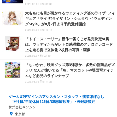
2026.08.06 Thu 03:30
太ももにも目が惹かれるウェディング姿のライザ! フィ
ギュア「ライザ(ライザリン・シュタウト)ウェディン
グStyle」が8月7日より予約受付開始
2026.08.06 Thu 10:15
「トイ・ストーリー」新作一番くじが発売決定!A賞
は、ウッディたちがレトロ感満載のアナログレコード
上を走る姿で立体化 2枚目の写真・画像
2026.08.07 Fri 03:40
「ちいかわ」映画グッズ第3弾ほか、多数の新商品がズ
ラリ!なんか懐いてる「鳥」マスコットや場面写アイテ
ムなど必見のラインナップ
2026.08.06 Thu 11:25
ゲームUIデザインのアシスタントスタッフ・残業ほぼなし
「正社員/年間休日125日/SE志望歓迎」・未経験歓迎
株式会社キソシン
東京都