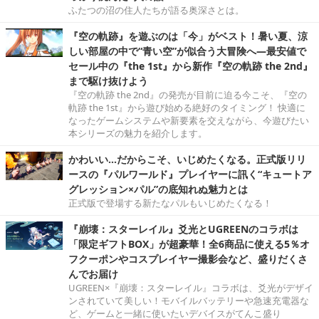
ふたつの沼の住人たちが語る奥深さとは。
『空の軌跡』を遊ぶのは「今」がベスト！暑い夏、涼
しい部屋の中で“青い空”が似合う大冒険へ―最安値で
セール中の『the 1st』から新作『空の軌跡 the 2nd』
まで駆け抜けよう
『空の軌跡 the 2nd』の発売が目前に迫る今こそ、『空の
軌跡 the 1st』から遊び始める絶好のタイミング！ 快適に
なったゲームシステムや新要素を交えながら、今遊びたい
本シリーズの魅力を紹介します。
かわいい…だからこそ、いじめたくなる。正式版リリ
ースの『パルワールド』プレイヤーに訊く“キュートア
グレッション×パル”の底知れぬ魅力とは
正式版で登場する新たなパルもいじめたくなる！
『崩壊：スターレイル』爻光とUGREENのコラボは
「限定ギフトBOX」が超豪華！全6商品に使える5％オ
フクーポンやコスプレイヤー撮影会など、盛りだくさ
んでお届け
UGREEN×『崩壊：スターレイル』コラボは、爻光がデザイ
ンされていて美しい！モバイルバッテリーや急速充電器な
ど、ゲームと一緒に使いたいデバイスがてんこ盛り