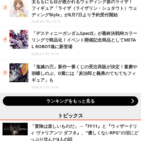
太ももにも目が惹かれるウェディング姿のライザ！
フィギュア「ライザ（ライザリン・シュタウト）ウェ
ディングStyle」が8月7日より予約受付開始
2026.8.6 Thu 19:15
「デスティニーガンダムSpecII」が最終決戦時カラー
リングで商品化！イベント開催記念商品としてMETA
L ROBOT魂に新登場
2026.8.7 Fri 15:15
「鬼滅の刃」新作一番くじの受注再販が決定！童磨や
胡蝶しのぶ、D賞には「炭治郎と義勇のてちてちフィ
ギュア」も
2026.8.7 Fri 16:00
ランキングをもっと見る
トピックス
「冒険は楽しいものだ」 ─『FF11』と『ウィザードリ
ィ ヴァリアンツ ダフネ』、"優しくないRPG"の沼にど
っぷり沈んだ4人の話