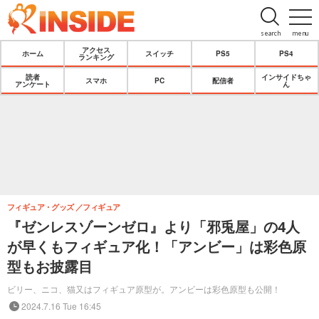
search
menu
アクセス
ホーム
スイッチ
PS5
PS4
ランキング
読者
インサイドちゃ
スマホ
PC
配信者
アンケート
ん
フィギュア・グッズ
フィギュア
『ゼンレスゾーンゼロ』より「邪兎屋」の4人
が早くもフィギュア化！「アンビー」は彩色原
型もお披露目
ビリー、ニコ、猫又はフィギュア原型が。アンビーは彩色原型も公開！
2024.7.16 Tue 16:45