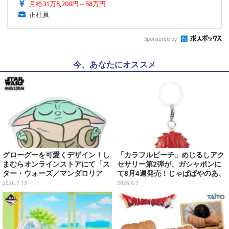
月給31万8,200円～58万円
正社員
Sponsored by
今、あなたにオススメ
グローグーを可愛くデザイン！し
「カラフルピーチ」めじるしアク
まむらオンラインストアにて「ス
セサリー第2弾が、ガシャポンに
ター・ウォーズ／マンダロリア
て8月4週発売！じゃぱぱやのあ、
ン」雑貨が本日7月13日15時より
シヴァたちメンバー11名分ライン
2026.7.13
2026.8.7
予約販売
ナップ