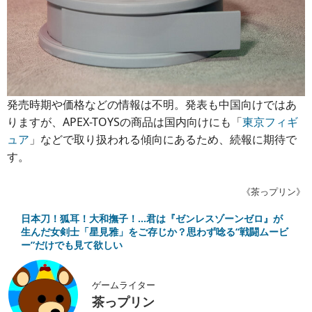
発売時期や価格などの情報は不明。発表も中国向けではあ
りますが、APEX-TOYSの商品は国内向けにも「
東京フィギ
ュア
」などで取り扱われる傾向にあるため、続報に期待で
す。
《茶っプリン》
日本刀！狐耳！大和撫子！…君は『ゼンレスゾーンゼロ』が
生んだ女剣士「星見雅」をご存じか？思わず唸る“戦闘ムービ
ー”だけでも見て欲しい
ゲームライター
茶っプリン