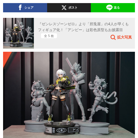
シェア
ポスト
送る
『ゼンレスゾーンゼロ』より「邪兎屋」の4人が早くも
フィギュア化！「アンビー」は彩色原型もお披露目
全 5 枚
拡大写真