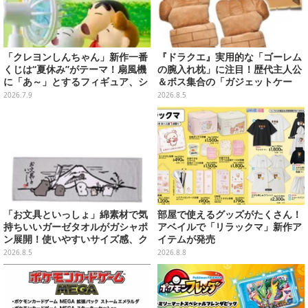
「クレヨンしんちゃん」新作一番
『ドラクエ』実用的な「ゴーレム
くじは“夏休み”がテーマ！扇風機
の腕入れ枕」に注目！歴代主人公
に「あ～」とするフィギュア、シ
＆ボス集合の「ガジェットケー
ロのボウル皿など夏全開のライン
ス」ほか9プライズが8月順次展開
2026.7.9
2026.8.5
ナップ
「お文具といっしょ」綿素材で気
部屋で使えるグッズがたくさん！
持ちいいガーゼタオルがガシャポ
アベイルで「リラックマ」新作ア
ン展開！使いやすいサイズ感、ク
イテムが発売
ールな和柄や可愛らしいお寿司な
2026.8.5
2026.8.8
ど全4種