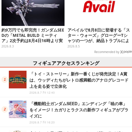
約9万円でも即完売！ガンダムSEE
アベイルで8月8日に登場する「ス
Dの「METAL BUILD ミーティ
ター・ウォーズ」グローグーTシ
ア」2次予約は8月4日16時より実
ャツの一つが、納品トラブルによ
施
り販売日変更へ
2026.8.3
2026.8.5
Recommended by
フィギュアアクセスランキング
「トイ・ストーリー」新作一番くじが発売決定！A賞
は、ウッディたちがレトロ感満載のアナログレコード
上を走る姿で立体化
2026.8.7 Fri 12:40
「機動戦士ガンダムSEED」エンディング「暁の車」
をイメージ！カガリとラクスの新作フィギュアがプラ
イズに
2026.8.7 Fri 16:20