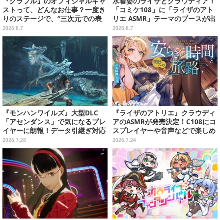
『グラブル』のオフィシャルキャ
水着姿のライザとクラウディア！
ストって、どんなお仕事？一度き
「コミケ108」に「ライザのアト
りのステージで、“三次元での表
リエ ASMR」テーマのブースが出
現”に全力を懸けるキャスト陣の
展ーアクスタや限定“たる”ボイス
2026.8.7
2026.8.7
舞台裏【インタビュー】
ASMRカードも
『モンハンワイルズ』大型DLC
『ライザのアトリエ』クラウディ
「アセンダンス」で気になるプレ
アのASMRが発売決定！C108にコ
イヤーに朗報！データ引継ぎ対応
スプレイヤーや音声などで楽しめ
の「序盤体験版」が配信決定
るブースを出展
2026.7.28
2026.7.24