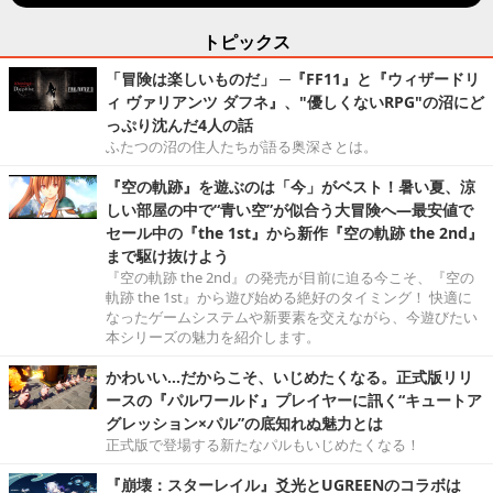
トピックス
「冒険は楽しいものだ」 ─『FF11』と『ウィザードリ
ィ ヴァリアンツ ダフネ』、"優しくないRPG"の沼にど
っぷり沈んだ4人の話
ふたつの沼の住人たちが語る奥深さとは。
『空の軌跡』を遊ぶのは「今」がベスト！暑い夏、涼
しい部屋の中で“青い空”が似合う大冒険へ―最安値で
セール中の『the 1st』から新作『空の軌跡 the 2nd』
まで駆け抜けよう
『空の軌跡 the 2nd』の発売が目前に迫る今こそ、『空の
軌跡 the 1st』から遊び始める絶好のタイミング！ 快適に
なったゲームシステムや新要素を交えながら、今遊びたい
本シリーズの魅力を紹介します。
かわいい…だからこそ、いじめたくなる。正式版リリ
ースの『パルワールド』プレイヤーに訊く“キュートア
グレッション×パル”の底知れぬ魅力とは
正式版で登場する新たなパルもいじめたくなる！
『崩壊：スターレイル』爻光とUGREENのコラボは