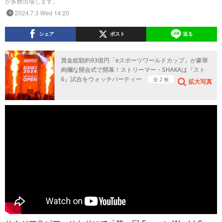
が多数出場します。
2024.7.3 Wed 14:20
シェア
ポスト
送る
賞金総額約93億円「eスポーツワールドカップ」が豪華
絢爛な開会式で開幕！ストリーマー・SHAKAは『スト
6』試合をウォッチパーティー
全 2 枚
拡大写真