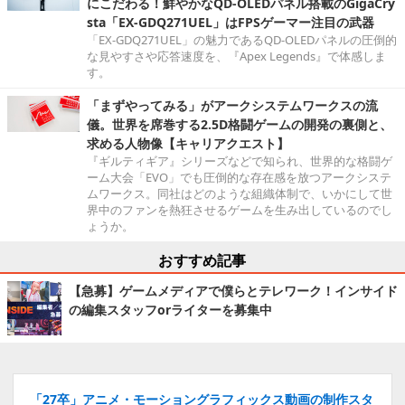
にこだわる！鮮やかなQD-OLEDパネル搭載のGigaCry
sta「EX-GDQ271UEL」はFPSゲーマー注目の武器
「EX-GDQ271UEL」の魅力であるQD-OLEDパネルの圧倒的
な見やすさや応答速度を、『Apex Legends』で体感しま
す。
「まずやってみる」がアークシステムワークスの流
儀。世界を席巻する2.5D格闘ゲームの開発の裏側と、
求める人物像【キャリアクエスト】
『ギルティギア』シリーズなどで知られ、世界的な格闘ゲ
ーム大会「EVO」でも圧倒的な存在感を放つアークシステ
ムワークス。同社はどのような組織体制で、いかにして世
界中のファンを熱狂させるゲームを生み出しているのでし
ょうか。
おすすめ記事
【急募】ゲームメディアで僕らとテレワーク！インサイド
の編集スタッフorライターを募集中
「27卒」アニメ・モーショングラフィックス動画の制作スタ