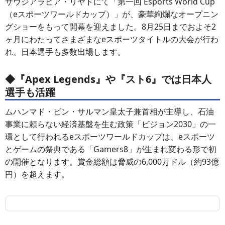
サウジアラビア・リヤドにて「第一回 Esports World Cup
（eスポーツワールドカップ）」が、豪華絢爛なオープニン
グショーをもって開幕を迎えました。8月25日までおよそ2
ヶ月にわたってさまざまなeスポーツタイトルの大会が行わ
れ、日本選手も多数出場します。
◆『Apex Legends』や『スト6』では日本人
選手も活躍
ムハンマド・ビン・サルマン皇太子兼首相が主導し、石油
事業に頼らない経済基盤を生む政策「ビジョン2030」の一
環として行われるeスポーツワールドカップは、eスポーツ
とゲームの祭典である「Gamers8」が生まれ変わる形で初
の開催となります。賞金総額は脅威の6,000万ドル（約93億
円）を超えます。