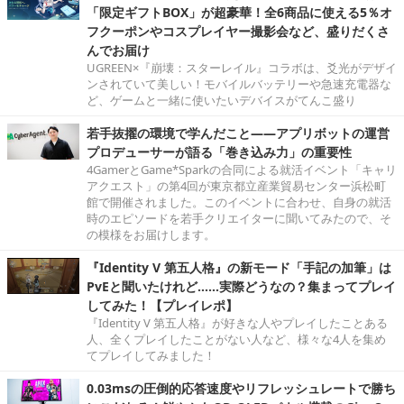
「限定ギフトBOX」が超豪華！全6商品に使える5％オ
フクーポンやコスプレイヤー撮影会など、盛りだくさ
んでお届け
UGREEN×『崩壊：スターレイル』コラボは、爻光がデザイ
ンされていて美しい！モバイルバッテリーや急速充電器な
ど、ゲームと一緒に使いたいデバイスがてんこ盛り
若手抜擢の環境で学んだこと――アプリボットの運営
プロデューサーが語る「巻き込み力」の重要性
4GamerとGame*Sparkの合同による就活イベント「キャリ
アクエスト」の第4回が東京都立産業貿易センター浜松町
館で開催されました。このイベントに合わせ、自身の就活
時のエピソードを若手クリエイターに聞いてみたので、そ
の模様をお届けします。
『Identity V 第五人格』の新モード「手記の加筆」は
PvEと聞いたけれど……実際どうなの？集まってプレイ
してみた！【プレイレポ】
『Identity V 第五人格』が好きな人やプレイしたことある
人、全くプレイしたことがない人など、様々な4人を集め
てプレイしてみました！
0.03msの圧倒的応答速度やリフレッシュレートで勝ち