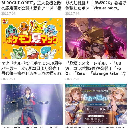
M ROGUE ORBIT』主人公機と敵
りの注目度！ 「BW2026」会場で
の設定画が公開！新作アニメ「機
体験したボス「Vita et Mors」
動戦士ガンダムRG アレックスゼ
「シンデレラ」戦をお届けーパリ
2026.7.24
2026.7.14
ロ」の約100年後を描く作品に
ィはCBTよりも遊びやすくなった
かも【プレイ&現地ブースレポ】
マクドナルドで「ポケモン30周年
『崩壊：スターレイル』×「UB
バーガー」が7月22日より発売！
W」コラボ第2弾PV公開！『FG
歴代御三家やピカチュウの描かれ
O』「Zero」「strange Fake」な
たオリジナルパッケージが可愛い
ど「Fate」シリーズネタが満載の
2026.7.21
2026.7.23
映像に