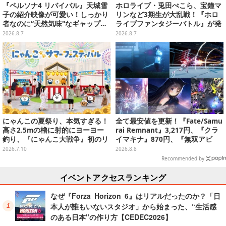
『ペルソナ4 リバイバル』天城雪
ホロライブ・兎田ぺこら、宝鐘マ
子の紹介映像が可愛い！しっかり
リンなど3期生が大乱戦！『ホロ
者なのに“天然気味"なギャップ…
ライブファンタジーバトル』が発
幼馴染・千枝に助けられる姿にも
売ーお馴染みの語録が装備
2026.8.7
2026.8.7
注目
に、“ニセ3期生”とのバトルもあ
る
にゃんこの夏祭り、本気すぎる！
全て最安値を更新！『Fate/Samu
高さ2.5mの櫓に射的にヨーヨー
rai Remnant』3,217円、『クラ
釣り、『にゃんこ大戦争』初のリ
イマキナ』870円、『無双アビ
アルイベントが全国3会場で7月よ
ス』1,188円、『星空鉄道とシロ
2026.7.10
2026.8.8
り開催
の旅』3,190円【eショップ・PS S
Recommended by
toreのお薦めセール】
イベントアクセスランキング
なぜ『Forza Horizon 6』はリアルだったのか？「日
本人が誰もいないスタジオ」から始まった、“生活感
のある日本"の作り方【CEDEC2026】