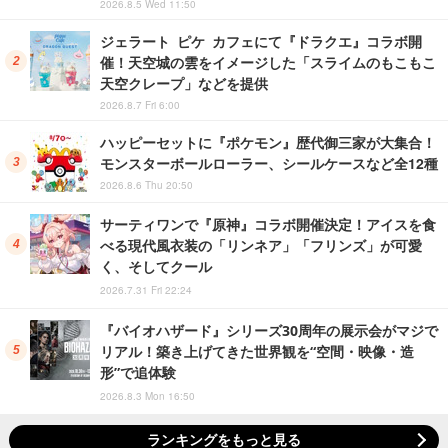
2026.8.5 Wed 11:50
ジェラート ピケ カフェにて『ドラクエ』コラボ開
催！天空城の雲をイメージした「スライムのもこもこ
天空クレープ」などを提供
2026.8.7 Fri 6:00
ハッピーセットに『ポケモン』歴代御三家が大集合！
モンスターボールローラー、シールケースなど全12種
2026.8.6 Thu 20:50
サーティワンで『原神』コラボ開催決定！アイスを食
べる現代風衣装の「リンネア」「フリンズ」が可愛
く、そしてクール
2026.7.31 Fri 22:24
『バイオハザード』シリーズ30周年の展示会がマジで
リアル！築き上げてきた世界観を“空間・映像・造
形”で追体験
2026.8.3 Mon 16:50
ランキングをもっと見る