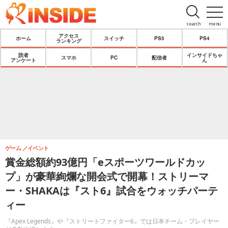
search
menu
アクセス
ホーム
スイッチ
PS5
PS4
ランキング
読者
インサイドちゃ
スマホ
PC
配信者
アンケート
ん
ゲーム
イベント
賞金総額約93億円「eスポーツワールドカッ
プ」が豪華絢爛な開会式で開幕！ストリーマ
ー・SHAKAは『スト6』試合をウォッチパーテ
ィー
『Apex Legends』や『ストリートファイター6』では日本チーム・プレイヤー