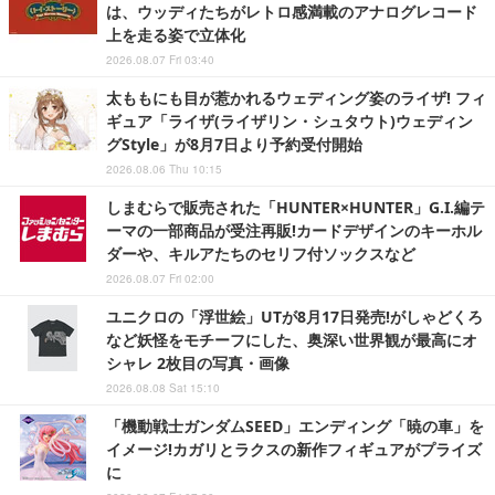
は、ウッディたちがレトロ感満載のアナログレコード
上を走る姿で立体化
2026.08.07 Fri 03:40
太ももにも目が惹かれるウェディング姿のライザ! フィ
ギュア「ライザ(ライザリン・シュタウト)ウェディン
グStyle」が8月7日より予約受付開始
2026.08.06 Thu 10:15
しまむらで販売された「HUNTER×HUNTER」G.I.編テ
ーマの一部商品が受注再販!カードデザインのキーホル
ダーや、キルアたちのセリフ付ソックスなど
2026.08.07 Fri 02:00
ユニクロの「浮世絵」UTが8月17日発売!がしゃどくろ
など妖怪をモチーフにした、奥深い世界観が最高にオ
シャレ 2枚目の写真・画像
2026.08.08 Sat 15:10
「機動戦士ガンダムSEED」エンディング「暁の車」を
イメージ!カガリとラクスの新作フィギュアがプライズ
に