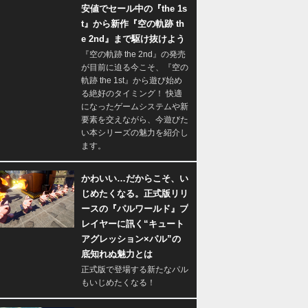
安値でセール中の『the 1s
t』から新作『空の軌跡 th
e 2nd』まで駆け抜けよう
『空の軌跡 the 2nd』の発売
が目前に迫る今こそ、『空の
軌跡 the 1st』から遊び始め
る絶好のタイミング！ 快適
になったゲームシステムや新
要素を交えながら、今遊びた
い本シリーズの魅力を紹介し
ます。
かわいい…だからこそ、い
じめたくなる。正式版リリ
ースの『パルワールド』プ
レイヤーに訊く“キュート
アグレッション×パル”の
底知れぬ魅力とは
正式版で登場する新たなパル
もいじめたくなる！