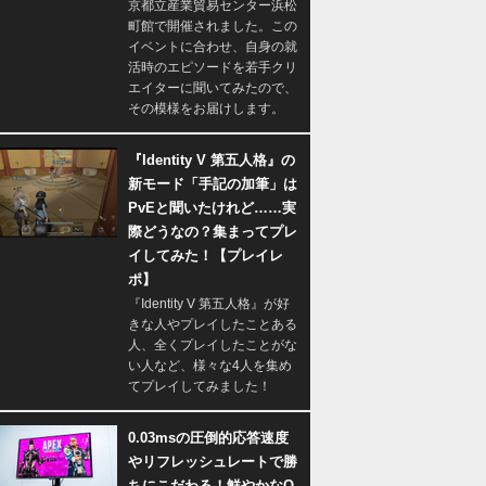
京都立産業貿易センター浜松
町館で開催されました。この
イベントに合わせ、自身の就
活時のエピソードを若手クリ
エイターに聞いてみたので、
その模様をお届けします。
『Identity V 第五人格』の
新モード「手記の加筆」は
PvEと聞いたけれど……実
際どうなの？集まってプレ
イしてみた！【プレイレ
ポ】
『Identity V 第五人格』が好
きな人やプレイしたことある
人、全くプレイしたことがな
い人など、様々な4人を集め
てプレイしてみました！
0.03msの圧倒的応答速度
やリフレッシュレートで勝
ちにこだわる！鮮やかなQ