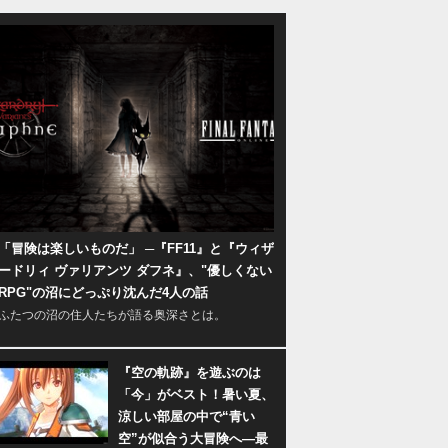
「冒険は楽しいものだ」 ─『FF11』と『ウィザ
ードリィ ヴァリアンツ ダフネ』、"優しくない
RPG"の沼にどっぷり沈んだ4人の話
ふたつの沼の住人たちが語る奥深さとは。
『空の軌跡』を遊ぶのは
「今」がベスト！暑い夏、
涼しい部屋の中で“青い
空”が似合う大冒険へ―最