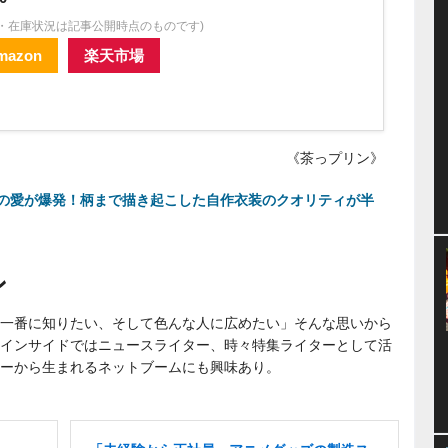
格・在庫状況は記事公開時点のものです)
mazon
楽天市場
《茶っプリン》
の愛が爆発！柄まで描き起こした自作衣装のクオリティが半
ン
一番に知りたい、そして色んな人に広めたい」そんな思いから
インサイドではニュースライター、時々特集ライターとして活
ーから生まれるネットブームにも興味あり。