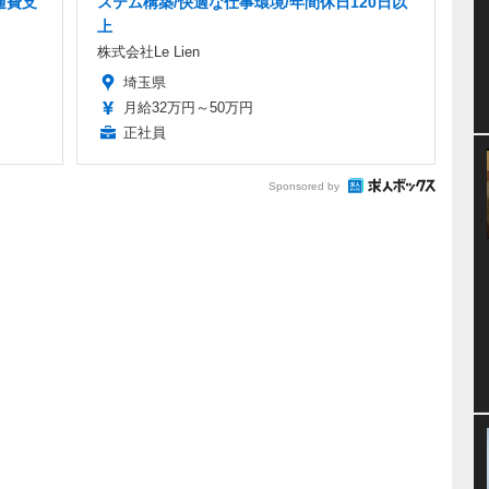
通費支
ステム構築/快適な仕事環境/年間休日120日以
上
株式会社Le Lien
埼玉県
月給32万円～50万円
正社員
Sponsored by