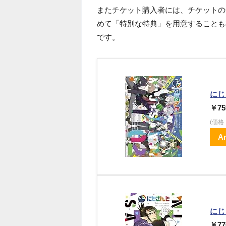
またチケット購入者には、チケットの
めて「特別な特典」を用意することも
です。
にじ
￥75
(価
A
にじ
￥77