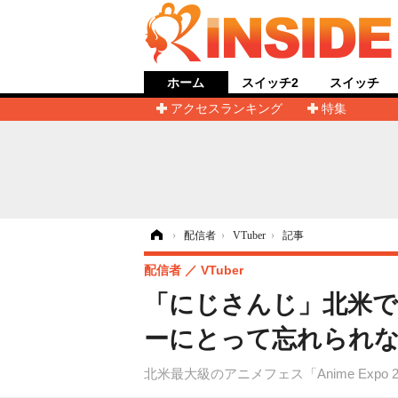
ホーム
スイッチ2
スイッチ
アクセスランキング
特集
ホーム
›
配信者
›
VTuber
›
記事
配信者
VTuber
「にじさんじ」北米で
ーにとって忘れられ
北米最大級のアニメフェス「Anime Exp