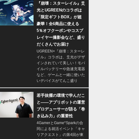
『崩壊：スターレイル』爻
光とUGREENのコラボは
「限定ギフトBOX」が超
豪華！全6商品に使える
5％オフクーポンやコスプ
レイヤー撮影会など、盛り
だくさんでお届け
UGREEN×『崩壊：スターレ
イル』コラボは、爻光がデザ
インされていて美しい！モバ
イルバッテリーや急速充電器
など、ゲームと一緒に使いた
いデバイスがてんこ盛り
若手抜擢の環境で学んだこ
と――アプリボットの運営
プロデューサーが語る「巻
き込み力」の重要性
4GamerとGame*Sparkの合
同による就活イベント「キャ
リアクエスト」の第4回が東