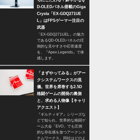
D-OLEDパネル搭載のGiga
Crysta「EX-GDQ271UE
L」はFPSゲーマー注目の
武器
「EX-GDQ271UEL」の魅力
であるQD-OLEDパネルの圧
倒的な見やすさや応答速度
を、『Apex Legends』で体
感します。
「まずやってみる」がアー
クシステムワークスの流
儀。世界を席巻する2.5D
格闘ゲームの開発の裏側
と、求める人物像【キャリ
アクエスト】
『ギルティギア』シリーズな
どで知られ、世界的な格闘ゲ
ーム大会「EVO」でも圧倒
的な存在感を放つアークシス
テムワークス。同社はどのよ