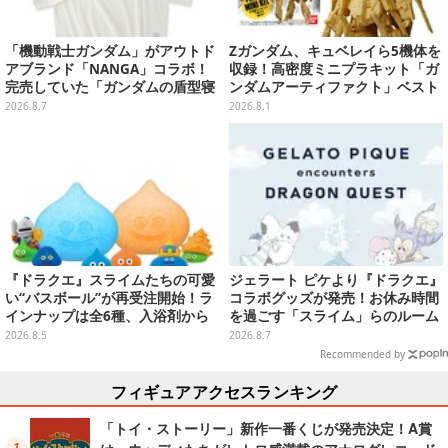
「機動戦士ガンダム」がアウトド
Zガンダム、キュベレイら5機体を
アブランド「NANGA」コラボ！
収録！高密度ミニプラキット「ガ
完売していた「ガンダムの盾型寝
ンダムアーティファクト」ベスト
袋」も2次受注開始
セレクションが10月発売
2026.8.7
2026.8.1
『ドラクエ』スライムたちの可愛
ジェラート ピケより『ドラクエ』
い“バスボール”が再受注開始！ラ
コラボグッズが発売！お休み時間
インナップは全6種、入浴剤から
を過ごす「スライム」らのルーム
モンスターのフィギュアが出てく
ウェア、雑貨など多数ラインナッ
2026.8.5
2026.8.7
る
プ
Recommended by
フィギュアアクセスランキング
「トイ・ストーリー」新作一番くじが発売決定！A賞