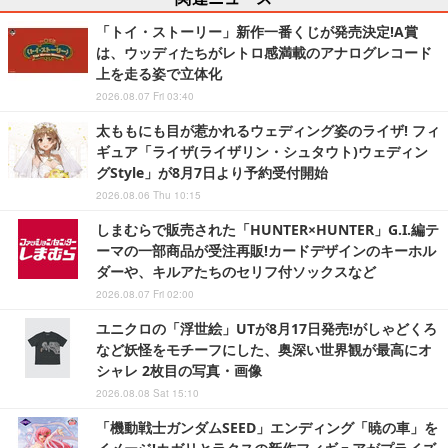
「トイ・ストーリー」新作一番くじが発売決定!A賞
は、ウッディたちがレトロ感満載のアナログレコード
上を走る姿で立体化
2026.08.07 Fri 03:40
太ももにも目が惹かれるウェディング姿のライザ! フィ
ギュア「ライザ(ライザリン・シュタウト)ウェディン
グStyle」が8月7日より予約受付開始
2026.08.06 Thu 10:15
しまむらで販売された「HUNTER×HUNTER」G.I.編テ
ーマの一部商品が受注再販!カードデザインのキーホル
ダーや、キルアたちのセリフ付ソックスなど
2026.08.07 Fri 02:00
ユニクロの「浮世絵」UTが8月17日発売!がしゃどくろ
など妖怪をモチーフにした、奥深い世界観が最高にオ
シャレ 2枚目の写真・画像
2026.08.08 Sat 15:10
「機動戦士ガンダムSEED」エンディング「暁の車」を