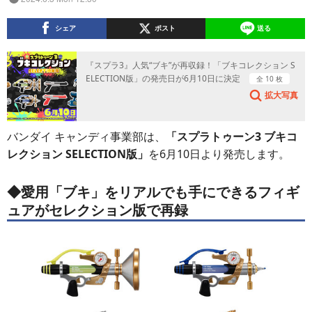
シェア
ポスト
送る
『スプラ3』人気“ブキ”が再収録！「ブキコレクション S
ELECTION版」の発売日が6月10日に決定
全 10 枚
拡大写真
バンダイ キャンディ事業部は、
「スプラトゥーン3 ブキコ
レクション SELECTION版」
を6月10日より発売します。
◆愛用「ブキ」をリアルでも手にできるフィギ
ュアがセレクション版で再録