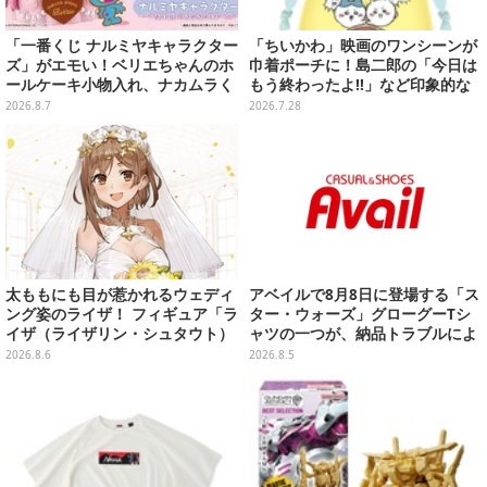
「一番くじ ナルミヤキャラクター
「ちいかわ」映画のワンシーンが
ズ」がエモい！ベリエちゃんのホ
巾着ポーチに！島二郎の「今日は
ールケーキ小物入れ、ナカムラく
もう終わったよ!!」など印象的な
んのマスコットなどがズラリ
全6種がカプセルトイにて発売
2026.8.7
2026.7.28
太ももにも目が惹かれるウェディ
アベイルで8月8日に登場する「ス
ング姿のライザ！ フィギュア「ラ
ター・ウォーズ」グローグーTシ
イザ（ライザリン・シュタウト）
ャツの一つが、納品トラブルによ
ウェディングStyle」が8月7日よ
り販売日変更へ
2026.8.6
2026.8.5
り予約受付開始