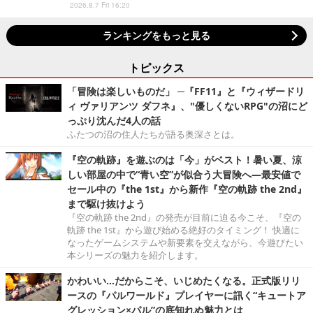
2026.8.7 Fri 16:20
ランキングをもっと見る
トピックス
「冒険は楽しいものだ」 ─『FF11』と『ウィザードリ
ィ ヴァリアンツ ダフネ』、"優しくないRPG"の沼にど
っぷり沈んだ4人の話
ふたつの沼の住人たちが語る奥深さとは。
『空の軌跡』を遊ぶのは「今」がベスト！暑い夏、涼
しい部屋の中で“青い空”が似合う大冒険へ―最安値で
セール中の『the 1st』から新作『空の軌跡 the 2nd』
まで駆け抜けよう
『空の軌跡 the 2nd』の発売が目前に迫る今こそ、『空の
軌跡 the 1st』から遊び始める絶好のタイミング！ 快適に
なったゲームシステムや新要素を交えながら、今遊びたい
本シリーズの魅力を紹介します。
かわいい…だからこそ、いじめたくなる。正式版リリ
ースの『パルワールド』プレイヤーに訊く“キュートア
グレッション×パル”の底知れぬ魅力とは