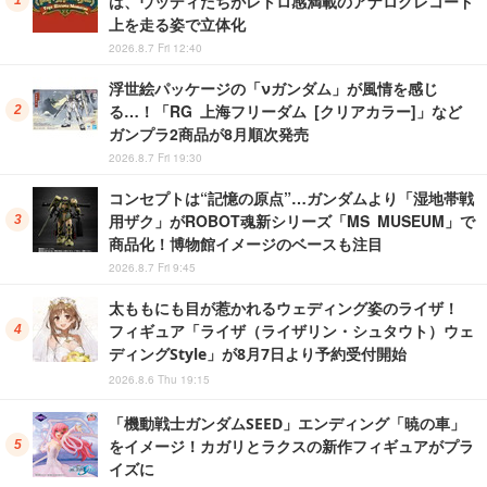
は、ウッディたちがレトロ感満載のアナログレコード
上を走る姿で立体化
2026.8.7 Fri 12:40
浮世絵パッケージの「νガンダム」が風情を感じ
る…！「RG 上海フリーダム [クリアカラー]」など
ガンプラ2商品が8月順次発売
2026.8.7 Fri 19:30
コンセプトは“記憶の原点”…ガンダムより「湿地帯戦
用ザク」がROBOT魂新シリーズ「MS MUSEUM」で
商品化！博物館イメージのベースも注目
2026.8.7 Fri 9:45
太ももにも目が惹かれるウェディング姿のライザ！
フィギュア「ライザ（ライザリン・シュタウト）ウェ
ディングStyle」が8月7日より予約受付開始
2026.8.6 Thu 19:15
「機動戦士ガンダムSEED」エンディング「暁の車」
をイメージ！カガリとラクスの新作フィギュアがプラ
イズに