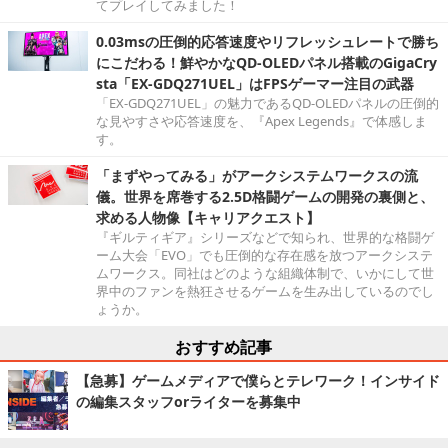
てプレイしてみました！
0.03msの圧倒的応答速度やリフレッシュレートで勝ち
にこだわる！鮮やかなQD-OLEDパネル搭載のGigaCry
sta「EX-GDQ271UEL」はFPSゲーマー注目の武器
「EX-GDQ271UEL」の魅力であるQD-OLEDパネルの圧倒的
な見やすさや応答速度を、『Apex Legends』で体感しま
す。
「まずやってみる」がアークシステムワークスの流
儀。世界を席巻する2.5D格闘ゲームの開発の裏側と、
求める人物像【キャリアクエスト】
『ギルティギア』シリーズなどで知られ、世界的な格闘ゲ
ーム大会「EVO」でも圧倒的な存在感を放つアークシステ
ムワークス。同社はどのような組織体制で、いかにして世
界中のファンを熱狂させるゲームを生み出しているのでし
ょうか。
おすすめ記事
【急募】ゲームメディアで僕らとテレワーク！インサイド
の編集スタッフorライターを募集中