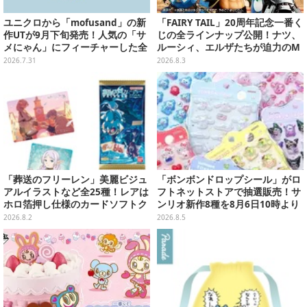
ユニクロから「mofusand」の新
「FAIRY TAIL」20周年記念一番く
作UTが9月下旬発売！人気の「サ
じの全ラインナップ公開！ナツ、
メにゃん」にフィーチャーした全
ルーシィ、エルザたちが迫力のM
4種類
ASTERLISEで初登場
2026.7.31
2026.8.3
「葬送のフリーレン」美麗ビジュ
「ボンボンドロップシール」がロ
アルイラストなど全25種！レアは
フトネットストアで抽選販売！サ
ホロ箔押し仕様のカードソフトク
ンリオ新作8種を8月6日10時より
ッキー
受付開始
2026.8.2
2026.8.5