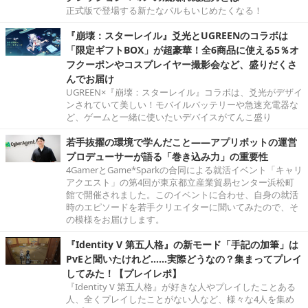
正式版で登場する新たなパルもいじめたくなる！
『崩壊：スターレイル』爻光とUGREENのコラボは
「限定ギフトBOX」が超豪華！全6商品に使える5％オ
フクーポンやコスプレイヤー撮影会など、盛りだくさ
んでお届け
UGREEN×『崩壊：スターレイル』コラボは、爻光がデザイ
ンされていて美しい！モバイルバッテリーや急速充電器な
ど、ゲームと一緒に使いたいデバイスがてんこ盛り
若手抜擢の環境で学んだこと――アプリボットの運営
プロデューサーが語る「巻き込み力」の重要性
4GamerとGame*Sparkの合同による就活イベント「キャリ
アクエスト」の第4回が東京都立産業貿易センター浜松町
館で開催されました。このイベントに合わせ、自身の就活
時のエピソードを若手クリエイターに聞いてみたので、そ
の模様をお届けします。
『Identity V 第五人格』の新モード「手記の加筆」は
PvEと聞いたけれど……実際どうなの？集まってプレイ
してみた！【プレイレポ】
『Identity V 第五人格』が好きな人やプレイしたことある
人、全くプレイしたことがない人など、様々な4人を集め