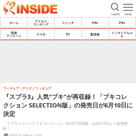
search
menu
アクセス
ホーム
スイッチ
PS5
PS4
ランキング
読者
インサイドちゃ
スマホ
PC
配信者
アンケート
ん
フィギュア・グッズ
フィギュア
『スプラ3』人気“ブキ”が再収録！「ブキコレ
クション SELECTION版」の発売日が6月10日に
決定
「スプラトゥーン3 ブキコレクション SELECTION版」は6月10日より販売開
始！
2024.6.3 Mon 12:30