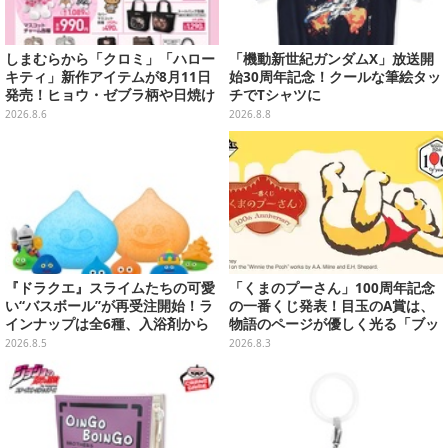
しまむらから「クロミ」「ハロー
「機動新世紀ガンダムX」放送開
キティ」新作アイテムが8月11日
始30周年記念！クールな筆絵タッ
発売！ヒョウ・ゼブラ柄や日焼け
チでTシャツに
デザインの可愛い雑貨・アパレル
2026.8.6
2026.8.8
など多数
『ドラクエ』スライムたちの可愛
「くまのプーさん」100周年記念
い“バスボール”が再受注開始！ラ
の一番くじ発表！目玉のA賞は、
インナップは全6種、入浴剤から
物語のページが優しく光る「ブッ
モンスターのフィギュアが出てく
クシェイプドライト」
2026.8.5
2026.8.3
る