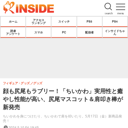
search
menu
アクセス
ホーム
スイッチ
PS5
PS4
ランキング
読者
インサイドちゃ
スマホ
PC
配信者
アンケート
ん
フィギュア・グッズ
グッズ
顔も尻尾もラブリー！「ちいかわ」実用性と癒
やし性能が高い、尻尾マスコット＆肩叩き棒が
新発売
ちいかわを身につけたり、ちいかわで肩を叩いたり。5月17日（金）新商品発
売！
2024.5.10 Fri 19:45