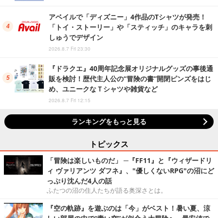
アベイルで「ディズニー」4作品のTシャツが発売！
「トイ・ストーリー」や「スティッチ」のキャラを刺
しゅうでデザイン
2026.8.7 Fri 23:30
『ドラクエ』40周年記念展オリジナルグッズの事後通
販を検討！歴代主人公の“冒険の書”開閉ピンズをはじ
め、ユニークなＴシャツや雑貨など
2026.8.7 Fri 12:15
ランキングをもっと見る
トピックス
「冒険は楽しいものだ」 ─『FF11』と『ウィザードリ
ィ ヴァリアンツ ダフネ』、"優しくないRPG"の沼にど
っぷり沈んだ4人の話
ふたつの沼の住人たちが語る奥深さとは。
『空の軌跡』を遊ぶのは「今」がベスト！暑い夏、涼