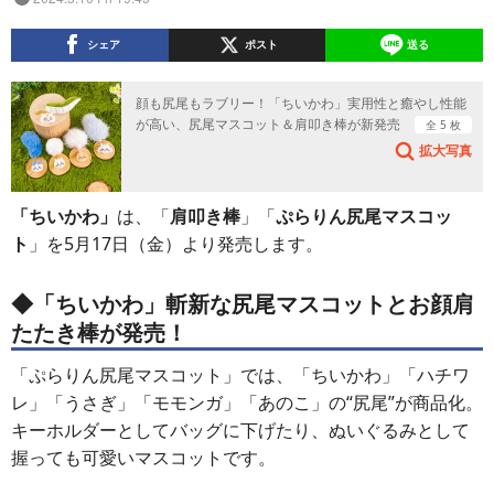
シェア
ポスト
送る
顔も尻尾もラブリー！「ちいかわ」実用性と癒やし性能
が高い、尻尾マスコット＆肩叩き棒が新発売
全 5 枚
拡大写真
「ちいかわ」
は、「
肩叩き棒
」「
ぷらりん尻尾マスコッ
ト
」を5月17日（金）より発売します。
◆「ちいかわ」斬新な尻尾マスコットとお顔肩
たたき棒が発売！
「ぷらりん尻尾マスコット」では、「ちいかわ」「ハチワ
レ」「うさぎ」「モモンガ」「あのこ」の“尻尾”が商品化。
キーホルダーとしてバッグに下げたり、ぬいぐるみとして
握っても可愛いマスコットです。