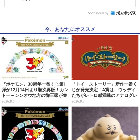
Sponsored by
今、あなたにオススメ
『ポケモン』30周年一番くじ第1
「トイ・ストーリー」新作一番く
弾が12月14日より順次再販！カン
じが発売決定！A賞は、ウッディ
トー～シンオウ地方の御三家が集
たちがレトロ感満載のアナログレ
まった時計、ぬいぐるみなど記念
コード上を走る姿で立体化
2026.8.5
2026.8.7
グッズ盛りだくさん