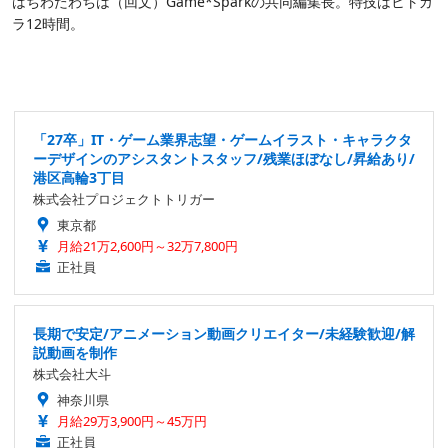
はちわたわちは（回文）Game*Sparkの共同編集長。特技はヒトカ
ラ12時間。
「27卒」IT・ゲーム業界志望・ゲームイラスト・キャラクタ
ーデザインのアシスタントスタッフ/残業ほぼなし/昇給あり/
港区高輪3丁目
株式会社プロジェクトトリガー
東京都
月給21万2,600円～32万7,800円
正社員
長期で安定/アニメーション動画クリエイター/未経験歓迎/解
説動画を制作
株式会社大斗
神奈川県
月給29万3,900円～45万円
正社員