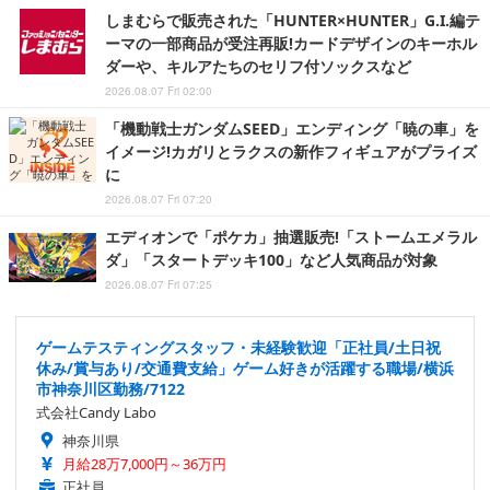
しまむらで販売された「HUNTER×HUNTER」G.I.編テ
ーマの一部商品が受注再販!カードデザインのキーホル
ダーや、キルアたちのセリフ付ソックスなど
2026.08.07 Fri 02:00
「機動戦士ガンダムSEED」エンディング「暁の車」を
イメージ!カガリとラクスの新作フィギュアがプライズ
に
2026.08.07 Fri 07:20
エディオンで「ポケカ」抽選販売!「ストームエメラル
ダ」「スタートデッキ100」など人気商品が対象
2026.08.07 Fri 07:25
ゲームテスティングスタッフ・未経験歓迎「正社員/土日祝
休み/賞与あり/交通費支給」ゲーム好きが活躍する職場/横浜
市神奈川区勤務/7122
式会社Candy Labo
神奈川県
月給28万7,000円～36万円
正社員