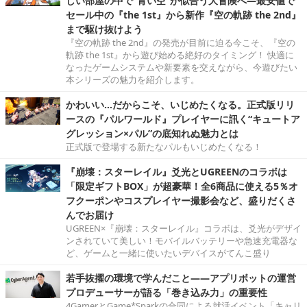
しい部屋の中で“青い空”が似合う大冒険へ―最安値で
セール中の『the 1st』から新作『空の軌跡 the 2nd』
まで駆け抜けよう
『空の軌跡 the 2nd』の発売が目前に迫る今こそ、『空の
軌跡 the 1st』から遊び始める絶好のタイミング！ 快適に
なったゲームシステムや新要素を交えながら、今遊びたい
本シリーズの魅力を紹介します。
かわいい…だからこそ、いじめたくなる。正式版リリ
ースの『パルワールド』プレイヤーに訊く“キュートア
グレッション×パル”の底知れぬ魅力とは
正式版で登場する新たなパルもいじめたくなる！
『崩壊：スターレイル』爻光とUGREENのコラボは
「限定ギフトBOX」が超豪華！全6商品に使える5％オ
フクーポンやコスプレイヤー撮影会など、盛りだくさ
んでお届け
UGREEN×『崩壊：スターレイル』コラボは、爻光がデザイ
ンされていて美しい！モバイルバッテリーや急速充電器な
ど、ゲームと一緒に使いたいデバイスがてんこ盛り
若手抜擢の環境で学んだこと――アプリボットの運営
プロデューサーが語る「巻き込み力」の重要性
4GamerとGame*Sparkの合同による就活イベント「キャリ