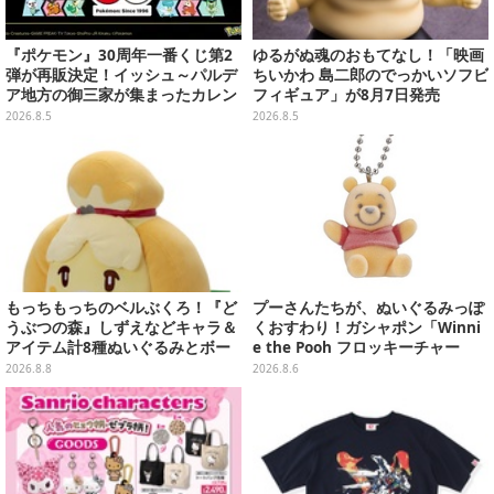
『ポケモン』30周年一番くじ第2
ゆるがぬ魂のおもてなし！「映画
弾が再販決定！イッシュ～パルデ
ちいかわ 島二郎のでっかいソフビ
ア地方の御三家が集まったカレン
フィギュア」が8月7日発売
ダー、ぬいぐるみなど記念グッズ
2026.8.5
2026.8.5
盛りだくさん
もっちもっちのベルぶくろ！『ど
プーさんたちが、ぬいぐるみっぽ
うぶつの森』しずえなどキャラ＆
くおすわり！ガシャポン「Winni
アイテム計8種ぬいぐるみとボー
e the Pooh フロッキーチャー
ルチェーン付きマスコットが発売
ム」ふわふわでどれも可愛い全4
2026.8.8
2026.8.6
種