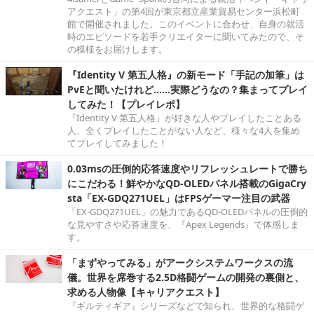
アクエスト」の第4回が東京都立産業貿易センター浜松町
館で開催されました。このイベントに合わせ、自身の就活
時のエピソードを若手クリエイターに聞いてみたので、そ
の模様をお届けします。
『Identity V 第五人格』の新モード「手記の加筆」は
PvEと聞いたけれど……実際どうなの？集まってプレイ
してみた！【プレイレポ】
『Identity V 第五人格』が好きな人やプレイしたことある
人、全くプレイしたことがない人など、様々な4人を集め
てプレイしてみました！
0.03msの圧倒的応答速度やリフレッシュレートで勝ち
にこだわる！鮮やかなQD-OLEDパネル搭載のGigaCry
sta「EX-GDQ271UEL」はFPSゲーマー注目の武器
「EX-GDQ271UEL」の魅力であるQD-OLEDパネルの圧倒的
な見やすさや応答速度を、『Apex Legends』で体感しま
す。
「まずやってみる」がアークシステムワークスの流
儀。世界を席巻する2.5D格闘ゲームの開発の裏側と、
求める人物像【キャリアクエスト】
『ギルティギア』シリーズなどで知られ、世界的な格闘ゲ