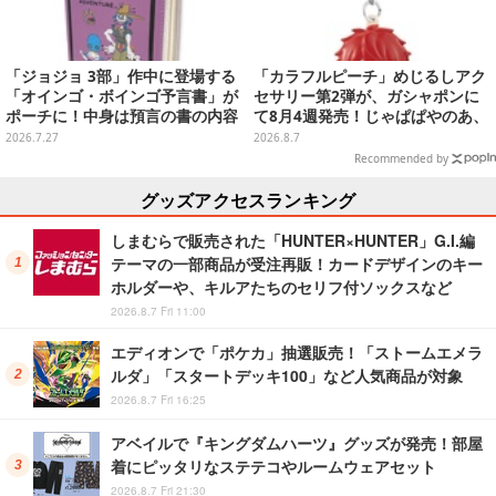
「ジョジョ 3部」作中に登場する
「カラフルピーチ」めじるしアク
「オインゴ・ボインゴ予言書」が
セサリー第2弾が、ガシャポンに
ポーチに！中身は預言の書の内容
て8月4週発売！じゃぱぱやのあ、
やアニメ総柄デザインをプリント
シヴァたちメンバー11名分ライン
2026.7.27
2026.8.7
ナップ
Recommended by
グッズアクセスランキング
しまむらで販売された「HUNTER×HUNTER」G.I.編
テーマの一部商品が受注再販！カードデザインのキー
ホルダーや、キルアたちのセリフ付ソックスなど
2026.8.7 Fri 11:00
エディオンで「ポケカ」抽選販売！「ストームエメラ
ルダ」「スタートデッキ100」など人気商品が対象
2026.8.7 Fri 16:25
アベイルで『キングダムハーツ』グッズが発売！部屋
着にピッタリなステテコやルームウェアセット
2026.8.7 Fri 21:30