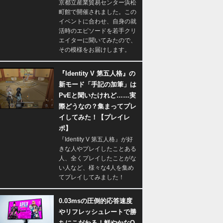
京都立産業貿易センター浜松
町館で開催されました。この
イベントに合わせ、自身の就
活時のエピソードを若手クリ
エイターに聞いてみたので、
その模様をお届けします。
『Identity V 第五人格』の
新モード「手記の加筆」は
PvEと聞いたけれど……実
際どうなの？集まってプレ
イしてみた！【プレイレ
ポ】
『Identity V 第五人格』が好
きな人やプレイしたことある
人、全くプレイしたことがな
い人など、様々な4人を集め
てプレイしてみました！
0.03msの圧倒的応答速度
やリフレッシュレートで勝
ちにこだわる！鮮やかなQ