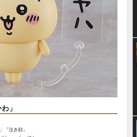
かわ」
」「泣き顔」