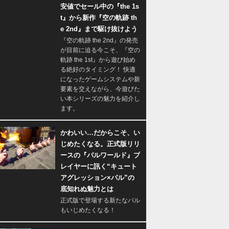
安値でセール中の『the 1s
t』から新作『空の軌跡 th
e 2nd』まで駆け抜けよう
『空の軌跡 the 2nd』の発売
が目前に迫る今こそ、『空の
軌跡 the 1st』から遊び始め
る絶好のタイミング！ 快適
になったゲームシステムや新
要素を交えながら、今遊びた
い本シリーズの魅力を紹介し
ます。
かわいい…だからこそ、い
じめたくなる。正式版リリ
ースの『パルワールド』プ
レイヤーに訊く“キュート
アグレッション×パル”の
底知れぬ魅力とは
正式版で登場する新たなパル
もいじめたくなる！