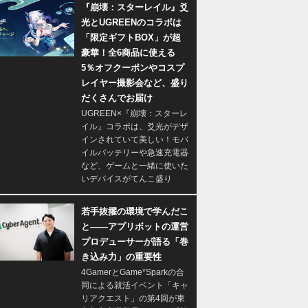
『崩壊：スターレイル』爻
光とUGREENのコラボは
「限定ギフトBOX」が超
豪華！全6商品に使える
5％オフクーポンやコスプ
レイヤー撮影会など、盛り
だくさんでお届け
UGREEN×『崩壊：スターレ
イル』コラボは、爻光がデザ
インされていて美しい！モバ
イルバッテリーや急速充電器
など、ゲームと一緒に使いた
いデバイスがてんこ盛り
若手抜擢の環境で学んだこ
と――アプリボットの運営
プロデューサーが語る「巻
き込み力」の重要性
4GamerとGame*Sparkの合
同による就活イベント「キャ
リアクエスト」の第4回が東