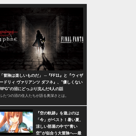
「冒険は楽しいものだ」 ─『FF11』と『ウィザ
ードリィ ヴァリアンツ ダフネ』、"優しくない
RPG"の沼にどっぷり沈んだ4人の話
ふたつの沼の住人たちが語る奥深さとは。
『空の軌跡』を遊ぶのは
「今」がベスト！暑い夏、
涼しい部屋の中で“青い
空”が似合う大冒険へ―最