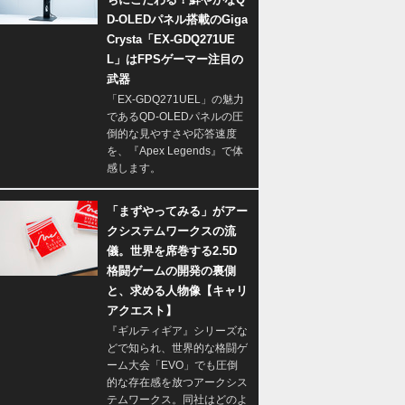
D-OLEDパネル搭載のGiga
Crysta「EX-GDQ271UE
L」はFPSゲーマー注目の
武器
「EX-GDQ271UEL」の魅力
であるQD-OLEDパネルの圧
倒的な見やすさや応答速度
を、『Apex Legends』で体
感します。
「まずやってみる」がアー
クシステムワークスの流
儀。世界を席巻する2.5D
格闘ゲームの開発の裏側
と、求める人物像【キャリ
アクエスト】
『ギルティギア』シリーズな
どで知られ、世界的な格闘ゲ
ーム大会「EVO」でも圧倒
的な存在感を放つアークシス
テムワークス。同社はどのよ