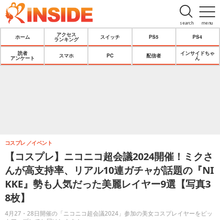
search
menu
アクセス
ホーム
スイッチ
PS5
PS4
ランキング
読者
インサイドちゃ
スマホ
PC
配信者
アンケート
ん
コスプレ
イベント
【コスプレ】ニコニコ超会議2024開催！ミクさ
んが高支持率、リアル10連ガチャが話題の『NI
KKE』勢も人気だった美麗レイヤー9選【写真3
8枚】
4月27・28日開催の「ニコニコ超会議2024」参加の美女コスプレイヤーをピッ