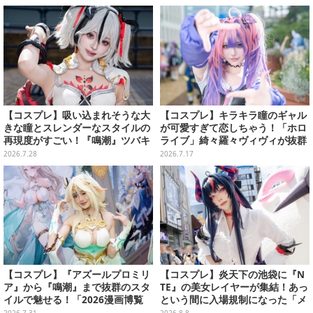
振りまく【写真9枚】
【写真40枚】
【コスプレ】吸い込まれそうな大
【コスプレ】キラキラ瞳のギャル
きな瞳とスレンダーなスタイルの
が可愛すぎて恋しちゃう！「ホロ
再現度がすごい！『鳴潮』ツバキ
ライブ」綺々羅々ヴィヴィが抜群
の危険な香り漂う表情に見惚れる
のスタイルでキュートなポーズを
2026.7.28
2026.7.17
【写真9枚】
決める【写真8枚】
【コスプレ】『アズールプロミリ
【コスプレ】炎天下の池袋に『N
ア』から『鳴潮』まで抜群のスタ
TE』の美女レイヤーが集結！あっ
イルで魅せる！「2026漫画博覧
という間に入場規制になった「メ
会」百花繚乱の台湾美女12選【写
ェメェ村の大冒険」をレポート