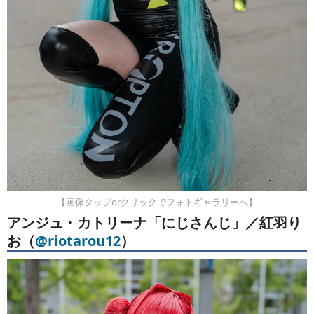
【画像タップorクリックでフォトギャラリーへ】
アンジュ・カトリーナ「にじさんじ」／
紅羽り
お
（
@riotarou12
）