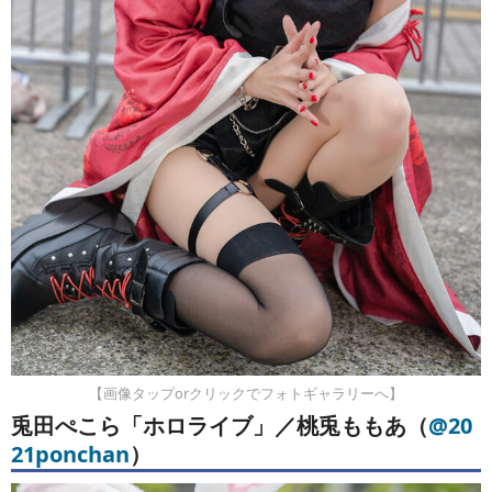
【画像タップorクリックでフォトギャラリーへ】
兎田ぺこら「ホロライブ」／桃兎ももあ（
@20
21ponchan
）