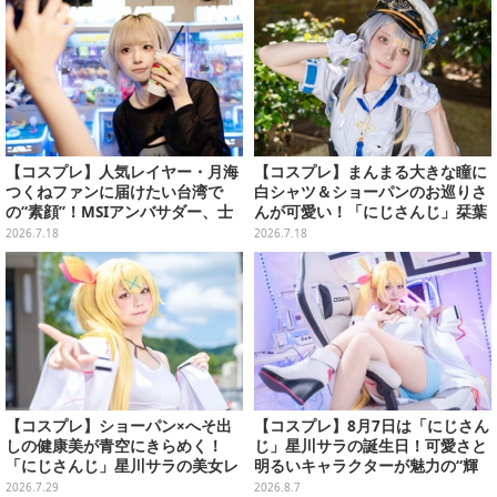
【コスプレ】人気レイヤー・月海
【コスプレ】まんまる大きな瞳に
つくねファンに届けたい台湾で
白シャツ＆ショーパンのお巡りさ
の“素顔”！MSIアンバサダー、士
んが可愛い！「にじさんじ」栞葉
林夜市ではエビ6匹＆荷物番に大
るりがふわふわ尻尾でほっこりす
2026.7.18
2026.7.18
奮闘【写真27枚】
る【写真8枚】
【コスプレ】ショーパン×へそ出
【コスプレ】8月7日は「にじさん
しの健康美が青空にきらめく！
じ」星川サラの誕生日！可愛さと
「にじさんじ」星川サラの美女レ
明るいキャラクターが魅力の“輝
イヤーが北の大地で明るい笑顔を
く一番星”な美女レイヤーまとめ
2026.7.29
2026.8.7