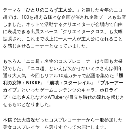
テーマを「
ひとりのこらず主人公。
」と題した今年のニコ
超では、100を超える様々な企画が催され企業ブースも出店
しました。ネットで活動するクリエイターが会場内で自由
に表現できる出展スペース「クリエイタークロス」も大幅
拡張され、これまで以上に一人一人が主人公になれること
を感じさせるコーナーとなっていました。
もちろん「ニコ超」名物のコスプレコーナーは今回も大盛
況でした。「ニコ超」といえば欠かせないミクさんは例年
通り大人気、今回もリアル10連ガチャで話題を集めた『
勝
利の女神：NIKKE
』『
崩壊：スターレイル
』『
ブルーアー
カイブ
』といったゲームコンテンツのキャラ、
ホロライ
ブ・にじさんじ
などのVTuberが目立ち時代の流れを感じさ
せるものとなりました。
本稿では大盛況だったコスプレコーナーから一般参加した
美女コスプレイヤーを選りすぐってお届けします。