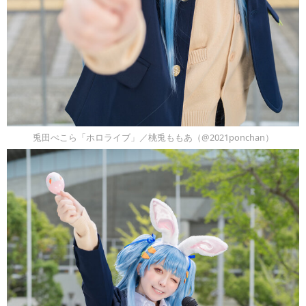
兎田ぺこら「ホロライブ」／桃兎ももあ（@2021ponchan）