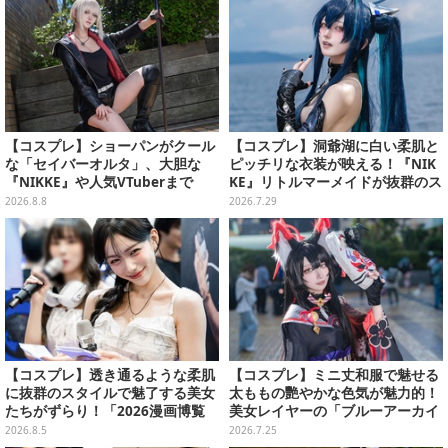
【コスプレ】ショーパンがクール
【コスプレ】洞爺湖に白い柔肌と
な「セイバーオルタ」、大胆な
ピッチリな衣装が映える！『NIK
『NIKKE』や人気VTuberまで
KE』リトルマーメイドが抜群のス
「アコスタ池袋」美女レイヤーま
タイルで神秘的な美しさを魅せる
2026.8.8
2026.7.29
とめ
【写真10枚】
【コスプレ】透き通るような柔肌
【コスプレ】ミニ丈和服で魅せる
に抜群のスタイルで魅了する美女
太ももの艷やかな色気が魅力的！
たちがずらり！「2026漫画博覧
美女レイヤーの「ブルーアーカイ
会」美麗コンパニオンまとめ【画
ブ」ワカモが妖艶な美貌を披露
2026.8.5
2026.7.25
像39枚】
【写真8枚】