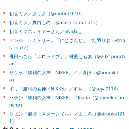
初音ミク／ありさ（@muffet1010）
初音ミク／真白もの（@mashiromono12）
初音ミクのレイヤーさん／SNS無し
アンジュ・カトリーナ「にじさんじ」／紅羽りお（@rio
tarou12）
兎田ぺこら「ホロライブ」／桃兎ももあ（@2021ponch
an）
サクラ『勝利の女神：NIKKE』／まきほ（@homakih
o）
ポリ『勝利の女神：NIKKE』／すや。（@suya0113）
ハラン『勝利の女神：NIKKE』／Riana（@nameko_bu
ncho）
ロビン『崩壊：スターレイル』／ましろ（@sirousa121
1）