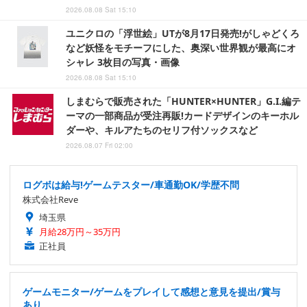
2026.08.08 Sat 15:10
ユニクロの「浮世絵」UTが8月17日発売!がしゃどくろ
など妖怪をモチーフにした、奥深い世界観が最高にオ
シャレ 3枚目の写真・画像
2026.08.08 Sat 15:10
しまむらで販売された「HUNTER×HUNTER」G.I.編テ
ーマの一部商品が受注再販!カードデザインのキーホル
ダーや、キルアたちのセリフ付ソックスなど
2026.08.07 Fri 02:00
ログボは給与!ゲームテスター/車通勤OK/学歴不問
株式会社Reve
埼玉県
月給28万円～35万円
正社員
ゲームモニター/ゲームをプレイして感想と意見を提出/賞与
あり