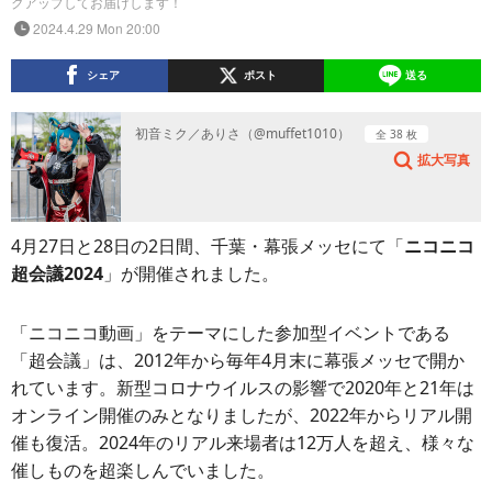
クアップしてお届けします！
2024.4.29 Mon 20:00
シェア
ポスト
送る
初音ミク／ありさ（@muffet1010）
全 38 枚
拡大写真
4月27日と28日の2日間、千葉・幕張メッセにて「
ニコニコ
超会議2024
」が開催されました。
「ニコニコ動画」をテーマにした参加型イベントである
「超会議」は、2012年から毎年4月末に幕張メッセで開か
れています。新型コロナウイルスの影響で2020年と21年は
オンライン開催のみとなりましたが、2022年からリアル開
催も復活。2024年のリアル来場者は12万人を超え、様々な
催しものを超楽しんでいました。