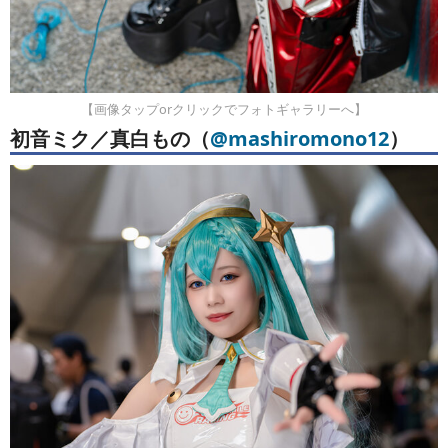
【画像タップorクリックでフォトギャラリーへ】
初音ミク／真白もの（
@mashiromono12
）