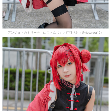
アンジュ・カトリーナ「にじさんじ」／紅羽りお（@riotarou12）