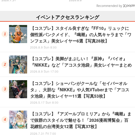
2026.7.31
2026.8.8
真37枚】
【写真28枚】
Recommended by
イベントアクセスランキング
【コスプレ】スタイル良すぎな『FF10』リュックに
個性派パンクメイド、『鳴潮』の人気キャラまで「ワ
ンフェス」美女レイヤー6選【写真28枚】
2026.8.9 Sun 8:00
【コスプレ】美脚がまぶしい！『原神』『バイオ』
『NIKKE』など「アコスタ池袋」美女レイヤーまとめ
2026.8.9 Sun 17:00
【コスプレ】ショーパンがクールな「セイバーオル
タ」、大胆な『NIKKE』や人気VTuberまで「アコス
タ池袋」美女レイヤー11選【写真53枚】
2026.5.17 Sun 8:00
【コスプレ】『アズールプロミリア』から『鳴潮』ま
で抜群のスタイルで魅せる！「2026漫画博覧会」百
花繚乱の台湾美女12選【写真37枚】
2026.7.31 Fri 7:00