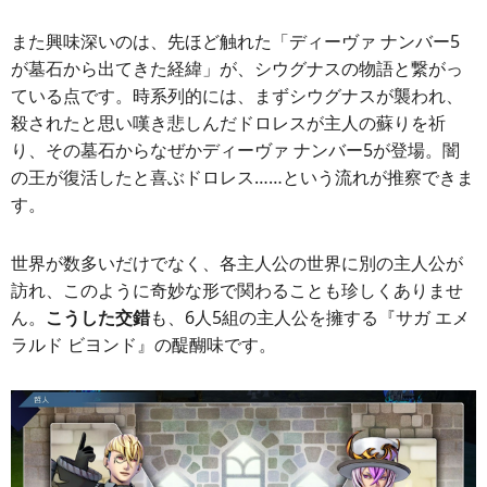
また興味深いのは、先ほど触れた「ディーヴァ ナンバー5
が墓石から出てきた経緯」が、シウグナスの物語と繋がっ
ている点です。時系列的には、まずシウグナスが襲われ、
殺されたと思い嘆き悲しんだドロレスが主人の蘇りを祈
り、その墓石からなぜかディーヴァ ナンバー5が登場。闇
の王が復活したと喜ぶドロレス……という流れが推察できま
す。
世界が数多いだけでなく、各主人公の世界に別の主人公が
訪れ、このように奇妙な形で関わることも珍しくありませ
ん。
こうした交錯
も、6人5組の主人公を擁する『サガ エメ
ラルド ビヨンド』の醍醐味です。