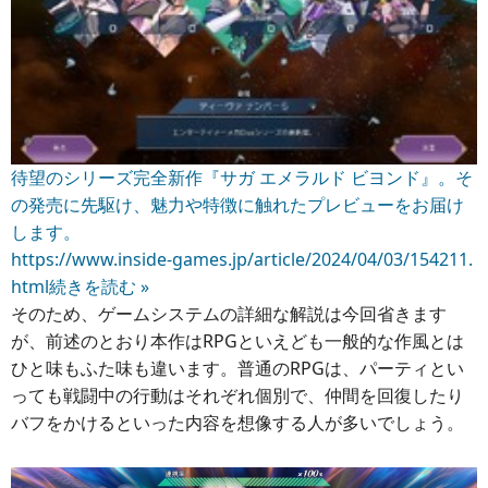
待望のシリーズ完全新作『サガ エメラルド ビヨンド』。そ
の発売に先駆け、魅力や特徴に触れたプレビューをお届け
します。
https://www.inside-games.jp/article/2024/04/03/154211.
html
続きを読む »
そのため、ゲームシステムの詳細な解説は今回省きます
が、前述のとおり本作はRPGといえども一般的な作風とは
ひと味もふた味も違います。普通のRPGは、パーティとい
っても戦闘中の行動はそれぞれ個別で、仲間を回復したり
バフをかけるといった内容を想像する人が多いでしょう。