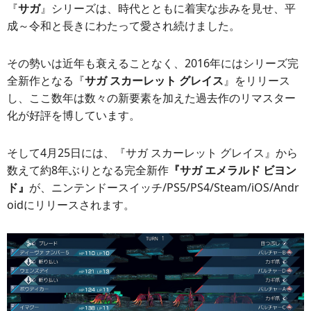
『
サガ
』シリーズは、時代とともに着実な歩みを見せ、平
成～令和と長きにわたって愛され続けました。
その勢いは近年も衰えることなく、2016年にはシリーズ完
全新作となる『
サガ スカーレット グレイス
』をリリース
し、ここ数年は数々の新要素を加えた過去作のリマスター
化が好評を博しています。
そして4月25日には、『サガ スカーレット グレイス』から
数えて約8年ぶりとなる完全新作
『サガ エメラルド ビヨン
ド』
が、ニンテンドースイッチ/PS5/PS4/Steam/iOS/Andr
oidにリリースされます。