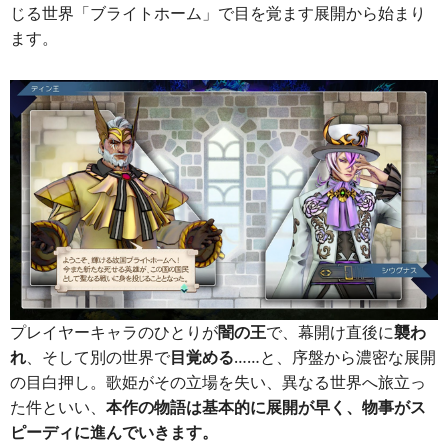
じる世界「ブライトホーム」で目を覚ます展開から始まり
ます。
プレイヤーキャラのひとりが
闇の王
で、幕開け直後に
襲わ
れ
、そして別の世界で
目覚める
……と、序盤から濃密な展開
の目白押し。歌姫がその立場を失い、異なる世界へ旅立っ
た件といい、
本作の物語は基本的に展開が早く、物事がス
ピーディに進んでいきます。