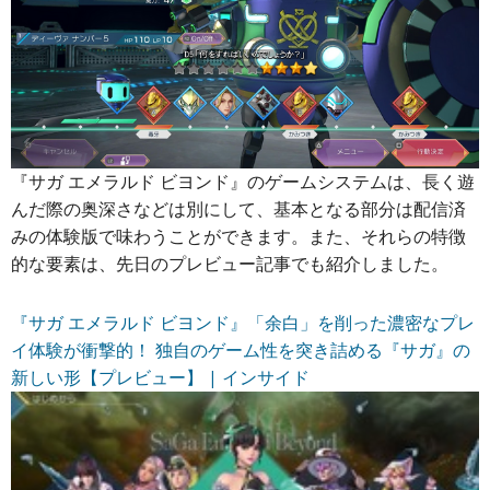
『サガ エメラルド ビヨンド』のゲームシステムは、長く遊
んだ際の奥深さなどは別にして、基本となる部分は配信済
みの体験版で味わうことができます。また、それらの特徴
的な要素は、先日のプレビュー記事でも紹介しました。
『サガ エメラルド ビヨンド』「余白」を削った濃密なプレ
イ体験が衝撃的！ 独自のゲーム性を突き詰める『サガ』の
新しい形【プレビュー】 | インサイド