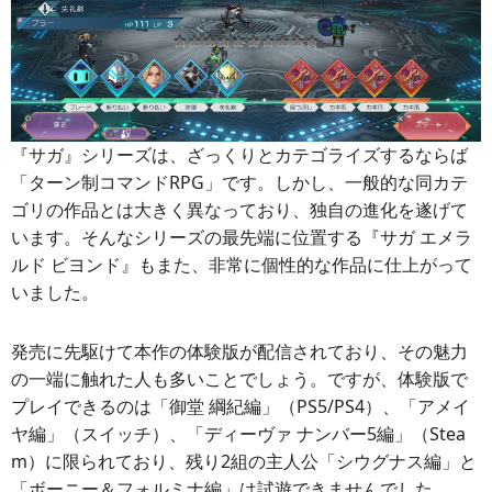
『サガ』シリーズは、ざっくりとカテゴライズするならば
「ターン制コマンドRPG」です。しかし、一般的な同カテ
ゴリの作品とは大きく異なっており、独自の進化を遂げて
います。そんなシリーズの最先端に位置する『サガ エメラ
ルド ビヨンド』もまた、非常に個性的な作品に仕上がって
いました。
発売に先駆けて本作の体験版が配信されており、その魅力
の一端に触れた人も多いことでしょう。ですが、体験版で
プレイできるのは「御堂 綱紀編」（PS5/PS4）、「アメイ
ヤ編」（スイッチ）、「ディーヴァ ナンバー5編」（Stea
m）に限られており、残り2組の主人公「シウグナス編」と
「ボーニー＆フォルミナ編」は試遊できませんでした。