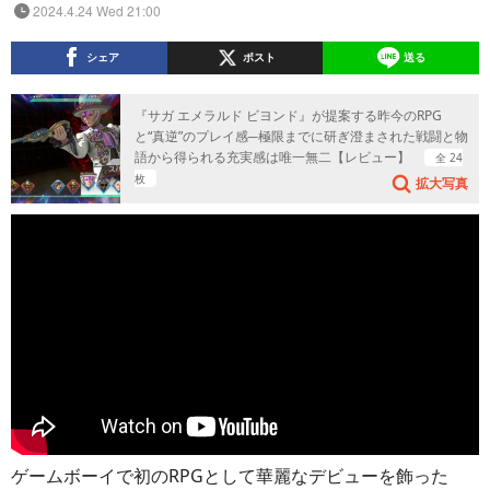
2024.4.24 Wed 21:00
シェア
ポスト
送る
『サガ エメラルド ビヨンド』が提案する昨今のRPG
と“真逆”のプレイ感─極限までに研ぎ澄まされた戦闘と物
語から得られる充実感は唯一無二【レビュー】
全 24
枚
拡大写真
ゲームボーイで初のRPGとして華麗なデビューを飾った