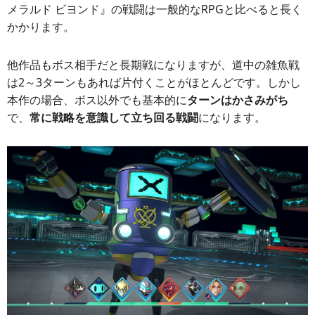
メラルド ビヨンド』の戦闘は一般的なRPGと比べると長く
かかります。
他作品もボス相手だと長期戦になりますが、道中の雑魚戦
は2～3ターンもあれば片付くことがほとんどです。しかし
本作の場合、ボス以外でも基本的に
ターンはかさみがち
で、
常に戦略を意識して立ち回る戦闘
になります。