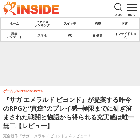
search
menu
アクセス
ホーム
スイッチ
PS5
PS4
ランキング
読者
インサイドちゃ
スマホ
PC
配信者
アンケート
ん
ゲーム
Nintendo Switch
『サガ エメラルド ビヨンド』が提案する昨今
のRPGと“真逆”のプレイ感─極限までに研ぎ澄
まされた戦闘と物語から得られる充実感は唯一
無二【レビュー】
完全新作『サガ エメラルド ビヨンド』をレビュー！