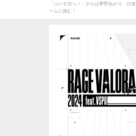
「ぶいすぽっ！」からは夢野あかり、白波
ームに挑む！