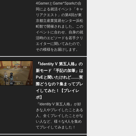
4GamerとGame*Sparkの合
同による就活イベント「キャ
リアクエスト」の第4回が東
京都立産業貿易センター浜松
町館で開催されました。この
イベントに合わせ、自身の就
活時のエピソードを若手クリ
エイターに聞いてみたので、
その模様をお届けします。
『Identity V 第五人格』の
新モード「手記の加筆」は
PvEと聞いたけれど……実
際どうなの？集まってプレ
イしてみた！【プレイレ
ポ】
『Identity V 第五人格』が好
きな人やプレイしたことある
人、全くプレイしたことがな
い人など、様々な4人を集め
てプレイしてみました！