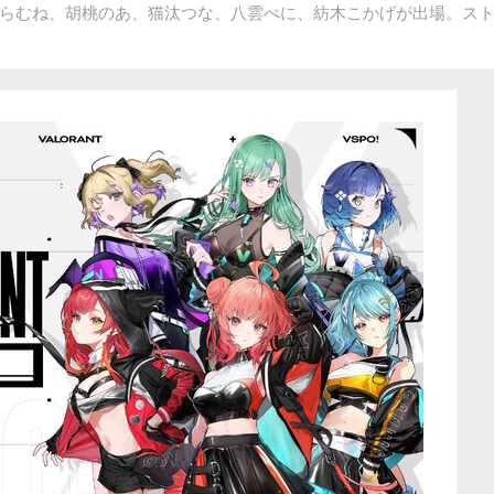
らむね、胡桃のあ、猫汰つな、八雲べに、紡木こかげが出場。ス