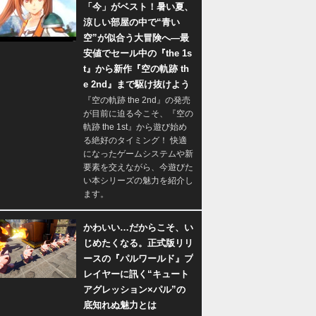
「今」がベスト！暑い夏、
涼しい部屋の中で“青い
空”が似合う大冒険へ―最
安値でセール中の『the 1s
t』から新作『空の軌跡 th
e 2nd』まで駆け抜けよう
『空の軌跡 the 2nd』の発売
が目前に迫る今こそ、『空の
軌跡 the 1st』から遊び始め
る絶好のタイミング！ 快適
になったゲームシステムや新
要素を交えながら、今遊びた
い本シリーズの魅力を紹介し
ます。
かわいい…だからこそ、い
じめたくなる。正式版リリ
ースの『パルワールド』プ
レイヤーに訊く“キュート
アグレッション×パル”の
底知れぬ魅力とは