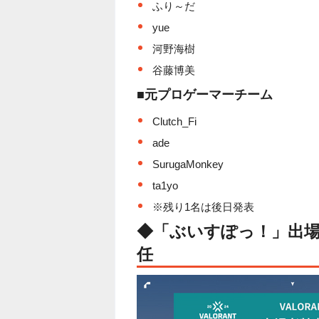
ふり～だ
yue
河野海樹
谷藤博美
■
元プロゲーマーチーム
Clutch_Fi
ade
SurugaMonkey
ta1yo
※残り1名は後日発表
◆「ぶいすぽっ！」出
任