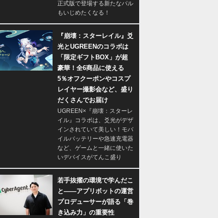
正式版で登場する新たなパル
もいじめたくなる！
『崩壊：スターレイル』爻
光とUGREENのコラボは
「限定ギフトBOX」が超
豪華！全6商品に使える
5％オフクーポンやコスプ
レイヤー撮影会など、盛り
だくさんでお届け
UGREEN×『崩壊：スターレ
イル』コラボは、爻光がデザ
インされていて美しい！モバ
イルバッテリーや急速充電器
など、ゲームと一緒に使いた
いデバイスがてんこ盛り
若手抜擢の環境で学んだこ
と――アプリボットの運営
プロデューサーが語る「巻
き込み力」の重要性