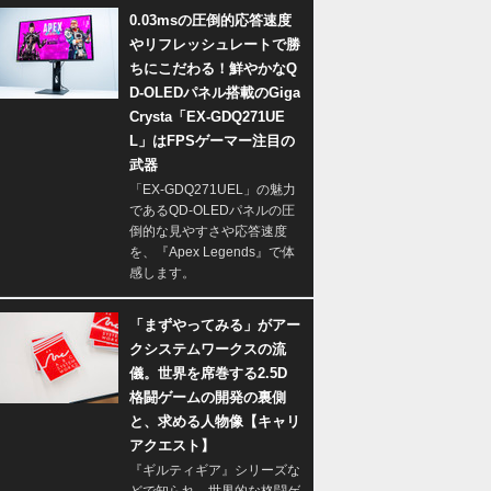
0.03msの圧倒的応答速度
やリフレッシュレートで勝
ちにこだわる！鮮やかなQ
D-OLEDパネル搭載のGiga
Crysta「EX-GDQ271UE
L」はFPSゲーマー注目の
武器
「EX-GDQ271UEL」の魅力
であるQD-OLEDパネルの圧
倒的な見やすさや応答速度
を、『Apex Legends』で体
感します。
「まずやってみる」がアー
クシステムワークスの流
儀。世界を席巻する2.5D
格闘ゲームの開発の裏側
と、求める人物像【キャリ
アクエスト】
『ギルティギア』シリーズな