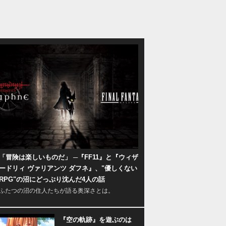
「冒険は楽しいものだ」 ─『FF11』と『ウィザ
ードリィ ヴァリアンツ ダフネ』、"優しくない
RPG"の沼にどっぷり沈んだ4人の話
ふたつの沼の住人たちが語る奥深さとは。
『空の軌跡』を遊ぶのは