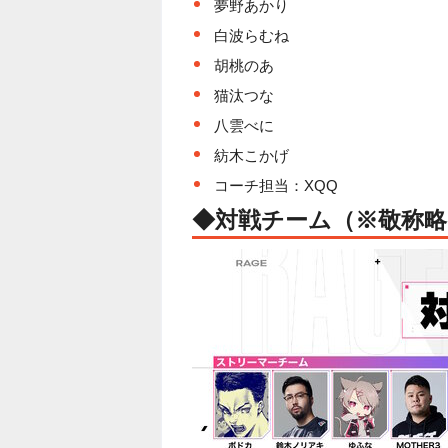
夢野あかり
白波らむね
胡桃のあ
猫汰つな
八雲べに
紡木こかげ
コーチ担当：XQQ
◆対戦チーム（※敬称略