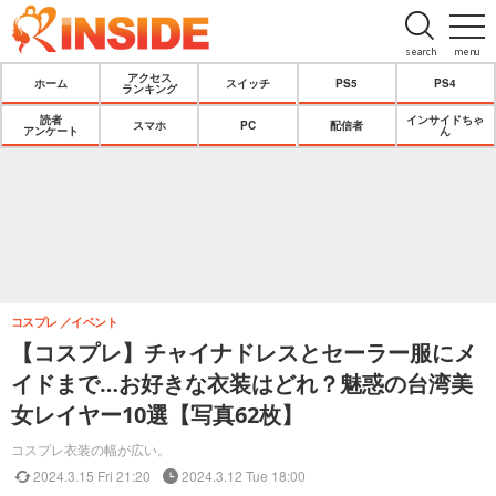
search
menu
アクセス
ホーム
スイッチ
PS5
PS4
ランキング
読者
インサイドちゃ
スマホ
PC
配信者
アンケート
ん
コスプレ
イベント
【コスプレ】チャイナドレスとセーラー服にメ
イドまで…お好きな衣装はどれ？魅惑の台湾美
女レイヤー10選【写真62枚】
コスプレ衣装の幅が広い。
2024.3.15 Fri 21:20
2024.3.12 Tue 18:00