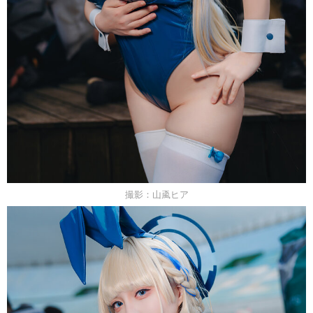
撮影：山颪ヒア