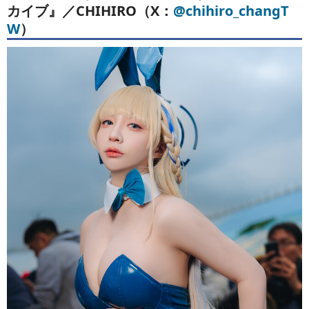
カイブ』／CHIHIRO（X：
@chihiro_changT
W
）