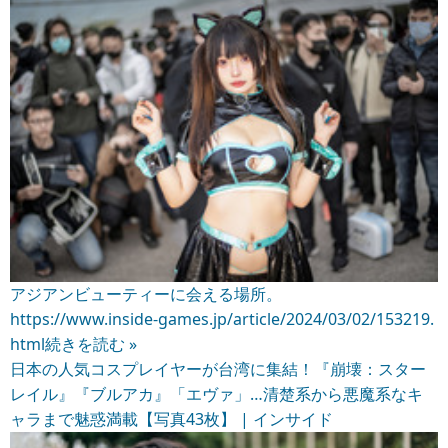
アジアンビューティーに会える場所。
https://www.inside-games.jp/article/2024/03/02/153219.
html
続きを読む »
日本の人気コスプレイヤーが台湾に集結！『崩壊：スター
レイル』『ブルアカ』「エヴァ」…清楚系から悪魔系なキ
ャラまで魅惑満載【写真43枚】 | インサイド