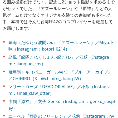
る囲み撮影だけでなく、記念に2ショット撮影を求めるまで
がセットでした。『アズールレーン』や『原神』などの人
気ゲームだけでなくオリジナル衣装での参加者も多かった
中、本稿ではそんな台湾FF42のコスプレイヤーを厳選して
お届けします。
鎮海（たゆたう波間ver.）『アズールレーン』／Miyu小
咪（Instagram：kotori_0214）
島風『艦隊これくしょん -艦これ-』／江落（Instagra
m：jiangluo_cos）
飛鳥馬トキ（バニーガールver.）『ブルーアーカイブ』
／CHIHIRO（X：@chihiro_changTW）
マリー・ローズ『DEAD OR ALIVE』／小爪（Instagra
m：small_claw_otter）
申鶴『原神』／玄子 Genko（Instagram：genko_cospl
ay）
ユーベル『葬送のフリーレン』／花豹（Instagram：hy