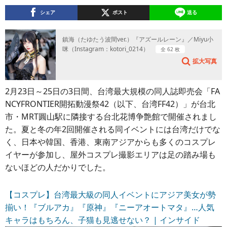
シェア
ポスト
送る
鎮海（たゆたう波間ver.）『アズールレーン』／Miyu小
咪（Instagram：kotori_0214）
全 62 枚
拡大写真
2月23日～25日の3日間、台湾最大規模の同人誌即売会「FA
NCYFRONTIER開拓動漫祭42（以下、台湾FF42）」が台北
市・MRT圓山駅に隣接する台北花博争艶館で開催されまし
た。夏と冬の年2回開催される同イベントには台湾だけでな
く、日本や韓国、香港、東南アジアからも多くのコスプレ
イヤーが参加し、屋外コスプレ撮影エリアは足の踏み場も
ないほどの人だかりでした。
【コスプレ】台湾最大級の同人イベントにアジア美女が勢
揃い！『ブルアカ』『原神』『ニーアオートマタ』…人気
キャラはもちろん、子猫も見逃せない？ | インサイド