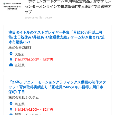
「ポケモンカードゲーム30周年記念商品」がポケモン
センターオンラインで抽選販売!“本人認証”で当選率ア
ップ
2026.08.09 Sun 09:30
注目タイトルのテストプレイヤー募集「月給30万円以上可
能/土日祝休み/昇給あり/交通費支給」ゲーム好き集まれ/茨
木市勤務/521
株式会社CREST
大阪府
月給27万6,000円～36万円
正社員
「27卒」アニメ・モーショングラフィックス動画の制作スタ
ッフ・育休取得実績あり「正社員/SNSスキル習得」川口市
栄町1丁目
株式会社ELシステム
埼玉県
月給24万6,300円～32万円
新卒・インターン