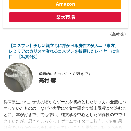
Amazon
楽天市場
《高村 響》
【コスプレ】美しい顔立ちに浮かべる魔性の笑み...『東方』
レミリアのカリスマ溢れるコスプレを披露したレイヤーに注
目！【写真9枚】
多義的に面白いことが好きです
高村 響
兵庫県生まれ。子供の頃からゲームを初めとしたサブカル全般にハ
マっていたものの、なぜか大学にて文学研究で博士課程まで進むこ
とに。本が好きで、でも憎い。純文学を中心とした関係性の中で生
きていたが、思うところあってゲームライターに転向。その結果、
研究のさなかゲームをしまくっていたことが恩師にバレつつある。