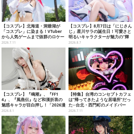
【コスプレ】北海道・洞爺湖が
【コスプレ】8月7日は「にじさん
「コスプレ」に染まる！VTuber
じ」星川サラの誕生日！可愛さと
から人気ゲームまで抜群のロケー
明るいキャラクターが魅力の“輝
ションも必見な美女レイヤー10選
く一番星”な美女レイヤーまとめ
2026.7.11
2026.8.7
【写真45枚】
【写真40枚】
【コスプレ】『鳴潮』、『FF1
【特集】台湾のコンセプトカフェ
4』、『風燕伝』など和漢折衷の
は“帰ってきたような居場所”だっ
魅惑キャラが目白押し！「2026漫
た─台北・西門町のメイドバー
画博覧会」美麗レイヤー13選【写
「慾魔」で知った異国の温かさと
2026.8.1
2026.7.11
真39枚】
魅惑の小悪魔たち【写真29枚】