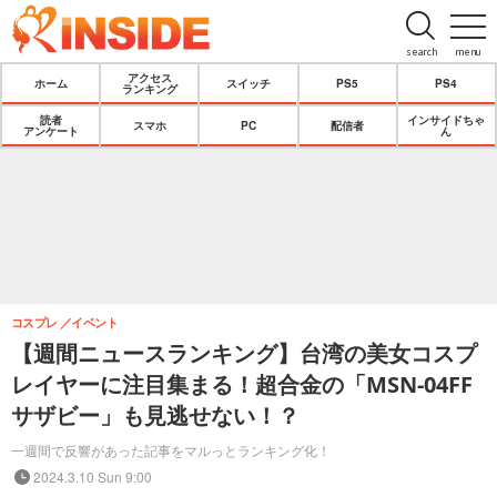
search
menu
アクセス
ホーム
スイッチ
PS5
PS4
ランキング
読者
インサイドちゃ
スマホ
PC
配信者
アンケート
ん
コスプレ
イベント
【週間ニュースランキング】台湾の美女コスプ
レイヤーに注目集まる！超合金の「MSN-04FF
サザビー」も見逃せない！？
一週間で反響があった記事をマルっとランキング化！
2024.3.10 Sun 9:00