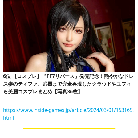
6位
【コスプレ】『FF7リバース』発売記念！艶やかなドレ
ス姿のティファ、武器まで完全再現したクラウドやユフィ
ら美麗コスプレまとめ【写真36枚】
https://www.inside-games.jp/article/2024/03/01/153165.
html