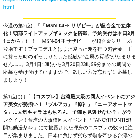
html
今週の第2位は「
「MSN-04FF サザビー」が超合金で立体
化！頭部ライトアップギミックを搭載、予約受付は本日3月
1日から
」に！ 「MSN-04FF サザビー」が超合金シリーズに
登場です！プラモデルとはまた違った趣を持つ超合金、手
に持った時のずっしりとした感触や“金属の質感”がたまりま
せん……。3月1日12時から3月20日23時59分までの期間で
応募を受け付けていますので、欲しい方は忘れずに応募し
ましょう！
第1位には「
【コスプレ】台湾最大級の同人イベントにアジ
ア美女が勢揃い！『ブルアカ』『原神』『ニーアオートマ
タ』…人気キャラはもちろん、子猫も見逃せない？
」がラ
ンクイン！台湾の大規模同人イベント「FANCYFRONTIER
開拓動漫祭42」にて披露された渾身のコスプレの数々に注
目が集まりました。日本に負けず劣らず熱を帯びる台湾の