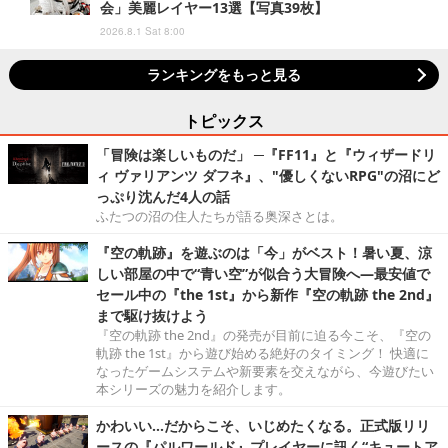
会」美麗レイヤー13選【写真39枚】
2026.8.1 Sat 8:00
ランキングをもっと見る
トピックス
「冒険は楽しいものだ」 ─『FF11』と『ウィザードリ
ィ ヴァリアンツ ダフネ』、"優しくないRPG"の沼にど
っぷり沈んだ4人の話
ふたつの沼の住人たちが語る奥深さとは。
『空の軌跡』を遊ぶのは「今」がベスト！暑い夏、涼
しい部屋の中で“青い空”が似合う大冒険へ―最安値で
セール中の『the 1st』から新作『空の軌跡 the 2nd』
まで駆け抜けよう
『空の軌跡 the 2nd』の発売が目前に迫る今こそ、『空の
軌跡 the 1st』から遊び始める絶好のタイミング！ 快適に
なったゲームシステムや新要素を交えながら、今遊びたい
本シリーズの魅力を紹介します。
かわいい…だからこそ、いじめたくなる。正式版リリ
ースの『パルワールド』プレイヤーに訊く“キュートア