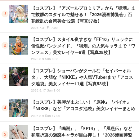
【コスプレ】『アズールプロミリア』から『鳴潮』ま
で抜群のスタイルで魅せる！「2026漫画博覧会」百
花繚乱の台湾美女12選【写真37枚】
2026.7.31 Fri 7:00
【コスプレ】スタイル良すぎな『FF10』リュックに
個性派パンクメイド、『鳴潮』の人気キャラまで「ワ
ンフェス」美女レイヤー6選【写真28枚】
2026.8.9 Sun 8:00
【コスプレ】ショーパンがクールな「セイバーオル
タ」、大胆な『NIKKE』や人気VTuberまで「アコス
タ池袋」美女レイヤー11選【写真53枚】
2026.5.17 Sun 8:00
【コスプレ】美脚がまぶしい！『原神』『バイオ』
『NIKKE』など「アコスタ池袋」美女レイヤーまとめ
2026.8.9 Sun 17:00
【コスプレ】『鳴潮』、『FF14』、『風燕伝』など
和漢折衷の魅惑キャラが目白押し！「2026漫画博覧