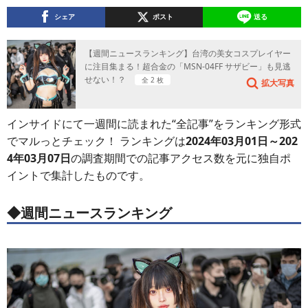
シェア
ポスト
送る
【週間ニュースランキング】台湾の美女コスプレイヤー
に注目集まる！超合金の「MSN-04FF サザビー」も見逃
せない！？
全 2 枚
拡大写真
インサイドにて一週間に読まれた“全記事”をランキング形式
でマルっとチェック！ ランキングは
2024年03月01日～202
4年03月07日
の調査期間での記事アクセス数を元に独自ポ
イントで集計したものです。
◆週間ニュースランキング