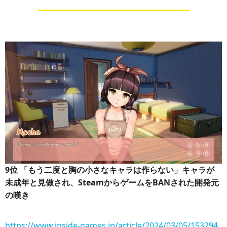
9位
「もう二度と胸の小さなキャラは作らない」キャラが
未成年と見做され、SteamからゲームをBANされた開発元
の嘆き
https://www.inside-games.jp/article/2024/03/05/153294.