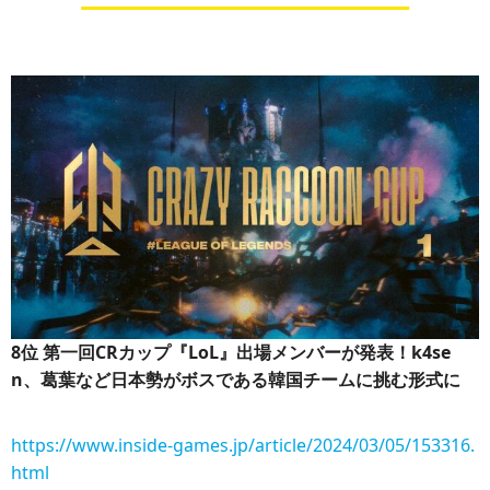
8位
第一回CRカップ『LoL』出場メンバーが発表！k4se
n、葛葉など日本勢がボスである韓国チームに挑む形式に
https://www.inside-games.jp/article/2024/03/05/153316.
html