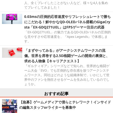
人、全くプレイしたことがない人など、様々な4人を集め
てプレイしてみました！
0.03msの圧倒的応答速度やリフレッシュレートで勝ち
にこだわる！鮮やかなQD-OLEDパネル搭載のGigaCry
sta「EX-GDQ271UEL」はFPSゲーマー注目の武器
「EX-GDQ271UEL」の魅力であるQD-OLEDパネルの圧倒的
な見やすさや応答速度を、『Apex Legends』で体感しま
す。
「まずやってみる」がアークシステムワークスの流
儀。世界を席巻する2.5D格闘ゲームの開発の裏側と、
求める人物像【キャリアクエスト】
『ギルティギア』シリーズなどで知られ、世界的な格闘ゲ
ーム大会「EVO」でも圧倒的な存在感を放つアークシステ
ムワークス。同社はどのような組織体制で、いかにして世
界中のファンを熱狂させるゲームを生み出しているのでし
ょうか。
おすすめ記事
【急募】ゲームメディアで僕らとテレワーク！インサイド
の編集スタッフorライターを募集中