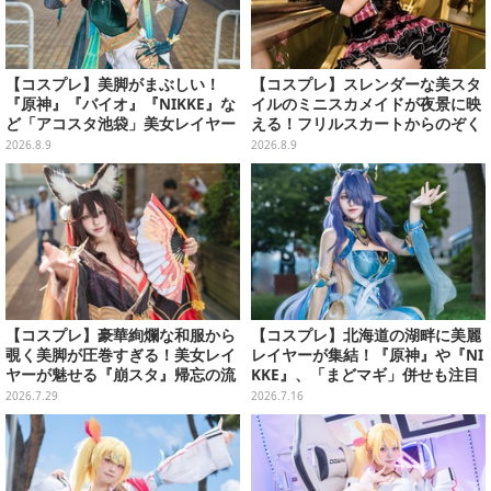
【コスプレ】美脚がまぶしい！
【コスプレ】スレンダーな美スタ
『原神』『バイオ』『NIKKE』な
イルのミニスカメイドが夜景に映
ど「アコスタ池袋」美女レイヤー
える！フリルスカートからのぞく
まとめ
美太ももが眩しい台湾ガール【写
2026.8.9
2026.8.9
真10枚】
【コスプレ】豪華絢爛な和服から
【コスプレ】北海道の湖畔に美麗
覗く美脚が圧巻すぎる！美女レイ
レイヤーが集結！『原神』や『NI
ヤーが魅せる『崩スタ』帰忘の流
KKE』、「まどマギ」併せも注目
離人の優美な瞳に吸い込まれそう
の美女たち11選【写真51枚】
2026.7.29
2026.7.16
【写真9枚】