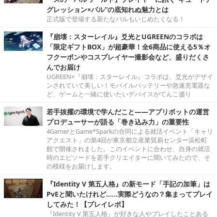
グレッション×パル”の底知れぬ魅力とは
正式版で登場する新たなパルもいじめたくなる！
『崩壊：スターレイル』爻光とUGREENのコラボは
「限定ギフトBOX」が超豪華！全6商品に使える5％オ
フクーポンやコスプレイヤー撮影会など、盛りだくさ
んでお届け
UGREEN×『崩壊：スターレイル』コラボは、爻光がデザイ
ンされていて美しい！モバイルバッテリーや急速充電器な
ど、ゲームと一緒に使いたいデバイスがてんこ盛り
若手抜擢の環境で学んだこと――アプリボットの運営
プロデューサーが語る「巻き込み力」の重要性
4GamerとGame*Sparkの合同による就活イベント「キャリ
アクエスト」の第4回が東京都立産業貿易センター浜松町
館で開催されました。このイベントに合わせ、自身の就活
時のエピソードを若手クリエイターに聞いてみたので、そ
の模様をお届けします。
『Identity V 第五人格』の新モード「手記の加筆」は
PvEと聞いたけれど……実際どうなの？集まってプレイ
してみた！【プレイレポ】
『Identity V 第五人格』が好きな人やプレイしたことある