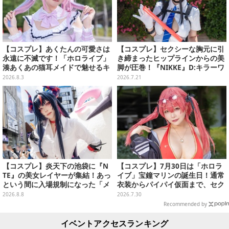
【コスプレ】あくたんの可愛さは
【コスプレ】セクシーな胸元に引
永遠に不滅です！「ホロライブ」
き締まったヒップラインからの美
湊あくあの猫耳メイドで魅せるキ
脚が圧巻！『NIKKE』D:キラーワ
ュートなポーズと美脚が眩しい
イフの美女レイヤーが本物すぎた
2026.8.3
2026.7.21
【写真9枚】
【写真8枚】
【コスプレ】炎天下の池袋に『N
【コスプレ】7月30日は「ホロラ
TE』の美女レイヤーが集結！あっ
イブ」宝鐘マリンの誕生日！通常
という間に入場規制になった「メ
衣装からパイパイ仮面まで、セク
ェメェ村の大冒険」をレポート
シーで可愛い美女レイヤーまとめ
2026.8.8
2026.7.30
【写真28枚】
【写真42枚】
Recommended by
イベントアクセスランキング