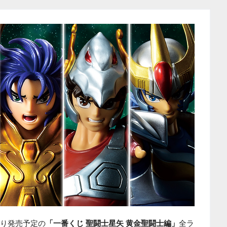
3日より発売予定の
「一番くじ 聖闘士星矢 黄金聖闘士編」
全ラ