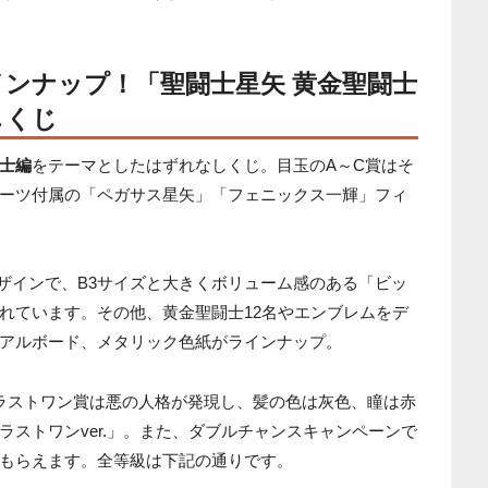
インナップ！「
聖闘士星矢 黄金聖闘士
しくじ
士編
をテーマとしたはずれなしくじ。目玉のA～C賞はそ
ーツ付属の「ペガサス星矢」「フェニックス一輝」フィ
デザインで、B3サイズと大きくボリューム感のある「ビッ
れています。その他、黄金聖闘士12名やエンブレムをデ
アルボード、メタリック色紙がラインナップ。
ラストワン賞は悪の人格が発現し、髪の色は灰色、瞳は赤
ストワンver.」。また、ダブルチャンスキャンペーンで
もらえます。全等級は下記の通りです。