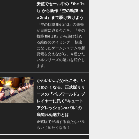
安値でセール中の『the 1s
t』から新作『空の軌跡 th
e 2nd』まで駆け抜けよう
『空の軌跡 the 2nd』の発売
が目前に迫る今こそ、『空の
軌跡 the 1st』から遊び始め
る絶好のタイミング！ 快適
になったゲームシステムや新
要素を交えながら、今遊びた
い本シリーズの魅力を紹介し
ます。
かわいい…だからこそ、い
じめたくなる。正式版リリ
ースの『パルワールド』プ
レイヤーに訊く“キュート
アグレッション×パル”の
底知れぬ魅力とは
正式版で登場する新たなパル
もいじめたくなる！