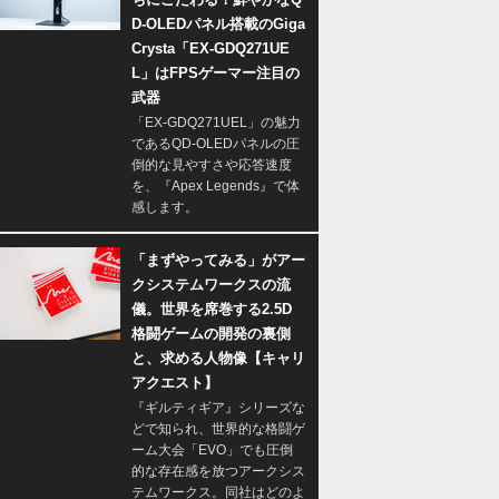
D-OLEDパネル搭載のGiga
Crysta「EX-GDQ271UE
L」はFPSゲーマー注目の
武器
「EX-GDQ271UEL」の魅力
であるQD-OLEDパネルの圧
倒的な見やすさや応答速度
を、『Apex Legends』で体
感します。
「まずやってみる」がアー
クシステムワークスの流
儀。世界を席巻する2.5D
格闘ゲームの開発の裏側
と、求める人物像【キャリ
アクエスト】
『ギルティギア』シリーズな
どで知られ、世界的な格闘ゲ
ーム大会「EVO」でも圧倒
的な存在感を放つアークシス
テムワークス。同社はどのよ