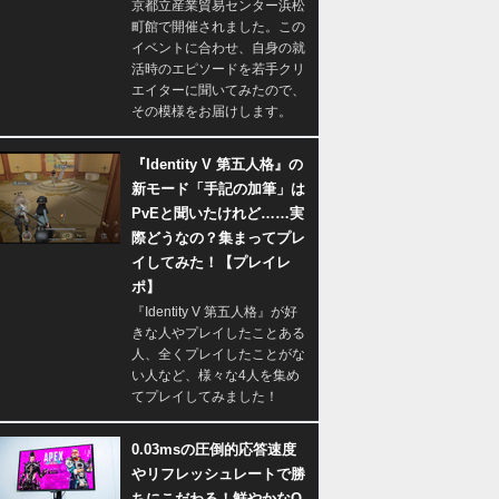
京都立産業貿易センター浜松
町館で開催されました。この
イベントに合わせ、自身の就
活時のエピソードを若手クリ
エイターに聞いてみたので、
その模様をお届けします。
『Identity V 第五人格』の
新モード「手記の加筆」は
PvEと聞いたけれど……実
際どうなの？集まってプレ
イしてみた！【プレイレ
ポ】
『Identity V 第五人格』が好
きな人やプレイしたことある
人、全くプレイしたことがな
い人など、様々な4人を集め
てプレイしてみました！
0.03msの圧倒的応答速度
やリフレッシュレートで勝
ちにこだわる！鮮やかなQ