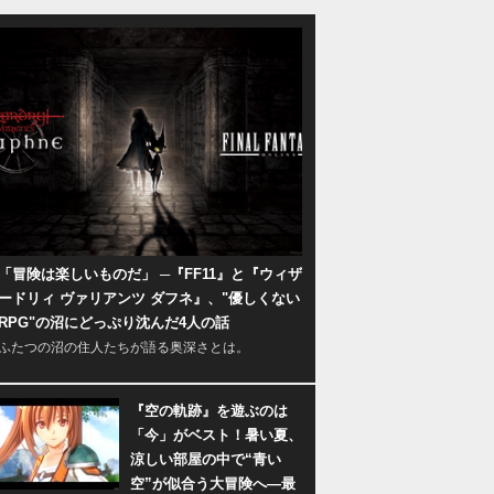
「冒険は楽しいものだ」 ─『FF11』と『ウィザ
ードリィ ヴァリアンツ ダフネ』、"優しくない
RPG"の沼にどっぷり沈んだ4人の話
ふたつの沼の住人たちが語る奥深さとは。
『空の軌跡』を遊ぶのは
「今」がベスト！暑い夏、
涼しい部屋の中で“青い
空”が似合う大冒険へ―最