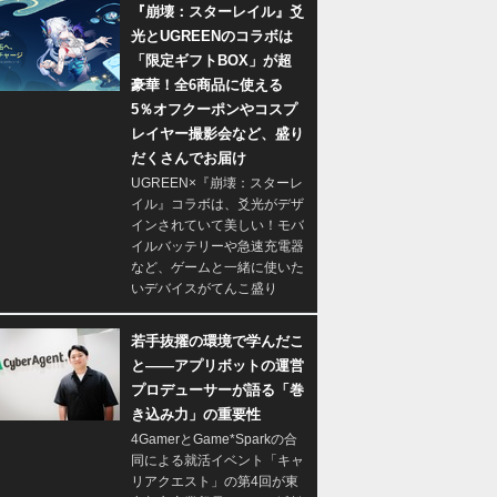
『崩壊：スターレイル』爻
光とUGREENのコラボは
「限定ギフトBOX」が超
豪華！全6商品に使える
5％オフクーポンやコスプ
レイヤー撮影会など、盛り
だくさんでお届け
UGREEN×『崩壊：スターレ
イル』コラボは、爻光がデザ
インされていて美しい！モバ
イルバッテリーや急速充電器
など、ゲームと一緒に使いた
いデバイスがてんこ盛り
若手抜擢の環境で学んだこ
と――アプリボットの運営
プロデューサーが語る「巻
き込み力」の重要性
4GamerとGame*Sparkの合
同による就活イベント「キャ
リアクエスト」の第4回が東