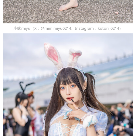
小咪miyu（X：@mimimiyu0214、Instagram：kotori_0214）