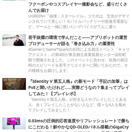
フクーポンやコスプレイヤー撮影会など、盛りだくさ
んでお届け
UGREEN×『崩壊：スターレイル』コラボは、爻光がデザイ
ンされていて美しい！モバイルバッテリーや急速充電器な
ど、ゲームと一緒に使いたいデバイスがてんこ盛り
若手抜擢の環境で学んだこと――アプリボットの運営
プロデューサーが語る「巻き込み力」の重要性
4GamerとGame*Sparkの合同による就活イベント「キャリ
アクエスト」の第4回が東京都立産業貿易センター浜松町
館で開催されました。このイベントに合わせ、自身の就活
時のエピソードを若手クリエイターに聞いてみたので、そ
の模様をお届けします。
『Identity V 第五人格』の新モード「手記の加筆」は
PvEと聞いたけれど……実際どうなの？集まってプレイ
してみた！【プレイレポ】
『Identity V 第五人格』が好きな人やプレイしたことある
人、全くプレイしたことがない人など、様々な4人を集め
てプレイしてみました！
0.03msの圧倒的応答速度やリフレッシュレートで勝ち
にこだわる！鮮やかなQD-OLEDパネル搭載のGigaCry