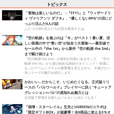
トピックス
「冒険は楽しいものだ」 ─『FF11』と『ウィザードリ
ィ ヴァリアンツ ダフネ』、"優しくないRPG"の沼にど
っぷり沈んだ4人の話
ふたつの沼の住人たちが語る奥深さとは。
『空の軌跡』を遊ぶのは「今」がベスト！暑い夏、涼
しい部屋の中で“青い空”が似合う大冒険へ―最安値で
セール中の『the 1st』から新作『空の軌跡 the 2nd』
まで駆け抜けよう
『空の軌跡 the 2nd』の発売が目前に迫る今こそ、『空の
軌跡 the 1st』から遊び始める絶好のタイミング！ 快適に
なったゲームシステムや新要素を交えながら、今遊びたい
本シリーズの魅力を紹介します。
かわいい…だからこそ、いじめたくなる。正式版リリ
ースの『パルワールド』プレイヤーに訊く“キュートア
グレッション×パル”の底知れぬ魅力とは
正式版で登場する新たなパルもいじめたくなる！
『崩壊：スターレイル』爻光とUGREENのコラボは
「限定ギフトBOX」が超豪華！全6商品に使える5％オ