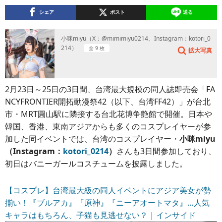
シェア
ポスト
送る
小咪miyu（X：@mimimiyu0214、Instagram：kotori_0
214）
全 9 枚
拡大写真
2月23日～25日の3日間、台湾最大規模の同人誌即売会「FA
NCYFRONTIER開拓動漫祭42（以下、台湾FF42）」が台北
市・MRT圓山駅に隣接する台北花博争艶館で開催。日本や
韓国、香港、東南アジアからも多くのコスプレイヤーが参
加した同イベントでは、台湾のコスプレイヤー・
小咪miyu
（Instagram：
kotori_0214
）
さんも3日間参加しており、
初日はバニーガールコスチュームを披露しました。
【コスプレ】台湾最大級の同人イベントにアジア美女が勢
揃い！『ブルアカ』『原神』『ニーアオートマタ』…人気
キャラはもちろん、子猫も見逃せない？ | インサイド