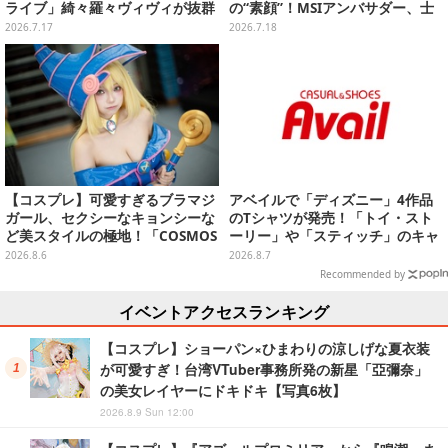
ライブ」綺々羅々ヴィヴィが抜群
の“素顔”！MSIアンバサダー、士
のスタイルでキュートなポーズを
林夜市ではエビ6匹＆荷物番に大
2026.7.17
2026.7.18
決める【写真8枚】
奮闘【写真27枚】
【コスプレ】可愛すぎるブラマジ
アベイルで「ディズニー」4作品
ガール、セクシーなキョンシーな
のTシャツが発売！「トイ・スト
ど美スタイルの極地！「COSMOS
ーリー」や「スティッチ」のキャ
創作攝影展」台湾美女レイヤーま
ラを刺しゅうでデザイン
2026.8.6
2026.8.7
とめ【写真26枚】
Recommended by
イベントアクセスランキング
【コスプレ】ショーパン×ひまわりの涼しげな夏衣装
が可愛すぎ！台湾VTuber事務所発の新星「亞彌奈」
の美女レイヤーにドキドキ【写真6枚】
2026.8.9 Sun 12:00