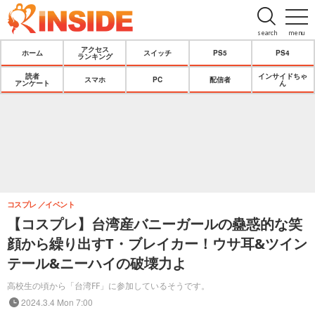
search
menu
アクセス
ホーム
スイッチ
PS5
PS4
ランキング
読者
インサイドちゃ
スマホ
PC
配信者
アンケート
ん
コスプレ
イベント
【コスプレ】台湾産バニーガールの蠱惑的な笑
顔から繰り出すT・ブレイカー！ウサ耳&ツイン
テール&ニーハイの破壊力よ
高校生の頃から「台湾FF」に参加しているそうです。
2024.3.4 Mon 7:00