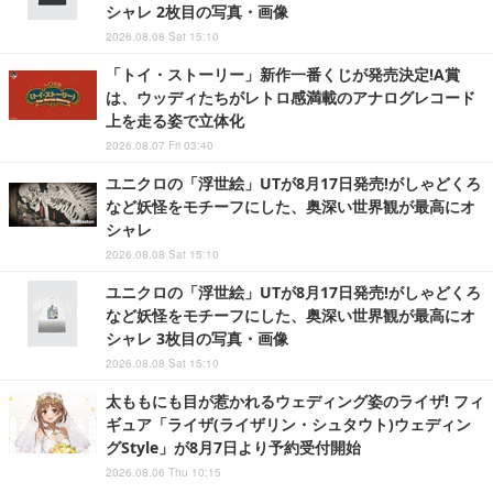
シャレ 2枚目の写真・画像
2026.08.08 Sat 15:10
「トイ・ストーリー」新作一番くじが発売決定!A賞
は、ウッディたちがレトロ感満載のアナログレコード
上を走る姿で立体化
2026.08.07 Fri 03:40
ユニクロの「浮世絵」UTが8月17日発売!がしゃどくろ
など妖怪をモチーフにした、奥深い世界観が最高にオ
シャレ
2026.08.08 Sat 15:10
ユニクロの「浮世絵」UTが8月17日発売!がしゃどくろ
など妖怪をモチーフにした、奥深い世界観が最高にオ
シャレ 3枚目の写真・画像
2026.08.08 Sat 15:10
太ももにも目が惹かれるウェディング姿のライザ! フィ
ギュア「ライザ(ライザリン・シュタウト)ウェディン
グStyle」が8月7日より予約受付開始
2026.08.06 Thu 10:15