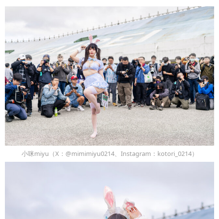
小咪miyu（X：@mimimiyu0214、Instagram：kotori_0214）