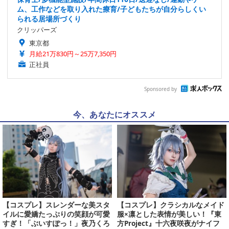
ム、工作などを取り入れた療育/子どもたちが自分らしくい
られる居場所づくり
クリッパーズ
東京都
月給21万830円～25万7,350円
正社員
Sponsored by
今、あなたにオススメ
【コスプレ】スレンダーな美スタ
【コスプレ】クラシカルなメイド
イルに愛嬌たっぷりの笑顔が可愛
服×凛とした表情が美しい！『東
すぎ！「ぶいすぽっ！」夜乃くろ
方Project』十六夜咲夜がナイフ