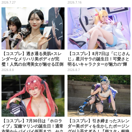
むの美女レイヤーがキュートな魅
片手にクールなポージングを魅せ
2026.7.27
2026.7.16
力全開【写真8枚】
る【写真7枚】
【コスプレ】透き通る美肌×スレ
【コスプレ】8月7日は「にじさん
ンダーなメリハリ美ボディが完
じ」星川サラの誕生日！可愛さと
璧！人気の台湾美女が魅せる圧倒
明るいキャラクターが魅力の“輝
的オーラと華やかな笑顔が眩しい
く一番星”な美女レイヤーまとめ
2026.8.8
2026.8.7
【写真8枚】
【写真40枚】
【コスプレ】7月30日は「ホロラ
【コスプレ】引き締まったスレン
イブ」宝鐘マリンの誕生日！通常
ダー美ボディを生かしたポージン
衣装からパイパイ仮面まで、セク
グが上手すぎる！『崩スタ』銀狼