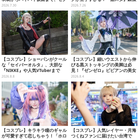
シーで可愛い美女レイヤーまとめ
の美女レイヤーが圧巻の美貌で魅
2026.7.30
2026.7.26
【写真42枚】
了する【写真8枚】
【コスプレ】ショーパンがクール
【コスプレ】細いウエストから伸
な「セイバーオルタ」、大胆な
びる黒ストッキングの美脚は必
『NIKKE』や人気VTuberまで
見！『ゼンゼロ』ビビアンの美女
「アコスタ池袋」美女レイヤーま
レイヤーが優雅に降臨【写真9
2026.8.8
2026.8.4
とめ
枚】
【コスプレ】キラキラ瞳のギャル
【コスプレ】人気レイヤー・月海
が可愛すぎて恋しちゃう！「ホロ
つくねファンに届けたい台湾で