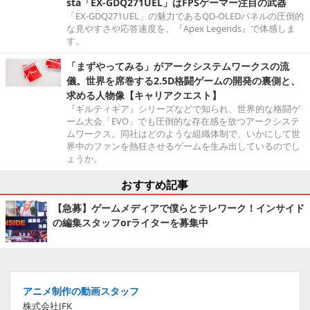
sta「EX-GDQ271UEL」はFPSゲーマー注目の武器
「EX-GDQ271UEL」の魅力であるQD-OLEDパネルの圧倒的
な見やすさや応答速度を、『Apex Legends』で体感しま
す。
「まずやってみる」がアークシステムワークスの流
儀。世界を席巻する2.5D格闘ゲームの開発の裏側と、
求める人物像【キャリアクエスト】
『ギルティギア』シリーズなどで知られ、世界的な格闘ゲ
ーム大会「EVO」でも圧倒的な存在感を放つアークシステ
ムワークス。同社はどのような組織体制で、いかにして世
界中のファンを熱狂させるゲームを生み出しているのでし
ょうか。
おすすめ記事
【急募】ゲームメディアで僕らとテレワーク！インサイド
の編集スタッフorライターを募集中
アニメ制作の動画スタッフ
株式会社JFK