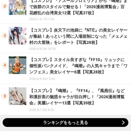
【コスプレ】『アズールプロミリア』から『鳴潮』ま
で抜群のスタイルで魅せる！「2026漫画博覧会」百
花繚乱の台湾美女12選【写真37枚】
2026.7.31 Fri 7:00
【コスプレ】炎天下の池袋に『NTE』の美女レイヤー
が集結！あっという間に入場規制になった「メェメェ
村の大冒険」をレポート【写真28枚】
2026.8.8 Sat 22:30
【コスプレ】スタイル良すぎな『FF10』リュックに
個性派パンクメイド、『鳴潮』の人気キャラまで「ワ
ンフェス」美女レイヤー6選【写真28枚】
2026.8.9 Sun 8:00
【コスプレ】『鳴潮』、『FF14』、『風燕伝』など
和漢折衷の魅惑キャラが目白押し！「2026漫画博覧
会」美麗レイヤー13選【写真39枚】
2026.8.1 Sat 8:00
ランキングをもっと見る