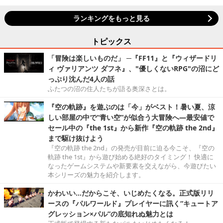
ランキングをもっと見る
トピックス
「冒険は楽しいものだ」 ─『FF11』と『ウィザードリ
ィ ヴァリアンツ ダフネ』、"優しくないRPG"の沼にど
っぷり沈んだ4人の話
ふたつの沼の住人たちが語る奥深さとは。
『空の軌跡』を遊ぶのは「今」がベスト！暑い夏、涼
しい部屋の中で“青い空”が似合う大冒険へ―最安値で
セール中の『the 1st』から新作『空の軌跡 the 2nd』
まで駆け抜けよう
『空の軌跡 the 2nd』の発売が目前に迫る今こそ、『空の
軌跡 the 1st』から遊び始める絶好のタイミング！ 快適に
なったゲームシステムや新要素を交えながら、今遊びたい
本シリーズの魅力を紹介します。
かわいい…だからこそ、いじめたくなる。正式版リリ
ースの『パルワールド』プレイヤーに訊く“キュートア
グレッション×パル”の底知れぬ魅力とは