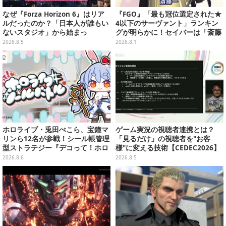
なぜ『Forza Horizon 6』はリア
『FGO』「最も冠位選定された★
ルだったのか？「日本人が誰もい
4以下のサーヴァント」ランキン
ないスタジオ」から始まっ
グが明らかに！セイバーは「斎藤
た、“生活感のある日本"の作り方
一」が第1位に、アーチャーは★3
2026.8.5
2026.8.1
【CEDEC2026】
の女神が躍進
ホロライブ・兎田ぺこら、宝鐘マ
ゲーム実況の視聴者連携とは？
リンら12名が参戦！シール帳管理
「見るだけ」の視聴者を"お客
型ストラテジー『デコって！ホロ
様"に変える技術【CEDEC2026】
ライブシールバトル』Steamスト
2026.8.6
2026.8.5
アページ公開