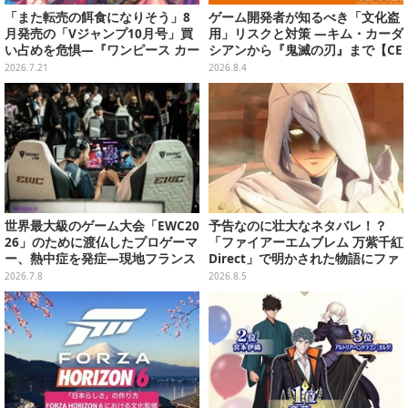
「また転売の餌食になりそう」8
ゲーム開発者が知るべき「文化盗
月発売の「Vジャンプ10月号」買
用」リスクと対策 ―キム・カーダ
い占めを危惧―『ワンピース カー
シアンから『鬼滅の刃』まで【CE
ド』付録中止もやまぬ不安
DEC2026】
2026.7.21
2026.8.4
世界最大級のゲーム大会「EWC20
予告なのに壮大なネタバレ！？
26」のために渡仏したプロゲーマ
「ファイアーエムブレム 万紫千紅
ー、熱中症を発症―現地フランス
Direct」で明かされた物語にファ
は記録的な熱波が続く
ンも震え上がる
2026.7.8
2026.8.5