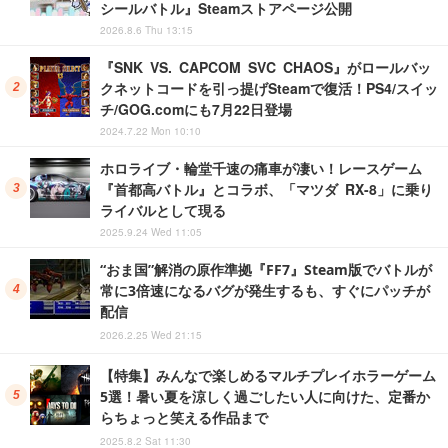
シールバトル』Steamストアページ公開
2026.8.6 Thu 13:15
『SNK VS. CAPCOM SVC CHAOS』がロールバッ
クネットコードを引っ提げSteamで復活！PS4/スイッ
チ/GOG.comにも7月22日登場
2024.7.22 Mon 10:10
ホロライブ・輪堂千速の痛車が凄い！レースゲーム
『首都高バトル』とコラボ、「マツダ RX-8」に乗り
ライバルとして現る
2025.9.24 Wed 11:05
“おま国”解消の原作準拠『FF7』Steam版でバトルが
常に3倍速になるバグが発生するも、すぐにパッチが
配信
2026.2.25 Wed 21:15
【特集】みんなで楽しめるマルチプレイホラーゲーム
5選！暑い夏を涼しく過ごしたい人に向けた、定番か
らちょっと笑える作品まで
2025.8.2 Sat 11:30