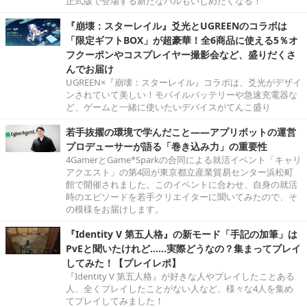
正式版で登場する新たなパルもいじめたくなる！
『崩壊：スターレイル』爻光とUGREENのコラボは
「限定ギフトBOX」が超豪華！全6商品に使える5％オ
フクーポンやコスプレイヤー撮影会など、盛りだくさ
んでお届け
UGREEN×『崩壊：スターレイル』コラボは、爻光がデザイ
ンされていて美しい！モバイルバッテリーや急速充電器な
ど、ゲームと一緒に使いたいデバイスがてんこ盛り
若手抜擢の環境で学んだこと――アプリボットの運営
プロデューサーが語る「巻き込み力」の重要性
4GamerとGame*Sparkの合同による就活イベント「キャリ
アクエスト」の第4回が東京都立産業貿易センター浜松町
館で開催されました。このイベントに合わせ、自身の就活
時のエピソードを若手クリエイターに聞いてみたので、そ
の模様をお届けします。
『Identity V 第五人格』の新モード「手記の加筆」は
PvEと聞いたけれど……実際どうなの？集まってプレイ
してみた！【プレイレポ】
『Identity V 第五人格』が好きな人やプレイしたことある
人、全くプレイしたことがない人など、様々な4人を集め
てプレイしてみました！