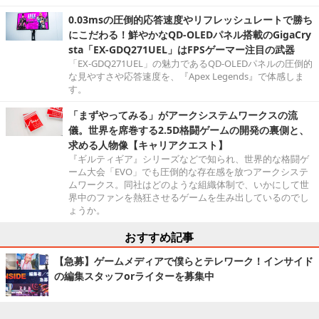
0.03msの圧倒的応答速度やリフレッシュレートで勝ち
にこだわる！鮮やかなQD-OLEDパネル搭載のGigaCry
sta「EX-GDQ271UEL」はFPSゲーマー注目の武器
「EX-GDQ271UEL」の魅力であるQD-OLEDパネルの圧倒的
な見やすさや応答速度を、『Apex Legends』で体感しま
す。
「まずやってみる」がアークシステムワークスの流
儀。世界を席巻する2.5D格闘ゲームの開発の裏側と、
求める人物像【キャリアクエスト】
『ギルティギア』シリーズなどで知られ、世界的な格闘ゲ
ーム大会「EVO」でも圧倒的な存在感を放つアークシステ
ムワークス。同社はどのような組織体制で、いかにして世
界中のファンを熱狂させるゲームを生み出しているのでし
ょうか。
おすすめ記事
【急募】ゲームメディアで僕らとテレワーク！インサイド
の編集スタッフorライターを募集中