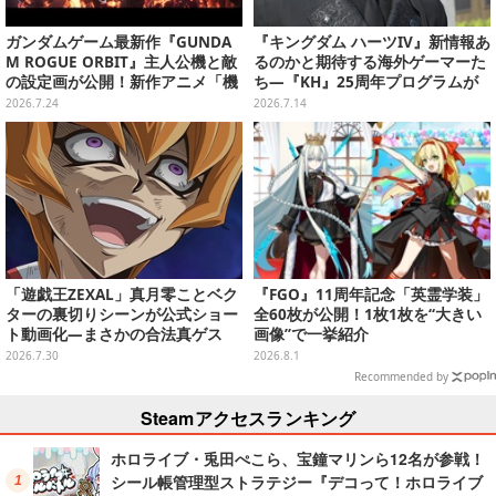
ガンダムゲーム最新作『GUNDA
『キングダム ハーツIV』新情報あ
M ROGUE ORBIT』主人公機と敵
るのかと期待する海外ゲーマーた
の設定画が公開！新作アニメ「機
ち―『KH』25周年プログラムが
動戦士ガンダムRG アレックスゼ
ディズニー公式ファンイベントに
2026.7.24
2026.7.14
ロ」の約100年後を描く作品に
て実施へ
「遊戯王ZEXAL」真月零ことベク
『FGO』11周年記念「英霊学装」
ターの裏切りシーンが公式ショー
全60枚が公開！1枚1枚を“大きい
ト動画化―まさかの合法真ゲス
画像”で一挙紹介
2026.7.30
2026.8.1
Recommended by
Steamアクセスランキング
ホロライブ・兎田ぺこら、宝鐘マリンら12名が参戦！
シール帳管理型ストラテジー『デコって！ホロライブ