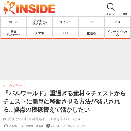
search
menu
アクセス
ホーム
スイッチ
PS5
PS4
ランキング
読者
インサイドちゃ
スマホ
PC
配信者
アンケート
ん
ゲーム
Steam
『パルワールド』重過ぎる素材をチェストから
チェストに簡単に移動させる方法が発見され
る…拠点の模様替えで活かしたい
PC版向けの小技が発見され、注目を集めています。
2024.1.31 Wed 10:40
2024.1.31 Wed 10:35