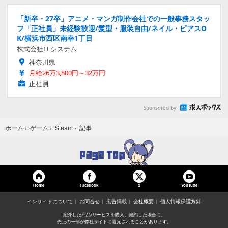
「新卒・27卒」アニメ・マンガ制作会社での一般事務スタッ
フ「正社員」未経験歓迎/髪型・服装自由/ネイル・ピアスO
K/横浜市西区南幸1丁目
株式会社ELシステム
神奈川県
月給26万3,800円～32万円
正社員
Sponsored by
記事
ホーム
›
ゲーム
›
Steam
›
Home
Facebook
YouTube
X
インサイドについて
お問合せ
広告掲載
会社概要
個人情報保護方針
紹介した商品/サービスを購入、契約した場合に、
売上の一部が弊社サイトに還元されることがあります。