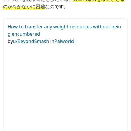
のがなかなかに困難
なのです。
How to transfer any weight resources without bein
g encumbered
by
u/BeyondSmash
in
Palworld