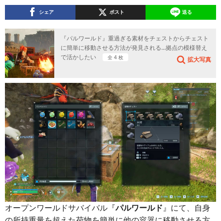
シェア
ポスト
送る
『パルワールド』重過ぎる素材をチェストからチェスト
に簡単に移動させる方法が発見される…拠点の模様替え
で活かしたい
全 4 枚
拡大写真
オープンワールドサバイバル『
パルワールド
』にて、自身
の所持重量を超えた荷物を簡単に他の容器に移動させる方