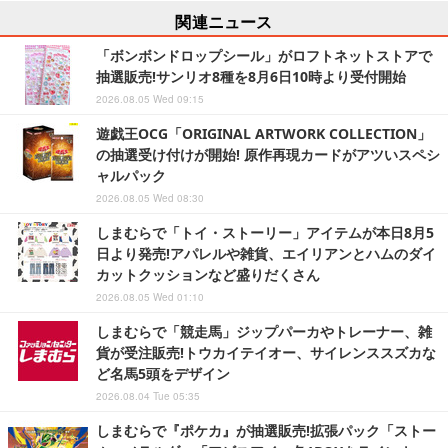
関連ニュース
「ボンボンドロップシール」がロフトネットストアで
抽選販売!サンリオ8種を8月6日10時より受付開始
2026.08.05 Wed 09:15
遊戯王OCG「ORIGINAL ARTWORK COLLECTION」
の抽選受け付けが開始! 原作再現カードがアツいスペシ
ャルパック
2026.08.05 Wed 08:30
しまむらで「トイ・ストーリー」アイテムが本日8月5
日より発売!アパレルや雑貨、エイリアンとハムのダイ
カットクッションなど盛りだくさん
2026.08.05 Wed 01:10
しまむらで「競走馬」ジップパーカやトレーナー、雑
貨が受注販売!トウカイテイオー、サイレンススズカな
ど名馬5頭をデザイン
2026.08.04 Tue 05:35
しまむらで『ポケカ』が抽選販売!拡張パック「ストー