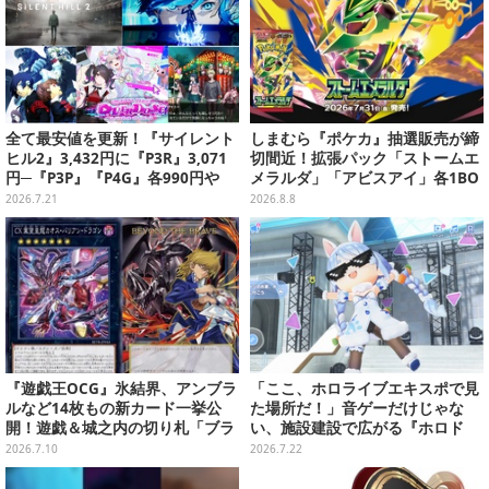
の舞台へ-」フォトレポート】
全て最安値を更新！『サイレント
しまむら『ポケカ』抽選販売が締
ヒル2』3,432円に『P3R』3,071
切間近！拡張パック「ストームエ
円─『P3P』『P4G』各990円や
メラルダ」「アビスアイ」各1BO
『ニディガ』598円などがお手頃
Xをラインナップ
2026.7.21
2026.8.8
過ぎる【eショップ・PS Storeの
お薦めセール】
『遊戯王OCG』氷結界、アンブラ
「ここ、ホロライブエキスポで見
ルなど14枚もの新カード一挙公
た場所だ！」音ゲーだけじゃな
開！遊戯＆城之内の切り札「ブラ
い、施設建設で広がる『ホロド
ック・デーモンズ・ドラゴン」も
リ』の遊びー「ホロホーム」で
2026.7.10
2026.7.22
新たな装いで登場
は、ホロメンたちがくつろぐ姿も
【先行プレイレポ】