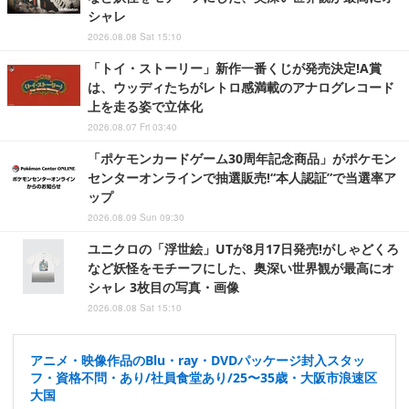
シャレ
2026.08.08 Sat 15:10
「トイ・ストーリー」新作一番くじが発売決定!A賞
は、ウッディたちがレトロ感満載のアナログレコード
上を走る姿で立体化
2026.08.07 Fri 03:40
「ポケモンカードゲーム30周年記念商品」がポケモン
センターオンラインで抽選販売!“本人認証”で当選率ア
ップ
2026.08.09 Sun 09:30
ユニクロの「浮世絵」UTが8月17日発売!がしゃどくろ
など妖怪をモチーフにした、奥深い世界観が最高にオ
シャレ 3枚目の写真・画像
2026.08.08 Sat 15:10
アニメ・映像作品のBlu・ray・DVDパッケージ封入スタッ
フ・資格不問・あり/社員食堂あり/25〜35歳・大阪市浪速区
大国