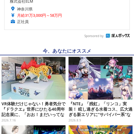
株式会社ELM
神奈川県
月給31万3,000円～58万円
正社員
Sponsored by
今、あなたにオススメ
VR体験だけじゃない！勇者気分で
『NTE』「残虹」「リンコ」実
『ドラクエ』世界にひたる40周年
装！ 眩し過ぎる水着コス、広大過
記念展に、「おお！まだいってな
ぎる新エリアに“サバイバー系”な
いとは なにごとだ！」【ドラゴン
新イベントも─「ニャクラッチ」
2026.7.16
2026.8.9
クエスト40周年記念展「ドラゴン
は新仕様で常駐化【配信まとめ】
クエスト the DIVE -まだ見ぬ冒険