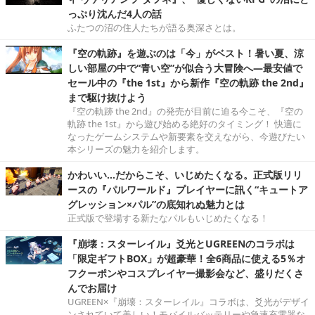
っぷり沈んだ4人の話
ふたつの沼の住人たちが語る奥深さとは。
『空の軌跡』を遊ぶのは「今」がベスト！暑い夏、涼
しい部屋の中で“青い空”が似合う大冒険へ―最安値で
セール中の『the 1st』から新作『空の軌跡 the 2nd』
まで駆け抜けよう
『空の軌跡 the 2nd』の発売が目前に迫る今こそ、『空の
軌跡 the 1st』から遊び始める絶好のタイミング！ 快適に
なったゲームシステムや新要素を交えながら、今遊びたい
本シリーズの魅力を紹介します。
かわいい…だからこそ、いじめたくなる。正式版リリ
ースの『パルワールド』プレイヤーに訊く“キュートア
グレッション×パル”の底知れぬ魅力とは
正式版で登場する新たなパルもいじめたくなる！
『崩壊：スターレイル』爻光とUGREENのコラボは
「限定ギフトBOX」が超豪華！全6商品に使える5％オ
フクーポンやコスプレイヤー撮影会など、盛りだくさ
んでお届け
UGREEN×『崩壊：スターレイル』コラボは、爻光がデザイ
ンされていて美しい！モバイルバッテリーや急速充電器な