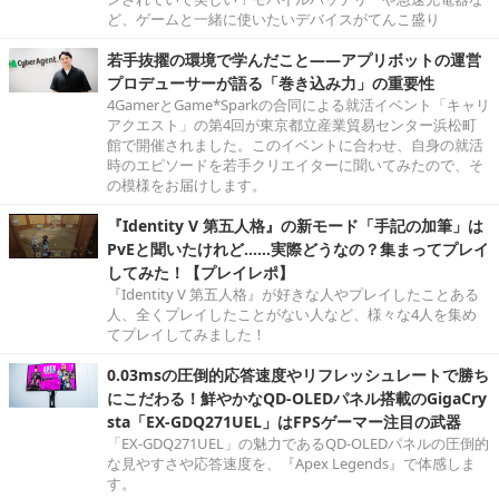
ど、ゲームと一緒に使いたいデバイスがてんこ盛り
若手抜擢の環境で学んだこと――アプリボットの運営
プロデューサーが語る「巻き込み力」の重要性
4GamerとGame*Sparkの合同による就活イベント「キャリ
アクエスト」の第4回が東京都立産業貿易センター浜松町
館で開催されました。このイベントに合わせ、自身の就活
時のエピソードを若手クリエイターに聞いてみたので、そ
の模様をお届けします。
『Identity V 第五人格』の新モード「手記の加筆」は
PvEと聞いたけれど……実際どうなの？集まってプレイ
してみた！【プレイレポ】
『Identity V 第五人格』が好きな人やプレイしたことある
人、全くプレイしたことがない人など、様々な4人を集め
てプレイしてみました！
0.03msの圧倒的応答速度やリフレッシュレートで勝ち
にこだわる！鮮やかなQD-OLEDパネル搭載のGigaCry
sta「EX-GDQ271UEL」はFPSゲーマー注目の武器
「EX-GDQ271UEL」の魅力であるQD-OLEDパネルの圧倒的
な見やすさや応答速度を、『Apex Legends』で体感しま
す。