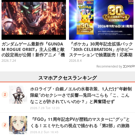
ガンダムゲーム最新作『GUNDA
『ポケカ』30周年記念拡張パック
M ROGUE ORBIT』主人公機と敵
「30th CELEBRATION」がホビー
の設定画が公開！新作アニメ「機
ステーションで抽選販売！応募期
動戦士ガンダムRG アレックスゼ
間は8月6日23時59分まで
2026.7.24
2026.8.4
ロ」の約100年後を描く作品に
Recommended by
スマホアクセスランキング
ホロライブ・白銀ノエルの水着衣装、1人だけ“年齢制
限級”のセクシーさで反響―兎田ぺこらも「こ、こん
なことが許されていいのか？」と興奮隠せず
2026.7.28 Tue 12:20
『FGO』11周年記念PVが歴戦のマスターに“グッ”と
くる！エミヤたちの視点で描かれる「第2部」の旅路
2026.8.2 Sun 16:45