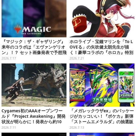
『マジック：ザ・ギャザリング』
ホロライブ・宝鐘マリンを「To L
来年のコラボは「エヴァンゲリオ
OVEる」の矢吹健太朗先生が描
ン」！？ セット画像発表で予想飛
く！豪華コラボの『ホロカ』特別
び交う
カードが「Vジャンプ10月号」に
2026.7.17
2026.7.21
付録
Cygames初のAAAオープンワー
「メガレックウザex」のパッケー
ルド『Project Awakening』開発
ジがカッコいい！『ポケカ』新弾
状況が明らかに！発表から約10
「ストームエメラルダ」の抽選販
年、“これから一気に加速してい
売がヨドバシで実施
2026.7.11
2026.7.13
く段階”