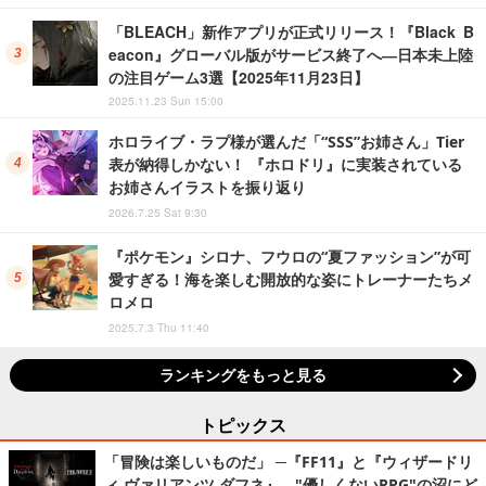
「BLEACH」新作アプリが正式リリース！『Black B
eacon』グローバル版がサービス終了へ―日本未上陸
の注目ゲーム3選【2025年11月23日】
2025.11.23 Sun 15:00
ホロライブ・ラプ様が選んだ「“SSS”お姉さん」Tier
表が納得しかない！ 『ホロドリ』に実装されている
お姉さんイラストを振り返り
2026.7.25 Sat 9:30
『ポケモン』シロナ、フウロの“夏ファッション”が可
愛すぎる！海を楽しむ開放的な姿にトレーナーたちメ
ロメロ
2025.7.3 Thu 11:40
ランキングをもっと見る
トピックス
「冒険は楽しいものだ」 ─『FF11』と『ウィザードリ
ィ ヴァリアンツ ダフネ』、"優しくないRPG"の沼にど