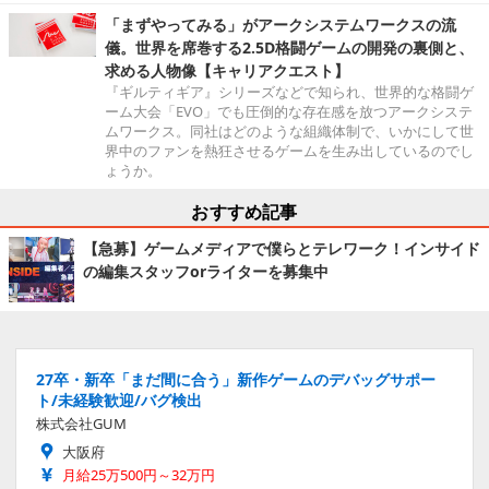
「まずやってみる」がアークシステムワークスの流
儀。世界を席巻する2.5D格闘ゲームの開発の裏側と、
求める人物像【キャリアクエスト】
『ギルティギア』シリーズなどで知られ、世界的な格闘ゲ
ーム大会「EVO」でも圧倒的な存在感を放つアークシステ
ムワークス。同社はどのような組織体制で、いかにして世
界中のファンを熱狂させるゲームを生み出しているのでし
ょうか。
おすすめ記事
【急募】ゲームメディアで僕らとテレワーク！インサイド
の編集スタッフorライターを募集中
27卒・新卒「まだ間に合う」新作ゲームのデバッグサポー
ト/未経験歓迎/バグ検出
株式会社GUM
大阪府
月給25万500円～32万円