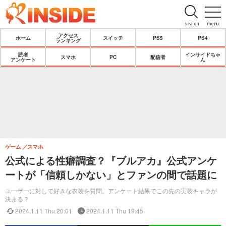
search
menu
アクセス
ホーム
スイッチ
PS5
PS4
ランキング
読者
インサイドちゃ
スマホ
PC
配信者
アンケート
ん
ゲーム
スマホ
公式による性癖調査？『ブルアカ』公式アンケ
ートが「信頼しかない」とファンの間で話題に
ユーザーに対して好きな衣装を質問。アンケート結果でこの先の実装キャラが
決まる？
2024.1.11 Thu 20:01
2024.1.11 Thu 19:45