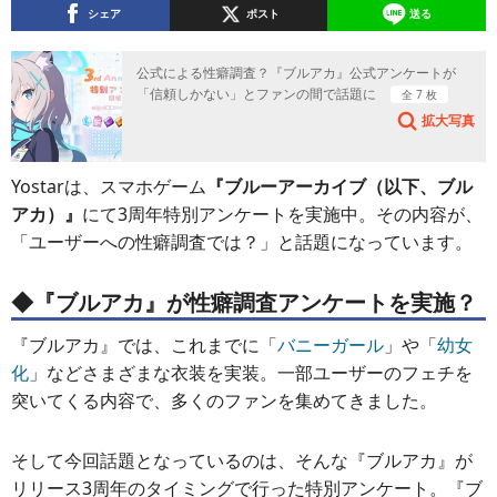
シェア
ポスト
送る
公式による性癖調査？『ブルアカ』公式アンケートが
「信頼しかない」とファンの間で話題に
全 7 枚
拡大写真
Yostarは、スマホゲーム
『ブルーアーカイブ（以下、ブル
アカ）』
にて3周年特別アンケートを実施中。その内容が、
「ユーザーへの性癖調査では？」と話題になっています。
◆『ブルアカ』が性癖調査アンケートを実施？
『ブルアカ』では、これまでに「
バニーガール
」や「
幼女
化
」などさまざまな衣装を実装。一部ユーザーのフェチを
突いてくる内容で、多くのファンを集めてきました。
そして今回話題となっているのは、そんな『ブルアカ』が
リリース3周年のタイミングで行った特別アンケート。『ブ