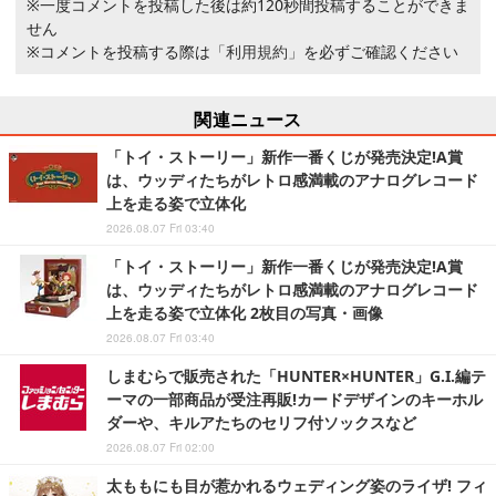
※一度コメントを投稿した後は約120秒間投稿することができま
せん
※コメントを投稿する際は
「利用規約」
を必ずご確認ください
関連ニュース
「トイ・ストーリー」新作一番くじが発売決定!A賞
は、ウッディたちがレトロ感満載のアナログレコード
上を走る姿で立体化
2026.08.07 Fri 03:40
「トイ・ストーリー」新作一番くじが発売決定!A賞
は、ウッディたちがレトロ感満載のアナログレコード
上を走る姿で立体化 2枚目の写真・画像
2026.08.07 Fri 03:40
しまむらで販売された「HUNTER×HUNTER」G.I.編テ
ーマの一部商品が受注再販!カードデザインのキーホル
ダーや、キルアたちのセリフ付ソックスなど
2026.08.07 Fri 02:00
太ももにも目が惹かれるウェディング姿のライザ! フィ