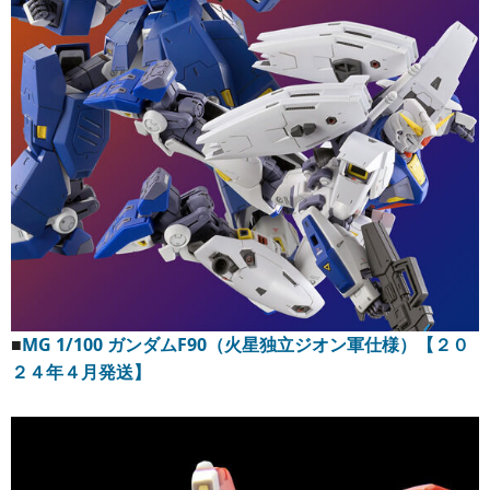
■
MG 1/100 ガンダムF90（火星独立ジオン軍仕様）【２０
２４年４月発送】