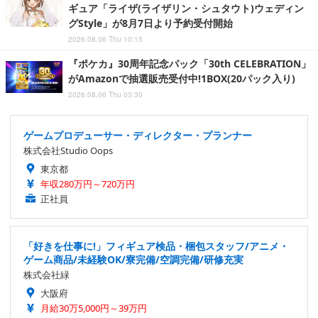
ギュア「ライザ(ライザリン・シュタウト)ウェディン
グStyle」が8月7日より予約受付開始
2026.08.06 Thu 10:15
『ポケカ』30周年記念パック「30th CELEBRATION」
がAmazonで抽選販売受付中!1BOX(20パック入り)
2026.08.06 Thu 03:30
ゲームプロデューサー・ディレクター・プランナー
株式会社Studio Oops
東京都
年収280万円～720万円
正社員
「好きを仕事に!」フィギュア検品・梱包スタッフ/アニメ・
ゲーム商品/未経験OK/寮完備/空調完備/研修充実
株式会社緑
大阪府
月給30万5,000円～39万円