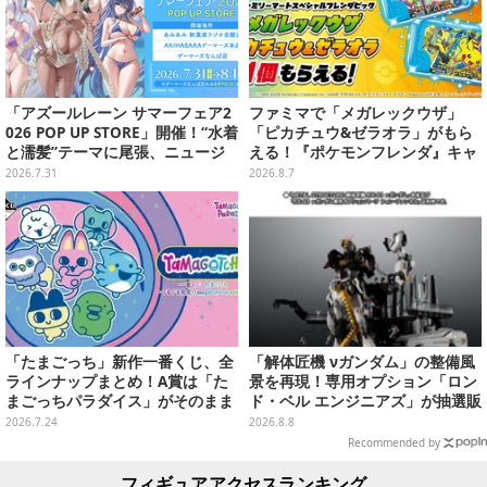
「アズールレーン サマーフェア2
ファミマで「メガレックウザ」
026 POP UP STORE」開催！“水着
「ピカチュウ&ゼラオラ」がもら
と濡髪”テーマに尾張、ニュージ
える！『ポケモンフレンダ』キャ
ャージーなど新規描き下ろしイラ
ンペーンが8月11日開始
2026.7.31
2026.8.7
ストグッズ販売
「たまごっち」新作一番くじ、全
「解体匠機 νガンダム」の整備風
ラインナップまとめ！A賞は「た
景を再現！専用オプション「ロン
まごっちパラダイス」がそのまま
ド・ベル エンジニアズ」が抽選販
ビッグサイズになったアラームク
売
2026.7.24
2026.8.8
ロック
Recommended by
フィギュアアクセスランキング