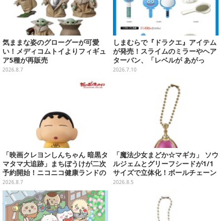
気ままな姿のグローグーが可愛
しまむらで『ドラクエ』アイテム
い！メディコムトイよりフィギュ
が発売！スライムのミラーやヘア
ア5種が再販売
ターバン、「レベルが あがっ
た！」アクセサリーなど
2026.8.7
2026.7.10
「映画クレヨンしんちゃん 暗黒タ
「魔法少女まどか☆マギカ」 ソウ
マタマ大追跡」まちぼうけが二次
ルジェムとグリーフシードが1/1
予約開始！ニコニコ健康ランドの
サイズで立体化！ボールチェーン
服を着たしんちゃん&ひまわりに
を外せばフィギュアとして飾れる
2026.8.7
2026.8.5
「珠由良ブラザーズ」がラインナ
ガシャポン全6種
ップ