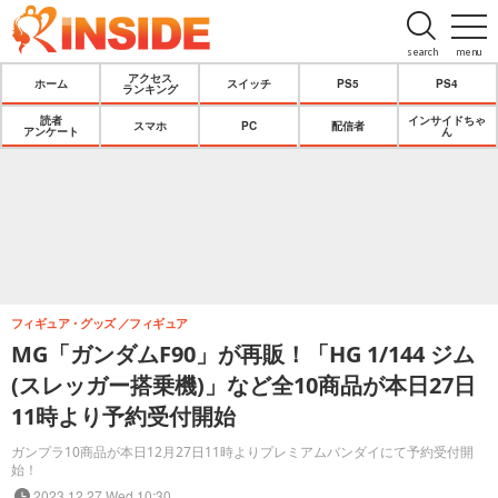
search
menu
アクセス
ホーム
スイッチ
PS5
PS4
ランキング
読者
インサイドちゃ
スマホ
PC
配信者
アンケート
ん
フィギュア・グッズ
フィギュア
MG「ガンダムF90」が再販！「HG 1/144 ジム
(スレッガー搭乗機)」など全10商品が本日27日
11時より予約受付開始
ガンプラ10商品が本日12月27日11時よりプレミアムバンダイにて予約受付開
始！
2023.12.27 Wed 10:30