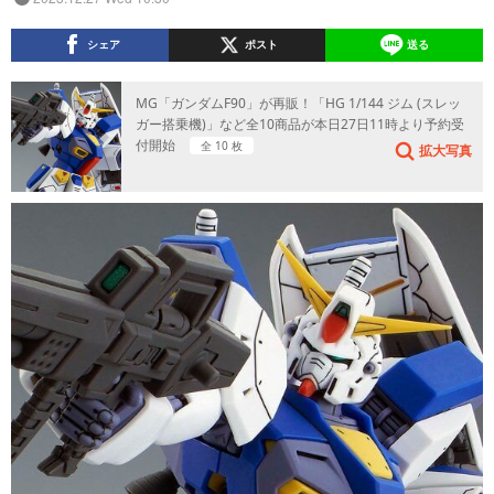
シェア
ポスト
送る
MG「ガンダムF90」が再販！「HG 1/144 ジム (スレッ
ガー搭乗機)」など全10商品が本日27日11時より予約受
付開始
全 10 枚
拡大写真