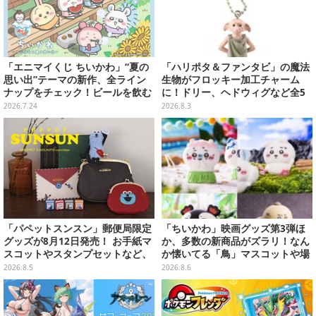
「エニマイくじ ちいかわ」“夏の
「ハリポタ＆ファンタビ」の魔法
思い出”テーマの新作、全ライン
生物がフロッキー加工チャーム
ナップをチェック！ビールを飲む
に！ドリー、ヘドウィグなど全5
「くりまんじゅう」ぬいぐるみな
種のガシャポンが8月第5週より発
2026.7.24
2026.8.3
ど
売
「パペットスンスン」郵便局限定
「ちいかわ」映画グッズ第3弾ほ
グッズが8月12日発売！ お手紙マ
か、多数の新商品がズラリ！なん
スコットやスタンプセットなど、
か懐いてる「鳥」マスコットや場
可愛すぎる全5アイテムがライン
面写アイテムなど必見のラインナ
2026.8.5
2026.8.6
ナップ
ップ