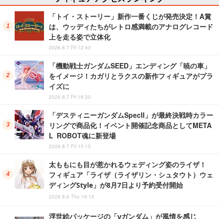
「トイ・ストーリー」新作一番くじが発売決定！A賞
は、ウッディたちがレトロ感満載のアナログレコード
上を走る姿で立体化
2026.8.7 Fri 12:40
「機動戦士ガンダムSEED」エンディング「暁の車」
をイメージ！カガリとラクスの新作フィギュアがプラ
イズに
2026.8.7 Fri 16:20
「デスティニーガンダムSpecII」が最終決戦時カラー
リングで商品化！イベント開催記念商品としてMETA
L ROBOT魂に新登場
2026.8.7 Fri 15:15
太ももにも目が惹かれるウェディング姿のライザ！
フィギュア「ライザ（ライザリン・シュタウト）ウェ
ディングStyle」が8月7日より予約受付開始
2026.8.6 Thu 19:15
浮世絵パッケージの「νガンダム」が風情を感じ