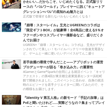
かわいい…だからこそ、いじめたくなる。正式版リリ
ースの『パルワールド』プレイヤーに訊く“キュートア
グレッション×パル”の底知れぬ魅力とは
正式版で登場する新たなパルもいじめたくなる！
『崩壊：スターレイル』爻光とUGREENのコラボは
「限定ギフトBOX」が超豪華！全6商品に使える5％オ
フクーポンやコスプレイヤー撮影会など、盛りだくさ
んでお届け
UGREEN×『崩壊：スターレイル』コラボは、爻光がデザイ
ンされていて美しい！モバイルバッテリーや急速充電器な
ど、ゲームと一緒に使いたいデバイスがてんこ盛り
若手抜擢の環境で学んだこと――アプリボットの運営
プロデューサーが語る「巻き込み力」の重要性
4GamerとGame*Sparkの合同による就活イベント「キャリ
アクエスト」の第4回が東京都立産業貿易センター浜松町
館で開催されました。このイベントに合わせ、自身の就活
時のエピソードを若手クリエイターに聞いてみたので、そ
の模様をお届けします。
『Identity V 第五人格』の新モード「手記の加筆」は
PvEと聞いたけれど……実際どうなの？集まってプレイ