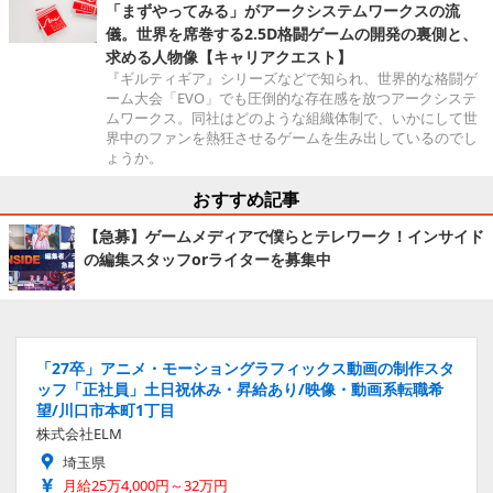
「まずやってみる」がアークシステムワークスの流
儀。世界を席巻する2.5D格闘ゲームの開発の裏側と、
求める人物像【キャリアクエスト】
『ギルティギア』シリーズなどで知られ、世界的な格闘ゲ
ーム大会「EVO」でも圧倒的な存在感を放つアークシステ
ムワークス。同社はどのような組織体制で、いかにして世
界中のファンを熱狂させるゲームを生み出しているのでし
ょうか。
おすすめ記事
【急募】ゲームメディアで僕らとテレワーク！インサイド
の編集スタッフorライターを募集中
「27卒」アニメ・モーショングラフィックス動画の制作スタ
ッフ「正社員」土日祝休み・昇給あり/映像・動画系転職希
望/川口市本町1丁目
株式会社ELM
埼玉県
月給25万4,000円～32万円