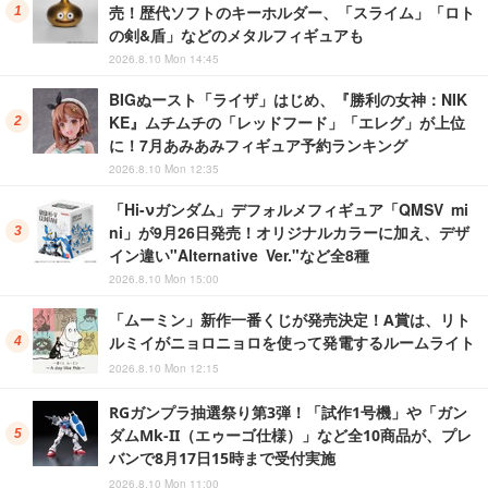
売！歴代ソフトのキーホルダー、「スライム」「ロト
の剣&盾」などのメタルフィギュアも
2026.8.10 Mon 14:45
BIGぬースト「ライザ」はじめ、『勝利の女神：NIK
KE』ムチムチの「レッドフード」「エレグ」が上位
に！7月あみあみフィギュア予約ランキング
2026.8.10 Mon 12:35
「Hi-νガンダム」デフォルメフィギュア「QMSV mi
ni」が9月26日発売！オリジナルカラーに加え、デザ
イン違い"Alternative Ver."など全8種
2026.8.10 Mon 15:00
「ムーミン」新作一番くじが発売決定！A賞は、リト
ルミイがニョロニョロを使って発電するルームライト
2026.8.10 Mon 12:15
RGガンプラ抽選祭り第3弾！「試作1号機」や「ガン
ダムMk-II（エゥーゴ仕様）」など全10商品が、プレ
バンで8月17日15時まで受付実施
2026.8.10 Mon 11:00