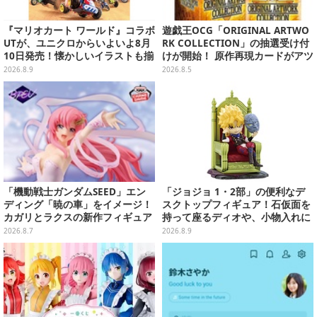
『マリオカート ワールド』コラボ
遊戯王OCG「ORIGINAL ARTWO
UTが、ユニクロからいよいよ8月
RK COLLECTION」の抽選受け付
10日発売！懐かしいイラストも揃
けが開始！ 原作再現カードがアツ
えた全12種類
いスペシャルパック
2026.8.9
2026.8.5
「機動戦士ガンダムSEED」エン
「ジョジョ 1・2部」の便利なデ
ディング「暁の車」をイメージ！
スクトップフィギュア！石仮面を
カガリとラクスの新作フィギュア
持って座るディオや、小物入れに
がプライズに
なるツェペリなどズラリ
2026.8.7
2026.8.9