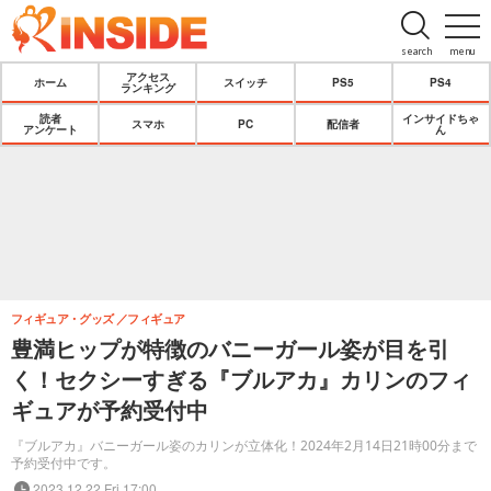
search
menu
アクセス
ホーム
スイッチ
PS5
PS4
ランキング
読者
インサイドちゃ
スマホ
PC
配信者
アンケート
ん
フィギュア・グッズ
フィギュア
豊満ヒップが特徴のバニーガール姿が目を引
く！セクシーすぎる『ブルアカ』カリンのフィ
ギュアが予約受付中
『ブルアカ』バニーガール姿のカリンが立体化！2024年2月14日21時00分まで
予約受付中です。
2023.12.22 Fri 17:00