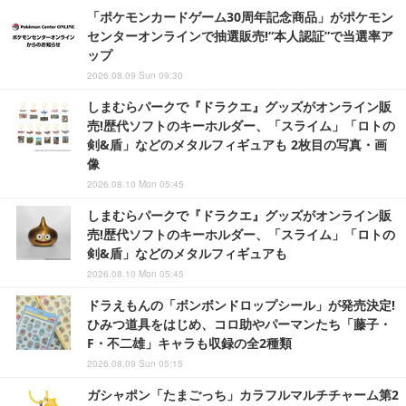
「ポケモンカードゲーム30周年記念商品」がポケモン
センターオンラインで抽選販売!“本人認証”で当選率ア
ップ
2026.08.09 Sun 09:30
しまむらパークで『ドラクエ』グッズがオンライン販
売!歴代ソフトのキーホルダー、「スライム」「ロトの
剣&盾」などのメタルフィギュアも 2枚目の写真・画
像
2026.08.10 Mon 05:45
しまむらパークで『ドラクエ』グッズがオンライン販
売!歴代ソフトのキーホルダー、「スライム」「ロトの
剣&盾」などのメタルフィギュアも
2026.08.10 Mon 05:45
ドラえもんの「ボンボンドロップシール」が発売決定!
ひみつ道具をはじめ、コロ助やパーマンたち「藤子・
F・不二雄」キャラも収録の全2種類
2026.08.09 Sun 05:15
ガシャポン「たまごっち」カラフルマルチチャーム第2