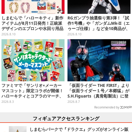
しまむらで「ハローキティ」新作
RGガンプラ抽選祭り第3弾！「試
アイテムが8月11日発売！正統派
作1号機」や「ガンダムMk-II（エ
デザインのエプロンや水回り用品
ゥーゴ仕様）」など全10商品が、
など
プレバンで8月17日15時まで受付
2026.8.10
2026.8.10
実施
ファミマで「サンリオ×メーカー
「仮面ライダー THE FIRST」より
マスコット」限定コラボが開催！
「仮面ライダー１号／本郷猛」が
ハローキティとコアラのマーチ、
S.H.Figuarts（真骨彫製法）に登
ハンギョドンと出前坊やなど全26
場！8月18日より予約受付開始
2026.8.3
2026.8.7
キャラが夢の共演
Recommended by
フィギュアアクセスランキング
しまむらパークで『ドラクエ』グッズがオンライン販