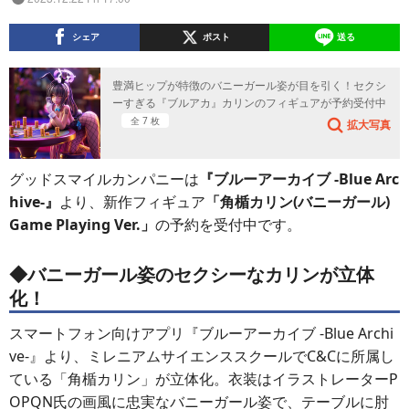
シェア
ポスト
送る
豊満ヒップが特徴のバニーガール姿が目を引く！セクシ
ーすぎる『ブルアカ』カリンのフィギュアが予約受付中
全 7 枚
拡大写真
グッドスマイルカンパニーは
『ブルーアーカイブ -Blue Arc
hive-』
より、新作フィギュア
「角楯カリン(バニーガール)
Game Playing Ver.」
の予約を受付中です。
◆バニーガール姿のセクシーなカリンが立体
化！
スマートフォン向けアプリ『ブルーアーカイブ -Blue Archi
ve-』より、ミレニアムサイエンススクールでC&Cに所属し
ている「角楯カリン」が立体化。衣装はイラストレーターP
OPQN氏の画風に忠実なバニーガール姿で、テーブルに肘