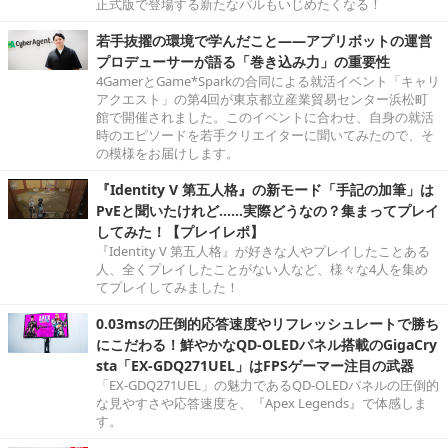
正式版で登場する新たなパルもいじめたくなる！
若手抜擢の環境で学んだこと――アプリボットの運営
プロデューサーが語る「巻き込み力」の重要性
4GamerとGame*Sparkの合同による就活イベント「キャリ
アクエスト」の第4回が東京都立産業貿易センター浜松町
館で開催されました。このイベントに合わせ、自身の就活
時のエピソードを若手クリエイターに聞いてみたので、そ
の模様をお届けします。
『Identity V 第五人格』の新モード「手記の加筆」は
PvEと聞いたけれど……実際どうなの？集まってプレイ
してみた！【プレイレポ】
『Identity V 第五人格』が好きな人やプレイしたことある
人、全くプレイしたことがない人など、様々な4人を集め
てプレイしてみました！
0.03msの圧倒的応答速度やリフレッシュレートで勝ち
にこだわる！鮮やかなQD-OLEDパネル搭載のGigaCry
sta「EX-GDQ271UEL」はFPSゲーマー注目の武器
「EX-GDQ271UEL」の魅力であるQD-OLEDパネルの圧倒的
な見やすさや応答速度を、『Apex Legends』で体感しま
す。