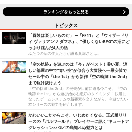
ランキングをもっと見る
トピックス
「冒険は楽しいものだ」 ─『FF11』と『ウィザードリ
ィ ヴァリアンツ ダフネ』、"優しくないRPG"の沼にど
っぷり沈んだ4人の話
ふたつの沼の住人たちが語る奥深さとは。
『空の軌跡』を遊ぶのは「今」がベスト！暑い夏、涼
しい部屋の中で“青い空”が似合う大冒険へ―最安値で
セール中の『the 1st』から新作『空の軌跡 the 2nd』
まで駆け抜けよう
『空の軌跡 the 2nd』の発売が目前に迫る今こそ、『空の
軌跡 the 1st』から遊び始める絶好のタイミング！ 快適に
なったゲームシステムや新要素を交えながら、今遊びたい
本シリーズの魅力を紹介します。
かわいい…だからこそ、いじめたくなる。正式版リリ
ースの『パルワールド』プレイヤーに訊く“キュートア
グレッション×パル”の底知れぬ魅力とは