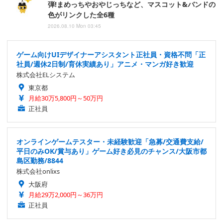
弾!まめっちやおやじっちなど、マスコット&バンドの
色がリンクした全6種
2026.08.10 Mon 03:45
ゲーム向けUIデザイナーアシスタント正社員・資格不問「正
社員/週休2日制/育休実績あり」アニメ・マンガ好き歓迎
株式会社ELシステム
東京都
月給30万5,800円～50万円
正社員
オンラインゲームテスター・未経験歓迎「急募/交通費支給/
平日のみOK/賞与あり」ゲーム好き必見のチャンス/大阪市都
島区勤務/8844
株式会社onlixs
大阪府
月給29万2,000円～36万円
正社員