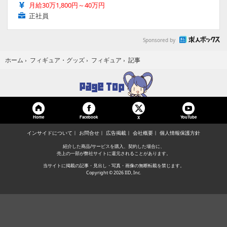
月給30万1,800円～40万円
正社員
Sponsored by
記事
ホーム
›
フィギュア・グッズ
›
フィギュア
›
Home
Facebook
YouTube
X
インサイドについて
お問合せ
広告掲載
会社概要
個人情報保護方針
紹介した商品/サービスを購入、契約した場合に、
売上の一部が弊社サイトに還元されることがあります。
当サイトに掲載の記事・見出し・写真・画像の無断転載を禁じます。
Copyright © 2026 IID, Inc.