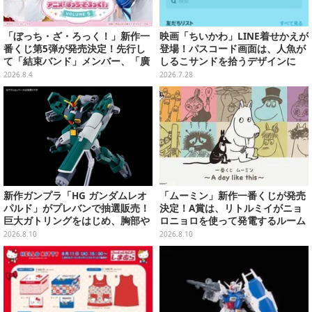
「ぼっち・ざ・ろっく！」新作一
映画「ちいかわ」LINE着せかえが
番くじ第5弾が発売決定！先行し
登場！パスコード画面は、人魚が
て「結束バンド」メンバー、「廣
しるこサンドを拾うデザインに
井きくり」のメイド衣装フィギュ
2026.8.4
2026.7.28
アを公開
新作ガンプラ「HG ガンダムレオ
「ムーミン」新作一番くじが発売
パルド」がプレバンで抽選販売！
決定！A賞は、リトルミイがニョ
巨大ガトリングをはじめ、胸部や
ロニョロを使って発電するルーム
肩にも武装搭載の重火力モビルス
ライト
2026.8.10
2026.8.10
ーツ