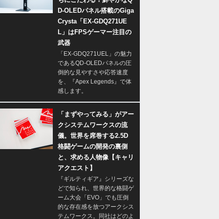
D-OLEDパネル搭載のGiga
Crysta「EX-GDQ271UE
L」はFPSゲーマー注目の
武器
「EX-GDQ271UEL」の魅力
であるQD-OLEDパネルの圧
倒的な見やすさや応答速度
を、『Apex Legends』で体
感します。
「まずやってみる」がアー
クシステムワークスの流
儀。世界を席巻する2.5D
格闘ゲームの開発の裏側
と、求める人物像【キャリ
アクエスト】
『ギルティギア』シリーズな
どで知られ、世界的な格闘ゲ
ーム大会「EVO」でも圧倒
的な存在感を放つアークシス
テムワークス。同社はどのよ