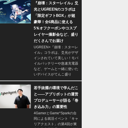
『崩壊：スターレイル』爻
光とUGREENのコラボは
「限定ギフトBOX」が超
豪華！全6商品に使える
5％オフクーポンやコスプ
レイヤー撮影会など、盛り
だくさんでお届け
UGREEN×『崩壊：スターレ
イル』コラボは、爻光がデザ
インされていて美しい！モバ
イルバッテリーや急速充電器
など、ゲームと一緒に使いた
いデバイスがてんこ盛り
若手抜擢の環境で学んだこ
と――アプリボットの運営
プロデューサーが語る「巻
き込み力」の重要性
4GamerとGame*Sparkの合
同による就活イベント「キャ
リアクエスト」の第4回が東