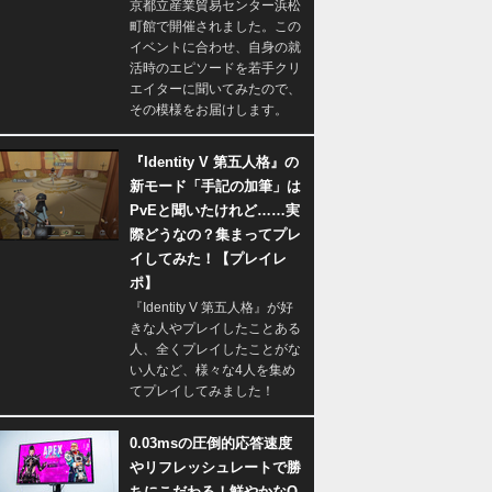
京都立産業貿易センター浜松
町館で開催されました。この
イベントに合わせ、自身の就
活時のエピソードを若手クリ
エイターに聞いてみたので、
その模様をお届けします。
『Identity V 第五人格』の
新モード「手記の加筆」は
PvEと聞いたけれど……実
際どうなの？集まってプレ
イしてみた！【プレイレ
ポ】
『Identity V 第五人格』が好
きな人やプレイしたことある
人、全くプレイしたことがな
い人など、様々な4人を集め
てプレイしてみました！
0.03msの圧倒的応答速度
やリフレッシュレートで勝
ちにこだわる！鮮やかなQ