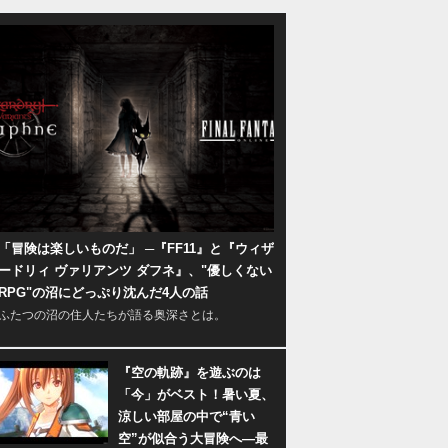
「冒険は楽しいものだ」 ─『FF11』と『ウィザ
ードリィ ヴァリアンツ ダフネ』、"優しくない
RPG"の沼にどっぷり沈んだ4人の話
ふたつの沼の住人たちが語る奥深さとは。
『空の軌跡』を遊ぶのは
「今」がベスト！暑い夏、
涼しい部屋の中で“青い
空”が似合う大冒険へ―最