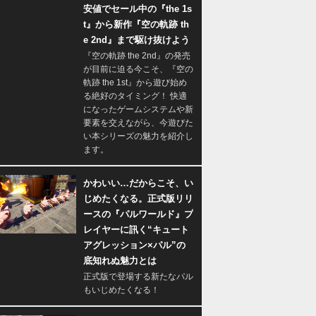
安値でセール中の『the 1s
t』から新作『空の軌跡 th
e 2nd』まで駆け抜けよう
『空の軌跡 the 2nd』の発売
が目前に迫る今こそ、『空の
軌跡 the 1st』から遊び始め
る絶好のタイミング！ 快適
になったゲームシステムや新
要素を交えながら、今遊びた
い本シリーズの魅力を紹介し
ます。
かわいい…だからこそ、い
じめたくなる。正式版リリ
ースの『パルワールド』プ
レイヤーに訊く“キュート
アグレッション×パル”の
底知れぬ魅力とは
正式版で登場する新たなパル
もいじめたくなる！