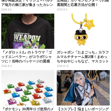
弾が再販決定！イッシュ～パルデ
念商品」ポケモンセンターでの抽
ア地方の御三家が集まったカレン
選期間と応募方法が公開！
ダー、ぬいぐるみなど記念グッズ
2026.8.5
2026.8.3
盛りだくさん
『メダロット2』のトラウマ「ゴ
ガシャポン「たまごっち」カラフ
ッドエンペラー」がコラボTシャ
ルマルチチャーム第2弾！まめっ
ツに！当時のパッケージの質感
ちやおやじっちなど、マスコット
を、あえてデジタルで再現
＆バンドの色がリンクした全6種
2026.8.4
2026.8.10
『ポケモン』30周年ロゴ使用のメ
【コスプレ】悩ましいポージング