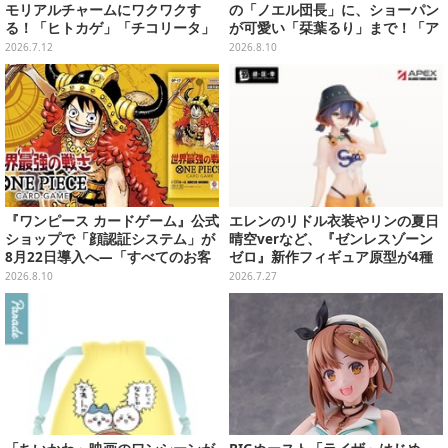
モリアルチャームにワクワクす
の「ノエル団長」に、ショーパン
る！「ヒトカゲ」「チコリータ」
が可愛い「栞葉るり」まで！「ア
たち御三家や、幻のポケモンも揃
コスタ池袋」人気VTuberレイヤ
2026.7.12
2026.8.10
えた全20種
ーまとめ
『ワンピース カードゲーム』公式
エレンのリドル衣装やリンの夏日
ショップで「顔認証システム」が
晴空verなど、『ゼンレスゾーン
8月22日導入へ―「すべてのお客
ゼロ』新作フィギュア原型が4種
様へ公平な販売機会をお届けする
公開！
2026.8.10
2026.7.27
ため」