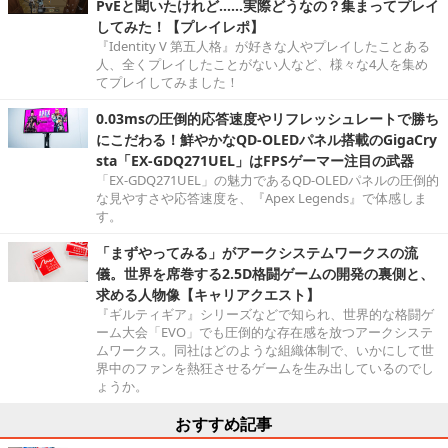
PvEと聞いたけれど……実際どうなの？集まってプレイ
してみた！【プレイレポ】
『Identity V 第五人格』が好きな人やプレイしたことある
人、全くプレイしたことがない人など、様々な4人を集め
てプレイしてみました！
0.03msの圧倒的応答速度やリフレッシュレートで勝ち
にこだわる！鮮やかなQD-OLEDパネル搭載のGigaCry
sta「EX-GDQ271UEL」はFPSゲーマー注目の武器
「EX-GDQ271UEL」の魅力であるQD-OLEDパネルの圧倒的
な見やすさや応答速度を、『Apex Legends』で体感しま
す。
「まずやってみる」がアークシステムワークスの流
儀。世界を席巻する2.5D格闘ゲームの開発の裏側と、
求める人物像【キャリアクエスト】
『ギルティギア』シリーズなどで知られ、世界的な格闘ゲ
ーム大会「EVO」でも圧倒的な存在感を放つアークシステ
ムワークス。同社はどのような組織体制で、いかにして世
界中のファンを熱狂させるゲームを生み出しているのでし
ょうか。
おすすめ記事