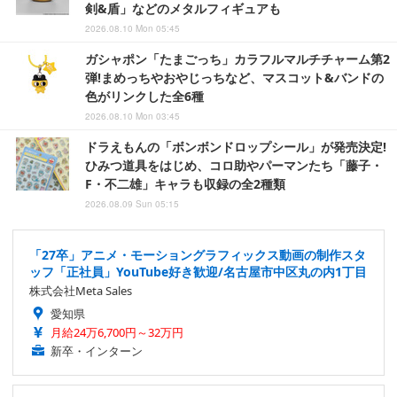
剣&盾」などのメタルフィギュアも
2026.08.10 Mon 05:45
ガシャポン「たまごっち」カラフルマルチチャーム第2
弾!まめっちやおやじっちなど、マスコット&バンドの
色がリンクした全6種
2026.08.10 Mon 03:45
ドラえもんの「ボンボンドロップシール」が発売決定!
ひみつ道具をはじめ、コロ助やパーマンたち「藤子・
F・不二雄」キャラも収録の全2種類
2026.08.09 Sun 05:15
「27卒」アニメ・モーショングラフィックス動画の制作スタ
ッフ「正社員」YouTube好き歓迎/名古屋市中区丸の内1丁目
株式会社Meta Sales
愛知県
月給24万6,700円～32万円
新卒・インターン