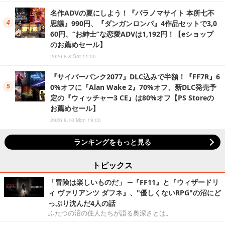
名作ADVの夏にしよう！『パラノマサイト 本所七不
思議』990円、『ダンガンロンパ』4作品セットで3,0
60円、“お紳士”な恋愛ADVは1,192円！【eショップ
のお薦めセール】
2026.8.8 Sat 11:00
『サイバーパンク2077』DLC込みで半額！『FF7R』6
0%オフに『Alan Wake 2』70%オフ、新DLC発売予
定の『ウィッチャー3 CE』は80%オフ【PS Storeの
お薦めセール】
2026.8.10 Mon 19:00
ランキングをもっと見る
トピックス
「冒険は楽しいものだ」 ─『FF11』と『ウィザードリ
ィ ヴァリアンツ ダフネ』、"優しくないRPG"の沼にど
っぷり沈んだ4人の話
ふたつの沼の住人たちが語る奥深さとは。