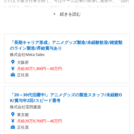
どの文字書き仕事を経て、今はゲーム記事の執筆に邁進中。「隠れ
た名作を、隠れていない名作に」が、ゲームライターとしての目
標。隙あらば、あまり知られていない作品にスポットを当てたが
+ 続きを読む
る。仕事は幅広く募集中。
「長期キャリア形成」アニメグッズ製造/未経験歓迎/雑貨類
のライン製造/昇給賞与あり
株式会社Meta Sales
大阪府
月給30万1,300円～60万円
正社員
「20～30代活躍中!」アニメグッズの製造スタッフ/未経験O
K/賞与年2回/スピード選考
株式会社窪田建築
東京都
月給29万9,700円～40万円
正社員