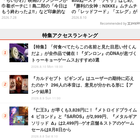
「ちいかわ」映画のワンシーンが
BIGぬースト「ライザ」はじめ、
巾着ポーチに！島二郎の「今日は
『勝利の女神：NIKKE』ムチムチ
もう終わったよ!!」など印象的な
の「レッドフード」「エレグ」が
全6種がカプセルトイにて発売
上位に！7月あみあみフィギュア
2026.7.28
2026.8.10
予約ランキング
Recommended by
特集アクセスランキング
【特集】「何食べてたらこの名前と見た目思い付くん
だよ」が全作品で健在！『ダンロン』のDNAが息づく
トゥーキョーゲームスおすすめ3選
2026.8.10 Mon 18:00
『カルドセプト ビギンズ』はユーザーの期待に応え
たのか？ 296人の本音は、意見が分かれる形に【ア
ンケ結果】
2026.8.9 Sun 11:00
『仁王3』が早くも3,828円に！『メトロイドプライム
4 ビヨンド』と『SAROS』が2,999円、『メタルギア
ソリッド Δ』は2,499円─ゲオ店舗＆ストアのゲーム
セールは8月8日から
2026.8.8 Sat 8:10