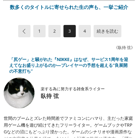
数多くのタイトルに寄せられた生の声も、一挙ご紹介
«
1
2
3
4
続きを読む
《臥待 弦》
「尻ゲー」と騒がれた『NIKKE』はなぜ、サービス1周年を迎
えてなお盛り上がるのか―プレイヤーの予想を超える“良展開
の不意打ち”
楽する為に努力する雑食系ライター
臥待 弦
世間のブームとズレた時間差でファミコンにハマり、主だった家庭
用ゲーム機を遊び続けてきたフリーライター。ゲームブックやTRP
Gなどの沼にもどっぷり浸かった。ゲームのシナリオや漫画原作な