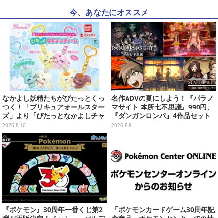
今、あなたにオススメ
なかよし妖精たちがぴたっとくっ
名作ADVの夏にしよう！『パラノ
つく！「プリキュアオールスター
マサイト 本所七不思議』990円、
ズ」より「ぴたっとなかよしチャ
『ダンガンロンパ』4作品セット
ーム」が8月発売
で3,060円、“お紳士”な恋愛ADV
2026.8.10
2026.8.8
は1,192円！【eショップのお薦め
セール】
『ポケモン』30周年一番くじ第2
「ポケモンカードゲーム30周年記