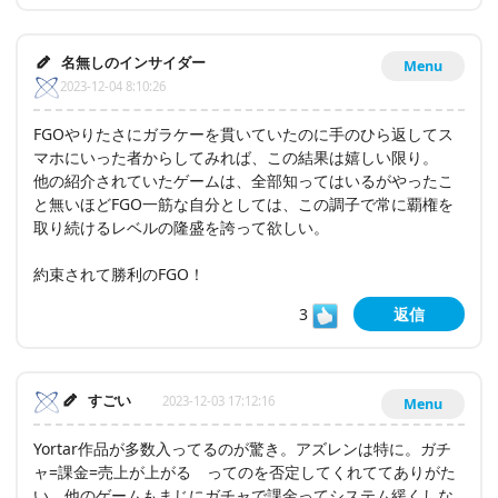
名無しのインサイダー
Menu
2023-12-04 8:10:26
FGOやりたさにガラケーを貫いていたのに手のひら返してス
マホにいった者からしてみれば、この結果は嬉しい限り。
他の紹介されていたゲームは、全部知ってはいるがやったこ
と無いほどFGO一筋な自分としては、この調子で常に覇権を
取り続けるレベルの隆盛を誇って欲しい。
約束されて勝利のFGO！
3
返信
すごい
2023-12-03 17:12:16
Menu
Yortar作品が多数入ってるのが驚き。アズレンは特に。ガチ
ャ=課金=売上が上がる ってのを否定してくれててありがた
い。他のゲームもまじにガチャで課金ってシステム緩くしな