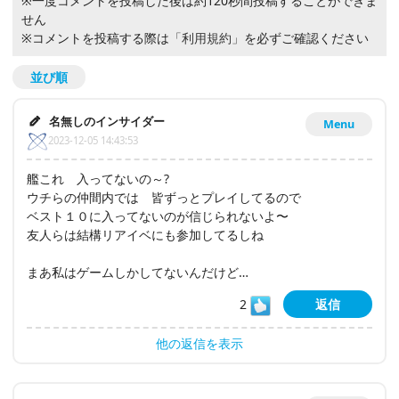
※一度コメントを投稿した後は約120秒間投稿することができま
せん
※コメントを投稿する際は
「利用規約」
を必ずご確認ください
並び順
名無しのインサイダー
Menu
2023-12-05 14:43:53
艦これ 入ってないの～?
ウチらの仲間内では 皆ずっとプレイしてるので
ベスト１０に入ってないのが信じられないよ〜
友人らは結構リアイベにも参加してるしね
まあ私はゲームしかしてないんだけど…
2
返信
他の返信を表示