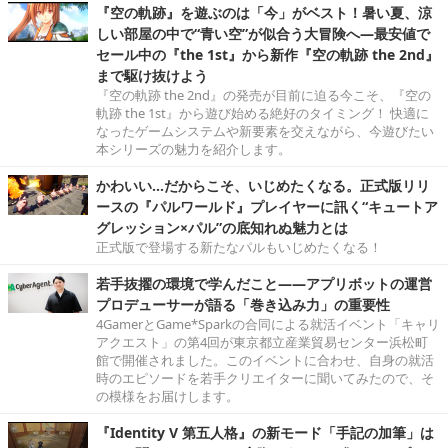
『空の軌跡』を遊ぶのは「今」がベスト！暑い夏、涼
しい部屋の中で“青い空”が似合う大冒険へ―最安値で
セール中の『the 1st』から新作『空の軌跡 the 2nd』
まで駆け抜けよう
『空の軌跡 the 2nd』の発売が目前に迫る今こそ、『空の
軌跡 the 1st』から遊び始める絶好のタイミング！ 快適に
なったゲームシステムや新要素を交えながら、今遊びたい
本シリーズの魅力を紹介します。
かわいい…だからこそ、いじめたくなる。正式版リリ
ースの『パルワールド』プレイヤーに訊く“キュートア
グレッション×パル”の底知れぬ魅力とは
正式版で登場する新たなパルもいじめたくなる！
若手抜擢の環境で学んだこと――アプリボットの運営
プロデューサーが語る「巻き込み力」の重要性
4GamerとGame*Sparkの合同による就活イベント「キャリ
アクエスト」の第4回が東京都立産業貿易センター浜松町
館で開催されました。このイベントに合わせ、自身の就活
時のエピソードを若手クリエイターに聞いてみたので、そ
の模様をお届けします。
『Identity V 第五人格』の新モード「手記の加筆」は