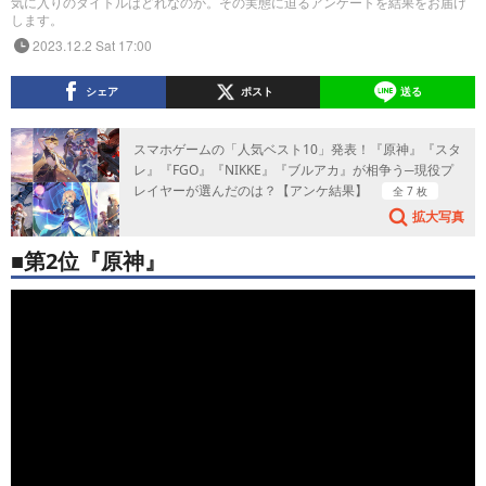
気に入りのタイトルはどれなのか。その実態に迫るアンケートを結果をお届け
します。
2023.12.2 Sat 17:00
シェア
ポスト
送る
スマホゲームの「人気ベスト10」発表！『原神』『スタ
レ』『FGO』『NIKKE』『ブルアカ』が相争う─現役プ
レイヤーが選んだのは？【アンケ結果】
全 7 枚
拡大写真
■第2位『原神』