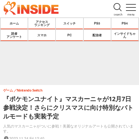
search
menu
アクセス
ホーム
スイッチ
PS5
PS4
ランキング
読者
インサイドちゃ
スマホ
PC
配信者
アンケート
ん
ゲーム
Nintendo Switch
『ポケモンユナイト』マスカーニャが12月7日
参戦決定！さらにクリスマスに向け特別なバト
ルモードも実装予定
人気のマスカーニャがついに参戦！美麗なオリジナルアートも公開されていま
す。
2023.11.24 Fri 12:40