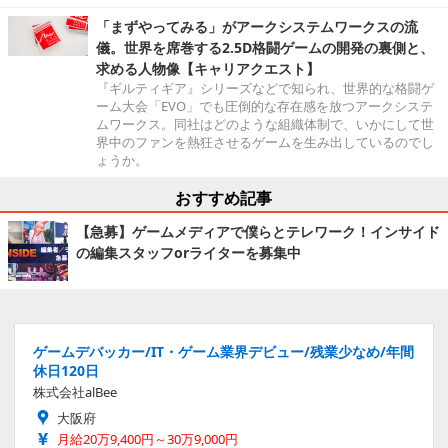
「まずやってみる」がアークシステムワークスの流
儀。世界を席巻する2.5D格闘ゲームの開発の裏側と、
求める人物像【キャリアクエスト】
『ギルティギア』シリーズなどで知られ、世界的な格闘ゲ
ーム大会「EVO」でも圧倒的な存在感を放つアークシステ
ムワークス。同社はどのような組織体制で、いかにして世
界中のファンを熱狂させるゲームを生み出しているのでし
ょうか。
おすすめ記事
【急募】ゲームメディアで僕らとテレワーク！インサイド
の編集スタッフorライターを募集中
ゲームデバッカー/IT・ゲーム業界デビュー/残業少なめ/年間
休日120日
株式会社alBee
大阪府
月給20万9,400円～30万9,000円