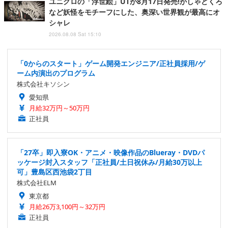
ユニクロの「浮世絵」UTが8月17日発売!がしゃどくろ
など妖怪をモチーフにした、奥深い世界観が最高にオ
シャレ
2026.08.08 Sat 15:10
「0からのスタート」ゲーム開発エンジニア/正社員採用/ゲ
ーム内演出のプログラム
株式会社キソシン
愛知県
月給32万円～50万円
正社員
「27卒」即入寮OK・アニメ・映像作品のBlueray・DVDパ
ッケージ封入スタッフ「正社員/土日祝休み/月給30万以上
可」豊島区西池袋2丁目
株式会社ELM
東京都
月給26万3,100円～32万円
正社員