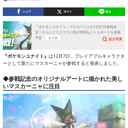
シェア
ポスト
送る
『ポケモンユナイト』マスカーニャが12月7日参戦決
定！さらにクリスマスに向け特別なバトルモードも実装
予定
全 4 枚
拡大写真
『ポケモンユナイト』
は12月7日、プレイアブルキャラクタ
ーとして新たにマスカーニャが参戦すると発表しました。
◆参戦記念のオリジナルアートに描かれた美し
いマスカーニャに注目