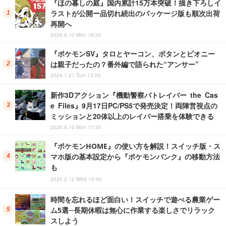
『ほの暮しの庭』国内累計15万本突破！描き下ろしイ
ラストが公開ー品切れ続出のパッケージ版も順次出荷
再開へ
2026.8.10 Mon 19:20
『ポケモンSV』タロとヤーコン、ボタンとピオニー
は親子だったの？番外編で語られた“アンサー”
2024.1.21 Sun 12:00
新作3Dアクション『機動警察パトレイバー the Cas
e Files』9月17日PC/PS5で発売決定！両陣営視点の
ミッションと20体以上のレイバー搭乗を体験できる
2026.8.10 Mon 17:35
『ポケモンHOME』の使い方を解説！スイッチ版・ス
マホ版の基本設定から『ポケモンバンク』の移動方法
も
2020.2.12 Wed 19:00
時間を忘れるほど面白い！スイッチで遊べる農業ゲー
ム5選─長期休暇は無心に作業する楽しさでリラック
スしよう