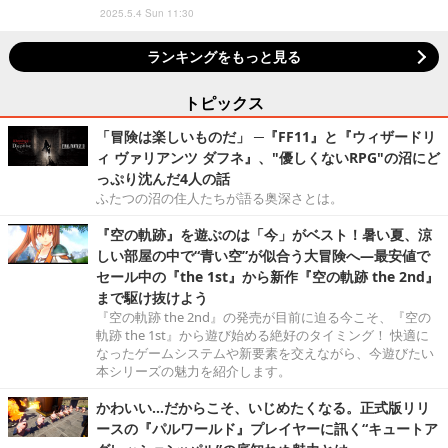
2025.5.4 Sun 11:30
ランキングをもっと見る
トピックス
「冒険は楽しいものだ」 ─『FF11』と『ウィザードリ
ィ ヴァリアンツ ダフネ』、"優しくないRPG"の沼にど
っぷり沈んだ4人の話
ふたつの沼の住人たちが語る奥深さとは。
『空の軌跡』を遊ぶのは「今」がベスト！暑い夏、涼
しい部屋の中で“青い空”が似合う大冒険へ―最安値で
セール中の『the 1st』から新作『空の軌跡 the 2nd』
まで駆け抜けよう
『空の軌跡 the 2nd』の発売が目前に迫る今こそ、『空の
軌跡 the 1st』から遊び始める絶好のタイミング！ 快適に
なったゲームシステムや新要素を交えながら、今遊びたい
本シリーズの魅力を紹介します。
かわいい…だからこそ、いじめたくなる。正式版リリ
ースの『パルワールド』プレイヤーに訊く“キュートア