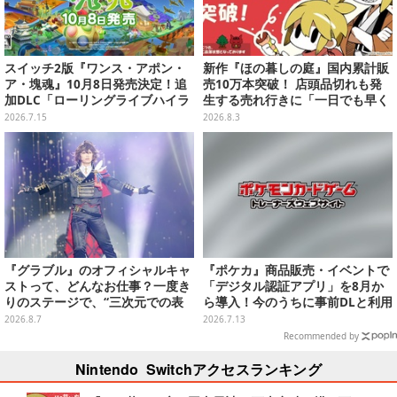
スイッチ2版『ワンス・アポン・
新作『ほの暮しの庭』国内累計販
ア・塊魂』10月8日発売決定！追
売10万本突破！ 店頭品切れも発
加DLC「ローリングライブハイラ
生する売れ行きに「一日でも早く
イツ」も全機種で配信へ
お届けできるよう準備」
2026.7.15
2026.8.3
『グラブル』のオフィシャルキャ
『ポケカ』商品販売・イベントで
ストって、どんなお仕事？一度き
「デジタル認証アプリ」を8月か
りのステージで、“三次元での表
ら導入！今のうちに事前DLと利用
現”に全力を懸けるキャスト陣の
登録をお願い
2026.8.7
2026.7.13
舞台裏【インタビュー】
Recommended by
Nintendo Switchアクセスランキング