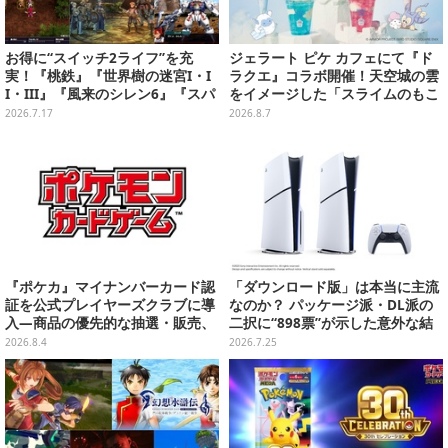
お得に“スイッチ2ライフ”を充
ジェラート ピケ カフェにて『ド
実！『桃鉄』『世界樹の迷宮I・I
ラクエ』コラボ開催！天空城の雲
I・III』『風来のシレン6』『スパ
をイメージした「スライムのもこ
ロボY』が3,278円─ゲオ店舗のゲ
もこ天空クレープ」などを提供
2026.7.17
2026.8.7
ームセールを現地調査
『ポケカ』マイナンバーカード認
「ダウンロード版」は本当に主流
証を公式プレイヤーズクラブに導
なのか？ パッケージ派・DL派の
入―商品の優先的な抽選・販売、
二択に“898票”が示した意外な結
公式大会への参加申し込みに活用
末【アンケ結果】
2026.8.4
2026.7.25