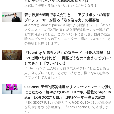
グレッション×パル”の底知れぬ魅力とは
正式版で登場する新たなパルもいじめたくなる！
若手抜擢の環境で学んだこと――アプリボットの運営
プロデューサーが語る「巻き込み力」の重要性
4GamerとGame*Sparkの合同による就活イベント「キャリ
アクエスト」の第4回が東京都立産業貿易センター浜松町
館で開催されました。このイベントに合わせ、自身の就活
時のエピソードを若手クリエイターに聞いてみたので、そ
の模様をお届けします。
『Identity V 第五人格』の新モード「手記の加筆」は
PvEと聞いたけれど……実際どうなの？集まってプレイ
してみた！【プレイレポ】
『Identity V 第五人格』が好きな人やプレイしたことある
人、全くプレイしたことがない人など、様々な4人を集め
てプレイしてみました！
0.03msの圧倒的応答速度やリフレッシュレートで勝ち
にこだわる！鮮やかなQD-OLEDパネル搭載のGigaCry
sta「EX-GDQ271UEL」はFPSゲーマー注目の武器
「EX-GDQ271UEL」の魅力であるQD-OLEDパネルの圧倒的
な見やすさや応答速度を、『Apex Legends』で体感しま
す。