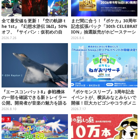
全て最安値を更新！『空の軌跡 t
まだ間に合う！『ポケカ』30周年
he 1st』『幻想水滸伝 I&II』50%
記念拡張パック「30th CELEBRAT
オフ、『サイパン：仮初めの自
ION」抽選販売がホビーステーシ
由』は40%オフ─あの“ストリップ
ョンで実施中、8月6日まで
2026.7.26
2026.8.6
ACT”もお手頃価格に【eショッ
プ・PS Storeのお薦めセール】
『エースコンバット8』参戦機体
『ポケモンスリープ』3周年記念
の一部を確認できる新トレイラー
イベントが、横浜みなとみらいで
公開。開発者が音楽の魅力を語る
開催！巨大カビゴンやコラボメニ
インタビュー第2弾も
ューなど限定企画がいっぱい
2026.8.10
2026.7.17