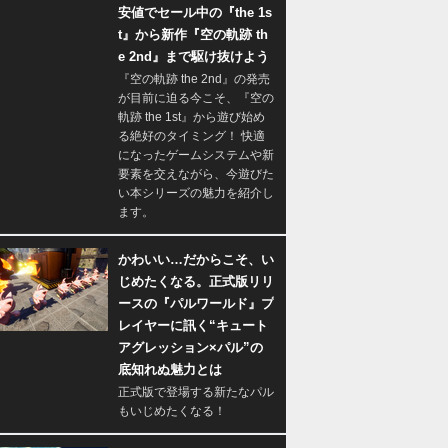
安値でセール中の『the 1s
t』から新作『空の軌跡 th
e 2nd』まで駆け抜けよう
『空の軌跡 the 2nd』の発売
が目前に迫る今こそ、『空の
軌跡 the 1st』から遊び始め
る絶好のタイミング！ 快適
になったゲームシステムや新
要素を交えながら、今遊びた
い本シリーズの魅力を紹介し
ます。
かわいい…だからこそ、い
じめたくなる。正式版リリ
ースの『パルワールド』プ
レイヤーに訊く“キュート
アグレッション×パル”の
底知れぬ魅力とは
正式版で登場する新たなパル
もいじめたくなる！