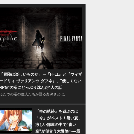
「冒険は楽しいものだ」 ─『FF11』と『ウィザ
ードリィ ヴァリアンツ ダフネ』、"優しくない
RPG"の沼にどっぷり沈んだ4人の話
ふたつの沼の住人たちが語る奥深さとは。
『空の軌跡』を遊ぶのは
「今」がベスト！暑い夏、
涼しい部屋の中で“青い
空”が似合う大冒険へ―最