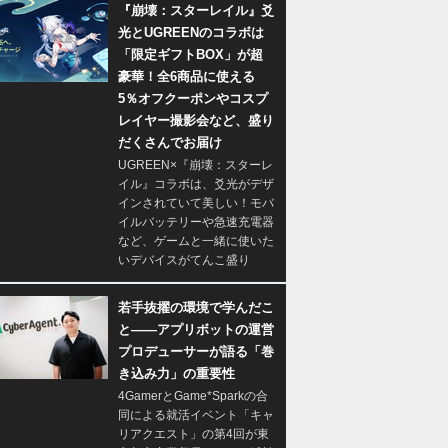
『崩壊：スターレイル』爻
光とUGREENのコラボは
「限定ギフトBOX」が超
豪華！全6商品に使える
5％オフクーポンやコスプ
レイヤー撮影会など、盛り
だくさんでお届け
UGREEN×『崩壊：スターレ
イル』コラボは、爻光がデザ
インされていて美しい！モバ
イルバッテリーや急速充電器
など、ゲームと一緒に使いた
いデバイスがてんこ盛り
若手抜擢の環境で学んだこ
と――アプリボットの運営
プロデューサーが語る「巻
き込み力」の重要性
4GamerとGame*Sparkの合
同による就活イベント「キャ
リアクエスト」の第4回が東