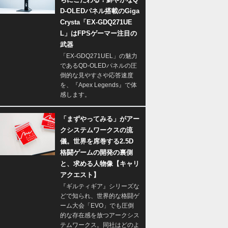
D-OLEDパネル搭載のGiga
Crysta「EX-GDQ271UE
L」はFPSゲーマー注目の
武器
「EX-GDQ271UEL」の魅力
であるQD-OLEDパネルの圧
倒的な見やすさや応答速度
を、『Apex Legends』で体
感します。
「まずやってみる」がアー
クシステムワークスの流
儀。世界を席巻する2.5D
格闘ゲームの開発の裏側
と、求める人物像【キャリ
アクエスト】
『ギルティギア』シリーズな
どで知られ、世界的な格闘ゲ
ーム大会「EVO」でも圧倒
的な存在感を放つアークシス
テムワークス。同社はどのよ