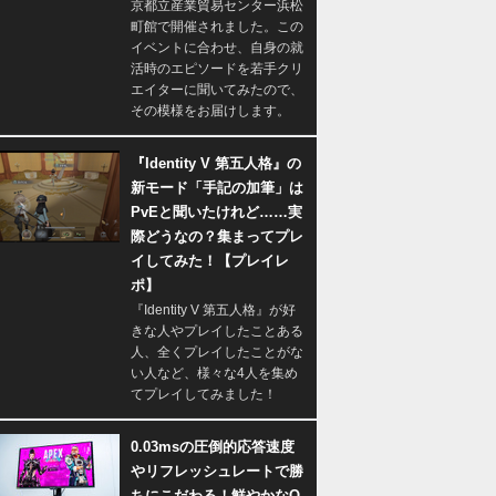
京都立産業貿易センター浜松
町館で開催されました。この
イベントに合わせ、自身の就
活時のエピソードを若手クリ
エイターに聞いてみたので、
その模様をお届けします。
『Identity V 第五人格』の
新モード「手記の加筆」は
PvEと聞いたけれど……実
際どうなの？集まってプレ
イしてみた！【プレイレ
ポ】
『Identity V 第五人格』が好
きな人やプレイしたことある
人、全くプレイしたことがな
い人など、様々な4人を集め
てプレイしてみました！
0.03msの圧倒的応答速度
やリフレッシュレートで勝
ちにこだわる！鮮やかなQ