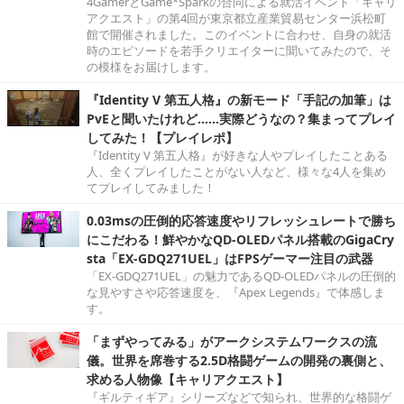
4GamerとGame*Sparkの合同による就活イベント「キャリ
アクエスト」の第4回が東京都立産業貿易センター浜松町
館で開催されました。このイベントに合わせ、自身の就活
時のエピソードを若手クリエイターに聞いてみたので、そ
の模様をお届けします。
『Identity V 第五人格』の新モード「手記の加筆」は
PvEと聞いたけれど……実際どうなの？集まってプレイ
してみた！【プレイレポ】
『Identity V 第五人格』が好きな人やプレイしたことある
人、全くプレイしたことがない人など、様々な4人を集め
てプレイしてみました！
0.03msの圧倒的応答速度やリフレッシュレートで勝ち
にこだわる！鮮やかなQD-OLEDパネル搭載のGigaCry
sta「EX-GDQ271UEL」はFPSゲーマー注目の武器
「EX-GDQ271UEL」の魅力であるQD-OLEDパネルの圧倒的
な見やすさや応答速度を、『Apex Legends』で体感しま
す。
「まずやってみる」がアークシステムワークスの流
儀。世界を席巻する2.5D格闘ゲームの開発の裏側と、
求める人物像【キャリアクエスト】
『ギルティギア』シリーズなどで知られ、世界的な格闘ゲ