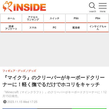
search
menu
アクセス
ホーム
スイッチ
PS5
PS4
ランキング
読者
インサイドちゃ
スマホ
PC
配信者
アンケート
ん
フィギュア・グッズ
グッズ
『マイクラ』のクリーパーがキーボードクリー
ナーに！軽く撫でるだけでホコリをキャッチ
『Minecraft（マインクラフト）』のクリーパーがキーボードクリーナーに！12
月15日発売。
2023.11.15 Wed 17:25