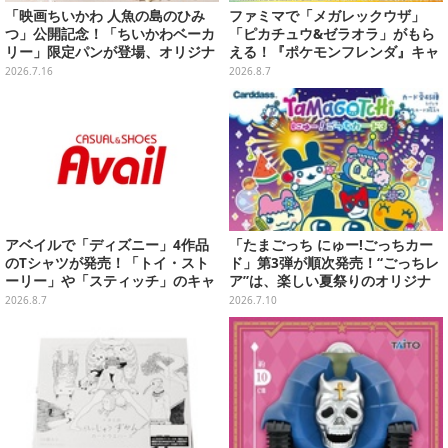
「映画ちいかわ 人魚の島のひみ
ファミマで「メガレックウザ」
つ」公開記念！「ちいかわベーカ
「ピカチュウ&ゼラオラ」がもら
リー」限定パンが登場、オリジナ
える！『ポケモンフレンダ』キャ
ルコースター配布も
ンペーンが8月11日開始
2026.7.16
2026.8.7
アベイルで「ディズニー」4作品
「たまごっち にゅー!ごっちカー
のTシャツが発売！「トイ・スト
ド」第3弾が順次発売！“ごっちレ
ーリー」や「スティッチ」のキャ
ア”は、楽しい夏祭りのオリジナ
ラを刺しゅうでデザイン
ルアートに
2026.8.7
2026.7.10