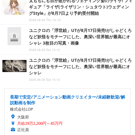
太ももにも目が惹かれるウェディング姿のライザ! フィ
ギュア「ライザ(ライザリン・シュタウト)ウェディン
グStyle」が8月7日より予約受付開始
2026.08.06 Thu 10:15
ユニクロの「浮世絵」UTが8月17日発売!がしゃどくろ
など妖怪をモチーフにした、奥深い世界観が最高にオ
シャレ 3枚目の写真・画像
2026.08.08 Sat 15:10
ユニクロの「浮世絵」UTが8月17日発売!がしゃどくろ
など妖怪をモチーフにした、奥深い世界観が最高にオ
シャレ
2026.08.08 Sat 15:10
長期で安定/アニメーション動画クリエイター/未経験歓迎/解
説動画を制作
株式会社LOP
大阪府
月給29万2,200円～45万円
正社員