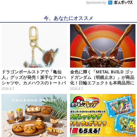
Sponsored by
今、あなたにオススメ
ドラゴンボールストアで「亀仙
金色に輝く「METAL BUILD ゴッ
人」グッズが発売！派手なアロハ
ドガンダム（明鏡止水）」が商品
シャツや、カメハウスのトートバ
化！日輪エフェクトも本商品用に
ッグなど夏らしいアイテムがズラ
刷新した豪華仕様
2026.8.7
2026.8.7
リ