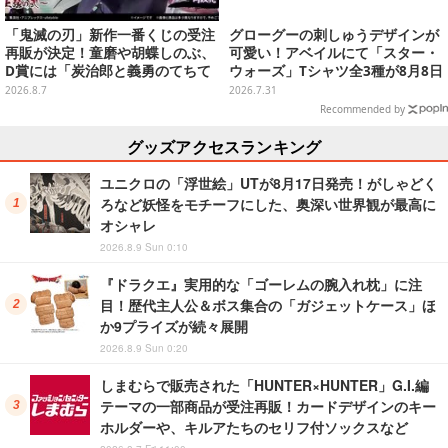
「鬼滅の刃」新作一番くじの受注
グローグーの刺しゅうデザインが
再販が決定！童磨や胡蝶しのぶ、
可愛い！アベイルにて「スター・
D賞には「炭治郎と義勇のてちて
ウォーズ」Tシャツ全3種が8月8日
ちフィギュア」も
発売
2026.8.7
2026.7.31
Recommended by
グッズアクセスランキング
ユニクロの「浮世絵」UTが8月17日発売！がしゃどく
ろなど妖怪をモチーフにした、奥深い世界観が最高に
オシャレ
2026.8.9 Sun 0:10
『ドラクエ』実用的な「ゴーレムの腕入れ枕」に注
目！歴代主人公＆ボス集合の「ガジェットケース」ほ
か9プライズが続々展開
2026.8.9 Sun 0:20
しまむらで販売された「HUNTER×HUNTER」G.I.編
テーマの一部商品が受注再販！カードデザインのキー
ホルダーや、キルアたちのセリフ付ソックスなど