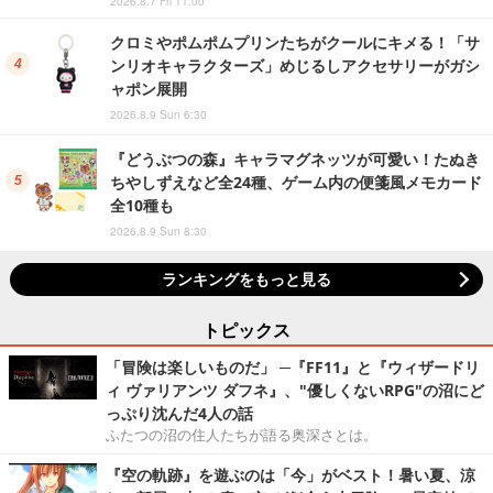
2026.8.7 Fri 11:00
クロミやポムポムプリンたちがクールにキメる！「サ
ンリオキャラクターズ」めじるしアクセサリーがガシ
ャポン展開
2026.8.9 Sun 6:30
『どうぶつの森』キャラマグネッツが可愛い！たぬき
ちやしずえなど全24種、ゲーム内の便箋風メモカード
全10種も
2026.8.9 Sun 8:30
ランキングをもっと見る
トピックス
「冒険は楽しいものだ」 ─『FF11』と『ウィザードリ
ィ ヴァリアンツ ダフネ』、"優しくないRPG"の沼にど
っぷり沈んだ4人の話
ふたつの沼の住人たちが語る奥深さとは。
『空の軌跡』を遊ぶのは「今」がベスト！暑い夏、涼