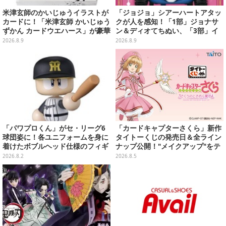
米津玄師のかいじゅうイラストが
「ジョジョ」シアーハートアタッ
カードに！「米津玄師 かいじゅう
クが人を感知！「1部」ジョナサ
ずかん カードウエハース」が豪華
ン＆ディオてちぬい、「3部」イ
ラインナップ
ギー＆クリームのなりきり帽子な
2026.8.9
2026.8.9
どもプライズ展開
「パワプロくん」がセ・リーグ6
「カードキャプターさくら」新作
球団姿に！各ユニフォームを身に
タイトーくじの発売日＆全ライン
着けたボブルヘッド仕様のフィギ
ナップ公開！"メイクアップ"をテ
ュアとしてガシャポン展開
ーマに、日常でも使いたくなるア
2026.8.2
2026.8.5
イテムがズラリ