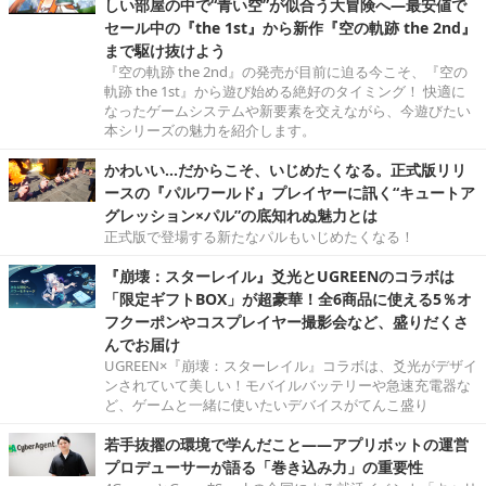
しい部屋の中で“青い空”が似合う大冒険へ―最安値で
セール中の『the 1st』から新作『空の軌跡 the 2nd』
まで駆け抜けよう
『空の軌跡 the 2nd』の発売が目前に迫る今こそ、『空の
軌跡 the 1st』から遊び始める絶好のタイミング！ 快適に
なったゲームシステムや新要素を交えながら、今遊びたい
本シリーズの魅力を紹介します。
かわいい…だからこそ、いじめたくなる。正式版リリ
ースの『パルワールド』プレイヤーに訊く“キュートア
グレッション×パル”の底知れぬ魅力とは
正式版で登場する新たなパルもいじめたくなる！
『崩壊：スターレイル』爻光とUGREENのコラボは
「限定ギフトBOX」が超豪華！全6商品に使える5％オ
フクーポンやコスプレイヤー撮影会など、盛りだくさ
んでお届け
UGREEN×『崩壊：スターレイル』コラボは、爻光がデザイ
ンされていて美しい！モバイルバッテリーや急速充電器な
ど、ゲームと一緒に使いたいデバイスがてんこ盛り
若手抜擢の環境で学んだこと――アプリボットの運営
プロデューサーが語る「巻き込み力」の重要性