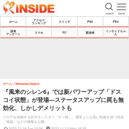
search
menu
アクセス
ホーム
スイッチ
PS5
PS4
ランキング
読者
インサイドちゃ
スマホ
PC
配信者
アンケート
ん
ゲーム
Nintendo Switch
『風来のシレン6』では新パワーアップ「ドス
コイ状態」が登場―ステータスアップに罠も無
効化、しかしデメリットも
フロアを徘徊する巨大モンスター「デッ怪」、通常よりも高い性能を持つ武具
「神器」などの情報も公開。
2023.12.19 Tue 10:06
2023.11.13 Mon 16:35