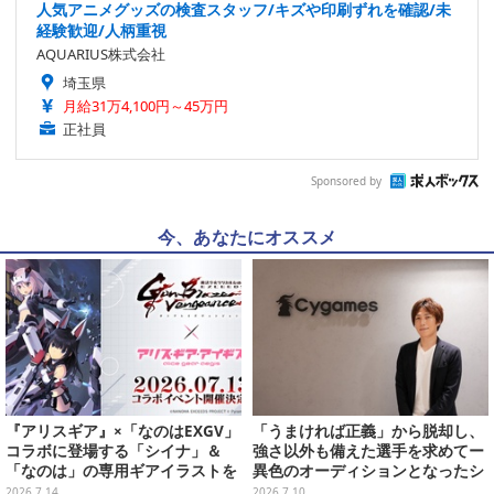
人気アニメグッズの検査スタッフ/キズや印刷ずれを確認/未
経験歓迎/人柄重視
AQUARIUS株式会社
埼玉県
月給31万4,100円～45万円
正社員
Sponsored by
今、あなたにオススメ
『アリスギア』×「なのはEXGV」
「うまければ正義」から脱却し、
コラボに登場する「シイナ」＆
強さ以外も備えた選手を求めてー
「なのは」の専用ギアイラストを
異色のオーディションとなったシ
大公開！ なんと「なのは」は本邦
ャドバ合宿の“狙い”【インタビュ
2026.7.14
2026.7.10