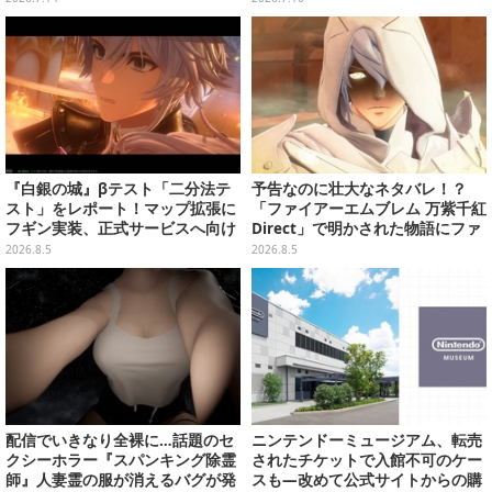
初公開！
ー】
『白銀の城』βテスト「二分法テ
予告なのに壮大なネタバレ！？
スト」をレポート！マップ拡張に
「ファイアーエムブレム 万紫千紅
フギン実装、正式サービスへ向け
Direct」で明かされた物語にファ
た進化を要チェック
ンも震え上がる
2026.8.5
2026.8.5
配信でいきなり全裸に…話題のセ
ニンテンドーミュージアム、転売
クシーホラー『スパンキング除霊
されたチケットで入館不可のケー
師』人妻霊の服が消えるバグが発
スも―改めて公式サイトからの購