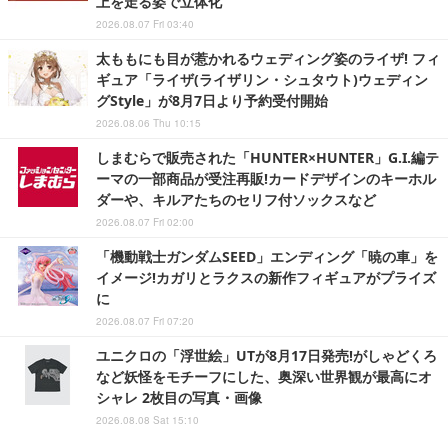
上を走る姿で立体化
2026.08.07 Fri 03:40
太ももにも目が惹かれるウェディング姿のライザ! フィ
ギュア「ライザ(ライザリン・シュタウト)ウェディン
グStyle」が8月7日より予約受付開始
2026.08.06 Thu 10:15
しまむらで販売された「HUNTER×HUNTER」G.I.編テ
ーマの一部商品が受注再販!カードデザインのキーホル
ダーや、キルアたちのセリフ付ソックスなど
2026.08.07 Fri 02:00
「機動戦士ガンダムSEED」エンディング「暁の車」を
イメージ!カガリとラクスの新作フィギュアがプライズ
に
2026.08.07 Fri 07:20
ユニクロの「浮世絵」UTが8月17日発売!がしゃどくろ
など妖怪をモチーフにした、奥深い世界観が最高にオ
シャレ 2枚目の写真・画像
2026.08.08 Sat 15:10