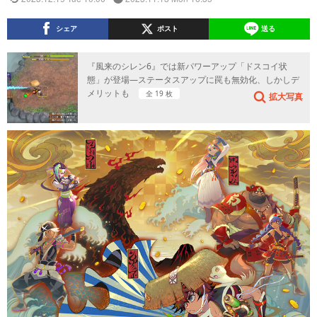
シェア
ポスト
送る
『風来のシレン6』では新パワーアップ「ドスコイ状
態」が登場―ステータスアップに罠も無効化、しかしデ
メリットも
全 19 枚
拡大写真