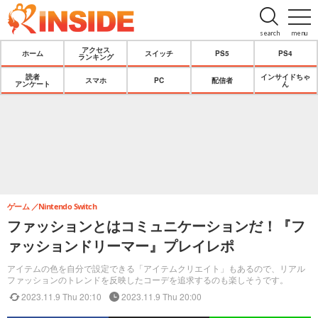
search
menu
アクセス
ホーム
スイッチ
PS5
PS4
ランキング
読者
インサイドちゃ
スマホ
PC
配信者
アンケート
ん
ゲーム
Nintendo Switch
ファッションとはコミュニケーションだ！『フ
ァッションドリーマー』プレイレポ
アイテムの色を自分で設定できる「アイテムクリエイト」もあるので、リアル
ファッションのトレンドを反映したコーデを追求するのも楽しそうです。
2023.11.9 Thu 20:10
2023.11.9 Thu 20:00