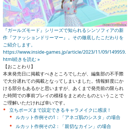
『ガールズモード』シリーズで知られるシンソフィアの新
作『ファッションドリーマー』。その徹底したこだわりを
ご紹介します。
https://www.inside-games.jp/article/2023/11/09/149959.
html
続きを読む »
【おことわり】
本来発売日に掲載すべきところでしたが、編集部の不手際
で大分遅れての掲載となってしまいました。情報鮮度にか
ける部分もあるかと思いますが、あくまで発売前の限られ
た時間での事前プレイの模様をまとめたものということで
ご理解いただければ幸いです。
立ちポーズまで設定できるキャラメイクに感涙！
ルカット作例その1：「アネゴ肌のシスタ」の場合
ルカット作例その2：「親切なカイン」の場合