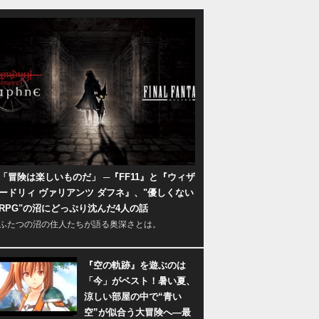
「冒険は楽しいものだ」 ─『FF11』と『ウィザ
ードリィ ヴァリアンツ ダフネ』、"優しくない
RPG"の沼にどっぷり沈んだ4人の話
ふたつの沼の住人たちが語る奥深さとは。
『空の軌跡』を遊ぶのは
「今」がベスト！暑い夏、
涼しい部屋の中で“青い
空”が似合う大冒険へ―最