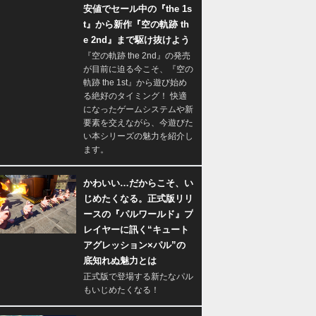
安値でセール中の『the 1s
t』から新作『空の軌跡 th
e 2nd』まで駆け抜けよう
『空の軌跡 the 2nd』の発売
が目前に迫る今こそ、『空の
軌跡 the 1st』から遊び始め
る絶好のタイミング！ 快適
になったゲームシステムや新
要素を交えながら、今遊びた
い本シリーズの魅力を紹介し
ます。
かわいい…だからこそ、い
じめたくなる。正式版リリ
ースの『パルワールド』プ
レイヤーに訊く“キュート
アグレッション×パル”の
底知れぬ魅力とは
正式版で登場する新たなパル
もいじめたくなる！