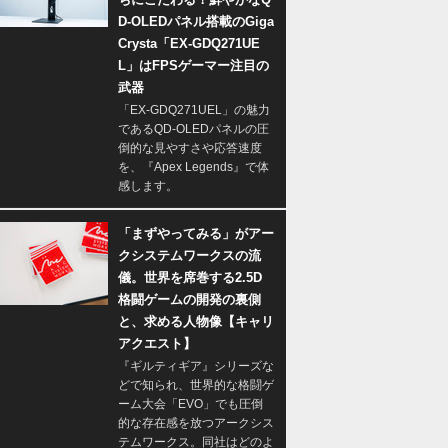
D-OLEDパネル搭載のGiga
Crysta「EX-GDQ271UE
L」はFPSゲーマー注目の
武器
「EX-GDQ271UEL」の魅力
であるQD-OLEDパネルの圧
倒的な見やすさや応答速度
を、『Apex Legends』で体
感します。
「まずやってみる」がアー
クシステムワークスの流
儀。世界を席巻する2.5D
格闘ゲームの開発の裏側
と、求める人物像【キャリ
アクエスト】
『ギルティギア』シリーズな
どで知られ、世界的な格闘ゲ
ーム大会「EVO」でも圧倒
的な存在感を放つアークシス
テムワークス。同社はどのよ