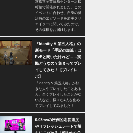
京都立産業貿易センター浜松
町館で開催されました。この
イベントに合わせ、自身の就
活時のエピソードを若手クリ
エイターに聞いてみたので、
その模様をお届けします。
『Identity V 第五人格』の
新モード「手記の加筆」は
PvEと聞いたけれど……実
際どうなの？集まってプレ
イしてみた！【プレイレ
ポ】
『Identity V 第五人格』が好
きな人やプレイしたことある
人、全くプレイしたことがな
い人など、様々な4人を集め
てプレイしてみました！
0.03msの圧倒的応答速度
やリフレッシュレートで勝
ちにこだわる！鮮やかなQ