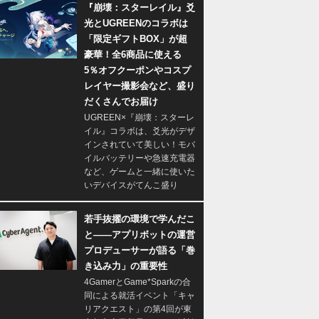
『崩壊：スターレイル』爻
光とUGREENのコラボは
「限定ギフトBOX」が超
豪華！全6商品に使える
5％オフクーポンやコスプ
レイヤー撮影会など、盛り
だくさんでお届け
UGREEN×『崩壊：スターレ
イル』コラボは、爻光がデザ
インされていて美しい！モバ
イルバッテリーや急速充電器
など、ゲームと一緒に使いた
いデバイスがてんこ盛り
若手抜擢の環境で学んだこ
と――アプリボットの運営
プロデューサーが語る「巻
き込み力」の重要性
4GamerとGame*Sparkの合
同による就活イベント「キャ
リアクエスト」の第4回が東