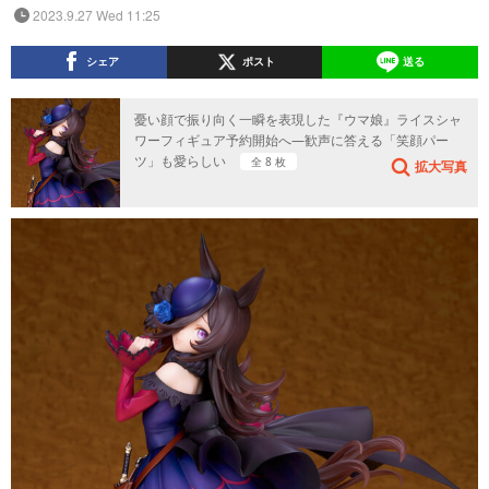
2023.9.27 Wed 11:25
シェア
ポスト
送る
憂い顔で振り向く一瞬を表現した『ウマ娘』ライスシャ
ワーフィギュア予約開始へ―歓声に答える「笑顔パー
ツ」も愛らしい
全 8 枚
拡大写真