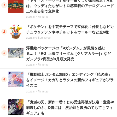
は、ウッディたちがレトロ感満載のアナログレコード
上を走る姿で立体化
2026.8.7 Fri 12:40
『ポケモン』を手芸モチーフで立体化！仲良しなピカ
チュウ＆デデンネやチルット＆ウールーなど全6種
2026.8.9 Sun 13:00
浮世絵パッケージの「νガンダム」が風情を感じ
る…！「RG 上海フリーダム [クリアカラー]」など
ガンプラ2商品が8月順次発売
2026.8.7 Fri 19:30
「機動戦士ガンダムSEED」エンディング「暁の車」
をイメージ！カガリとラクスの新作フィギュアがプラ
イズに
2026.8.7 Fri 16:20
「鬼滅の刃」新作一番くじの受注再販が決定！童磨や
胡蝶しのぶ、D賞には「炭治郎と義勇のてちてちフィ
ギュア」も