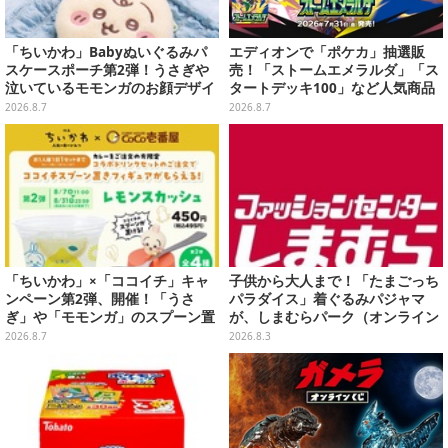
「ちいかわ」Babyぬいぐるみパ
エディオンで「ポケカ」抽選販
スケースポーチ第2弾！うさぎや
売！「ストームエメラルダ」「ス
泣いているモモンガのお顔デザイ
タートデッキ100」など人気商品
ン全4種が8月下旬プライズ展開
が対象
2026.8.7
2026.8.7
「ちいかわ」×「ココイチ」キャ
子供から大人まで！「たまごっち
ンペーン第2弾、開催！「うさ
パラダイス」着ぐるみパジャマ
ぎ」や「モモンガ」のスプーン置
が、しまむらパーク（オンライン
きをGETしよう
ストア）にて受注生産
2026.8.7
2026.8.3