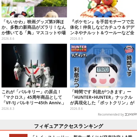
「ちいかわ」映画グッズ第3弾ほ
『ポケモン』を手芸モチーフで立
か、多数の新商品がズラリ！なん
体化！仲良しなピカチュウ＆デデ
か懐いてる「鳥」マスコットや場
ンネやチルット＆ウールーなど全
面写アイテムなど必見のラインナ
6種
2026.8.6
2026.8.9
ップ
これが「バルキリー」の原点！
「時間です 利息がつきます」ー
「マクロス」45周年商品として
「HUNTER×HUNTER」ナックル
「VF-1J バルキリー45th Anniv.」
が具現化した「ポットクリン」が
が予約開始
貯金箱としてプライズ展開
2026.8.3
2026.8.6
Recommended by
フィギュアアクセスランキング
「トイ・ストーリー」新作一番くじが発売決定！A賞