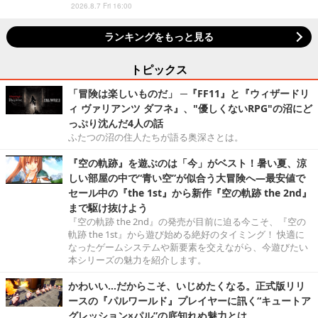
2026.8.7 Fri 16:00
ランキングをもっと見る
トピックス
「冒険は楽しいものだ」 ─『FF11』と『ウィザードリ
ィ ヴァリアンツ ダフネ』、"優しくないRPG"の沼にど
っぷり沈んだ4人の話
ふたつの沼の住人たちが語る奥深さとは。
『空の軌跡』を遊ぶのは「今」がベスト！暑い夏、涼
しい部屋の中で“青い空”が似合う大冒険へ―最安値で
セール中の『the 1st』から新作『空の軌跡 the 2nd』
まで駆け抜けよう
『空の軌跡 the 2nd』の発売が目前に迫る今こそ、『空の
軌跡 the 1st』から遊び始める絶好のタイミング！ 快適に
なったゲームシステムや新要素を交えながら、今遊びたい
本シリーズの魅力を紹介します。
かわいい…だからこそ、いじめたくなる。正式版リリ
ースの『パルワールド』プレイヤーに訊く“キュートア
グレッション×パル”の底知れぬ魅力とは