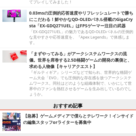
てプレイしてみました！
0.03msの圧倒的応答速度やリフレッシュレートで勝ち
にこだわる！鮮やかなQD-OLEDパネル搭載のGigaCry
sta「EX-GDQ271UEL」はFPSゲーマー注目の武器
「EX-GDQ271UEL」の魅力であるQD-OLEDパネルの圧倒的
な見やすさや応答速度を、『Apex Legends』で体感しま
す。
「まずやってみる」がアークシステムワークスの流
儀。世界を席巻する2.5D格闘ゲームの開発の裏側と、
求める人物像【キャリアクエスト】
『ギルティギア』シリーズなどで知られ、世界的な格闘ゲ
ーム大会「EVO」でも圧倒的な存在感を放つアークシステ
ムワークス。同社はどのような組織体制で、いかにして世
界中のファンを熱狂させるゲームを生み出しているのでし
ょうか。
おすすめ記事
【急募】ゲームメディアで僕らとテレワーク！インサイド
の編集スタッフorライターを募集中