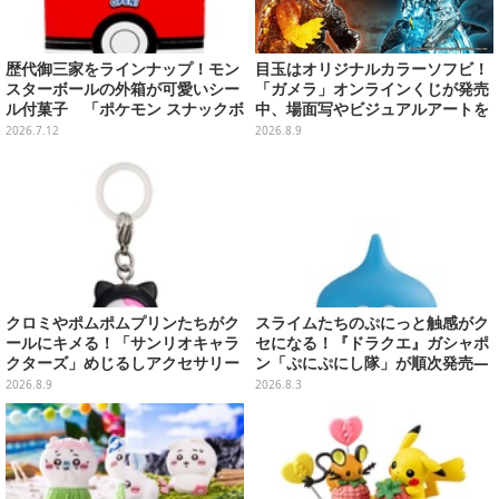
歴代御三家をラインナップ！モン
目玉はオリジナルカラーソフビ！
スターボールの外箱が可愛いシー
「ガメラ」オンラインくじが発売
ル付菓子 「ポケモン スナックボ
中、場面写やビジュアルアートを
ックス」が7月13日発売
使用した豪華賞品をラインナップ
2026.7.12
2026.8.9
クロミやポムポムプリンたちがク
スライムたちのぷにっと触感がク
ールにキメる！「サンリオキャラ
セになる！『ドラクエ』ガシャポ
クターズ」めじるしアクセサリー
ン「ぷにぷにし隊」が順次発売―
がガシャポン展開
全4種ではぐれメタルは固め
2026.8.9
2026.8.3