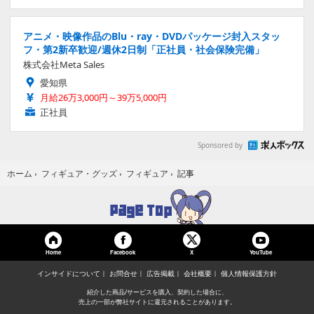
アニメ・映像作品のBlu・ray・DVDパッケージ封入スタッ
フ・第2新卒歓迎/週休2日制「正社員・社会保険完備」
株式会社Meta Sales
愛知県
月給26万3,000円～39万5,000円
正社員
Sponsored by
記事
ホーム
›
フィギュア・グッズ
›
フィギュア
›
Home
Facebook
YouTube
X
インサイドについて
お問合せ
広告掲載
会社概要
個人情報保護方針
紹介した商品/サービスを購入、契約した場合に、
売上の一部が弊社サイトに還元されることがあります。