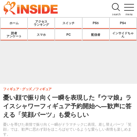
search
menu
アクセス
ホーム
スイッチ
PS5
PS4
ランキング
読者
インサイドちゃ
スマホ
PC
配信者
アンケート
ん
フィギュア・グッズ
フィギュア
憂い顔で振り向く一瞬を表現した『ウマ娘』ラ
イスシャワーフィギュア予約開始へ―歓声に答
える「笑顔パーツ」も愛らしい
憂いを帯びた表情で振り向く一瞬がドラマチックに表現。差し替えパーツ「笑
顔」では、歓声に思わず顔をほころばせているような愛らしい表情も楽しめま
す。