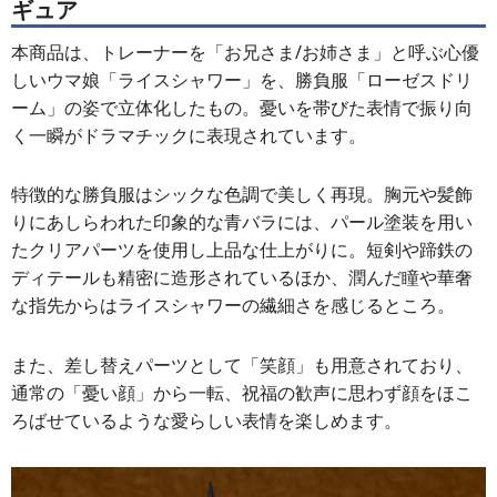
ギュア
本商品は、トレーナーを「お兄さま/お姉さま」と呼ぶ心優
しいウマ娘「ライスシャワー」を、勝負服「ローゼスドリ
ーム」の姿で立体化したもの。憂いを帯びた表情で振り向
く一瞬がドラマチックに表現されています。
特徴的な勝負服はシックな色調で美しく再現。胸元や髪飾
りにあしらわれた印象的な青バラには、パール塗装を用い
たクリアパーツを使用し上品な仕上がりに。短剣や蹄鉄の
ディテールも精密に造形されているほか、潤んだ瞳や華奢
な指先からはライスシャワーの繊細さを感じるところ。
また、差し替えパーツとして「笑顔」も用意されており、
通常の「憂い顔」から一転、祝福の歓声に思わず顔をほこ
ろばせているような愛らしい表情を楽しめます。