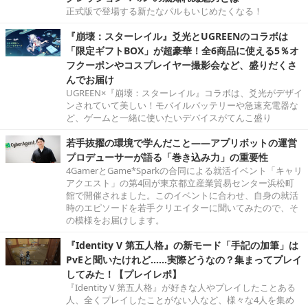
正式版で登場する新たなパルもいじめたくなる！
『崩壊：スターレイル』爻光とUGREENのコラボは
「限定ギフトBOX」が超豪華！全6商品に使える5％オ
フクーポンやコスプレイヤー撮影会など、盛りだくさ
んでお届け
UGREEN×『崩壊：スターレイル』コラボは、爻光がデザイ
ンされていて美しい！モバイルバッテリーや急速充電器な
ど、ゲームと一緒に使いたいデバイスがてんこ盛り
若手抜擢の環境で学んだこと――アプリボットの運営
プロデューサーが語る「巻き込み力」の重要性
4GamerとGame*Sparkの合同による就活イベント「キャリ
アクエスト」の第4回が東京都立産業貿易センター浜松町
館で開催されました。このイベントに合わせ、自身の就活
時のエピソードを若手クリエイターに聞いてみたので、そ
の模様をお届けします。
『Identity V 第五人格』の新モード「手記の加筆」は
PvEと聞いたけれど……実際どうなの？集まってプレイ
してみた！【プレイレポ】
『Identity V 第五人格』が好きな人やプレイしたことある
人、全くプレイしたことがない人など、様々な4人を集め