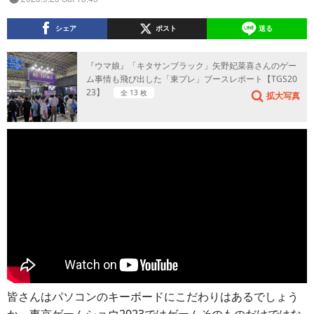
シェア
ポスト
送る
『ウマ娘』「キタサンブラック」矢野妃菜喜さんのゲー
ム事情も飛び出した「東プレ」ブースレポート【TGS20
23】
全 13 枚
拡大写真
皆さんはパソコンのキーボードにこだわりはあるでしょう