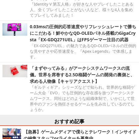
『Identity V 第五人格』が好きな人やプレイしたことある
人、全くプレイしたことがない人など、様々な4人を集め
てプレイしてみました！
0.03msの圧倒的応答速度やリフレッシュレートで勝ち
にこだわる！鮮やかなQD-OLEDパネル搭載のGigaCry
sta「EX-GDQ271UEL」はFPSゲーマー注目の武器
「EX-GDQ271UEL」の魅力であるQD-OLEDパネルの圧倒的
な見やすさや応答速度を、『Apex Legends』で体感しま
す。
「まずやってみる」がアークシステムワークスの流
儀。世界を席巻する2.5D格闘ゲームの開発の裏側と、
求める人物像【キャリアクエスト】
『ギルティギア』シリーズなどで知られ、世界的な格闘ゲ
ーム大会「EVO」でも圧倒的な存在感を放つアークシステ
ムワークス。同社はどのような組織体制で、いかにして世
界中のファンを熱狂させるゲームを生み出しているのでし
ょうか。
おすすめ記事
【急募】ゲームメディアで僕らとテレワーク！インサイド
の編集スタッフorライターを募集中