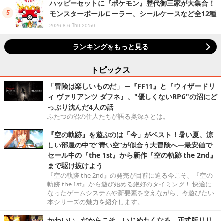
ハッピーセットに『ポケモン』歴代御三家が大集合！
モンスターボールローラー、シールケースなど全12種
2026.8.6 Thu 20:50
ランキングをもっと見る
トピックス
「冒険は楽しいものだ」 ─『FF11』と『ウィザードリ
ィ ヴァリアンツ ダフネ』、"優しくないRPG"の沼にど
っぷり沈んだ4人の話
ふたつの沼の住人たちが語る奥深さとは。
『空の軌跡』を遊ぶのは「今」がベスト！暑い夏、涼
しい部屋の中で“青い空”が似合う大冒険へ―最安値で
セール中の『the 1st』から新作『空の軌跡 the 2nd』
まで駆け抜けよう
『空の軌跡 the 2nd』の発売が目前に迫る今こそ、『空の
軌跡 the 1st』から遊び始める絶好のタイミング！ 快適に
なったゲームシステムや新要素を交えながら、今遊びたい
本シリーズの魅力を紹介します。
かわいい…だからこそ、いじめたくなる。正式版リリ