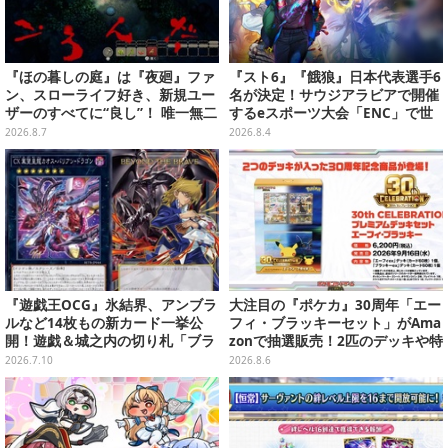
『ほの暮しの庭』は『夜廻』ファ
『スト6』『餓狼』日本代表選手6
ン、スローライフ好き、新規ユー
名が決定！サウジアラビアで開催
ザーのすべてに“良し”！ 唯一無二
するeスポーツ大会「ENC」で世
の「不穏生活シム」恐怖も暮らし
界に挑む
2026.8.7
2026.8.4
もお好み次第【プレイレポ】
『遊戯王OCG』氷結界、アンブラ
大注目の『ポケカ』30周年「エー
ルなど14枚もの新カード一挙公
フィ・ブラッキーセット」がAma
開！遊戯＆城之内の切り札「ブラ
zonで抽選販売！2匹のデッキや特
ック・デーモンズ・ドラゴン」も
別カードを収録
2026.7.10
2026.8.6
新たな装いで登場