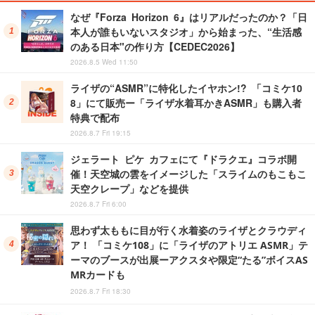
なぜ『Forza Horizon 6』はリアルだったのか？「日
本人が誰もいないスタジオ」から始まった、“生活感
のある日本"の作り方【CEDEC2026】
2026.8.5 Wed 11:50
ライザの“ASMR”に特化したイヤホン!? 「コミケ10
8」にて販売ー「ライザ水着耳かきASMR」も購入者
特典で配布
2026.8.7 Fri 19:15
ジェラート ピケ カフェにて『ドラクエ』コラボ開
催！天空城の雲をイメージした「スライムのもこもこ
天空クレープ」などを提供
2026.8.7 Fri 6:00
思わず太ももに目が行く水着姿のライザとクラウディ
ア！ 「コミケ108」に「ライザのアトリエ ASMR」テ
ーマのブースが出展ーアクスタや限定“たる”ボイスAS
MRカードも
2026.8.7 Fri 18:30