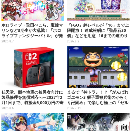
ホロライブ・兎田ぺこら、宝鐘マ
『FGO』絆レベルが「16」まで上
リンなど3期生が大乱戦！『ホロ
限開放！ 達成報酬に「聖晶石30
ライブファンタジーバトル』が発
個」などを用意─16までの道のり
売ーお馴染みの語録が装備
は「結構かかります」
2026.8.7
2026.8.2
に、“ニセ3期生”とのバトルもあ
る
任天堂、熊本地震の被災者向けに
まるで『神トラ』！？『がんばれ
製品修理を無償対応へ―2027年2
ゴエモン3 獅子重禄兵衛のからく
月1日まで、義援金5,000万円の寄
り卍固め』で楽しむ極上の「ゼル
付も発表
ダ要素」
2026.8.6
2026.7.11