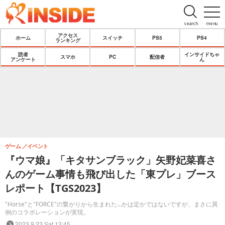
search
menu
アクセス
ホーム
スイッチ
PS5
PS4
ランキング
読者
インサイドちゃ
スマホ
PC
配信者
アンケート
ん
ゲーム
イベント
『ウマ娘』「キタサンブラック」矢野妃菜喜さ
んのゲーム事情も飛び出した「東プレ」ブース
レポート【TGS2023】
"Horse"と"FORCE"の繋がりから生まれた…かは定かではないですが、まさに異
例のコラボレーションが実現。
2023.9.23 Sat 13:45