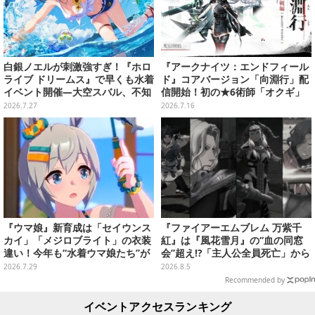
白銀ノエルが刺激強すぎ！『ホロ
『アークナイツ：エンドフィール
ライブ ドリームス』で早くも水着
ド』コアバージョン「向淵行」配
イベント開催―大空スバル、不知
信開始！初の★6術師「オクギ」
火フレアら5人が夏の装いで登場
やガス工業など過去最大規模のア
2026.7.27
2026.7.16
ップデート
『ウマ娘』新育成は「セイウンス
『ファイアーエムブレム 万紫千
カイ」「メジロブライト」の衣装
紅』は『風花雪月』の“血の同窓
違い！今年も“水着ウマ娘たち”が
会”超え!?「主人公全員死亡」から
夏を彩る
始まる物語は、様々なシリーズ作
2026.7.29
2026.8.5
を想起させる
Recommended by
イベントアクセスランキング