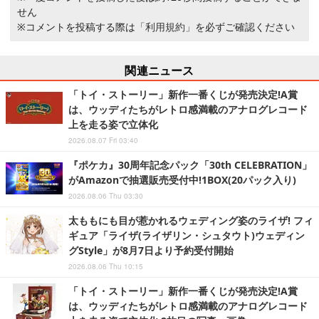
せん
※コメントを投稿する際は
「利用規約」
を必ずご確認ください
関連ニュース
「トイ・ストーリー」新作一番くじが発売決定!A賞
は、ウッディたちがレトロ感満載のアナログレコード
上を走る姿で立体化
2026.08.07 Fri 03:40
『ポケカ』30周年記念パック「30th CELEBRATION」
がAmazonで抽選販売受付中!1BOX(20パック入り)
2026.08.06 Thu 03:30
太ももにも目が惹かれるウェディング姿のライザ! フィ
ギュア「ライザ(ライザリン・シュタウト)ウェディン
グStyle」が8月7日より予約受付開始
2026.08.06 Thu 10:15
「トイ・ストーリー」新作一番くじが発売決定!A賞
は、ウッディたちがレトロ感満載のアナログレコード