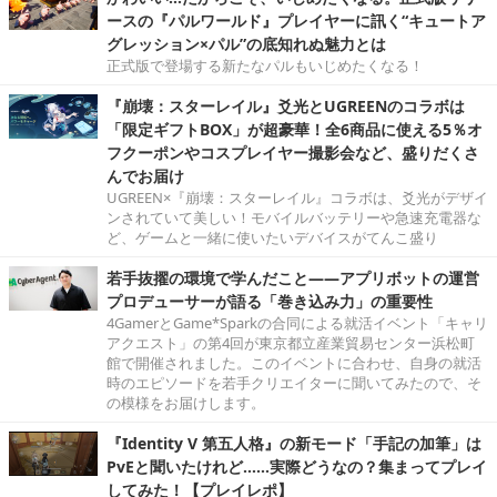
ースの『パルワールド』プレイヤーに訊く“キュートア
グレッション×パル”の底知れぬ魅力とは
正式版で登場する新たなパルもいじめたくなる！
『崩壊：スターレイル』爻光とUGREENのコラボは
「限定ギフトBOX」が超豪華！全6商品に使える5％オ
フクーポンやコスプレイヤー撮影会など、盛りだくさ
んでお届け
UGREEN×『崩壊：スターレイル』コラボは、爻光がデザイ
ンされていて美しい！モバイルバッテリーや急速充電器な
ど、ゲームと一緒に使いたいデバイスがてんこ盛り
若手抜擢の環境で学んだこと――アプリボットの運営
プロデューサーが語る「巻き込み力」の重要性
4GamerとGame*Sparkの合同による就活イベント「キャリ
アクエスト」の第4回が東京都立産業貿易センター浜松町
館で開催されました。このイベントに合わせ、自身の就活
時のエピソードを若手クリエイターに聞いてみたので、そ
の模様をお届けします。
『Identity V 第五人格』の新モード「手記の加筆」は
PvEと聞いたけれど……実際どうなの？集まってプレイ
してみた！【プレイレポ】