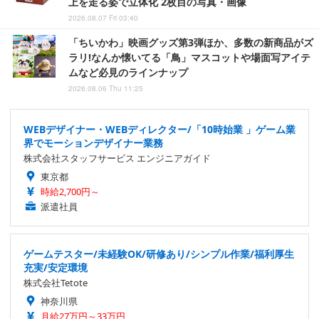
上を走る姿で立体化 2枚目の写真・画像
2026.08.07 Fri 03:40
「ちいかわ」映画グッズ第3弾ほか、多数の新商品がズ
ラリ!なんか懐いてる「鳥」マスコットや場面写アイテ
ムなど必見のラインナップ
2026.08.06 Thu 11:25
WEBデザイナー・WEBディレクター/「10時始業 」ゲーム業
界でモーションデザイナー業務
株式会社スタッフサービス エンジニアガイド
東京都
時給2,700円～
派遣社員
ゲームテスター/未経験OK/研修あり/シンプル作業/福利厚生
充実/安定環境
株式会社Tetote
神奈川県
月給27万円～33万円