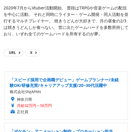
2020年7月からVtuber活動開始。 普段はTRPGや音楽ゲームの配信
を中心に活動。 それと同時にライター・ゲーム開発・同人活動を並
行するマルチプレイヤー。 焼きうどんが大好きで、月の昼食の2/3
は焼きうどんしか食べない。 世に出たゲームハードを多数所持して
おり、いずれ全てのゲームハードを所有するのが夢。
URL
X
「スピード採用で企画職デビュー」ゲームプランナー/未経
験OK/研修充実/キャリアアップ支援/20~30代活躍中
株式会社SNJAPAN
神奈川県
月給32万円～50万円
正社員
「ポケモン」アニメーション制作・プロモーション担当