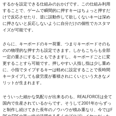
するかを設定できる仕組みのおかげです。この仕組み利用
することで、ゲームで瞬間的に押すキーはちょっと押すだ
けで反応させたり、逆に誤動作して欲しくないキーは深め
に押さないと反応しないように自分だけの個性でカスタマ
イズが可能です。
さらに、キーボードのキー荷重、つまりキーボードそのも
のの物理的な押す力も設定できます。しかもこちらも全部
一定の重さにすることもできますし、キーボードごとに変
更することすら可能です。押しやすい人指し指は少し重め
に、小指でタイプするキーは軽めに設定することで長時間
キータイプしても疲労度が蓄積されにくいという大きなメ
リットが生まれます。
そういった細かな気配りが出来るのも、REALFORCEは全て
国内で生産されているからです。そうして2001年からずっ
と制作し続けてきた長年のノウハウが積み重なり、今ではF
PSやTPSの第一線で活躍する多くのプロプレイヤーだった