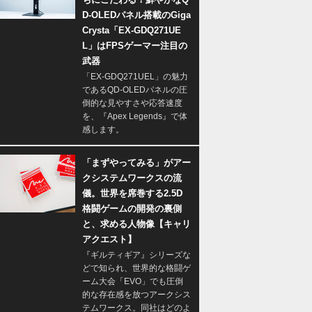
D-OLEDパネル搭載のGiga
Crysta「EX-GDQ271UE
L」はFPSゲーマー注目の
武器
「EX-GDQ271UEL」の魅力
であるQD-OLEDパネルの圧
倒的な見やすさや応答速度
を、『Apex Legends』で体
感します。
「まずやってみる」がアー
クシステムワークスの流
儀。世界を席巻する2.5D
格闘ゲームの開発の裏側
と、求める人物像【キャリ
アクエスト】
『ギルティギア』シリーズな
どで知られ、世界的な格闘ゲ
ーム大会「EVO」でも圧倒
的な存在感を放つアークシス
テムワークス。同社はどのよ