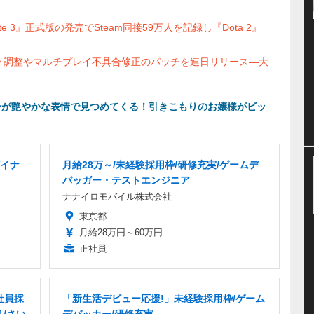
Gate 3』正式版の発売でSteam同接59万人を記録し『Dota 2』
ク調整やマルチプレイ不具合修正のパッチを連日リリース―大
ュリーが艶やかな表情で見つめてくる！引きこもりのお嬢様がビッ
ザイナ
月給28万～/未経験採用枠/研修充実/ゲームデ
バッガー・テストエンジニア
ナナイロモバイル株式会社
東京都
月給28万円～60万円
正社員
社員採
「新生活デビュー応援!」未経験採用枠/ゲーム