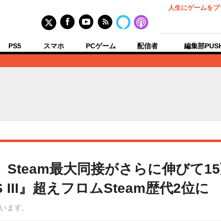
人生にゲームをプ
PS5
スマホ
PCゲーム
配信者
編集部PUS
Steam最大同接がさらに伸びて15
S III』超えフロムSteam歴代2位に
います。