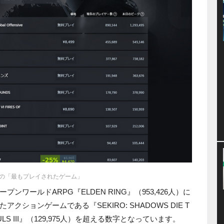
amの「最もプレイされたゲーム」
ワールドARPG『ELDEN RING』（953,426人）に
ションゲームである『SEKIRO: SHADOWS DIE T
OULS III』（129,975人）を超える数字となっています。