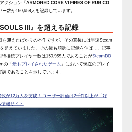
アクション『
ARMORED CORE VI FIRES OF RUBICO
ー数が150,959人を記録しています。
SOULS III』を超える記録
日を迎えたばかりの本作ですが、その直後には早速Steam
人を超えていました。その後も順調に記録を伸ばし、記事
同時接続プレイヤー数は150,959人であることが
SteamDB
amの「
最もプレイされたゲーム
」において現在のプレイ
好調であることを示しています。
接数が12万人を突破！ ユーザー評価は2千件以上が「好
ゲーム情報サイト