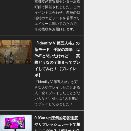
京都立産業貿易センター浜松
町館で開催されました。この
イベントに合わせ、自身の就
活時のエピソードを若手クリ
エイターに聞いてみたので、
その模様をお届けします。
『Identity V 第五人格』の
新モード「手記の加筆」は
PvEと聞いたけれど……実
際どうなの？集まってプレ
イしてみた！【プレイレ
ポ】
『Identity V 第五人格』が好
きな人やプレイしたことある
人、全くプレイしたことがな
い人など、様々な4人を集め
てプレイしてみました！
0.03msの圧倒的応答速度
やリフレッシュレートで勝
ちにこだわる！鮮やかなQ