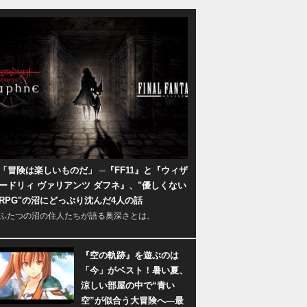
「冒険は楽しいものだ」 ─『FF11』と『ウィザ
ードリィ ヴァリアンツ ダフネ』、"優しくない
RPG"の沼にどっぷり沈んだ4人の話
ふたつの沼の住人たちが語る奥深さとは。
『空の軌跡』を遊ぶのは
「今」がベスト！暑い夏、
涼しい部屋の中で“青い
空”が似合う大冒険へ―最