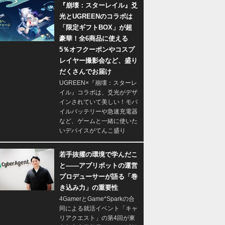
『崩壊：スターレイル』爻
光とUGREENのコラボは
「限定ギフトBOX」が超
豪華！全6商品に使える
5％オフクーポンやコスプ
レイヤー撮影会など、盛り
だくさんでお届け
UGREEN×『崩壊：スターレ
イル』コラボは、爻光がデザ
インされていて美しい！モバ
イルバッテリーや急速充電器
など、ゲームと一緒に使いた
いデバイスがてんこ盛り
若手抜擢の環境で学んだこ
と――アプリボットの運営
プロデューサーが語る「巻
き込み力」の重要性
4GamerとGame*Sparkの合
同による就活イベント「キャ
リアクエスト」の第4回が東