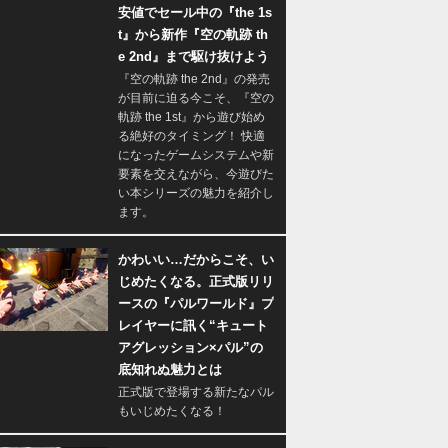
安値でセール中の『the 1s
t』から新作『空の軌跡 th
e 2nd』まで駆け抜けよう
『空の軌跡 the 2nd』の発売
が目前に迫る今こそ、『空の
軌跡 the 1st』から遊び始め
る絶好のタイミング！ 快適
になったゲームシステムや新
要素を交えながら、今遊びた
い本シリーズの魅力を紹介し
ます。
かわいい…だからこそ、い
じめたくなる。正式版リリ
ースの『パルワールド』プ
レイヤーに訊く“キュート
アグレッション×パル”の
底知れぬ魅力とは
正式版で登場する新たなパル
もいじめたくなる！