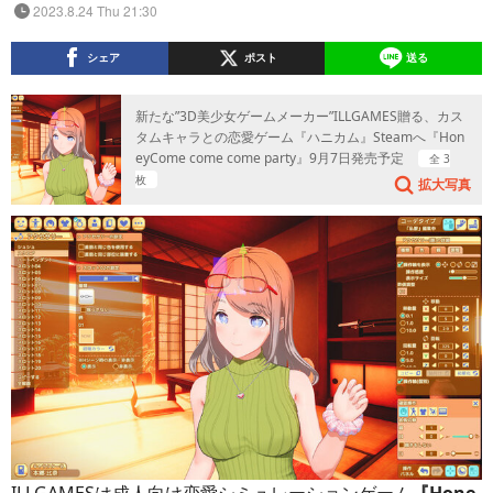
2023.8.24 Thu 21:30
シェア
ポスト
送る
新たな”3D美少女ゲームメーカー”ILLGAMES贈る、カス
タムキャラとの恋愛ゲーム『ハニカム』Steamへ『Hon
eyCome come come party』9月7日発売予定
全 3
枚
拡大写真