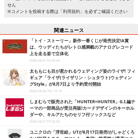
せん
※コメントを投稿する際は
「利用規約」
を必ずご確認ください
関連ニュース
「トイ・ストーリー」新作一番くじが発売決定!A賞
は、ウッディたちがレトロ感満載のアナログレコード
上を走る姿で立体化
2026.08.07 Fri 03:40
太ももにも目が惹かれるウェディング姿のライザ! フィ
ギュア「ライザ(ライザリン・シュタウト)ウェディン
グStyle」が8月7日より予約受付開始
2026.08.06 Thu 10:15
しまむらで販売された「HUNTER×HUNTER」G.I.編テ
ーマの一部商品が受注再販!カードデザインのキーホル
ダーや、キルアたちのセリフ付ソックスなど
2026.08.07 Fri 02:00
ユニクロの「浮世絵」UTが8月17日発売!がしゃどくろ