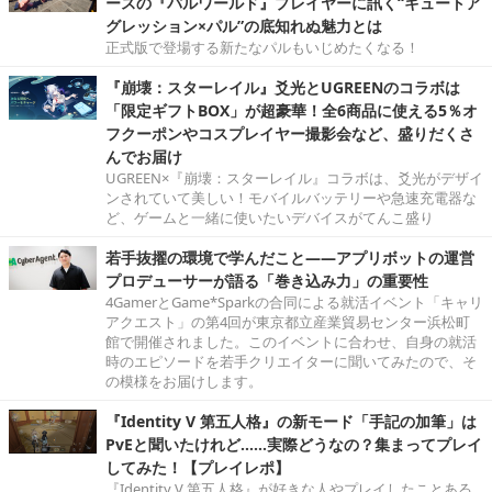
ースの『パルワールド』プレイヤーに訊く“キュートア
グレッション×パル”の底知れぬ魅力とは
正式版で登場する新たなパルもいじめたくなる！
『崩壊：スターレイル』爻光とUGREENのコラボは
「限定ギフトBOX」が超豪華！全6商品に使える5％オ
フクーポンやコスプレイヤー撮影会など、盛りだくさ
んでお届け
UGREEN×『崩壊：スターレイル』コラボは、爻光がデザイ
ンされていて美しい！モバイルバッテリーや急速充電器な
ど、ゲームと一緒に使いたいデバイスがてんこ盛り
若手抜擢の環境で学んだこと――アプリボットの運営
プロデューサーが語る「巻き込み力」の重要性
4GamerとGame*Sparkの合同による就活イベント「キャリ
アクエスト」の第4回が東京都立産業貿易センター浜松町
館で開催されました。このイベントに合わせ、自身の就活
時のエピソードを若手クリエイターに聞いてみたので、そ
の模様をお届けします。
『Identity V 第五人格』の新モード「手記の加筆」は
PvEと聞いたけれど……実際どうなの？集まってプレイ
してみた！【プレイレポ】
『Identity V 第五人格』が好きな人やプレイしたことある