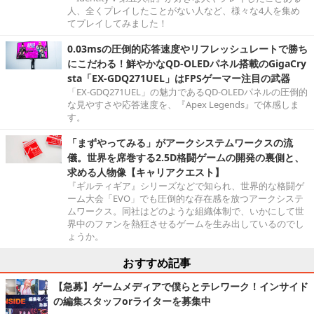
人、全くプレイしたことがない人など、様々な4人を集め
てプレイしてみました！
0.03msの圧倒的応答速度やリフレッシュレートで勝ち
にこだわる！鮮やかなQD-OLEDパネル搭載のGigaCry
sta「EX-GDQ271UEL」はFPSゲーマー注目の武器
「EX-GDQ271UEL」の魅力であるQD-OLEDパネルの圧倒的
な見やすさや応答速度を、『Apex Legends』で体感しま
す。
「まずやってみる」がアークシステムワークスの流
儀。世界を席巻する2.5D格闘ゲームの開発の裏側と、
求める人物像【キャリアクエスト】
『ギルティギア』シリーズなどで知られ、世界的な格闘ゲ
ーム大会「EVO」でも圧倒的な存在感を放つアークシステ
ムワークス。同社はどのような組織体制で、いかにして世
界中のファンを熱狂させるゲームを生み出しているのでし
ょうか。
おすすめ記事
【急募】ゲームメディアで僕らとテレワーク！インサイド
の編集スタッフorライターを募集中