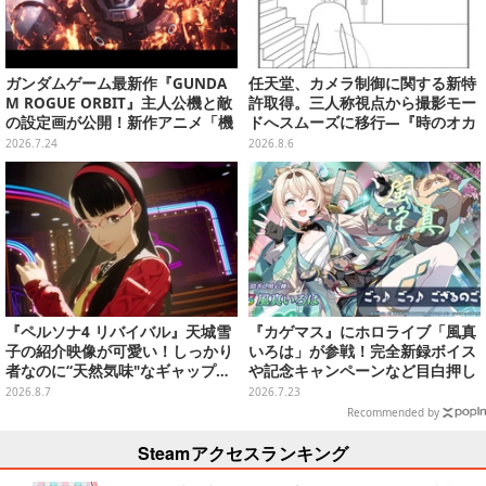
ガンダムゲーム最新作『GUNDA
任天堂、カメラ制御に関する新特
M ROGUE ORBIT』主人公機と敵
許取得。三人称視点から撮影モー
の設定画が公開！新作アニメ「機
ドへスムーズに移行―『時のオカ
動戦士ガンダムRG アレックスゼ
リナ』リメイク版との関連を推測
2026.7.24
2026.8.6
ロ」の約100年後を描く作品に
する声も
『ペルソナ4 リバイバル』天城雪
『カゲマス』にホロライブ「風真
子の紹介映像が可愛い！しっかり
いろは」が参戦！完全新録ボイス
者なのに“天然気味"なギャップ…
や記念キャンペーンなど目白押し
幼馴染・千枝に助けられる姿にも
―過去コラボキャラも復刻
2026.8.7
2026.7.23
注目
Recommended by
Steamアクセスランキング