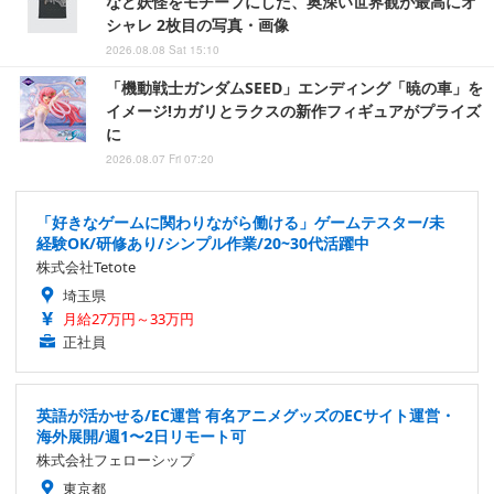
など妖怪をモチーフにした、奥深い世界観が最高にオ
シャレ 2枚目の写真・画像
2026.08.08 Sat 15:10
「機動戦士ガンダムSEED」エンディング「暁の車」を
イメージ!カガリとラクスの新作フィギュアがプライズ
に
2026.08.07 Fri 07:20
「好きなゲームに関わりながら働ける」ゲームテスター/未
経験OK/研修あり/シンプル作業/20~30代活躍中
株式会社Tetote
埼玉県
月給27万円～33万円
正社員
英語が活かせる/EC運営 有名アニメグッズのECサイト運営・
海外展開/週1〜2日リモート可
株式会社フェローシップ
東京都