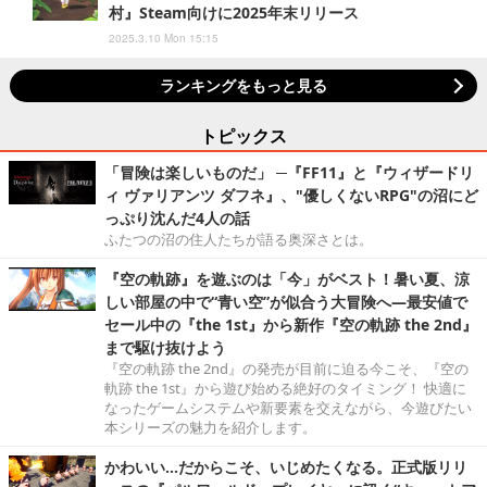
村』Steam向けに2025年末リリース
2025.3.10 Mon 15:15
ランキングをもっと見る
トピックス
「冒険は楽しいものだ」 ─『FF11』と『ウィザードリ
ィ ヴァリアンツ ダフネ』、"優しくないRPG"の沼にど
っぷり沈んだ4人の話
ふたつの沼の住人たちが語る奥深さとは。
『空の軌跡』を遊ぶのは「今」がベスト！暑い夏、涼
しい部屋の中で“青い空”が似合う大冒険へ―最安値で
セール中の『the 1st』から新作『空の軌跡 the 2nd』
まで駆け抜けよう
『空の軌跡 the 2nd』の発売が目前に迫る今こそ、『空の
軌跡 the 1st』から遊び始める絶好のタイミング！ 快適に
なったゲームシステムや新要素を交えながら、今遊びたい
本シリーズの魅力を紹介します。
かわいい…だからこそ、いじめたくなる。正式版リリ