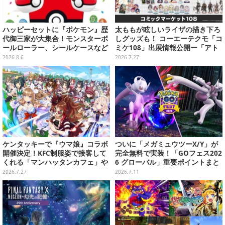
ハッピーセットに『ポケモン』歴
太ももが眩しいライザの描き下ろ
代御三家が大集合！モンスターボ
しグッズも！ コーエーテクモ「コ
ールローラー、シールケースなど
ミケ108」出展情報公開ー「アト
全12種
リエ」シリーズ、『真・三國無双
2026.8.6
2026.7.27
ORIGNS』などのグッズが販売
ケンタッキーで『ウマ娘』コラボ
ついに「メガミュウツーX/Y」が
開催決定！KFC制服姿で接客して
完全無料で実装！「GOフェス202
くれる「マンハッタンカフェ」や
6 グローバル」重要ポイントまと
「ダンツフレーム」たちが可愛い
め【ポケモンGO 秋田局】
2026.7.27
2026.7.11