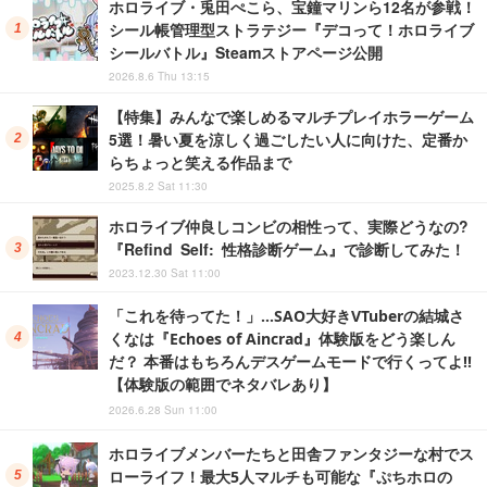
ホロライブ・兎田ぺこら、宝鐘マリンら12名が参戦！
シール帳管理型ストラテジー『デコって！ホロライブ
シールバトル』Steamストアページ公開
2026.8.6 Thu 13:15
【特集】みんなで楽しめるマルチプレイホラーゲーム
5選！暑い夏を涼しく過ごしたい人に向けた、定番か
らちょっと笑える作品まで
2025.8.2 Sat 11:30
ホロライブ仲良しコンビの相性って、実際どうなの?
『Refind Self: 性格診断ゲーム』で診断してみた！
2023.12.30 Sat 11:00
「これを待ってた！」…SAO大好きVTuberの結城さ
くなは『Echoes of Aincrad』体験版をどう楽しん
だ？ 本番はもちろんデスゲームモードで行くってよ!!
【体験版の範囲でネタバレあり】
2026.6.28 Sun 11:00
ホロライブメンバーたちと田舎ファンタジーな村でス
ローライフ！最大5人マルチも可能な『ぷちホロの