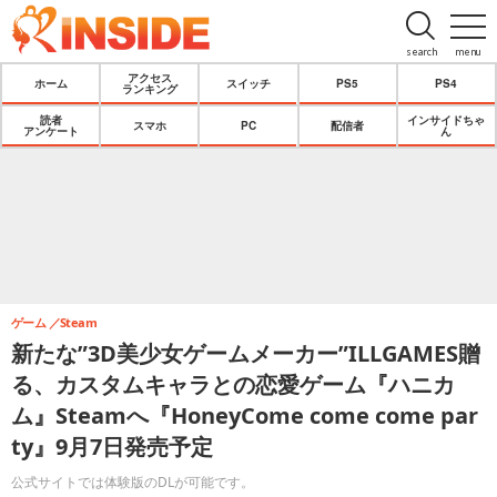
search
menu
アクセス
ホーム
スイッチ
PS5
PS4
ランキング
読者
インサイドちゃ
スマホ
PC
配信者
アンケート
ん
ゲーム
Steam
新たな”3D美少女ゲームメーカー”ILLGAMES贈
る、カスタムキャラとの恋愛ゲーム『ハニカ
ム』Steamへ『HoneyCome come come par
ty』9月7日発売予定
公式サイトでは体験版のDLが可能です。