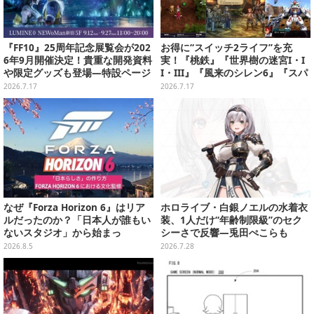
『FF10』25周年記念展覧会が202
お得に“スイッチ2ライフ”を充
6年9月開催決定！貴重な開発資料
実！『桃鉄』『世界樹の迷宮I・I
や限定グッズも登場―特設ページ
I・III』『風来のシレン6』『スパ
では“思い出コメント”募集中
ロボY』が3,278円─ゲオ店舗のゲ
2026.7.17
2026.7.17
ームセールを現地調査
なぜ『Forza Horizon 6』はリア
ホロライブ・白銀ノエルの水着衣
ルだったのか？「日本人が誰もい
装、1人だけ“年齢制限級”のセク
ないスタジオ」から始まっ
シーさで反響―兎田ぺこらも
た、“生活感のある日本"の作り方
「こ、こんなことが許されていい
2026.8.5
2026.7.28
【CEDEC2026】
のか？」と興奮隠せず