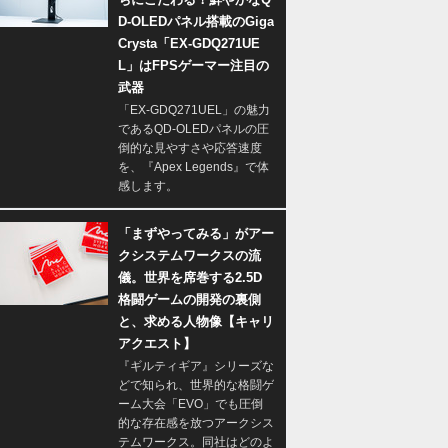
D-OLEDパネル搭載のGiga
Crysta「EX-GDQ271UE
L」はFPSゲーマー注目の
武器
「EX-GDQ271UEL」の魅力
であるQD-OLEDパネルの圧
倒的な見やすさや応答速度
を、『Apex Legends』で体
感します。
「まずやってみる」がアー
クシステムワークスの流
儀。世界を席巻する2.5D
格闘ゲームの開発の裏側
と、求める人物像【キャリ
アクエスト】
『ギルティギア』シリーズな
どで知られ、世界的な格闘ゲ
ーム大会「EVO」でも圧倒
的な存在感を放つアークシス
テムワークス。同社はどのよ