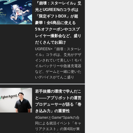
『崩壊：スターレイル』爻
光とUGREENのコラボは
「限定ギフトBOX」が超
豪華！全6商品に使える
5％オフクーポンやコスプ
レイヤー撮影会など、盛り
だくさんでお届け
UGREEN×『崩壊：スターレ
イル』コラボは、爻光がデザ
インされていて美しい！モバ
イルバッテリーや急速充電器
など、ゲームと一緒に使いた
いデバイスがてんこ盛り
若手抜擢の環境で学んだこ
と――アプリボットの運営
プロデューサーが語る「巻
き込み力」の重要性
4GamerとGame*Sparkの合
同による就活イベント「キャ
リアクエスト」の第4回が東