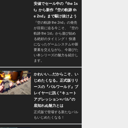
安値でセール中の『the 1s
t』から新作『空の軌跡 th
e 2nd』まで駆け抜けよう
『空の軌跡 the 2nd』の発売
が目前に迫る今こそ、『空の
軌跡 the 1st』から遊び始め
る絶好のタイミング！ 快適
になったゲームシステムや新
要素を交えながら、今遊びた
い本シリーズの魅力を紹介し
ます。
かわいい…だからこそ、い
じめたくなる。正式版リリ
ースの『パルワールド』プ
レイヤーに訊く“キュート
アグレッション×パル”の
底知れぬ魅力とは
正式版で登場する新たなパル
もいじめたくなる！