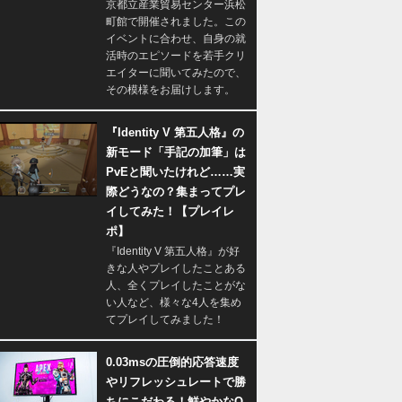
京都立産業貿易センター浜松
町館で開催されました。この
イベントに合わせ、自身の就
活時のエピソードを若手クリ
エイターに聞いてみたので、
その模様をお届けします。
『Identity V 第五人格』の
新モード「手記の加筆」は
PvEと聞いたけれど……実
際どうなの？集まってプレ
イしてみた！【プレイレ
ポ】
『Identity V 第五人格』が好
きな人やプレイしたことある
人、全くプレイしたことがな
い人など、様々な4人を集め
てプレイしてみました！
0.03msの圧倒的応答速度
やリフレッシュレートで勝
ちにこだわる！鮮やかなQ