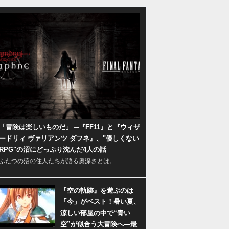
「冒険は楽しいものだ」 ─『FF11』と『ウィザ
ードリィ ヴァリアンツ ダフネ』、"優しくない
RPG"の沼にどっぷり沈んだ4人の話
ふたつの沼の住人たちが語る奥深さとは。
『空の軌跡』を遊ぶのは
「今」がベスト！暑い夏、
涼しい部屋の中で“青い
空”が似合う大冒険へ―最