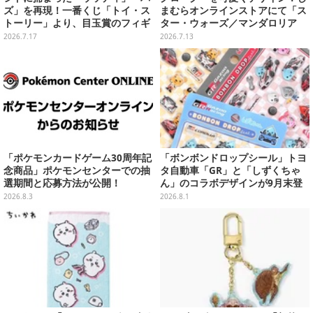
ズ」を再現！一番くじ「トイ・ス
まむらオンラインストアにて「ス
トーリー」より、目玉賞のフィギ
ター・ウォーズ／マンダロリア
ュアが先行公開
ン」雑貨が本日7月13日15時より
2026.7.17
2026.7.13
予約販売
「ポケモンカードゲーム30周年記
「ボンボンドロップシール」トヨ
念商品」ポケモンセンターでの抽
タ自動車「GR」と「しずくちゃ
選期間と応募方法が公開！
ん」のコラボデザインが9月末登
場！くま吉らも描かれた全4柄
2026.8.3
2026.8.1