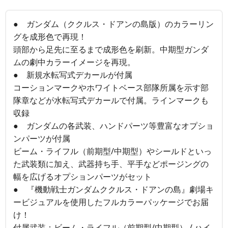
● ガンダム（ククルス・ドアンの島版）のカラーリン
グを成形色で再現！
頭部から足先に至るまで成形色を刷新。中期型ガンダ
ムの劇中カラーイメージを再現。
● 新規水転写式デカールが付属
コーションマークやホワイトベース部隊所属を示す部
隊章などが水転写式デカールで付属。ラインマークも
収録
● ガンダムの各武装、ハンドパーツ等豊富なオプショ
ンパーツが付属
ビーム・ライフル（前期型/中期型）やシールドといっ
た武装類に加え、武器持ち手、平手などポージングの
幅を広げるオプションパーツがセット
● 『機動戦士ガンダムククルス・ドアンの島』劇場キ
ービジュアルを使用したフルカラーパッケージでお届
け！
付属武装：ビーム・ライフル（前期型/中期型） / ハイ