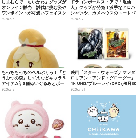
しまむらで「ちいかわ」グッズが
ドラゴンボールストアで「亀仙
オンライン販売！討伐に挑む姿や
人」グッズが発売！派手なアロハ
ワンポイントが可愛いフェイスタ
シャツや、カメハウスのトートバ
オル、バスマットなど全14種
ッグなど夏らしいアイテムがズラ
2026.8.5
2026.8.7
リ
もっちもっちのベルぶくろ！『ど
映画「スター・ウォーズ／マンダ
うぶつの森』しずえなどキャラ＆
ロリアン・アンド・グローグー」
アイテム計8種ぬいぐるみとボー
4K UHD/ブルーレイ/DVDが9月30
ルチェーン付きマスコットが発売
日発売！さらに数量限定でスチー
2026.8.8
2026.7.21
ルブックセットも