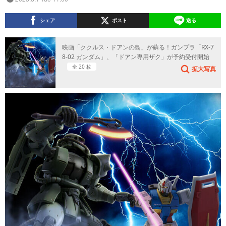
シェア
ポスト
送る
映画「ククルス・ドアンの島」が蘇る！ガンプラ「RX-7
8-02 ガンダム」、「ドアン専用ザク」が予約受付開始
全 20 枚
拡大写真