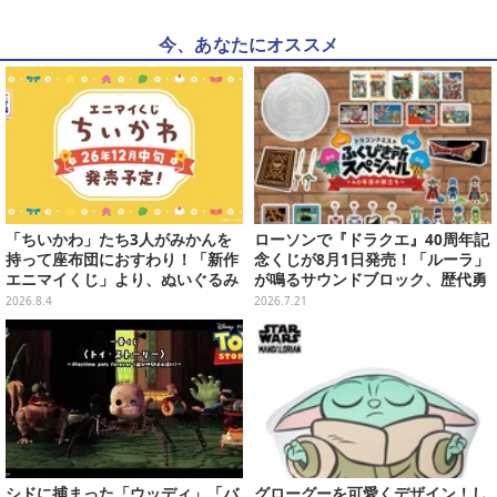
今、あなたにオススメ
「ちいかわ」たち3人がみかんを
ローソンで『ドラクエ』40周年記
持って座布団におすわり！「新作
念くじが8月1日発売！「ルーラ」
エニマイくじ」より、ぬいぐるみ
が鳴るサウンドブロック、歴代勇
画像が初公開
者＆スライムのフィギュアなど、
2026.8.4
2026.7.21
シリーズを振り返る景品盛りだく
さん
シドに捕まった「ウッディ」「バ
グローグーを可愛くデザイン！し