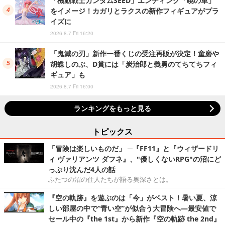
「機動戦士ガンダムSEED」エンディング「暁の車」
をイメージ！カガリとラクスの新作フィギュアがプラ
イズに
2026.8.7 Fri 16:20
「鬼滅の刃」新作一番くじの受注再販が決定！童磨や
胡蝶しのぶ、D賞には「炭治郎と義勇のてちてちフィ
ギュア」も
2026.8.7 Fri 16:00
ランキングをもっと見る
トピックス
「冒険は楽しいものだ」 ─『FF11』と『ウィザードリ
ィ ヴァリアンツ ダフネ』、"優しくないRPG"の沼にど
っぷり沈んだ4人の話
ふたつの沼の住人たちが語る奥深さとは。
『空の軌跡』を遊ぶのは「今」がベスト！暑い夏、涼
しい部屋の中で“青い空”が似合う大冒険へ―最安値で
セール中の『the 1st』から新作『空の軌跡 the 2nd』