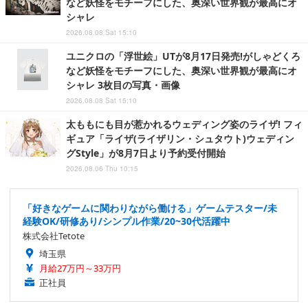
など妖怪をモチーフにした、奥深い世界観が最高にオ
シャレ
2026.08.08 Sat 15:10
ユニクロの「浮世絵」UTが8月17日発売!がしゃどくろ
など妖怪をモチーフにした、奥深い世界観が最高にオ
シャレ 3枚目の写真・画像
2026.08.08 Sat 15:10
太ももにも目が惹かれるウェディング姿のライザ! フィ
ギュア「ライザ(ライザリン・シュタウト)ウェディン
グStyle」が8月7日より予約受付開始
2026.08.06 Thu 10:15
「好きなゲームに関わりながら働ける」ゲームテスター/未
経験OK/研修あり/シンプル作業/20~30代活躍中
株式会社Tetote
埼玉県
月給27万円～33万円
正社員