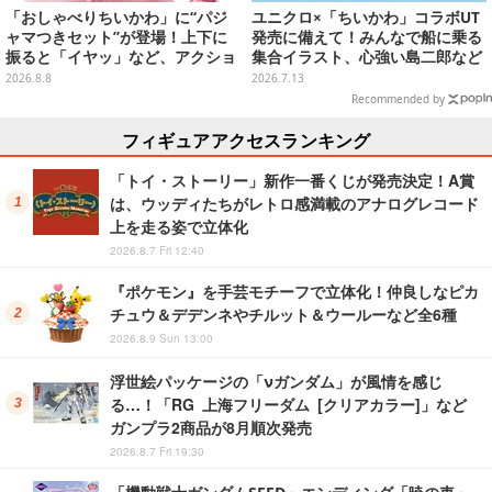
「おしゃべりちいかわ」に“パジ
ユニクロ×「ちいかわ」コラボUT
ャマつきセット”が登場！上下に
発売に備えて！みんなで船に乗る
振ると「イヤッ」など、アクショ
集合イラスト、心強い島二郎など
ンに応じて喋ってくれる
映画を記念した特別コレクション
2026.8.8
2026.7.13
Recommended by
フィギュアアクセスランキング
「トイ・ストーリー」新作一番くじが発売決定！A賞
は、ウッディたちがレトロ感満載のアナログレコード
上を走る姿で立体化
2026.8.7 Fri 12:40
『ポケモン』を手芸モチーフで立体化！仲良しなピカ
チュウ＆デデンネやチルット＆ウールーなど全6種
2026.8.9 Sun 13:00
浮世絵パッケージの「νガンダム」が風情を感じ
る…！「RG 上海フリーダム [クリアカラー]」など
ガンプラ2商品が8月順次発売
2026.8.7 Fri 19:30