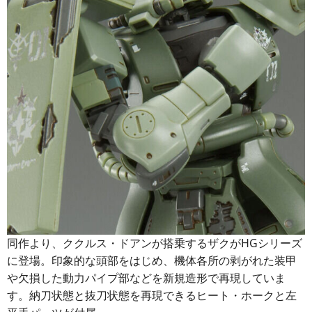
同作より、ククルス・ドアンが搭乗するザクがHGシリーズ
に登場。印象的な頭部をはじめ、機体各所の剥がれた装甲
や欠損した動力パイプ部などを新規造形で再現していま
す。納刀状態と抜刀状態を再現できるヒート・ホークと左