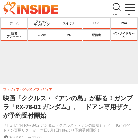
search
menu
アクセス
ホーム
スイッチ
PS5
PS4
ランキング
読者
インサイドちゃ
スマホ
PC
配信者
アンケート
ん
フィギュア・グッズ
フィギュア
映画「ククルス・ドアンの島」が蘇る！ガンプ
ラ「RX-78-02 ガンダム」、「ドアン専用ザク」
が予約受付開始
「HG 1/144 RX-78-02 ガンダム（ククルス・ドアンの島版）」と「HG 1/144
ドアン専用ザク」が、本日8月1日11時より予約受付開始！
2023.8.1 Tue 11:00