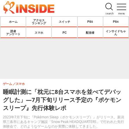
search
menu
アクセス
ホーム
スイッチ
PS5
PS4
ランキング
読者
インサイドちゃ
スマホ
PC
配信者
アンケート
ん
ゲーム
スマホ
睡眠計測に「枕元に8台スマホを並べてデバッ
グした」―7月下旬リリース予定の『ポケモン
スリープ』先行体験レポ
2023年7月下旬に『Pokémon Sleep（ポケモンスリープ）』がリリース。新潟
県三条市にあるキャンプ施設「Snow Peak HEADQUARTERS」で行われた先行
体験会で、どのようなゲームなのか実際に体験してきました。