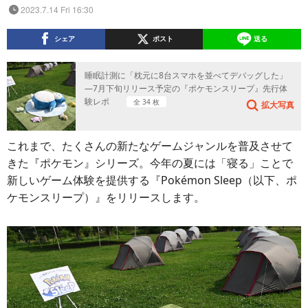
2023.7.14 Fri 16:30
シェア
ポスト
送る
睡眠計測に「枕元に8台スマホを並べてデバッグした」
―7月下旬リリース予定の『ポケモンスリープ』先行体
験レポ
全 34 枚
拡大写真
これまで、たくさんの新たなゲームジャンルを普及させて
きた『ポケモン』シリーズ。今年の夏には「寝る」ことで
新しいゲーム体験を提供する『Pokémon Sleep（以下、ポ
ケモンスリープ）』をリリースします。