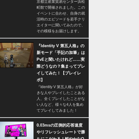
京都立産業貿易センター浜松
町館で開催されました。この
イベントに合わせ、自身の就
活時のエピソードを若手クリ
エイターに聞いてみたので、
その模様をお届けします。
『Identity V 第五人格』の
新モード「手記の加筆」は
PvEと聞いたけれど……実
際どうなの？集まってプレ
イしてみた！【プレイレ
ポ】
『Identity V 第五人格』が好
きな人やプレイしたことある
人、全くプレイしたことがな
い人など、様々な4人を集め
てプレイしてみました！
0.03msの圧倒的応答速度
やリフレッシュレートで勝
ちにこだわる！鮮やかなQ