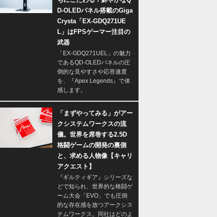
D-OLEDパネル搭載のGiga
Crysta「EX-GDQ271UE
L」はFPSゲーマー注目の
武器
「EX-GDQ271UEL」の魅力
であるQD-OLEDパネルの圧
倒的な見やすさや応答速度
を、『Apex Legends』で体
感します。
「まずやってみる」がアー
クシステムワークスの流
儀。世界を席巻する2.5D
格闘ゲームの開発の裏側
と、求める人物像【キャリ
アクエスト】
『ギルティギア』シリーズな
どで知られ、世界的な格闘ゲ
ーム大会「EVO」でも圧倒
的な存在感を放つアークシス
テムワークス。同社はどのよ