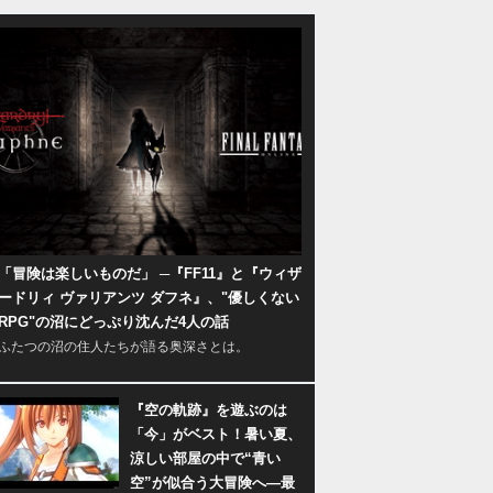
「冒険は楽しいものだ」 ─『FF11』と『ウィザ
ードリィ ヴァリアンツ ダフネ』、"優しくない
RPG"の沼にどっぷり沈んだ4人の話
ふたつの沼の住人たちが語る奥深さとは。
『空の軌跡』を遊ぶのは
「今」がベスト！暑い夏、
涼しい部屋の中で“青い
空”が似合う大冒険へ―最