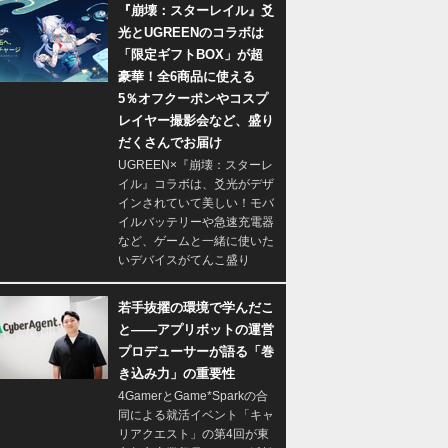
『崩壊：スターレイル』爻
光とUGREENのコラボは
「限定ギフトBOX」が超
豪華！全6商品に使える
5％オフクーポンやコスプ
レイヤー撮影会など、盛り
だくさんでお届け
UGREEN×『崩壊：スターレ
イル』コラボは、爻光がデザ
インされていて美しい！モバ
イルバッテリーや急速充電器
など、ゲームと一緒に使いた
いデバイスがてんこ盛り
若手抜擢の環境で学んだこ
と――アプリボットの運営
プロデューサーが語る「巻
き込み力」の重要性
4GamerとGame*Sparkの合
同による就活イベント「キャ
リアクエスト」の第4回が東