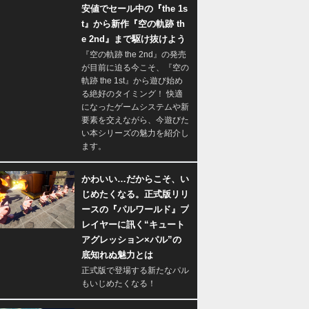
安値でセール中の『the 1s
t』から新作『空の軌跡 th
e 2nd』まで駆け抜けよう
『空の軌跡 the 2nd』の発売
が目前に迫る今こそ、『空の
軌跡 the 1st』から遊び始め
る絶好のタイミング！ 快適
になったゲームシステムや新
要素を交えながら、今遊びた
い本シリーズの魅力を紹介し
ます。
かわいい…だからこそ、い
じめたくなる。正式版リリ
ースの『パルワールド』プ
レイヤーに訊く“キュート
アグレッション×パル”の
底知れぬ魅力とは
正式版で登場する新たなパル
もいじめたくなる！