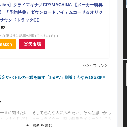
witch】クライマキナ／CRYMACHINA 【メーカー特典
】 「予約特典」ダウンロードアイテムコード＆オリジ
サウンドトラックCD
182
格・在庫状況は記事公開時点のものです)
mazon
楽天市場
《茶っプリン》
設定やバトルの一端を映す「3rdPV」到着！今なら10％OFF
ン
一番に知りたい、そして色んな人に広めたい」そんな思いから
インサイドではニュースライター、時々特集ライターとして活
ーから生まれるネットブームにも興味あり。
+ 続きを読む