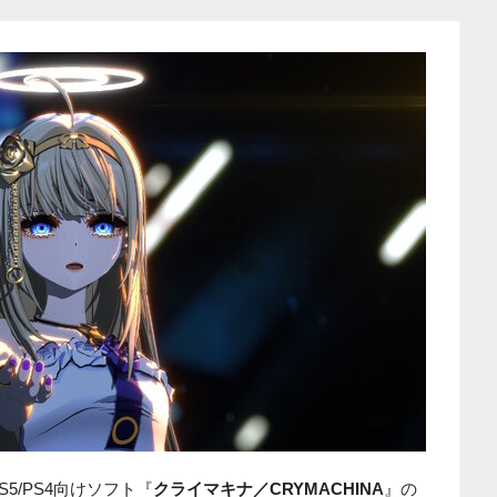
5/PS4向けソフト『
クライマキナ／CRYMACHINA
』の