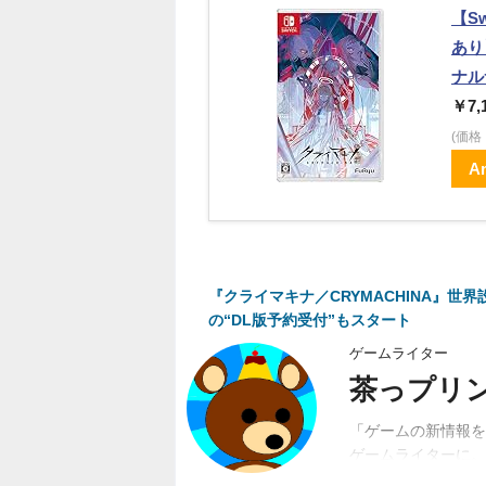
【S
あり
ナル
￥7,
(価
A
『クライマキナ／CRYMACHINA』世界
の“DL版予約受付”もスタート
ゲームライター
茶っプリ
「ゲームの新情報を
ゲームライターに。
動。関係者、ユーザ