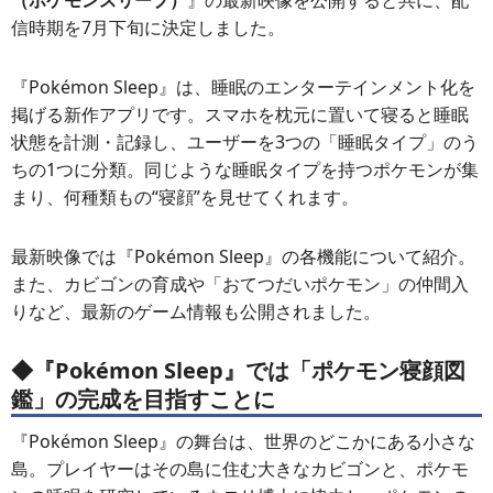
（ポケモンスリープ）
』の最新映像を公開すると共に、配
信時期を7月下旬に決定しました。
『Pokémon Sleep』は、睡眠のエンターテインメント化を
掲げる新作アプリです。スマホを枕元に置いて寝ると睡眠
状態を計測・記録し、ユーザーを3つの「睡眠タイプ」のう
ちの1つに分類。同じような睡眠タイプを持つポケモンが集
まり、何種類もの“寝顔”を見せてくれます。
最新映像では『Pokémon Sleep』の各機能について紹介。
また、カビゴンの育成や「おてつだいポケモン」の仲間入
りなど、最新のゲーム情報も公開されました。
◆『Pokémon Sleep』では「ポケモン寝顔図
鑑」の完成を目指すことに
『Pokémon Sleep』の舞台は、世界のどこかにある小さな
島。プレイヤーはその島に住む大きなカビゴンと、ポケモ