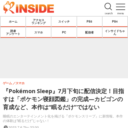
search
menu
アクセス
ホーム
スイッチ
PS5
PS4
ランキング
読者
インサイドちゃ
スマホ
PC
配信者
アンケート
ん
ゲーム
スマホ
『Pokémon Sleep』7月下旬に配信決定！目指
すは「ポケモン寝顔図鑑」の完成―カビゴンの
育成など、本作は“眠るだけ”ではない
睡眠のエンターテインメント化を掲げる『ポケモンスリープ』に新情報。本作
の体験は“眠るだけ”じゃない！
2023.7.6 Thu 22:00