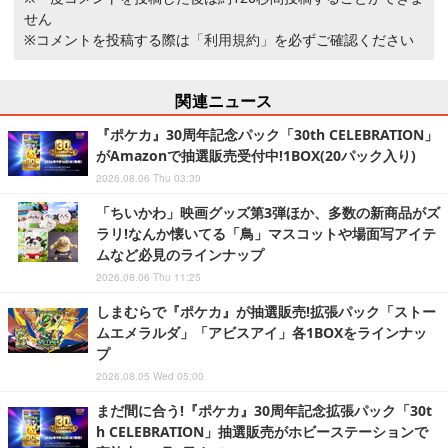
せん
※コメントを投稿する際は
「利用規約」
を必ずご確認ください
関連ニュース
『ポケカ』30周年記念パック「30th CELEBRATION」
がAmazonで抽選販売受付中!1BOX(20パック入り)
2026.08.06 Thu 03:30
「ちいかわ」映画グッズ第3弾ほか、多数の新商品がズ
ラリ!なんか懐いてる「鳥」マスコットや場面写アイテ
ムなど必見のラインナップ
2026.08.06 Thu 11:25
しまむらで『ポケカ』が抽選販売!拡張パック「ストー
ムエメラルダ」「アビスアイ」各1BOXをラインナッ
プ
2026.08.05 Wed 05:00
まだ間に合う!『ポケカ』30周年記念拡張パック「30t
h CELEBRATION」抽選販売がホビーステーションで