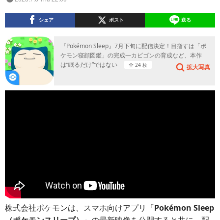
シェア
ポスト
送る
『Pokémon Sleep』7月下旬に配信決定！目指すは「ポ
ケモン寝顔図鑑」の完成―カビゴンの育成など、本作
は“眠るだけ”ではない
全 24 枚
拡大写真
株式会社ポケモンは、スマホ向けアプリ『
Pokémon Sleep