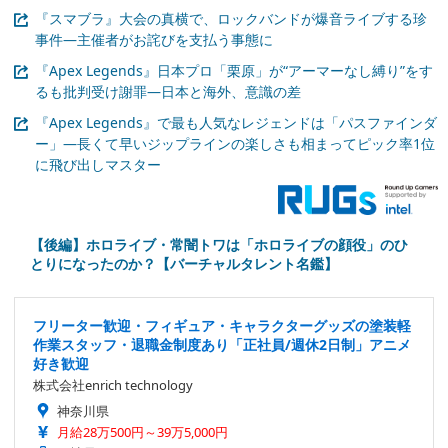
『スマブラ』大会の真横で、ロックバンドが爆音ライブする珍
事件―主催者がお詫びを支払う事態に
『Apex Legends』日本プロ「栗原」が“アーマーなし縛り”をす
るも批判受け謝罪―日本と海外、意識の差
『Apex Legends』で最も人気なレジェンドは「パスファインダ
ー」―長くて早いジップラインの楽しさも相まってピック率1位
に飛び出しマスター
【後編】ホロライブ・常闇トワは「ホロライブの顔役」のひ
とりになったのか？【バーチャルタレント名鑑】
フリーター歓迎・フィギュア・キャラクターグッズの塗装軽
作業スタッフ・退職金制度あり「正社員/週休2日制」アニメ
好き歓迎
株式会社enrich technology
神奈川県
月給28万500円～39万5,000円