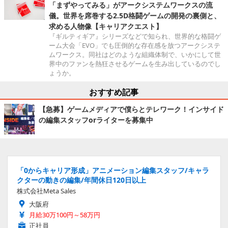
「まずやってみる」がアークシステムワークスの流
儀。世界を席巻する2.5D格闘ゲームの開発の裏側と、
求める人物像【キャリアクエスト】
『ギルティギア』シリーズなどで知られ、世界的な格闘ゲ
ーム大会「EVO」でも圧倒的な存在感を放つアークシステ
ムワークス。同社はどのような組織体制で、いかにして世
界中のファンを熱狂させるゲームを生み出しているのでし
ょうか。
おすすめ記事
【急募】ゲームメディアで僕らとテレワーク！インサイド
の編集スタッフorライターを募集中
「0からキャリア形成」アニメーション編集スタッフ/キャラ
クターの動きの編集/年間休日120日以上
株式会社Meta Sales
大阪府
月給30万100円～58万円
正社員