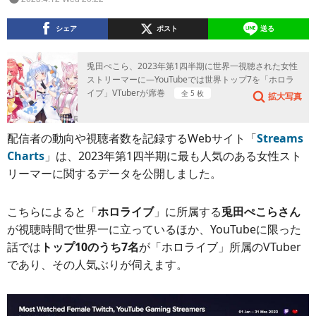
シェア
ポスト
送る
兎田ぺこら、2023年第1四半期に世界一視聴された女性
ストリーマーに―YouTubeでは世界トップ7を「ホロラ
イブ」VTuberが席巻
全 5 枚
拡大写真
配信者の動向や視聴者数を記録するWebサイト「
Streams
Charts
」は、2023年第1四半期に最も人気のある女性スト
リーマーに関するデータを公開しました。
こちらによると「
ホロライブ
」に所属する
兎田ぺこらさん
が視聴時間で世界一に立っているほか、YouTubeに限った
話では
トップ10のうち7名
が「ホロライブ」所属のVTuber
であり、その人気ぶりが伺えます。