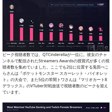
ピーク視聴者数では、QTCinderellaが一位に。彼女のチャ
ンネルで配信されたStreamers Awardsの授賞式が多くの視
聴者数を集めていました。ここでも2位に位置する兎田ぺこ
らさんは『ポケットモンスター スカーレット・バイオレッ
ト』の大会で、また5位の常闇トワさんは『マリオカート8
デラックス』のVTuber対戦放送で視聴者数のピークを迎え
ています。