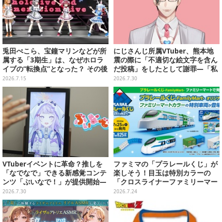
兎田ぺこら、宝鐘マリンなどが所
にじさんじ所属VTuber、熊本地
属する「3期生」は、なぜホロラ
震の際に「不適切な絵文字を含ん
イブの“転換点”となった？ その後
だ投稿」をしたとして謝罪―「私
の展開を決定づけた、黄金世代を
の認識と確認が至らず…」
2026.7.15
2026.7.30
振り返る【特集】
VTuberイベントに革命？推しを
ファミマの「プラレールくじ」が
「なでなで」できる新感覚コンテ
楽しそう！目玉は特別カラーの
ンツ「ぶいなで！」が提供開始―
「クロスライナーファミリーマー
既存のLive2D&3Dモデルやボイス
ト号」、その他ライナップも注目
2026.7.30
2026.7.24
素材をそのまま活用可