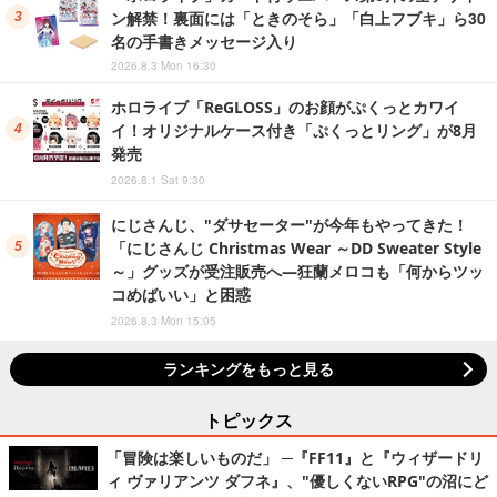
ン解禁！裏面には「ときのそら」「白上フブキ」ら30
名の手書きメッセージ入り
2026.8.3 Mon 16:30
ホロライブ「ReGLOSS」のお顔がぷくっとカワイ
イ！オリジナルケース付き「ぷくっとリング」が8月
発売
2026.8.1 Sat 9:30
にじさんじ、"ダサセーター"が今年もやってきた！
「にじさんじ Christmas Wear ～DD Sweater Style
～」グッズが受注販売へ―狂蘭メロコも「何からツッ
コめばいい」と困惑
2026.8.3 Mon 15:05
ランキングをもっと見る
トピックス
「冒険は楽しいものだ」 ─『FF11』と『ウィザードリ
ィ ヴァリアンツ ダフネ』、"優しくないRPG"の沼にど