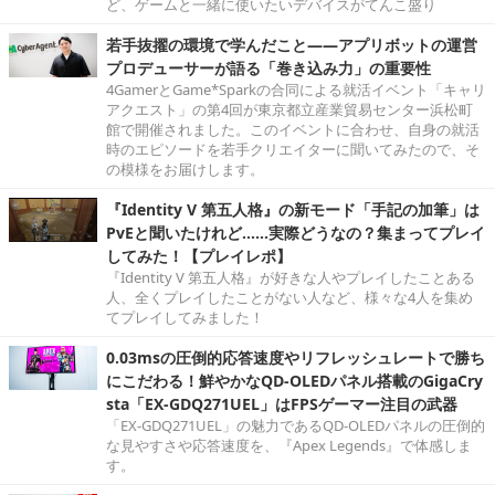
ど、ゲームと一緒に使いたいデバイスがてんこ盛り
若手抜擢の環境で学んだこと――アプリボットの運営
プロデューサーが語る「巻き込み力」の重要性
4GamerとGame*Sparkの合同による就活イベント「キャリ
アクエスト」の第4回が東京都立産業貿易センター浜松町
館で開催されました。このイベントに合わせ、自身の就活
時のエピソードを若手クリエイターに聞いてみたので、そ
の模様をお届けします。
『Identity V 第五人格』の新モード「手記の加筆」は
PvEと聞いたけれど……実際どうなの？集まってプレイ
してみた！【プレイレポ】
『Identity V 第五人格』が好きな人やプレイしたことある
人、全くプレイしたことがない人など、様々な4人を集め
てプレイしてみました！
0.03msの圧倒的応答速度やリフレッシュレートで勝ち
にこだわる！鮮やかなQD-OLEDパネル搭載のGigaCry
sta「EX-GDQ271UEL」はFPSゲーマー注目の武器
「EX-GDQ271UEL」の魅力であるQD-OLEDパネルの圧倒的
な見やすさや応答速度を、『Apex Legends』で体感しま
す。