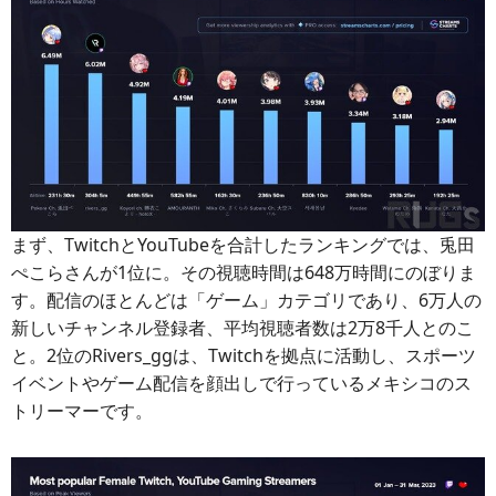
まず、TwitchとYouTubeを合計したランキングでは、兎田
ぺこらさんが1位に。その視聴時間は648万時間にのぼりま
す。配信のほとんどは「ゲーム」カテゴリであり、6万人の
新しいチャンネル登録者、平均視聴者数は2万8千人とのこ
と。2位のRivers_ggは、Twitchを拠点に活動し、スポーツ
イベントやゲーム配信を顔出しで行っているメキシコのス
トリーマーです。