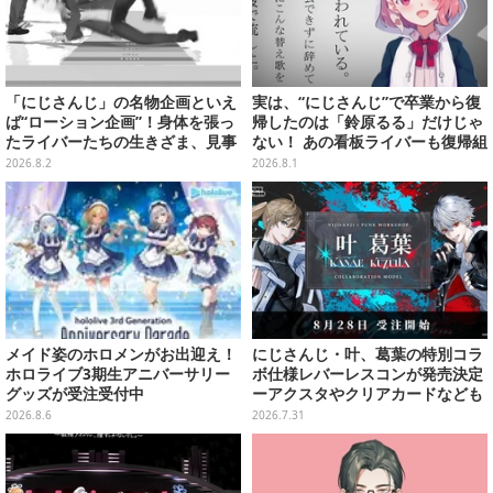
「にじさんじ」の名物企画といえ
実は、“にじさんじ”で卒業から復
ば“ローション企画”！身体を張っ
帰したのは「鈴原るる」だけじゃ
たライバーたちの生きざま、見事
ない！ あの看板ライバーも復帰組
な転倒具合を振り返り【特集】
って知ってた？【特集】
2026.8.2
2026.8.1
メイド姿のホロメンがお出迎え！
にじさんじ・叶、葛葉の特別コラ
ホロライブ3期生アニバーサリー
ボ仕様レバーレスコンが発売決定
グッズが受注受付中
ーアクスタやクリアカードなども
2026.8.6
2026.7.31