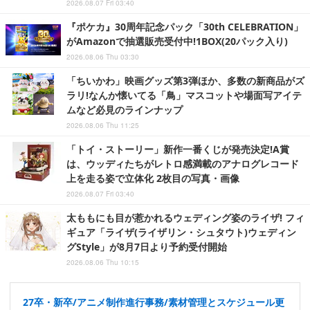
2026.08.07 Fri 03:40
『ポケカ』30周年記念パック「30th CELEBRATION」
がAmazonで抽選販売受付中!1BOX(20パック入り)
2026.08.06 Thu 03:30
「ちいかわ」映画グッズ第3弾ほか、多数の新商品がズ
ラリ!なんか懐いてる「鳥」マスコットや場面写アイテ
ムなど必見のラインナップ
2026.08.06 Thu 11:25
「トイ・ストーリー」新作一番くじが発売決定!A賞
は、ウッディたちがレトロ感満載のアナログレコード
上を走る姿で立体化 2枚目の写真・画像
2026.08.07 Fri 03:40
太ももにも目が惹かれるウェディング姿のライザ! フィ
ギュア「ライザ(ライザリン・シュタウト)ウェディン
グStyle」が8月7日より予約受付開始
2026.08.06 Thu 10:15
27卒・新卒/アニメ制作進行事務/素材管理とスケジュール更