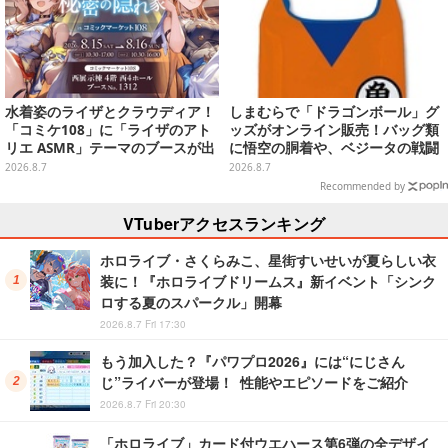
水着姿のライザとクラウディア！
しまむらで「ドラゴンボール」グ
「コミケ108」に「ライザのアト
ッズがオンライン販売！バッグ類
リエ ASMR」テーマのブースが出
に悟空の胴着や、ベジータの戦闘
展ーアクスタや限定“たる”ボイス
服を大胆デザイン
2026.8.7
2026.8.7
ASMRカードも
Recommended by
VTuberアクセスランキング
ホロライブ・さくらみこ、星街すいせいが夏らしい衣
装に！『ホロライブドリームス』新イベント「シンク
ロする夏のスパークル」開幕
2026.8.7 Fri 17:30
もう加入した？『パワプロ2026』には“にじさん
じ”ライバーが登場！ 性能やエピソードをご紹介
2026.8.7 Fri 20:30
「ホロライブ」カード付ウエハース第6弾の全デザイ