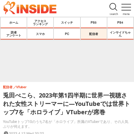
search
menu
アクセス
ホーム
スイッチ
PS5
PS4
ランキング
読者
インサイドちゃ
スマホ
PC
配信者
アンケート
ん
配信者
VTuber
兎田ぺこら、2023年第1四半期に世界一視聴さ
れた女性ストリーマーに―YouTubeでは世界ト
ップ7を「ホロライブ」VTuberが席巻
YouTubeトップ10のうち7名が「ホロライブ」所属のVTuberであり、その人気
ぶりが伺えます。
2023.4.12 Wed 20:22