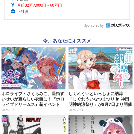
月給32万7,000円～60万円
正社員
Sponsored by
今、あなたにオススメ
ホロライブ・さくらみこ、星街す
しぐれういといっしょに納涼！
いせいが夏らしい衣装に！『ホロ
「しぐれういなつまつり in 神田
ライブドリームス』新イベント
明神納涼祭り」が8月7日より開催
「シンクロする夏のスパークル」
決定
2026.8.7
2026.7.13
開幕