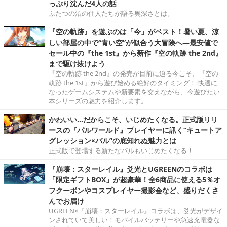
っぷり沈んだ4人の話
ふたつの沼の住人たちが語る奥深さとは。
『空の軌跡』を遊ぶのは「今」がベスト！暑い夏、涼
しい部屋の中で“青い空”が似合う大冒険へ―最安値で
セール中の『the 1st』から新作『空の軌跡 the 2nd』
まで駆け抜けよう
『空の軌跡 the 2nd』の発売が目前に迫る今こそ、『空の
軌跡 the 1st』から遊び始める絶好のタイミング！ 快適に
なったゲームシステムや新要素を交えながら、今遊びたい
本シリーズの魅力を紹介します。
かわいい…だからこそ、いじめたくなる。正式版リリ
ースの『パルワールド』プレイヤーに訊く“キュートア
グレッション×パル”の底知れぬ魅力とは
正式版で登場する新たなパルもいじめたくなる！
『崩壊：スターレイル』爻光とUGREENのコラボは
「限定ギフトBOX」が超豪華！全6商品に使える5％オ
フクーポンやコスプレイヤー撮影会など、盛りだくさ
んでお届け
UGREEN×『崩壊：スターレイル』コラボは、爻光がデザイ
ンされていて美しい！モバイルバッテリーや急速充電器な