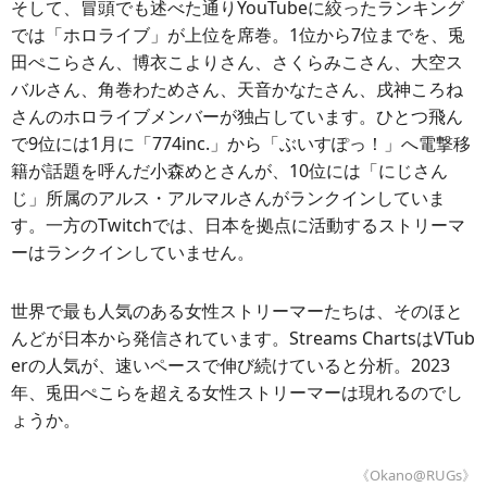
そして、冒頭でも述べた通りYouTubeに絞ったランキング
では「ホロライブ」が上位を席巻。1位から7位までを、兎
田ぺこらさん、博衣こよりさん、さくらみこさん、大空ス
バルさん、角巻わためさん、天音かなたさん、戌神ころね
さんのホロライブメンバーが独占しています。ひとつ飛ん
で9位には1月に「774inc.」から「ぶいすぽっ！」へ電撃移
籍が話題を呼んだ小森めとさんが、10位には「にじさん
じ」所属のアルス・アルマルさんがランクインしていま
す。一方のTwitchでは、日本を拠点に活動するストリーマ
ーはランクインしていません。
世界で最も人気のある女性ストリーマーたちは、そのほと
んどが日本から発信されています。Streams ChartsはVTub
erの人気が、速いペースで伸び続けていると分析。2023
年、兎田ぺこらを超える女性ストリーマーは現れるのでし
ょうか。
《Okano@RUGs》