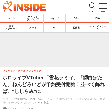
search
menu
アクセス
ホーム
スイッチ
PS5
PS4
ランキング
読者
インサイドちゃ
スマホ
PC
配信者
アンケート
ん
フィギュア・グッズ
フィギュア
ホロライブVTuber「雪花ラミィ」「獅白ぼた
ん」ねんどろいどが予約受付開始！並べて飾れ
ば、“ししらみ”に
ホロライブ所属のVTuber「雪花ラミィ」「獅白ぼたん」ねんどろいどが予約受
付中！オプションパーツなども豊富。
2023.4.11 Tue 16:00