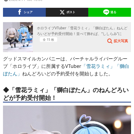
シェア
ポスト
送る
ホロライブVTuber「雪花ラミィ」「獅白ぼたん」ねんど
ろいどが予約受付開始！並べて飾れば、“ししらみ”に
全 15 枚
拡大写真
グッドスマイルカンパニーは、バーチャルライバーグルー
プ「ホロライブ」に所属するVTuber
「雪花ラミィ」
「獅白
ぼたん」
ねんどろいどの予約受付を開始しました。
◆「雪花ラミィ」「獅白ぼたん」のねんどろい
どが予約受付開始！