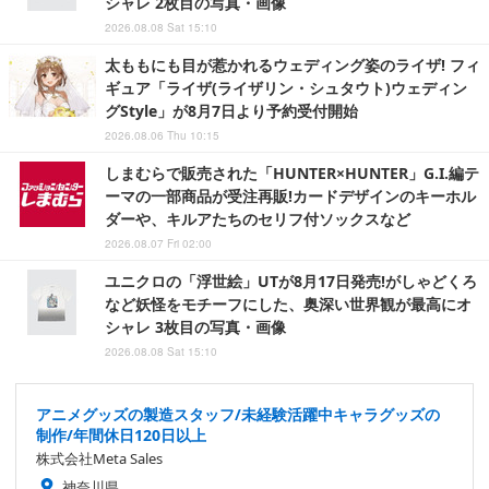
シャレ 2枚目の写真・画像
2026.08.08 Sat 15:10
太ももにも目が惹かれるウェディング姿のライザ! フィ
ギュア「ライザ(ライザリン・シュタウト)ウェディン
グStyle」が8月7日より予約受付開始
2026.08.06 Thu 10:15
しまむらで販売された「HUNTER×HUNTER」G.I.編テ
ーマの一部商品が受注再販!カードデザインのキーホル
ダーや、キルアたちのセリフ付ソックスなど
2026.08.07 Fri 02:00
ユニクロの「浮世絵」UTが8月17日発売!がしゃどくろ
など妖怪をモチーフにした、奥深い世界観が最高にオ
シャレ 3枚目の写真・画像
2026.08.08 Sat 15:10
アニメグッズの製造スタッフ/未経験活躍中キャラグッズの
制作/年間休日120日以上
株式会社Meta Sales
神奈川県