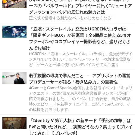
ースの『パルワールド』プレイヤーに訊く“キュートア
グレッション×パル”の底知れぬ魅力とは
正式版で登場する新たなパルもいじめたくなる！
『崩壊：スターレイル』爻光とUGREENのコラボは
「限定ギフトBOX」が超豪華！全6商品に使える5％オ
フクーポンやコスプレイヤー撮影会など、盛りだくさ
んでお届け
UGREEN×『崩壊：スターレイル』コラボは、爻光がデザイ
ンされていて美しい！モバイルバッテリーや急速充電器な
ど、ゲームと一緒に使いたいデバイスがてんこ盛り
若手抜擢の環境で学んだこと――アプリボットの運営
プロデューサーが語る「巻き込み力」の重要性
4GamerとGame*Sparkの合同による就活イベント「キャリ
アクエスト」の第4回が東京都立産業貿易センター浜松町
館で開催されました。このイベントに合わせ、自身の就活
時のエピソードを若手クリエイターに聞いてみたので、そ
の模様をお届けします。
『Identity V 第五人格』の新モード「手記の加筆」は
PvEと聞いたけれど……実際どうなの？集まってプレイ
してみた！【プレイレポ】