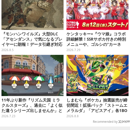
『モンハンワイルズ』大型DLC
ケンタッキー×『ウマ娘』コラボ
「アセンダンス」で気になるプレ
詳細解禁！SSRサポカ付きの特別
イヤーに朗報！データ引継ぎ対応
メニューや、ゴルシの“カーネ
の「序盤体験版」が本日8月5日配
ル・サンダース衣装”がゲーム内
2026.8.5
2026.7.29
信
に実装
11年ぶり新作『リズム天国 ミラ
しまむら『ポケカ』抽選販売が締
クルスターズ』、過去に「よく似
切間近！拡張パック「ストームエ
た違うシリーズ出しませんか」と
メラルダ」「アビスアイ」各1BO
の話もあった。つんく♂noteで心
Xをラインナップ
2026.7.23
2026.8.8
境語り任天堂前社長の岩田聡につ
Recommended by
いても言及