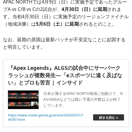
APAC NORTHでは4月9日（日）に実施予定であったグルー
プA vs C/B vs Cの2試合が、
4月30日（日）に延期
されま
す。当初4月30日（日）に実施予定のリージョンファイナル
（地域決勝）は
5月6日（土）に延期
されるとのこと。
なお、延期の原因は最新パッチが不安定なことに起因する
と明言しています。
『Apex Legends』ALGSの試合中にサーバーク
ラッシュが複数発生―「eスポーツに遠く及ばな
い」とプロも苦言 | インサイド
日本が属するAPAC NORTH地域に先駆けて、N
AやEMEAなどでは既に予選の半数以上が終了
しています。
https://www.inside-games.jp/article/2023/03/21/1
続きを読む »
44797.html