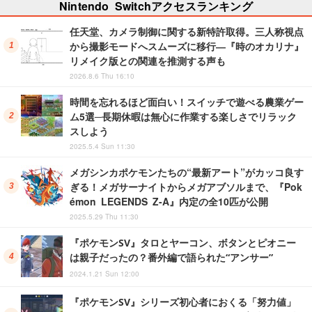
Nintendo Switchアクセスランキング
任天堂、カメラ制御に関する新特許取得。三人称視点
から撮影モードへスムーズに移行―『時のオカリナ』
リメイク版との関連を推測する声も
2026.8.6 Thu 16:10
時間を忘れるほど面白い！スイッチで遊べる農業ゲー
ム5選─長期休暇は無心に作業する楽しさでリラック
スしよう
2025.5.4 Sun 11:30
メガシンカポケモンたちの“最新アート”がカッコ良す
ぎる！メガサーナイトからメガアブソルまで、『Pok
émon LEGENDS Z-A』内定の全10匹が公開
2025.5.29 Thu 11:30
『ポケモンSV』タロとヤーコン、ボタンとピオニー
は親子だったの？番外編で語られた“アンサー”
2024.1.21 Sun 12:00
『ポケモンSV』シリーズ初心者におくる「努力値」