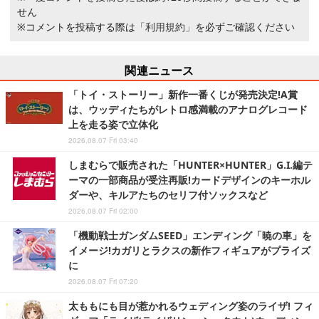
せん
※コメントを投稿する際は
「利用規約」
を必ずご確認ください
関連ニュース
「トイ・ストーリー」新作一番くじが発売決定!A賞
は、ウッディたちがレトロ感満載のアナログレコード
上を走る姿で立体化
2026.08.07 Fri 03:40
しまむらで販売された「HUNTER×HUNTER」G.I.編テ
ーマの一部商品が受注再販!カードデザインのキーホル
ダーや、キルアたちのセリフ付ソックスなど
2026.08.07 Fri 02:00
「機動戦士ガンダムSEED」エンディング「暁の車」を
イメージ!カガリとラクスの新作フィギュアがプライズ
に
2026.08.07 Fri 07:20
太ももにも目が惹かれるウェディング姿のライザ! フィ