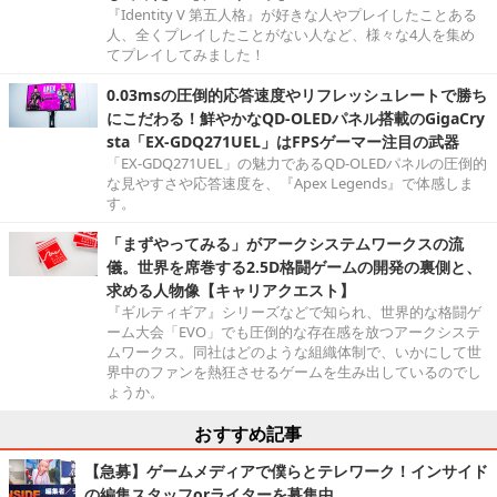
『Identity V 第五人格』が好きな人やプレイしたことある
人、全くプレイしたことがない人など、様々な4人を集め
てプレイしてみました！
0.03msの圧倒的応答速度やリフレッシュレートで勝ち
にこだわる！鮮やかなQD-OLEDパネル搭載のGigaCry
sta「EX-GDQ271UEL」はFPSゲーマー注目の武器
「EX-GDQ271UEL」の魅力であるQD-OLEDパネルの圧倒的
な見やすさや応答速度を、『Apex Legends』で体感しま
す。
「まずやってみる」がアークシステムワークスの流
儀。世界を席巻する2.5D格闘ゲームの開発の裏側と、
求める人物像【キャリアクエスト】
『ギルティギア』シリーズなどで知られ、世界的な格闘ゲ
ーム大会「EVO」でも圧倒的な存在感を放つアークシステ
ムワークス。同社はどのような組織体制で、いかにして世
界中のファンを熱狂させるゲームを生み出しているのでし
ょうか。
おすすめ記事
【急募】ゲームメディアで僕らとテレワーク！インサイド
の編集スタッフorライターを募集中