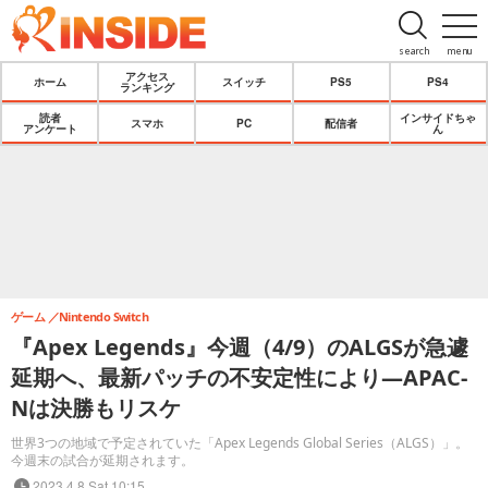
search
menu
アクセス
ホーム
スイッチ
PS5
PS4
ランキング
読者
インサイドちゃ
スマホ
PC
配信者
アンケート
ん
ゲーム
Nintendo Switch
『Apex Legends』今週（4/9）のALGSが急遽
延期へ、最新パッチの不安定性により―APAC-
Nは決勝もリスケ
世界3つの地域で予定されていた「Apex Legends Global Series（ALGS）」。
今週末の試合が延期されます。
2023.4.8 Sat 10:15