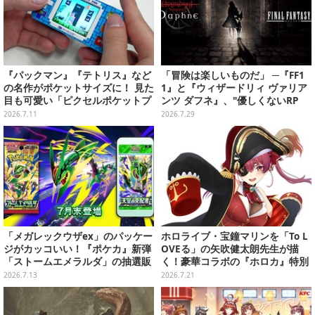
『パックマン』『テトリス』など
「冒険は楽しいものだ」 ─『FF1
の名作がポケットサイズに！ 見た
1』と『ウィザードリィ ヴァリア
目も可愛い「ピクセルポケットプ
ンツ ダフネ』、"優しくないRP
ロ」はアーケード気分を手軽に味
G"の沼にどっぷり沈んだ4人の話
2026.7.11
2026.7.29
わえる【実機レビュー】
「メガレックウザex」のパッケー
ホロライブ・宝鐘マリンを「To L
ジがカッコいい！『ポケカ』新弾
OVEる」の矢吹健太朗先生が描
「ストームエメラルダ」の抽選販
く！豪華コラボの『ホロカ』特別
売がヨドバシで実施
カードが「Vジャンプ10月号」に
2026.7.13
2026.7.21
付録