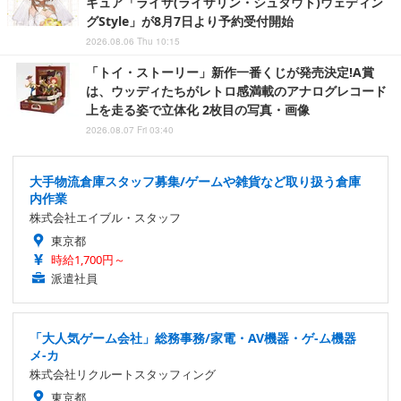
ギュア「ライザ(ライザリン・シュタウト)ウェディン
グStyle」が8月7日より予約受付開始
2026.08.06 Thu 10:15
「トイ・ストーリー」新作一番くじが発売決定!A賞
は、ウッディたちがレトロ感満載のアナログレコード
上を走る姿で立体化 2枚目の写真・画像
2026.08.07 Fri 03:40
大手物流倉庫スタッフ募集/ゲームや雑貨など取り扱う倉庫
内作業
株式会社エイブル・スタッフ
東京都
時給1,700円～
派遣社員
「大人気ゲーム会社」総務事務/家電・AV機器・ゲ-ム機器
メ-カ
株式会社リクルートスタッフィング
東京都