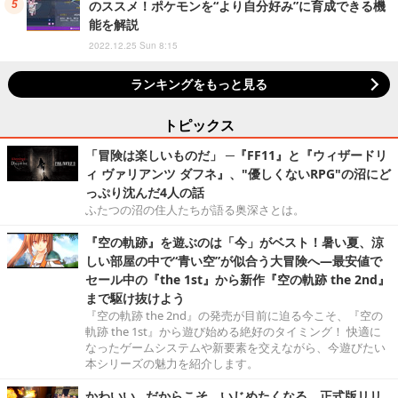
のススメ！ポケモンを“より自分好み”に育成できる機
能を解説
2022.12.25 Sun 8:15
ランキングをもっと見る
トピックス
「冒険は楽しいものだ」 ─『FF11』と『ウィザードリ
ィ ヴァリアンツ ダフネ』、"優しくないRPG"の沼にど
っぷり沈んだ4人の話
ふたつの沼の住人たちが語る奥深さとは。
『空の軌跡』を遊ぶのは「今」がベスト！暑い夏、涼
しい部屋の中で“青い空”が似合う大冒険へ―最安値で
セール中の『the 1st』から新作『空の軌跡 the 2nd』
まで駆け抜けよう
『空の軌跡 the 2nd』の発売が目前に迫る今こそ、『空の
軌跡 the 1st』から遊び始める絶好のタイミング！ 快適に
なったゲームシステムや新要素を交えながら、今遊びたい
本シリーズの魅力を紹介します。
かわいい…だからこそ、いじめたくなる。正式版リリ