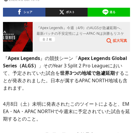
シェア
ポスト
送る
『Apex Legends』今週（4/9）のALGSが急遽延期へ、
最新パッチの不安定性により―APAC-Nは決勝もリスケ
全 2 枚
拡大写真
『
Apex Legends
』の競技シーン「
Apex Legends Global
Series（ALGS）
」そのYear 3 Split 2 Pro Leagueにおい
て、予定されていた試合を
世界3つの地域で急遽延期
するこ
とが発表されました。日本が属するAPAC NORTH地域も含
まれます。
4月8日（土）未明に発表されたこのツイートによると、EM
EA・NA・APAC NORTHで今週末に予定されていた試合を延
期するとのこと。