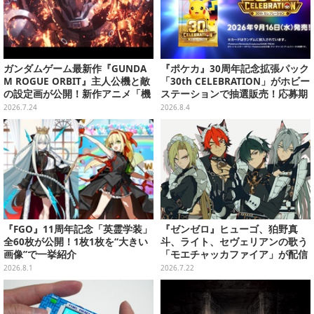
ガンダムゲーム最新作『GUNDA
『ポケカ』30周年記念拡張パック
M ROGUE ORBIT』主人公機と敵
「30th CELEBRATION」がホビー
の設定画が公開！新作アニメ「機
ステーションで抽選販売！応募期
動戦士ガンダムRG アレックスゼ
間は8月6日23時59分まで
2026.7.24
2026.8.4
ロ」の約100年後を描く作品に
『FGO』11周年記念「英霊学装」
『ゼンゼロ』ヒューゴ、狛野真
全60枚が公開！1枚1枚を“大きい
斗、ライト、セヴェリアンの歌う
画像”で一挙紹介
「モエチャッカファイア」が配信
決定―似合ってる…4人のメイド
2026.8.1
2026.7.22
服イラストもお披露目