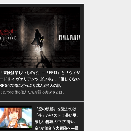
「冒険は楽しいものだ」 ─『FF11』と『ウィザ
ードリィ ヴァリアンツ ダフネ』、"優しくない
RPG"の沼にどっぷり沈んだ4人の話
ふたつの沼の住人たちが語る奥深さとは。
『空の軌跡』を遊ぶのは
「今」がベスト！暑い夏、
涼しい部屋の中で“青い
空”が似合う大冒険へ―最