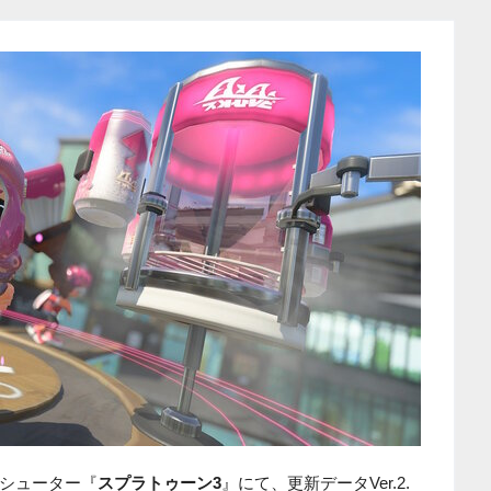
シューター『
スプラトゥーン3
』にて、更新データVer.2.