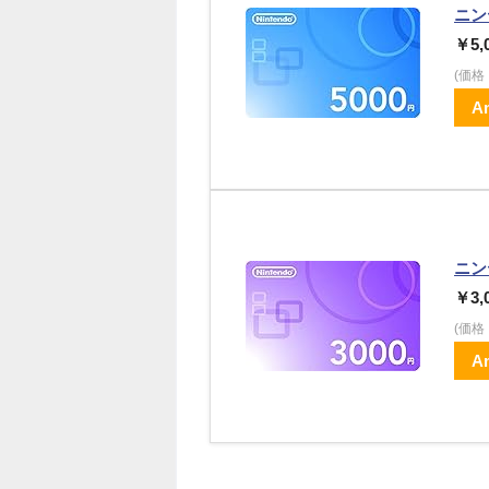
ニン
￥5,
(価
A
ニン
￥3,
(価
A