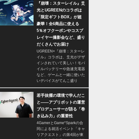
『崩壊：スターレイル』爻
光とUGREENのコラボは
「限定ギフトBOX」が超
豪華！全6商品に使える
5％オフクーポンやコスプ
レイヤー撮影会など、盛り
だくさんでお届け
UGREEN×『崩壊：スターレ
イル』コラボは、爻光がデザ
インされていて美しい！モバ
イルバッテリーや急速充電器
など、ゲームと一緒に使いた
いデバイスがてんこ盛り
若手抜擢の環境で学んだこ
と――アプリボットの運営
プロデューサーが語る「巻
き込み力」の重要性
4GamerとGame*Sparkの合
同による就活イベント「キャ
リアクエスト」の第4回が東