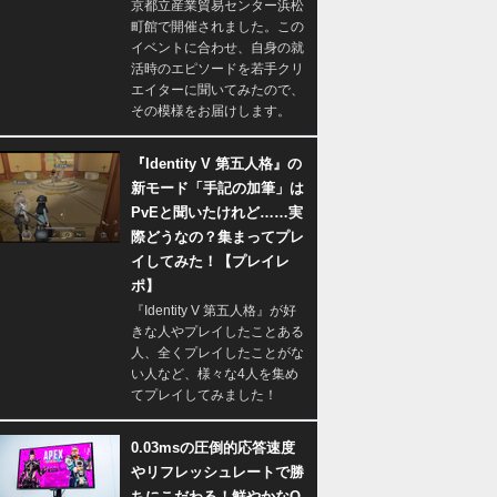
京都立産業貿易センター浜松
町館で開催されました。この
イベントに合わせ、自身の就
活時のエピソードを若手クリ
エイターに聞いてみたので、
その模様をお届けします。
『Identity V 第五人格』の
新モード「手記の加筆」は
PvEと聞いたけれど……実
際どうなの？集まってプレ
イしてみた！【プレイレ
ポ】
『Identity V 第五人格』が好
きな人やプレイしたことある
人、全くプレイしたことがな
い人など、様々な4人を集め
てプレイしてみました！
0.03msの圧倒的応答速度
やリフレッシュレートで勝
ちにこだわる！鮮やかなQ