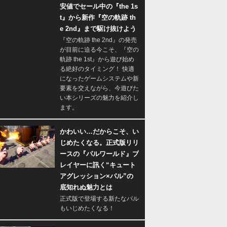
安値でセール中の『the 1s
t』から新作『空の軌跡 th
e 2nd』まで駆け抜けよう
『空の軌跡 the 2nd』の発売
が目前に迫る今こそ、『空の
軌跡 the 1st』から遊び始め
る絶好のタイミング！ 快適
になったゲームシステムや新
要素を交えながら、今遊びた
い本シリーズの魅力を紹介し
ます。
かわいい…だからこそ、い
じめたくなる。正式版リリ
ースの『パルワールド』プ
レイヤーに訊く“キュート
アグレッション×パル”の
底知れぬ魅力とは
正式版で登場する新たなパル
もいじめたくなる！