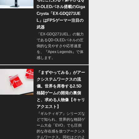
D-OLEDパネル搭載のGiga
Crysta「EX-GDQ271UE
L」はFPSゲーマー注目の
武器
「EX-GDQ271UEL」の魅力
であるQD-OLEDパネルの圧
倒的な見やすさや応答速度
を、『Apex Legends』で体
感します。
「まずやってみる」がアー
クシステムワークスの流
儀。世界を席巻する2.5D
格闘ゲームの開発の裏側
と、求める人物像【キャリ
アクエスト】
『ギルティギア』シリーズな
どで知られ、世界的な格闘ゲ
ーム大会「EVO」でも圧倒
的な存在感を放つアークシス
テムワークス。同社はどのよ