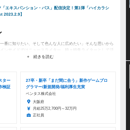
ツ「エキスパンション・パス」配信決定！第1弾「ハイカラシ
 2023.2.9】
ン
一番に知りたい、そして色んな人に広めたい」そんな思いから
インサイドではニュースライター、時々特集ライターとして活
ーから生まれるネットブームにも興味あり。
+ 続きを読む
スター
27卒・新卒「まだ間に合う」新作ゲームプロ
作検証
グラマー/新規開発/福利厚生充実
ベンタス株式会社
大阪府
月給25万2,700円～32万円
正社員