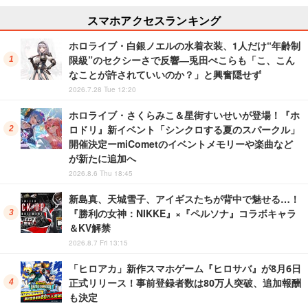
スマホアクセスランキング
ホロライブ・白銀ノエルの水着衣装、1人だけ“年齢制
限級”のセクシーさで反響―兎田ぺこらも「こ、こん
なことが許されていいのか？」と興奮隠せず
2026.7.28 Tue 12:20
ホロライブ・さくらみこ＆星街すいせいが登場！『ホ
ロドリ』新イベント「シンクロする夏のスパークル」
開催決定ーmiCometのイベントメモリーや楽曲など
が新たに追加へ
2026.8.6 Thu 18:45
新島真、天城雪子、アイギスたちが背中で魅せる…！
『勝利の女神：NIKKE』×『ペルソナ』コラボキャラ
＆KV解禁
2026.8.7 Fri 13:15
「ヒロアカ」新作スマホゲーム『ヒロサバ』が8月6日
正式リリース！事前登録者数は80万人突破、追加報酬
も決定