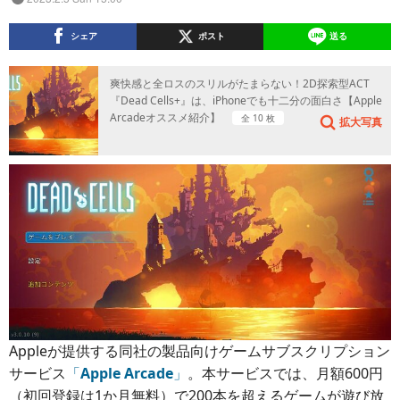
シェア
ポスト
送る
爽快感と全ロスのスリルがたまらない！2D探索型ACT
『Dead Cells+』は、iPhoneでも十二分の面白さ【Apple
Arcadeオススメ紹介】
全 10 枚
拡大写真
Appleが提供する同社の製品向けゲームサブスクリプション
サービス
「
Apple Arcade
」
。本サービスでは、月額600円
（初回登録は1か月無料）で200本を超えるゲームが遊び放