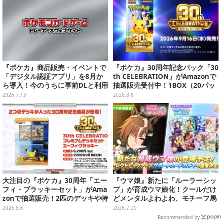
『ポケカ』商品販売・イベントで
『ポケカ』30周年記念パック「30
「デジタル認証アプリ」を8月か
th CELEBRATION」がAmazonで
ら導入！今のうちに事前DLと利用
抽選販売受付中！1BOX（20パッ
登録をお願い
ク入り）
2026.7.13
2026.8.6
大注目の『ポケカ』30周年「エー
『ウマ娘』新たに「ルーラーシッ
フィ・ブラッキーセット」がAma
プ」が育成ウマ娘化！クールだけ
zonで抽選販売！2匹のデッキや特
どメンタルよわよわ、モチーフ馬
別カードを収録
はゲート難（出遅れ癖）でも有名
2026.8.6
2026.7.20
Recommended by