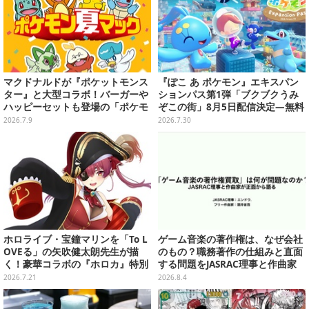
マクドナルドが『ポケットモンス
『ぽこ あ ポケモン』エキスパン
ター』と大型コラボ！バーガーや
ションパス第1弾「ブクブクうみ
ハッピーセットも登場の「ポケモ
ぞこの街」8月5日配信決定―無料
ン夏マック」7月中旬より順次開
アップデートと同日に到来
2026.7.9
2026.7.30
催
ホロライブ・宝鐘マリンを「To L
ゲーム音楽の著作権は、なぜ会社
OVEる」の矢吹健太朗先生が描
のもの？職務著作の仕組みと直面
く！豪華コラボの『ホロカ』特別
する問題をJASRAC理事と作曲家
カードが「Vジャンプ10月号」に
が徹底解説【CEDEC 2026】
2026.7.21
2026.8.4
付録