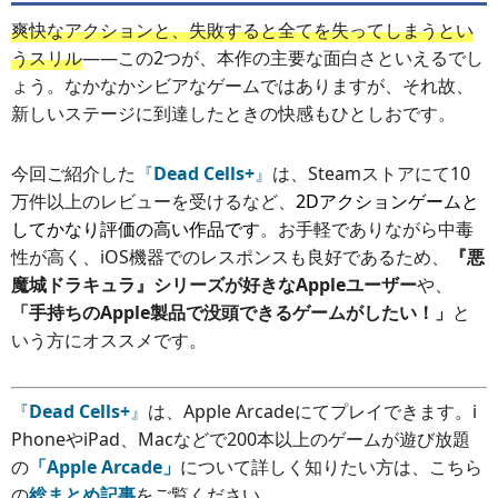
爽快なアクションと、失敗すると全てを失ってしまうとい
うスリル
――この2つが、本作の主要な面白さといえるでし
ょう。なかなかシビアなゲームではありますが、それ故、
新しいステージに到達したときの快感もひとしおです。
今回ご紹介した
『
Dead Cells+
』
は、Steamストアにて10
万件以上のレビューを受けるなど、
2Dアクションゲームと
してかなり評価の高い作品です
。お手軽でありながら中毒
性が高く、iOS機器でのレスポンスも良好であるため、
『悪
魔城ドラキュラ』シリーズが好きなAppleユーザー
や、
「手持ちのApple製品で没頭できるゲームがしたい！」
と
いう方にオススメです。
『
Dead Cells+
』
は、Apple Arcadeにてプレイできます。i
PhoneやiPad、Macなどで200本以上のゲームが遊び放題
の
「Apple Arcade」
について詳しく知りたい方は、こちら
の
総まとめ記事
をご覧ください。