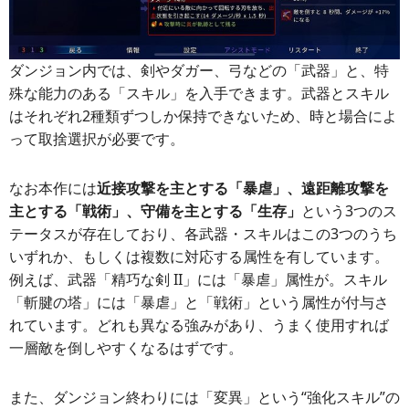
ダンジョン内では、剣やダガー、弓などの「武器」と、特
殊な能力のある「スキル」を入手できます。武器とスキル
はそれぞれ2種類ずつしか保持できないため、時と場合によ
って取捨選択が必要です。
なお本作には
近接攻撃を主とする「暴虐」、遠距離攻撃を
主とする「戦術」、守備を主とする「生存」
という3つのス
テータスが存在しており、各武器・スキルはこの3つのうち
いずれか、もしくは複数に対応する属性を有しています。
例えば、武器「精巧な剣 II」には「暴虐」属性が。スキル
「斬腱の塔」には「暴虐」と「戦術」という属性が付与さ
れています。どれも異なる強みがあり、うまく使用すれば
一層敵を倒しやすくなるはずです。
また、ダンジョン終わりには「変異」という“強化スキル”の