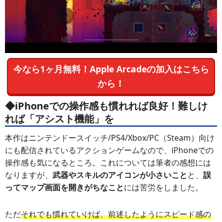
今なら1ヶ月無料！Apple Arcadeの加入はこちら
から！
◆iPhoneでの操作感も慣れれば良好！難しけ
れば「アシスト機能」を
本作はニンテンドースイッチ/PS4/Xbox/PC（Steam）向け
にも配信されているアクションゲームなので、iPhoneでの
操作感も気になるところ。これについては筆者の感想には
なりますが、
武器やスキルのアイコンが小さいこと
と、
誤
ってマップ画面を開きがちなこと
には苦労をしました。
ただ
それでも慣れていけば、前述したようにスピード感の