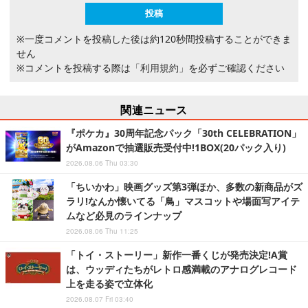
※一度コメントを投稿した後は約120秒間投稿することができま
せん
※コメントを投稿する際は
「利用規約」
を必ずご確認ください
関連ニュース
『ポケカ』30周年記念パック「30th CELEBRATION」
がAmazonで抽選販売受付中!1BOX(20パック入り)
2026.08.06 Thu 03:30
「ちいかわ」映画グッズ第3弾ほか、多数の新商品がズ
ラリ!なんか懐いてる「鳥」マスコットや場面写アイテ
ムなど必見のラインナップ
2026.08.06 Thu 11:25
「トイ・ストーリー」新作一番くじが発売決定!A賞
は、ウッディたちがレトロ感満載のアナログレコード
上を走る姿で立体化
2026.08.07 Fri 03:40