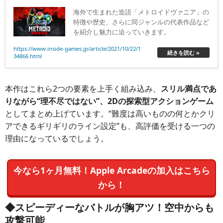
海外で生まれた造語「メトロイドヴァニア」の
特徴や歴史、さらに同ジャンルの代表作品など
を紹介し魅力に迫っていきます。
https://www.inside-games.jp/article/2021/10/22/1
続きを読む »
34866.html
本作はこれら2つの要素を上手く組み込み、
スリル満点であ
りながら“理不尽ではない”、2Dの探索型アクションゲーム
としてまとめ上げています。“難度は高いものの何とかクリ
アできるギリギリのライン設定”も、高評価を受ける一つの
理由になっているでしょう。
今なら1ヶ月無料！Apple Arcadeの加入はこちら
から！
◆スピーディーなバトルが胸アツ！空中からも
攻撃可能