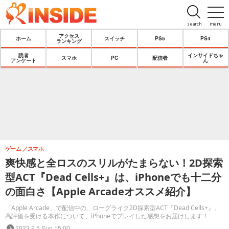
search
menu
アクセス
ホーム
スイッチ
PS5
PS4
ランキング
読者
インサイドちゃ
スマホ
PC
配信者
アンケート
ん
ゲーム
スマホ
爽快感と全ロスのスリルがたまらない！2D探索
型ACT『Dead Cells+』は、iPhoneでも十二分
の面白さ【Apple Arcadeオススメ紹介】
「Apple Arcade」で配信中の、ローグライク2D探索型ACT『Dead Cells+』。
高評価を受ける本作について、iPhoneでプレイした感想をお届けします！
2023.2.5 Sun 15:00