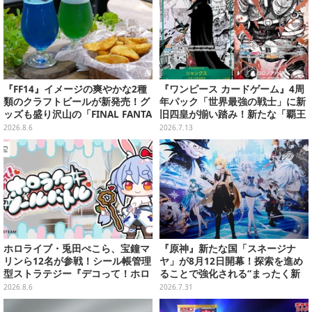
『FF14』イメージの爽やかな2種
『ワンピース カードゲーム』4周
類のクラフトビールが新発売！グ
年パック「世界最強の戦士」に新
ッズも盛り沢山の「FINAL FANTA
旧四皇が揃い踏み！新たな「覇王
SY XIV GOODS SHOP」では巨大
色SP」のゾロ、ヤマトなど28枚も
2026.8.6
2026.7.13
なエーテライトもお出迎え
の新カード一挙公開
ホロライブ・兎田ぺこら、宝鐘マ
『原神』新たな国「スネージナ
リンら12名が参戦！シール帳管理
ヤ」が8月12日開幕！探索を進め
型ストラテジー『デコって！ホロ
ることで強化される“まったく新
ライブシールバトル』Steamスト
しい武器”、「鍛錬の道」に9キャ
2026.8.6
2026.7.31
アページ公開
ラ追加など盛りだくさん