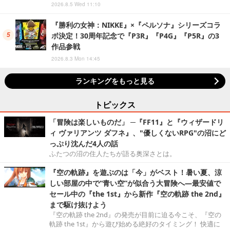
2026.8.5 Wed 11:10
『勝利の女神：NIKKE』×『ペルソナ』シリーズコラ
ボ決定！30周年記念で『P3R』『P4G』『P5R』の3
作品参戦
2026.8.3 Mon 14:45
ランキングをもっと見る
トピックス
「冒険は楽しいものだ」 ─『FF11』と『ウィザードリ
ィ ヴァリアンツ ダフネ』、"優しくないRPG"の沼にど
っぷり沈んだ4人の話
ふたつの沼の住人たちが語る奥深さとは。
『空の軌跡』を遊ぶのは「今」がベスト！暑い夏、涼
しい部屋の中で“青い空”が似合う大冒険へ―最安値で
セール中の『the 1st』から新作『空の軌跡 the 2nd』
まで駆け抜けよう
『空の軌跡 the 2nd』の発売が目前に迫る今こそ、『空の
軌跡 the 1st』から遊び始める絶好のタイミング！ 快適に