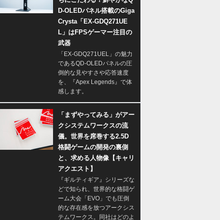
D-OLEDパネル搭載のGiga
Crysta「EX-GDQ271UE
L」はFPSゲーマー注目の
武器
「EX-GDQ271UEL」の魅力
であるQD-OLEDパネルの圧
倒的な見やすさや応答速度
を、『Apex Legends』で体
感します。
「まずやってみる」がアー
クシステムワークスの流
儀。世界を席巻する2.5D
格闘ゲームの開発の裏側
と、求める人物像【キャリ
アクエスト】
『ギルティギア』シリーズな
どで知られ、世界的な格闘ゲ
ーム大会「EVO」でも圧倒
的な存在感を放つアークシス
テムワークス。同社はどのよ