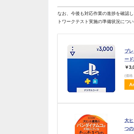
なお、今後も対応作業の進捗を確認し
トワークテスト実施の準備状況につい
プレ
ード
￥3,
(価
A
大ヒ
つの