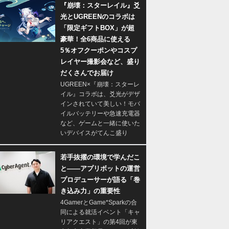
『崩壊：スターレイル』爻
光とUGREENのコラボは
「限定ギフトBOX」が超
豪華！全6商品に使える
5％オフクーポンやコスプ
レイヤー撮影会など、盛り
だくさんでお届け
UGREEN×『崩壊：スターレ
イル』コラボは、爻光がデザ
インされていて美しい！モバ
イルバッテリーや急速充電器
など、ゲームと一緒に使いた
いデバイスがてんこ盛り
若手抜擢の環境で学んだこ
と――アプリボットの運営
プロデューサーが語る「巻
き込み力」の重要性
4GamerとGame*Sparkの合
同による就活イベント「キャ
リアクエスト」の第4回が東