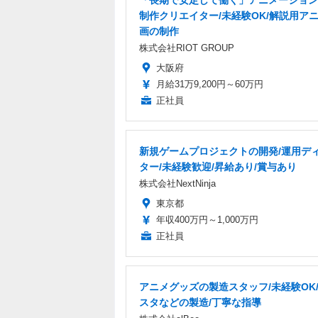
「長期で安定して働く」アニメーション
制作クリエイター/未経験OK/解説用ア
画の制作
株式会社RIOT GROUP
大阪府
月給31万9,200円～60万円
正社員
新規ゲームプロジェクトの開発/運用デ
ター/未経験歓迎/昇給あり/賞与あり
株式会社NextNinja
東京都
年収400万円～1,000万円
正社員
アニメグッズの製造スタッフ/未経験OK
スタなどの製造/丁寧な指導