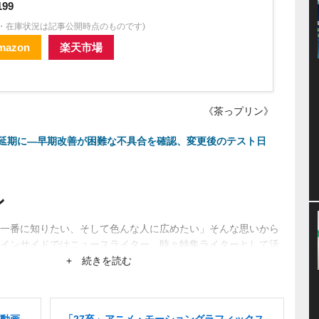
199
格・在庫状況は記事公開時点のものです)
mazon
楽天市場
《茶っプリン》
延期に―早期改善が困難な不具合を確認、変更後のテスト日
ン
一番に知りたい、そして色んな人に広めたい」そんな思いから
インサイドではニュースライター、時々特集ライターとして活
ーから生まれるネットブームにも興味あり。
+ 続きを読む