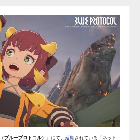
COL（ブループロトコル）
』にて、
延期
されている「ネット