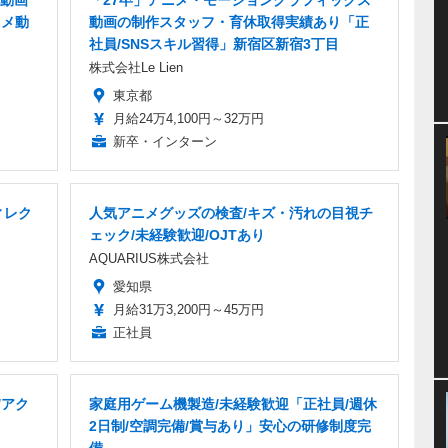
動画
「27卒」アニメ・モーショングラフィックス
ニメ動
動画の制作スタッフ・育休取得実績あり「正
社員/SNSスキル習得」新宿区新宿3丁目
株式会社Le Lien
東京都
月給24万4,100円～32万円
新卒・インターン
ィレク
人気アニメグッズの検査/キズ・汚れの目視チ
ェック/未経験歓迎/OJTあり
AQUARIUS株式会社
愛知県
月給31万3,200円～45万円
正社員
/アク
家庭用ゲーム機製造/未経験歓迎「正社員/週休
2日制/空調完備/賞与あり」安心の研修制度完