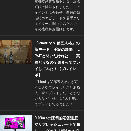
京都立産業貿易センター浜松
町館で開催されました。この
イベントに合わせ、自身の就
活時のエピソードを若手クリ
エイターに聞いてみたので、
その模様をお届けします。
『Identity V 第五人格』の
新モード「手記の加筆」は
PvEと聞いたけれど……実
際どうなの？集まってプレ
イしてみた！【プレイレ
ポ】
『Identity V 第五人格』が好
きな人やプレイしたことある
人、全くプレイしたことがな
い人など、様々な4人を集め
てプレイしてみました！
0.03msの圧倒的応答速度
やリフレッシュレートで勝
ちにこだわる！鮮やかなQ