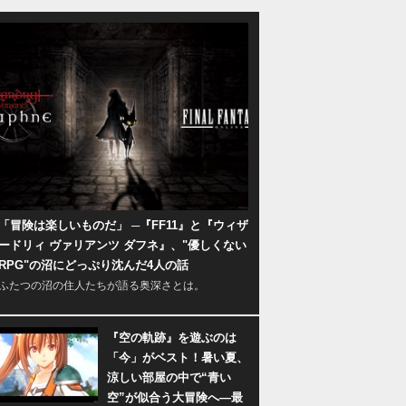
「冒険は楽しいものだ」 ─『FF11』と『ウィザ
ードリィ ヴァリアンツ ダフネ』、"優しくない
RPG"の沼にどっぷり沈んだ4人の話
ふたつの沼の住人たちが語る奥深さとは。
『空の軌跡』を遊ぶのは
「今」がベスト！暑い夏、
涼しい部屋の中で“青い
空”が似合う大冒険へ―最