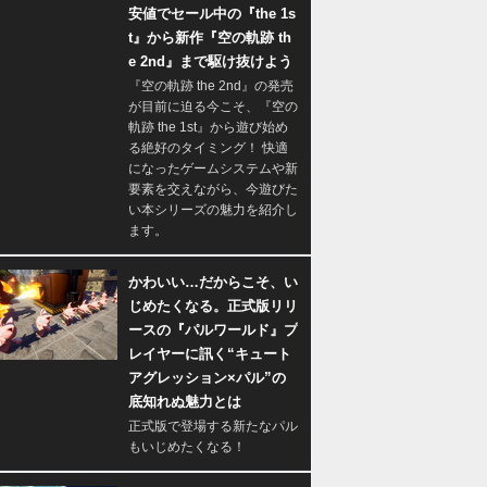
安値でセール中の『the 1s
t』から新作『空の軌跡 th
e 2nd』まで駆け抜けよう
『空の軌跡 the 2nd』の発売
が目前に迫る今こそ、『空の
軌跡 the 1st』から遊び始め
る絶好のタイミング！ 快適
になったゲームシステムや新
要素を交えながら、今遊びた
い本シリーズの魅力を紹介し
ます。
かわいい…だからこそ、い
じめたくなる。正式版リリ
ースの『パルワールド』プ
レイヤーに訊く“キュート
アグレッション×パル”の
底知れぬ魅力とは
正式版で登場する新たなパル
もいじめたくなる！