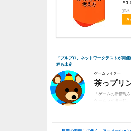
￥1,
(価
A
『ブルプロ』ネットワークテストが開催
程も未定
ゲームライター
茶っプリ
「ゲームの新情報を
ゲームライターに。
動。関係者、ユーザ