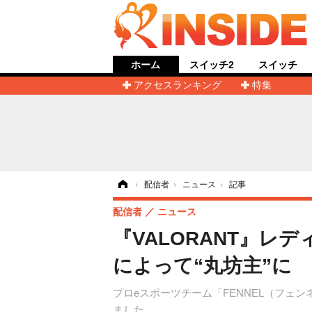
ホーム
スイッチ2
スイッチ
アクセスランキング
特集
ホーム
›
配信者
›
ニュース
›
記事
配信者
ニュース
『VALORANT』
によって“丸坊主”に
プロeスポーツチーム「FENNEL（フェン
ました。