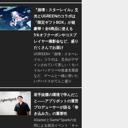
『崩壊：スターレイル』爻
光とUGREENのコラボは
「限定ギフトBOX」が超
豪華！全6商品に使える
5％オフクーポンやコスプ
レイヤー撮影会など、盛り
だくさんでお届け
UGREEN×『崩壊：スターレ
イル』コラボは、爻光がデザ
インされていて美しい！モバ
イルバッテリーや急速充電器
など、ゲームと一緒に使いた
いデバイスがてんこ盛り
若手抜擢の環境で学んだこ
と――アプリボットの運営
プロデューサーが語る「巻
き込み力」の重要性
4GamerとGame*Sparkの合
同による就活イベント「キャ