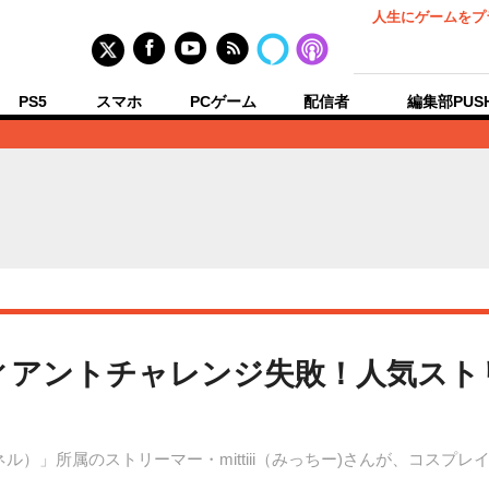
人生にゲームをプ
PS5
スマホ
PCゲーム
配信者
編集部PUS
レディアントチャレンジ失敗！人気ス
ネル）」所属のストリーマー・mittiii（みっちー)さんが、コス