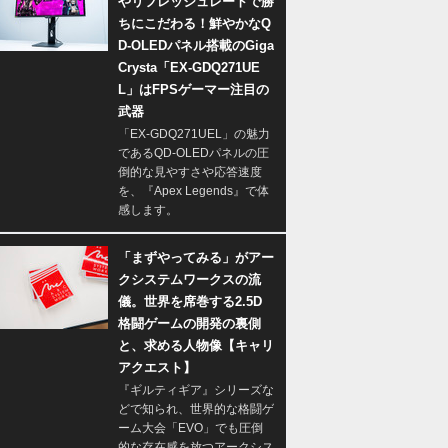
やリフレッシュレートで勝
ちにこだわる！鮮やかなQ
D-OLEDパネル搭載のGiga
Crysta「EX-GDQ271UE
L」はFPSゲーマー注目の
武器
「EX-GDQ271UEL」の魅力
であるQD-OLEDパネルの圧
倒的な見やすさや応答速度
を、『Apex Legends』で体
感します。
「まずやってみる」がアー
クシステムワークスの流
儀。世界を席巻する2.5D
格闘ゲームの開発の裏側
と、求める人物像【キャリ
アクエスト】
『ギルティギア』シリーズな
どで知られ、世界的な格闘ゲ
ーム大会「EVO」でも圧倒
的な存在感を放つアークシス