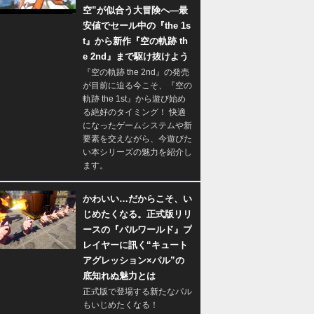
空”が似合う大冒険へ―最
安値でセール中の『the 1s
t』から新作『空の軌跡 th
e 2nd』まで駆け抜けよう
『空の軌跡 the 2nd』の発売
が目前に迫る今こそ、『空の
軌跡 the 1st』から遊び始め
る絶好のタイミング！ 快適
になったゲームシステムや新
要素を交えながら、今遊びた
い本シリーズの魅力を紹介し
ます。
かわいい…だからこそ、い
じめたくなる。正式版リリ
ースの『パルワールド』プ
レイヤーに訊く“キュート
アグレッション×パル”の
底知れぬ魅力とは
正式版で登場する新たなパル
もいじめたくなる！