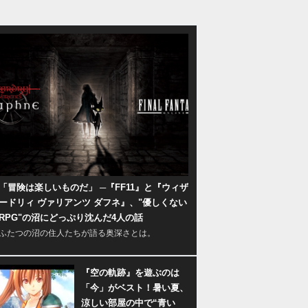
「冒険は楽しいものだ」 ─『FF11』と『ウィザ
ードリィ ヴァリアンツ ダフネ』、"優しくない
RPG"の沼にどっぷり沈んだ4人の話
ふたつの沼の住人たちが語る奥深さとは。
『空の軌跡』を遊ぶのは
「今」がベスト！暑い夏、
涼しい部屋の中で“青い