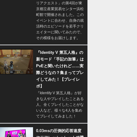
リアクエスト」の第4回が東
京都立産業貿易センター浜松
町館で開催されました。この
イベントに合わせ、自身の就
活時のエピソードを若手クリ
エイターに聞いてみたので、
その模様をお届けします。
『Identity V 第五人格』の
新モード「手記の加筆」は
PvEと聞いたけれど……実
際どうなの？集まってプレ
イしてみた！【プレイレ
ポ】
『Identity V 第五人格』が好
きな人やプレイしたことある
人、全くプレイしたことがな
い人など、様々な4人を集め
てプレイしてみました！
0.03msの圧倒的応答速度