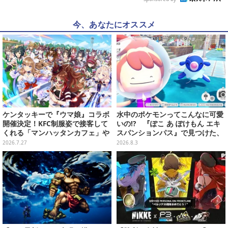
今、あなたにオススメ
ケンタッキーで『ウマ娘』コラボ
水中のポケモンってこんなに可愛
開催決定！KFC制服姿で接客して
いの!? 『ぽこ あ ぽけもん エキ
くれる「マンハッタンカフェ」や
スパンションパス』で見つけた、
「ダンツフレーム」たちが可愛い
ポケモンの新たな魅力【先行プレ
2026.7.27
2026.8.3
イレポ】