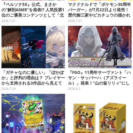
『ペルソナ5X』公式、まさか
マクドナルドで「ポケモン30周年
の“解剖ASMR”を発表!? 人気投票1
バーガー」が7月22日より発売！
位のご褒美コンテンツとして「北
歴代御三家やピカチュウの描かれ
里基良に解剖される」
たオリジナルパッケージが可愛い
2026.7.21
2026.7.21
「ガチャなのに優しい」「ぽかぽ
『FGO』11周年サーヴァント「ハ
か」と評判の理由は？ プレイヤー
サン・サッバーハ（アズライー
から支持される3作品から見えて
ル）」発表！“山の翁リリィ”にし
くる“令和のガチャ事情”
てカルデアの経営顧問、待望のプ
2026.7.29
2026.8.2
レイアブル化