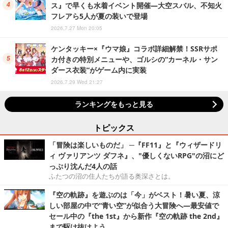
ス』で早くも水着イベント開催―大空スバル、不知火
フレアら5人が夏の装いで登場
2026.7.27 Mon 20:05
ケンタッキー×『ウマ娘』コラボ詳細解禁！SSRサポ
カ付きの特別メニューや、ゴルシの“カーネル・サン
ダース衣装”がゲーム内に実装
2026.7.29 Wed 21:27
ランキングをもっと見る
トピックス
「冒険は楽しいものだ」 ─『FF11』と『ウィザードリ
ィ ヴァリアンツ ダフネ』、"優しくないRPG"の沼にど
っぷり沈んだ4人の話
ふたつの沼の住人たちが語る奥深さとは。
『空の軌跡』を遊ぶのは「今」がベスト！暑い夏、涼
しい部屋の中で“青い空”が似合う大冒険へ―最安値で
セール中の『the 1st』から新作『空の軌跡 the 2nd』
まで駆け抜けよう