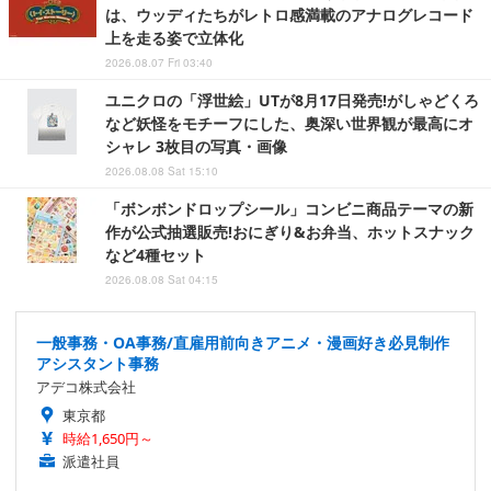
は、ウッディたちがレトロ感満載のアナログレコード
上を走る姿で立体化
2026.08.07 Fri 03:40
ユニクロの「浮世絵」UTが8月17日発売!がしゃどくろ
など妖怪をモチーフにした、奥深い世界観が最高にオ
シャレ 3枚目の写真・画像
2026.08.08 Sat 15:10
「ボンボンドロップシール」コンビニ商品テーマの新
作が公式抽選販売!おにぎり&お弁当、ホットスナック
など4種セット
2026.08.08 Sat 04:15
一般事務・OA事務/直雇用前向きアニメ・漫画好き必見制作
アシスタント事務
アデコ株式会社
東京都
時給1,650円～
派遣社員