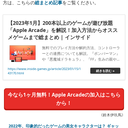
方は、こちらの
総まとめ記事
をご覧ください。
【2023年1月】200本以上のゲームが遊び放題
「Apple Arcade」を解説！加入方法からオスス
メゲームまで総まとめ | インサイド
無料でのプレイ方法や解約方法、コントローラ
ーとの連携についても解説。『ボンバーマン』
や『悪魔城ドラキュラ』、『FF』生みの親やプ
ラチナゲームズの新作も遊べるぞ！
https://www.inside-games.jp/article/2023/01/15/1
続きを読む »
43170.html
今なら1ヶ月無料！Apple Arcadeの加入はこちら
から！
《鈴木伊玖馬》
2022年、印象的だったゲームの美女キャラクターは？ ギャッ