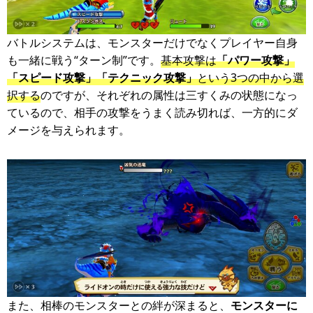
バトルシステムは、モンスターだけでなくプレイヤー自身
も一緒に戦う“ターン制”です。
基本攻撃は
「パワー攻撃」
「スピード攻撃」「テクニック攻撃」
という3つの中から選
択する
のですが、それぞれの属性は三すくみの状態になっ
ているので、相手の攻撃をうまく読み切れば、一方的にダ
メージを与えられます。
また、相棒のモンスターとの絆が深まると、
モンスターに