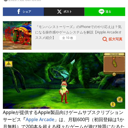
シェア
ポスト
送る
『モンハンストーリーズ』のiPhoneでのやり応えは？気
になる操作感やゲームシステムを解説【Apple Arcadeオ
ススメ紹介】
全 10 枚
拡大写真
Appleが提供するApple製品向けゲームサブスクリプション
サービス
「
Apple Arcade
」は、月額600円（初回登録は1か
月無料）で200本を超える様々なゲームが遊び放題になるた