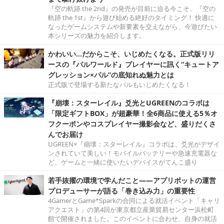
『空の軌跡 the 2nd』の発売が目前に迫る今こそ、『空の
軌跡 the 1st』から遊び始める絶好のタイミング！ 快適に
なったゲームシステムや新要素を交えながら、今遊びたい
本シリーズの魅力を紹介します。
かわいい…だからこそ、いじめたくなる。正式版リリ
ースの『パルワールド』プレイヤーに訊く“キュートア
グレッション×パル”の底知れぬ魅力とは
正式版で登場する新たなパルもいじめたくなる！
『崩壊：スターレイル』爻光とUGREENのコラボは
「限定ギフトBOX」が超豪華！全6商品に使える5％オ
フクーポンやコスプレイヤー撮影会など、盛りだくさ
んでお届け
UGREEN×『崩壊：スターレイル』コラボは、爻光がデザイ
ンされていて美しい！モバイルバッテリーや急速充電器な
ど、ゲームと一緒に使いたいデバイスがてんこ盛り
若手抜擢の環境で学んだこと――アプリボットの運営
プロデューサーが語る「巻き込み力」の重要性
4GamerとGame*Sparkの合同による就活イベント「キャリ
アクエスト」の第4回が東京都立産業貿易センター浜松町
館で開催されました。このイベントに合わせ、自身の就活