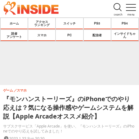
search
menu
アクセス
ホーム
スイッチ
PS5
PS4
ランキング
読者
インサイドちゃ
スマホ
PC
配信者
アンケート
ん
ゲーム
スマホ
『モンハンストーリーズ』のiPhoneでのやり
応えは？気になる操作感やゲームシステムを解
説【Apple Arcadeオススメ紹介】
サブスクサービス「Apple Arcade」を使い、『モンハンストーリーズ』のiPho
neでのやり応えを試してみました！
2023.1.22 Sun 20:30