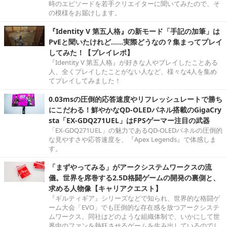
時のエピソードを若手クリエイターに聞いてみたので、そ
の模様をお届けします。
『Identity V 第五人格』の新モード「手記の加筆」は
PvEと聞いたけれど……実際どうなの？集まってプレイ
してみた！【プレイレポ】
『Identity V 第五人格』が好きな人やプレイしたことある
人、全くプレイしたことがない人など、様々な4人を集め
てプレイしてみました！
0.03msの圧倒的応答速度やリフレッシュレートで勝ち
にこだわる！鮮やかなQD-OLEDパネル搭載のGigaCry
sta「EX-GDQ271UEL」はFPSゲーマー注目の武器
「EX-GDQ271UEL」の魅力であるQD-OLEDパネルの圧倒的
な見やすさや応答速度を、『Apex Legends』で体感しま
す。
「まずやってみる」がアークシステムワークスの流
儀。世界を席巻する2.5D格闘ゲームの開発の裏側と、
求める人物像【キャリアクエスト】
『ギルティギア』シリーズなどで知られ、世界的な格闘ゲ
ーム大会「EVO」でも圧倒的な存在感を放つアークシステ
ムワークス。同社はどのような組織体制で、いかにして世
界中のファンを熱狂させるゲームを生み出しているのでし