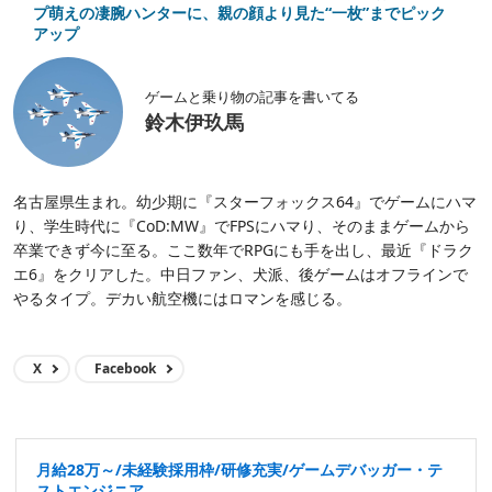
プ萌えの凄腕ハンターに、親の顔より見た“一枚”までピック
アップ
ゲームと乗り物の記事を書いてる
鈴木伊玖馬
名古屋県生まれ。幼少期に『スターフォックス64』でゲームにハマ
り、学生時代に『CoD:MW』でFPSにハマり、そのままゲームから
卒業できず今に至る。ここ数年でRPGにも手を出し、最近『ドラク
エ6』をクリアした。中日ファン、犬派、後ゲームはオフラインで
やるタイプ。デカい航空機にはロマンを感じる。
X
Facebook
月給28万～/未経験採用枠/研修充実/ゲームデバッガー・テ
ストエンジニア