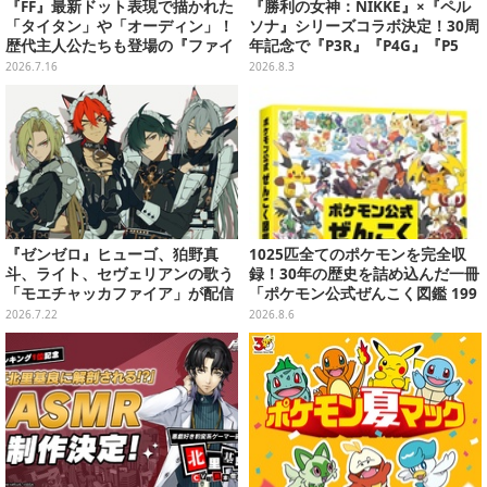
『FF』最新ドット表現で描かれた
『勝利の女神：NIKKE』×『ペル
「タイタン」や「オーディン」！
ソナ』シリーズコラボ決定！30周
歴代主人公たちも登場の『ファイ
年記念で『P3R』『P4G』『P5
ナルファンタジー レゾナンス』2
R』の3作品参戦
2026.7.16
2026.8.3
ndトレイラー公開
『ゼンゼロ』ヒューゴ、狛野真
1025匹全てのポケモンを完全収
斗、ライト、セヴェリアンの歌う
録！30年の歴史を詰め込んだ一冊
「モエチャッカファイア」が配信
「ポケモン公式ぜんこく図鑑 199
決定―似合ってる…4人のメイド
6-2026」が大ボリューム
2026.7.22
2026.8.6
服イラストもお披露目