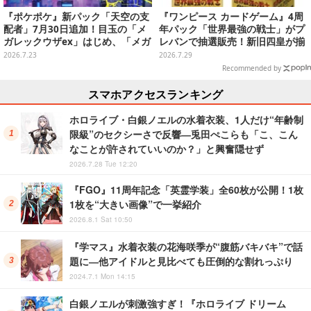
『ポケポケ』新パック「天空の支
『ワンピース カードゲーム』4周
配者」7月30日追加！目玉の「メ
年パック「世界最強の戦士」がプ
ガレックウザex」はじめ、「メガ
レバンで抽選販売！新旧四皇が揃
メタグロスex」「フウロ」など11
い踏み、新たに「覇王色SP」も収
2026.7.23
2026.7.29
枚の新カード解禁
録
Recommended by
スマホアクセスランキング
ホロライブ・白銀ノエルの水着衣装、1人だけ“年齢制
限級”のセクシーさで反響―兎田ぺこらも「こ、こん
なことが許されていいのか？」と興奮隠せず
2026.7.28 Tue 12:20
『FGO』11周年記念「英霊学装」全60枚が公開！1枚
1枚を“大きい画像”で一挙紹介
2026.8.1 Sat 10:50
『学マス』水着衣装の花海咲季が“腹筋バキバキ”で話
題に―他アイドルと見比べても圧倒的な割れっぷり
2024.7.1 Mon 14:15
白銀ノエルが刺激強すぎ！『ホロライブ ドリーム