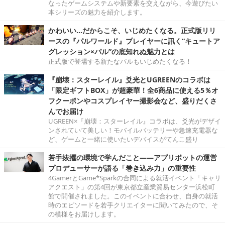
なったゲームシステムや新要素を交えながら、今遊びたい
本シリーズの魅力を紹介します。
かわいい…だからこそ、いじめたくなる。正式版リリ
ースの『パルワールド』プレイヤーに訊く“キュートア
グレッション×パル”の底知れぬ魅力とは
正式版で登場する新たなパルもいじめたくなる！
『崩壊：スターレイル』爻光とUGREENのコラボは
「限定ギフトBOX」が超豪華！全6商品に使える5％オ
フクーポンやコスプレイヤー撮影会など、盛りだくさ
んでお届け
UGREEN×『崩壊：スターレイル』コラボは、爻光がデザイ
ンされていて美しい！モバイルバッテリーや急速充電器な
ど、ゲームと一緒に使いたいデバイスがてんこ盛り
若手抜擢の環境で学んだこと――アプリボットの運営
プロデューサーが語る「巻き込み力」の重要性
4GamerとGame*Sparkの合同による就活イベント「キャリ
アクエスト」の第4回が東京都立産業貿易センター浜松町
館で開催されました。このイベントに合わせ、自身の就活
時のエピソードを若手クリエイターに聞いてみたので、そ
の模様をお届けします。