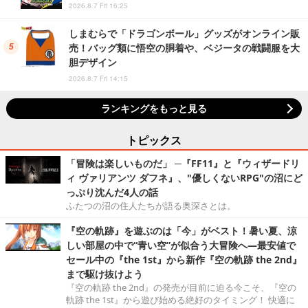
2026.8.7 Fri 16:25
しまむらで「ドラゴンボール」グッズがオンライン販
売！バッグ類に悟空の胴着や、ベジータの戦闘服を大
胆デザイン
2026.8.7 Fri 14:15
ランキングをもっと見る
トピックス
「冒険は楽しいものだ」 ─『FF11』と『ウィザードリ
ィ ヴァリアンツ ダフネ』、"優しくないRPG"の沼にど
っぷり沈んだ4人の話
ふたつの沼の住人たちが語る奥深さとは。
『空の軌跡』を遊ぶのは「今」がベスト！暑い夏、涼
しい部屋の中で“青い空”が似合う大冒険へ―最安値で
セール中の『the 1st』から新作『空の軌跡 the 2nd』
まで駆け抜けよう
『空の軌跡 the 2nd』の発売が目前に迫る今こそ、『空の
軌跡 the 1st』から遊び始める絶好のタイミング！ 快適に