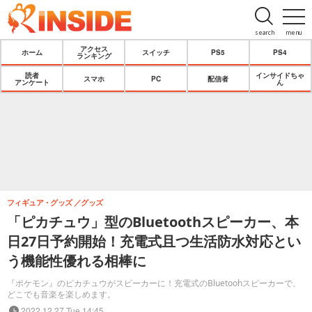
search
menu
アクセス
ホーム
スイッチ
PS5
PS4
ランキング
読者
インサイドちゃ
スマホ
PC
配信者
アンケート
ん
フィギュア・グッズ
グッズ
「ピカチュウ」型のBluetoothスピーカー、本
日27日予約開始！充電式且つ生活防水対応とい
う機能性優れる相棒に
『ポケモン』のピカチュウがスピーカーに！充電式のBluetoohスピーカーで、
どこでも音楽を楽しめます。
2022.12.27 Tue 14:45