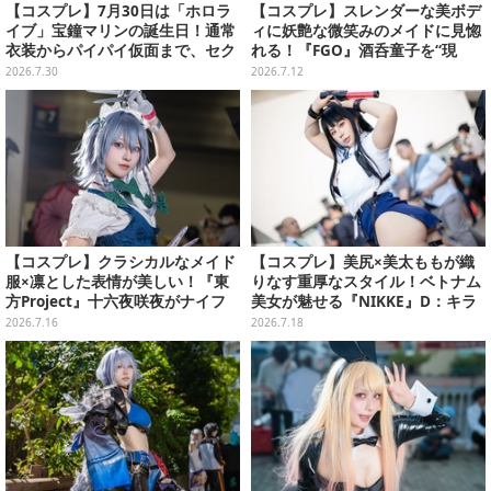
【コスプレ】7月30日は「ホロラ
【コスプレ】スレンダーな美ボデ
イブ」宝鐘マリンの誕生日！通常
ィに妖艶な微笑みのメイドに見惚
衣装からパイパイ仮面まで、セク
れる！『FGO』酒呑童子を“現
シーで可愛い美女レイヤーまとめ
界”させた香港美女レイヤーがす
2026.7.30
2026.7.12
【写真42枚】
ごい【写真8枚】
【コスプレ】クラシカルなメイド
【コスプレ】美尻×美太ももが織
服×凛とした表情が美しい！『東
りなす重厚なスタイル！ベトナム
方Project』十六夜咲夜がナイフ
美女が魅せる『NIKKE』D：キラ
片手にクールなポージングを魅せ
ーワイフが圧巻の曲線美だった
2026.7.16
2026.7.18
る【写真7枚】
【写真7枚】