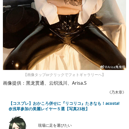
【画像タップorクリックでフォトギャラリーへ】
画像提供：黑龙贯通、云织浅川、Arisa.S
《乃木章》
【コスプレ】おかころ併せに『リコリコ』たきなも！acosta!
@浅草参加の美麗レイヤー５選【写真23枚】
現場に足を運びたい