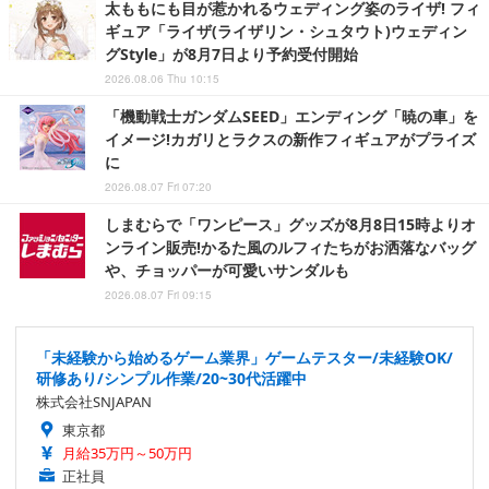
太ももにも目が惹かれるウェディング姿のライザ! フィ
ギュア「ライザ(ライザリン・シュタウト)ウェディン
グStyle」が8月7日より予約受付開始
2026.08.06 Thu 10:15
「機動戦士ガンダムSEED」エンディング「暁の車」を
イメージ!カガリとラクスの新作フィギュアがプライズ
に
2026.08.07 Fri 07:20
しまむらで「ワンピース」グッズが8月8日15時よりオ
ンライン販売!かるた風のルフィたちがお洒落なバッグ
や、チョッパーが可愛いサンダルも
2026.08.07 Fri 09:15
「未経験から始めるゲーム業界」ゲームテスター/未経験OK/
研修あり/シンプル作業/20~30代活躍中
株式会社SNJAPAN
東京都
月給35万円～50万円
正社員