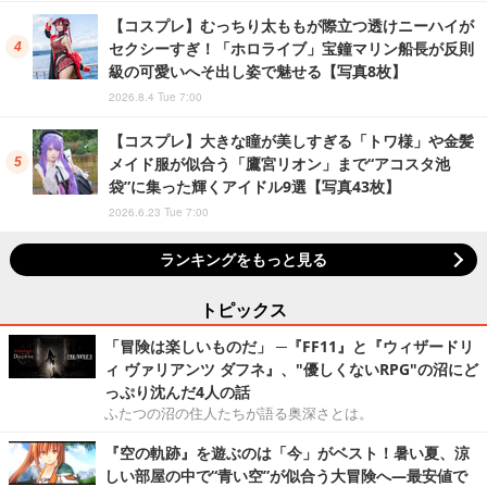
【コスプレ】むっちり太ももが際立つ透けニーハイが
セクシーすぎ！「ホロライブ」宝鐘マリン船長が反則
級の可愛いへそ出し姿で魅せる【写真8枚】
2026.8.4 Tue 7:00
【コスプレ】大きな瞳が美しすぎる「トワ様」や金髪
メイド服が似合う「鷹宮リオン」まで“アコスタ池
袋”に集った輝くアイドル9選【写真43枚】
2026.6.23 Tue 7:00
ランキングをもっと見る
トピックス
「冒険は楽しいものだ」 ─『FF11』と『ウィザードリ
ィ ヴァリアンツ ダフネ』、"優しくないRPG"の沼にど
っぷり沈んだ4人の話
ふたつの沼の住人たちが語る奥深さとは。
『空の軌跡』を遊ぶのは「今」がベスト！暑い夏、涼
しい部屋の中で“青い空”が似合う大冒険へ―最安値で