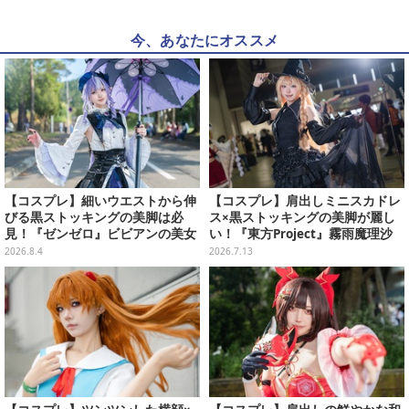
今、あなたにオススメ
【コスプレ】細いウエストから伸
【コスプレ】肩出しミニスカドレ
びる黒ストッキングの美脚は必
ス×黒ストッキングの美脚が麗し
見！『ゼンゼロ』ビビアンの美女
い！『東方Project』霧雨魔理沙
レイヤーが優雅に降臨【写真9
のエレガントスタイルが可愛すぎ
2026.8.4
2026.7.13
枚】
【写真9枚】