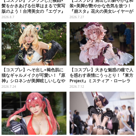
【コスプレ】ツンツンした横顔×
【コスプレ】肩出しの鮮やかな和
髪をかきあげる仕草はまるで実写
装×美脚が艶やかな色気を放つ！
版のよう！台湾美女の『エヴァ』
『崩スタ』花火の美女レイヤーが
制服アスカが美しすぎた【写真8
魅せる挑発的な表情にゾクゾクす
2026.8.7
2026.7.27
枚】
る【写真8枚】
【コスプレ】へそ出し×褐色肌に
【コスプレ】大きな魅惑の瞳で人
猫なギャルメイクが可愛い！『原
を惑わす表情にうっとり！『東方
神』シロネンが美脚眩しいしなや
Project』ミスティア・ローレラ
かなポージングで魅せる【写真8
イの美女レイヤーがハイレベル
2026.7.24
2026.7.12
枚】
【写真9枚】