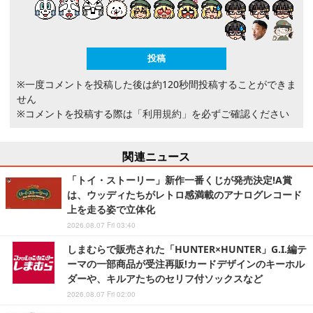
※一度コメントを投稿した後は約120秒間投稿することができま
せん
※コメントを投稿する際は
「利用規約」
を必ずご確認ください
関連ニュース
「トイ・ストーリー」新作一番くじが発売決定!A賞
は、ウッディたちがレトロ感満載のアナログレコード
上を走る姿で立体化
2026.08.07 Fri 03:40
しまむらで販売された「HUNTER×HUNTER」G.I.編テ
ーマの一部商品が受注再販!カードデザインのキーホル
ダーや、キルアたちのセリフ付ソックスなど
2026.08.07 Fri 02:00