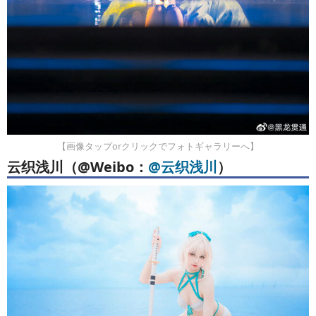
【画像タップorクリックでフォトギャラリーへ】
云织浅川（@Weibo：
@云织浅川
）