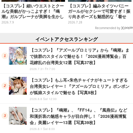
【コスプレ】細いウエストとクー
【コスプレ】編みタイツ×バニー
ルな美貌がかっこよすぎ！『鳴
ガールがセクシーで可愛すぎ！振
潮』ガルブレーナが美脚を生かし
り向きポーズも魅惑的な「着せ
た抜群のスタイルで魅せる【写真
恋」海夢の美女レイヤーが北海道
2026.7.9
2026.7.28
9枚】
に降臨【写真8枚】
Recommended by
イベントアクセスランキング
【コスプレ】『アズールプロミリア』から『鳴潮』ま
で抜群のスタイルで魅せる！「2026漫画博覧会」百
花繚乱の台湾美女12選【写真37枚】
2026.7.31 Fri 7:00
【コスプレ】もふ耳×朱色チャイナがキュートすぎる
台湾美女レイヤー！『アズールプロミリア』ポンポン
が狐娘スタイルで魅せる【写真9枚】
2026.8.8 Sat 12:00
【コスプレ】『鳴潮』、『FF14』、『風燕伝』など
和漢折衷の魅惑キャラが目白押し！「2026漫画博覧
会」美麗レイヤー13選【写真39枚】
2026.8.1 Sat 8:00