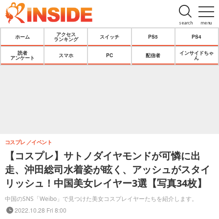
search
menu
アクセス
ホーム
スイッチ
PS5
PS4
ランキング
読者
インサイドちゃ
スマホ
PC
配信者
アンケート
ん
コスプレ
イベント
【コスプレ】サトノダイヤモンドが可憐に出
走、沖田総司水着姿が眩く、アッシュがスタイ
リッシュ！中国美女レイヤー3選【写真34枚】
中国のSNS「Weibo」で見つけた美女コスプレイヤーたちを紹介します。
2022.10.28 Fri 8:00