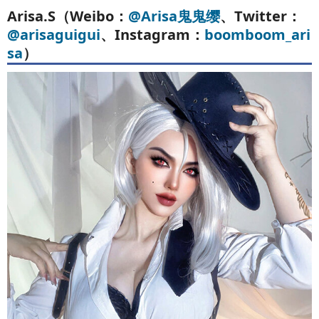
Arisa.S（Weibo：
@Arisa鬼鬼缨
、Twitter：
@arisaguigui
、Instagram：
boomboom_ari
sa
）