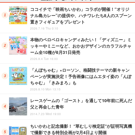
ココイチで「映画ちいかわ」コラボが開催！“オリジ
ナル島カレー”の提供や、ハチワレたち8人のスプーン
置きフィギュアをプレゼント
2026.7.16 Thu 0:10
本物のペロペロキャンディみたい！「ディズニー」ミ
ッキーやミニーなど、おかおデザインのカラフルチャ
ーム全10種が8月31日発売
2026.8.4 Tue 16:00
「んぽちゃむ」×ローソン、格闘技テーマの新キャン
ペーンが実施決定！予告画像にはムエタイ姿の「んぽ
ちゃむ」「きみまろ」も
2026.8.10 Mon 13:15
レースゲームの「ゴースト」を通して10年前に死んだ
父と再会した青年
2014.7.23 Wed 19:00
ちいかわと記念撮影！ “草むしり検定証”が証明写真機
で撮影できる特別企画が2月4日より開催