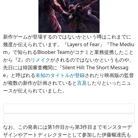
新作ゲームが登場するのではないかという噂はこれまでに
幾度か伝えられています。『Layers of Fear』『The Mediu
m』で知られるBloober Teamがコナミと業務提携したこと
から『2』の
リメイク
がされるのではないかというものや、
先日には韓国審査機関に『Silent Hill: The Short Messag
e』と呼ばれる
未知のタイトルが登録
されたり映画版の監督
が複数の新作が計画されていると
言及
したりといったニュ
ースが伝えられていました。
なお、この発表には第1作目から第3作目までモンスターデ
ザインやアートディレクターとして参加した伊藤暢達氏も