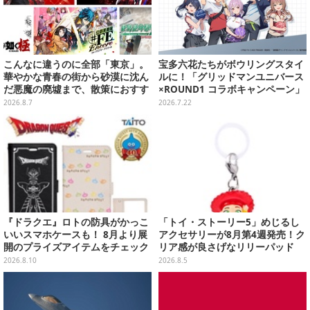
こんなに違うのに全部「東京」。
宝多六花たちがボウリングスタイ
華やかな青春の街から砂漠に沈ん
ルに！「グリッドマンユニバース
だ悪魔の廃墟まで、散策におすす
×ROUND1 コラボキャンペーン」
め東京ゲーム5選【特集】
開催決定、企画やグッズ販売を実
2026.8.7
2026.7.22
施
『ドラクエ』ロトの防具がかっこ
「トイ・ストーリー5」めじるし
いいスマホケースも！ 8月より展
アクセサリーが8月第4週発売！ク
開のプライズアイテムをチェック
リア感が良さげなリリーパッド
や、ジェシーなど全5種ラインナ
2026.8.10
2026.8.5
ップ