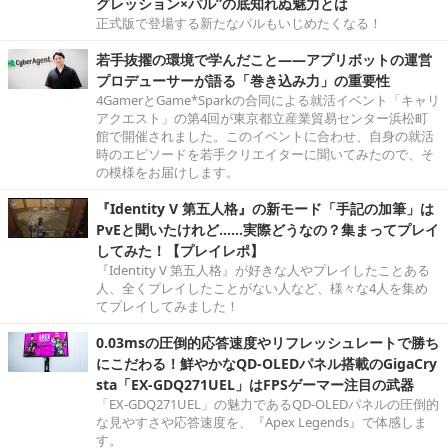
グレッション×パル”の底知れぬ魅力とは
正式版で登場する新たなパルもいじめたくなる！
若手抜擢の環境で学んだこと――アプリボットの運営
プロデューサーが語る「巻き込み力」の重要性
4GamerとGame*Sparkの合同による就活イベント「キャリ
アクエスト」の第4回が東京都立産業貿易センター浜松町
館で開催されました。このイベントに合わせ、自身の就活
時のエピソードを若手クリエイターに聞いてみたので、そ
の模様をお届けします。
『Identity V 第五人格』の新モード「手記の加筆」は
PvEと聞いたけれど……実際どうなの？集まってプレイ
してみた！【プレイレポ】
『Identity V 第五人格』が好きな人やプレイしたことある
人、全くプレイしたことがない人など、様々な4人を集め
てプレイしてみました！
0.03msの圧倒的応答速度やリフレッシュレートで勝ち
にこだわる！鮮やかなQD-OLEDパネル搭載のGigaCry
sta「EX-GDQ271UEL」はFPSゲーマー注目の武器
「EX-GDQ271UEL」の魅力であるQD-OLEDパネルの圧倒的
な見やすさや応答速度を、『Apex Legends』で体感しま
す。