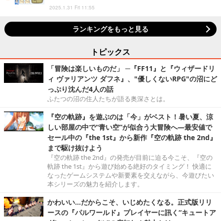
2025.1.31 Fri 11:55
ランキングをもっと見る
トピックス
「冒険は楽しいものだ」 ─『FF11』と『ウィザードリ
ィ ヴァリアンツ ダフネ』、"優しくないRPG"の沼にど
っぷり沈んだ4人の話
ふたつの沼の住人たちが語る奥深さとは。
『空の軌跡』を遊ぶのは「今」がベスト！暑い夏、涼
しい部屋の中で“青い空”が似合う大冒険へ―最安値で
セール中の『the 1st』から新作『空の軌跡 the 2nd』
まで駆け抜けよう
『空の軌跡 the 2nd』の発売が目前に迫る今こそ、『空の
軌跡 the 1st』から遊び始める絶好のタイミング！ 快適に
なったゲームシステムや新要素を交えながら、今遊びたい
本シリーズの魅力を紹介します。
かわいい…だからこそ、いじめたくなる。正式版リリ
ースの『パルワールド』プレイヤーに訊く“キュートア