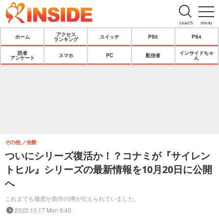
search
menu
アクセス
ホーム
スイッチ
PS5
PS4
ランキング
読者
インサイドちゃ
スマホ
PC
配信者
アンケート
ん
その他
全般
ついにシリーズ復活か！？コナミが『サイレン
トヒル』シリーズの最新情報を10月20日に公開
へ
これまでも幾度か新作の噂が伝えられていました。
2022.10.17 Mon 9:40