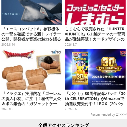
『エースコンバット8』参戦機体
しまむらで販売された「HUNTER
の一部を確認できる新トレイラー
×HUNTER」G.I.編テーマの一部商
公開。開発者が音楽の魅力を語る
品が受注再販！カードデザインの
インタビュー第2弾も
キーホルダーや、キルアたちのセ
2026.8.10
2026.8.7
リフ付ソックスなど
『ドラクエ』実用的な「ゴーレム
『ポケカ』30周年記念パック「30
の腕入れ枕」に注目！歴代主人公
th CELEBRATION」がAmazonで
＆ボス集合の「ガジェットケー
抽選販売受付中！1BOX（20パッ
ス」ほか9プライズが続々展開
ク入り）
2026.8.9
2026.8.6
Recommended by
全般アクセスランキング