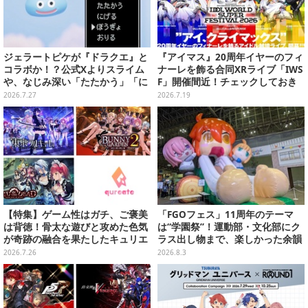
ジェラートピケが『ドラクエ』と
『アイマス』20周年イヤーのフィ
コラボか！？公式Xよりスライム
ナーレを飾る合同XRライブ「IWS
や、なじみ深い「たたかう」「に
F」開催間近！チェックしておき
げる」のコマンドウィンドウが投
たい楽曲を各公演テーマ毎に紹介
2026.7.27
2026.7.19
稿
【特集】
【特集】ゲーム性はガチ、ご褒美
「FGOフェス」11周年のテーマ
は背徳！骨太な遊びと攻めた色気
は“学園祭”！運動部・文化部にク
が奇跡の融合を果たしたキュリエ
ラス出し物まで、楽しかった余韻
イトのおすすめ3選がどれも最高
が残る思い出を写真たっぷりでお
2026.7.26
2026.8.3
に罪深い
届け【写真180枚】