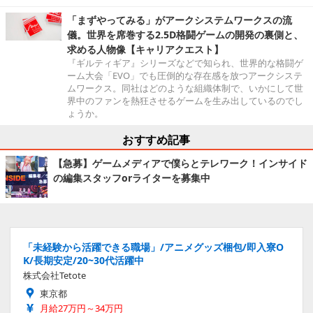
「まずやってみる」がアークシステムワークスの流
儀。世界を席巻する2.5D格闘ゲームの開発の裏側と、
求める人物像【キャリアクエスト】
『ギルティギア』シリーズなどで知られ、世界的な格闘ゲ
ーム大会「EVO」でも圧倒的な存在感を放つアークシステ
ムワークス。同社はどのような組織体制で、いかにして世
界中のファンを熱狂させるゲームを生み出しているのでし
ょうか。
おすすめ記事
【急募】ゲームメディアで僕らとテレワーク！インサイド
の編集スタッフorライターを募集中
「未経験から活躍できる職場」/アニメグッズ梱包/即入寮O
K/長期安定/20~30代活躍中
株式会社Tetote
東京都
月給27万円～34万円